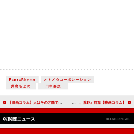
FantaRhyme
オトメ☆コーポレーション
井出ちよの
田中要次
【映画コラム】人はその才能でこそ判断されるべき『ドリーム』
【映画コラム】果たして前後篇にする必要があったのか…『あゝ、荒野』前篇
関連ニュース
RELATED NEWS