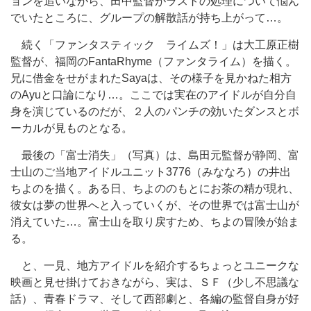
ョンを追いながら、田中監督がラストの処理について悩ん
でいたところに、グループの解散話が持ち上がって…。
続く「ファンタスティック ライムズ！」は大工原正樹
監督が、福岡のFantaRhyme（ファンタライム）を描く。
兄に借金をせがまれたSayaは、その様子を見かねた相方
のAyuと口論になり…。ここでは実在のアイドルが自分自
身を演じているのだが、２人のパンチの効いたダンスとボ
ーカルが見ものとなる。
最後の「富士消失」（写真）は、島田元監督が静岡、富
士山のご当地アイドルユニット3776（みななろ）の井出
ちよのを描く。ある日、ちよののもとにお茶の精が現れ、
彼女は夢の世界へと入っていくが、その世界では富士山が
消えていた…。富士山を取り戻すため、ちよの冒険が始ま
る。
と、一見、地方アイドルを紹介するちょっとユニークな
映画と見せ掛けておきながら、実は、ＳＦ（少し不思議な
話）、青春ドラマ、そして西部劇と、各編の監督自身が好