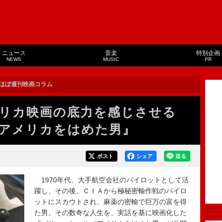
ニュース
音楽
特別企画
NEWS
MUSIC
PR
ほぼ週刊映画コラム
リカ映画の底力を感じさせる
アメリカをはめた男』
ポスト
シェア
送る
1970年代、大手航空会社のパイロットとして活
躍し、その後、ＣＩＡから極秘密輸作戦のパイロ
ットにスカウトされ、麻薬の密輸で巨万の富を得
た男。その数奇な人生を、実話を基に映画化した