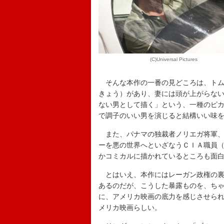
(C)Universal Pictures
そんな本作の一番の見どころは、トム
きょう）があり、妻には頭が上がらな
ない男として描く」という、一種のピ
で調子のいい男を演じると結構いい味
また、パナマの独裁者ノリエガ将軍、
ーを悪の世界へといざなうＣＩＡ職員
かコミカルに描かれているところも面
とはいえ、本作にはレーガン政権の裏
あるのだが、こうした暴露ものを、ち
に、アメリカ映画の底力を感じさせら
メリカ映画らしい。