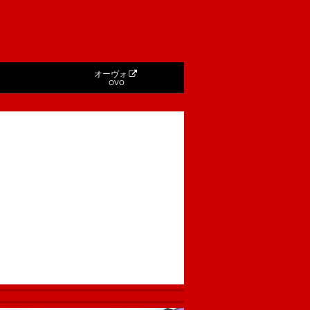
オーヴォ
OVO