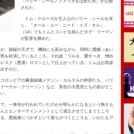
『バリー・シール／アメリカをはめた男』が公開
された。
トム・クルーズが主人公のバリー・シールを演
じ、『オール・ユー・ニード・イズ・キル』
（14）でもトムとコンビを組んだダグ・リーマン
が監督を務めた。
が、操縦の天才で、機知にも富みながら、同時に愛嬌（あい
い男を好演しているところ。それ故「ワルを、愛すべき、憎め
カレスク（悪漢）ロマンとして仕上がっている。トムはお気楽
を出すのだ。
コロンビアの麻薬組織メデジン・カルテルの幹部たち、バリ
（ドーナル・グリーソン）など、実在の大悪党たちの姿がどこ
白い。
で、一体何が行われていたのかが明らかになるという怖さも
ゃんとエンターテインメントとして成立させてしまうところ
れる。悪銭身につかずという落ちがつくところも、いかにもア