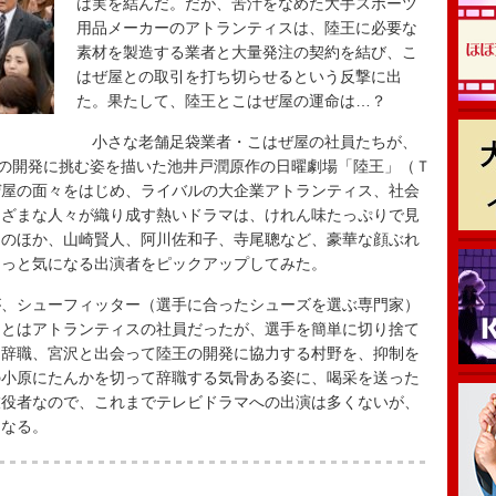
は実を結んだ。だが、苦汁をなめた大手スポーツ
用品メーカーのアトランティスは、陸王に必要な
素材を製造する業者と大量発注の契約を結び、こ
はぜ屋との取引を打ち切らせるという反撃に出
た。果たして、陸王とこはぜ屋の運命は…？
小さな老舗足袋業者・こはぜ屋の社員たちが、
”の開発に挑む姿を描いた池井戸潤原作の日曜劇場「陸王」（Ｔ
ぜ屋の面々をはじめ、ライバルの大企業アトランティス、社会
まざまな人々が織り成す熱いドラマは、けれん味たっぷりで見
内のほか、山崎賢人、阿川佐和子、寺尾聰など、豪華な顔ぶれ
ょっと気になる出演者をピックアップしてみた。
、シューフィッター（選手に合ったシューズを選ぶ専門家）
もとはアトランティスの社員だったが、選手を簡単に切り捨て
て辞職、宮沢と出会って陸王の開発に協力する村野を、抑制を
の小原にたんかを切って辞職する気骨ある姿に、喝采を送った
伎役者なので、これまでテレビドラマへの出演は多くないが、
くなる。