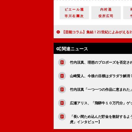
ピエール瀧
内村遥
市川右團次
役所広司
【芸能コラム】集結！21世紀によみがえる1970年代ジャパニーズヒーロー 『BRAVE STORM ブレイブストーム』「Infini-T Force（
関連ニュース
竹内涼真、理想のプロポーズを否定さ
山崎賢人、今後の目標はダラダラ解消
竹内涼真「一つ一つの作品に恵まれた」
広瀬アリス、「飛騨牛１０万円分」ゲッ
「長い間ため込んだ貯金を散財するよ
虎」インタビュー】