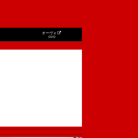
オーヴォ
OVO