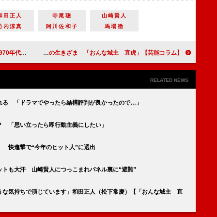
和田正人
寺尾聰
山崎賢人
竹内涼真
阿川佐和子
馬場徹
インフィニティ フォース）」
【芸能コラム】直虎と氏真 今を生きる人々の胸に響く敗者たちの生きざま 「おんな城主 直虎」
RELATED NEWS
れる 「ドラマでやったら結構評判が良かったので…」
？ 「思い立ったら即行動主義にしたい」
 快進撃で“今年のヒット人”に選出
トも大汗 山崎賢人につっこまれパネル裏に“避難”
うな気持ちで演じています」和田正人（松下常慶）【「おんな城主 直