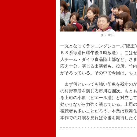
（C）TBS
一丸となってランニングシューズ“陸王
ＢＳ系毎週日曜午後９時放送）。こは
人チーム・ダイワ食品陸上部など、さ
応え十分。演じる出演者も、役所、竹
がそろっている。その中で今回は、ち
まず何といっても強い印象を残すのが
の村野尊彦を演じる市川右團次。もと
る上司の小原（ピエール瀧）と対立し
効かせながら力強く演じている。上司
視聴者も多いことだろう。本業は歌舞
本作での好演を見れば今後を期待した