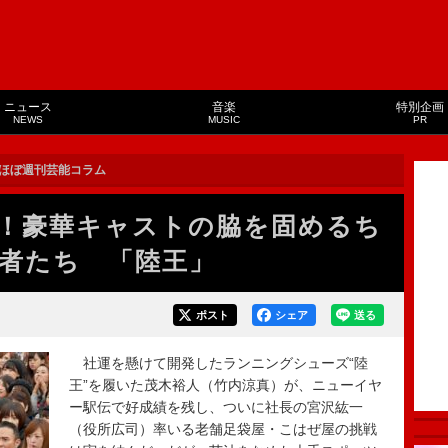
ニュース
音楽
特別企画
NEWS
MUSIC
PR
ほぼ週刊芸能コラム
！豪華キャストの脇を固めるち
者たち 「陸王」
ポスト
シェア
送る
社運を懸けて開発したランニングシューズ“陸
王”を履いた茂木裕人（竹内涼真）が、ニューイヤ
ー駅伝で好成績を残し、ついに社長の宮沢紘一
（役所広司）率いる老舗足袋屋・こはぜ屋の挑戦