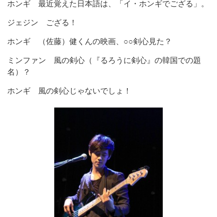
ホンギ
最近覚えた日本語は、「イ・ホンギでござる」。
ジェジン
ござる！
ホンギ
（佐藤）健くんの映画、○○剣心見た？
ミンファン
風の剣心（『るろうに剣心』の韓国での題
名）？
ホンギ
風の剣心じゃないでしょ！