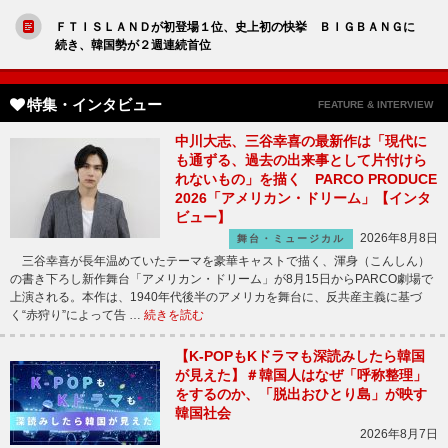
ＦＴＩＳＬＡＮＤが初登場１位、史上初の快挙 ＢＩＧＢＡＮＧに
続き、韓国勢が２週連続首位
特集・インタビュー
FEATURE & INTERVIEW
中川大志、三谷幸喜の最新作は「現代に
も通ずる、過去の出来事として片付けら
れないもの」を描く PARCO PRODUCE
2026「アメリカン・ドリーム」【インタ
ビュー】
2026年8月8日
舞台・ミュージカル
三谷幸喜が長年温めていたテーマを豪華キャストで描く、渾身（こんしん）
の書き下ろし新作舞台「アメリカン・ドリーム」が8月15日からPARCO劇場で
上演される。本作は、1940年代後半のアメリカを舞台に、反共産主義に基づ
く“赤狩り”によって告 …
続きを読む
【K-POPもKドラマも深読みしたら韓国
が見えた】＃韓国人はなぜ「呼称整理」
をするのか、「脱出おひとり島」が映す
韓国社会
2026年8月7日