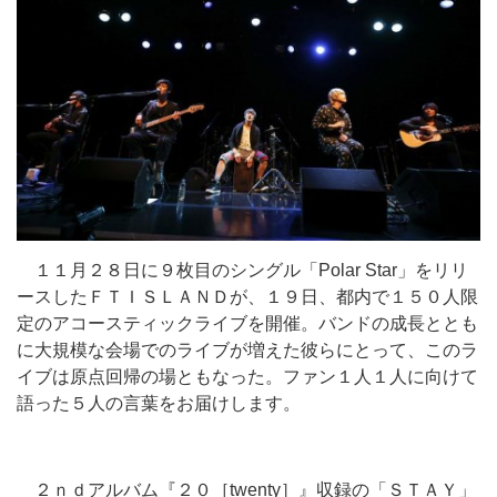
１１月２８日に９枚目のシングル「Polar Star」をリリ
ースしたＦＴＩＳＬＡＮＤが、１９日、都内で１５０人限
定のアコースティックライブを開催。バンドの成長ととも
に大規模な会場でのライブが増えた彼らにとって、このラ
イブは原点回帰の場ともなった。ファン１人１人に向けて
語った５人の言葉をお届けします。
２ｎｄアルバム『２０［twenty］』収録の「ＳＴＡＹ」