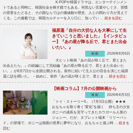
K-POPや韓国ドラマは、エンターテインメン
トであると同時に、韓国社会を映す鏡でもある。何気ない言葉やしぐさ、習慣
の背景をたどると、その国ならではの価値観や歴史、人との関わり方が見えて
くる。この連載では、韓国カルチャーを入り口に、知ってい …
続きを読む
福原遥「自分の大切な人を大事にして生
きていこうと思いました」【インタビュ
ー】『あの星が降る丘で、君とまた出会
いたい。』
2026年8月6日
映画
大ヒット映画『あの花が咲く丘で、君とまた
出会えたら。』の続編にして完結編『あの星が降る丘で、君とまた出会いた
い。』が8月7日から全国公開される。前作に続いて主人公の百合を演じた福原
遥に話を聞いた。 －始めに、前作『あの花が咲く丘で、君とま …
続きを読む
【映画コラム】7月の公開映画から
2026年8月3日
映画
「トイ・ストーリー5」（7月3日公開）★★★
おもちゃを取り巻く“変化”を描く 持ち主の少女
ボニーの成長を見守ってきたカウガール人形の
ジェシー。だが、タブレット端末「リリーパッ
ド」の登場で、ボニーは画面の世界に夢中になり、おもちゃと遊ぶ時 …
続きを
読む