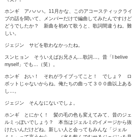
ホンギ
アハハハ。11月かな、このアコースティックライ
ブの話を聞いて、メンバーだけで編曲してみたんですけど
どうでしたか？ 新曲を初めて歌うと、歌詞間違うね。難
しい。
ジェジン
サビを歌わなかったね。
スンヒョン
そういえばお兄さん…歌詞…。昔「I belive
myself」でも…（笑）。
ホンギ
おい！ それがライブってこと！ でしょ？ ロ
ボットじゃないからね。俺たちの曲って３００曲以上ある
し…。
ジェジン
そんなにないでしょ。
ホンギ
とにかく！ 髪の毛の色も変えてみて、昔のジェ
ルミっぽいでしょう？ 本当はジェルミのイメージから抜
けたいんだけどね。新しい人と会ってもみんな「ジェル
ミ！」って言うから…。（水を飲んでむせるジェジンを見