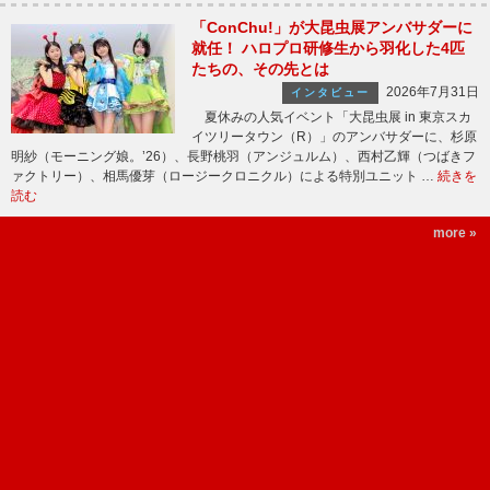
「ConChu!」が大昆虫展アンバサダーに
就任！ ハロプロ研修生から羽化した4匹
たちの、その先とは
2026年7月31日
インタビュー
夏休みの人気イベント「大昆虫展 in 東京スカ
イツリータウン（R）」のアンバサダーに、杉原
明紗（モーニング娘。’26）、長野桃羽（アンジュルム）、西村乙輝（つばきフ
ァクトリー）、相馬優芽（ロージークロニクル）による特別ユニット …
続きを
読む
more »