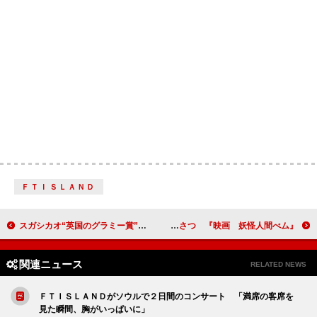
ＦＴＩＳＬＡＮＤ
スガシカオ“英国のグラミー賞”を語る 「ブリットアウォーズ」が日本初放送
『映画 妖怪人間べム』 亀梨和也、目に涙を浮かべながら舞台あいさつ
関連ニュース
RELATED NEWS
ＦＴＩＳＬＡＮＤがソウルで２日間のコンサート 「満席の客席を
見た瞬間、胸がいっぱいに」