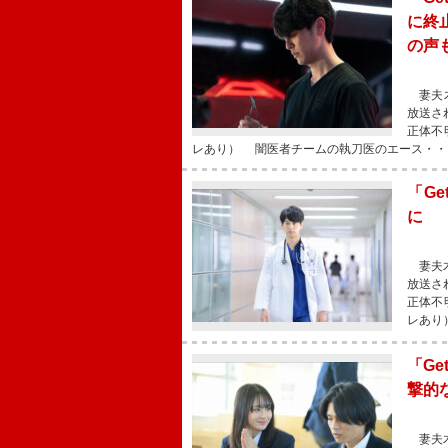
に終
の声
妻夫木
放送さ
正体不
レあり） 闇医者チームの執刀医のエース・・
「G
に 
妻夫木
放送さ
正体不
レあり
「Ge
撃的
妻夫木