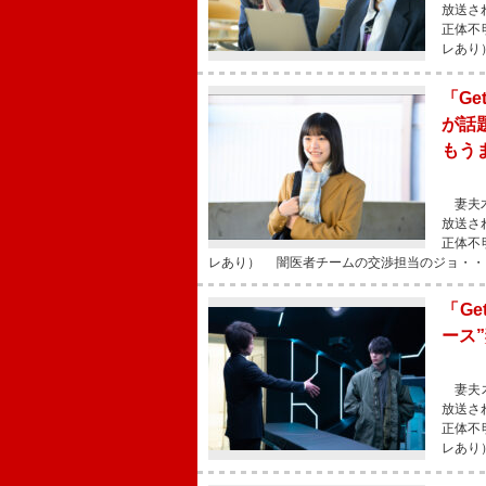
放送さ
正体不
レあり
「Ge
が話
もう
妻夫木
放送さ
正体不
レあり） 闇医者チームの交渉担当のジョ・・
「Ge
ース
妻夫木
放送さ
正体不
レあり