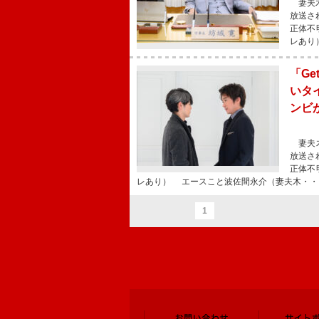
妻夫木
放送さ
正体不
レあり
「G
いタ
ンビ
妻夫木
放送さ
正体不
レあり） エースこと波佐間永介（妻夫木・・
1