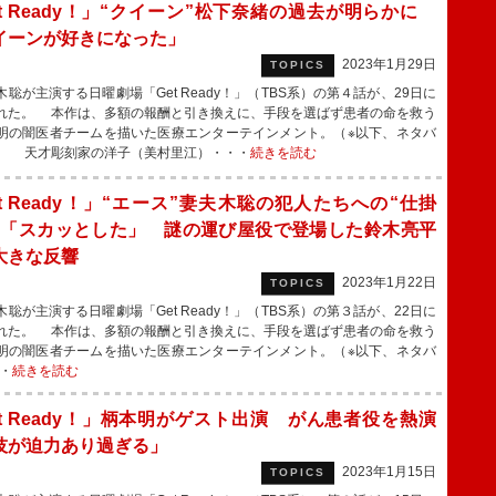
et Ready！」“クイーン”松下奈緒の過去が明らかに
イーンが好きになった」
2023年1月29日
TOPICS
聡が主演する日曜劇場「Get Ready！」（TBS系）の第４話が、29日に
れた。 本作は、多額の報酬と引き換えに、手段を選ばず患者の命を救う
明の闇医者チームを描いた医療エンターテインメント。（※以下、ネタバ
） 天才彫刻家の洋子（美村里江）・・・
続きを読む
et Ready！」“エース”妻夫木聡の犯人たちへの“仕掛
に「スカッとした」 謎の運び屋役で登場した鈴木亮平
大きな反響
2023年1月22日
TOPICS
聡が主演する日曜劇場「Get Ready！」（TBS系）の第３話が、22日に
れた。 本作は、多額の報酬と引き換えに、手段を選ばず患者の命を救う
明の闇医者チームを描いた医療エンターテインメント。（※以下、ネタバ
・
続きを読む
et Ready！」柄本明がゲスト出演 がん患者役を熱演
技が迫力あり過ぎる」
2023年1月15日
TOPICS