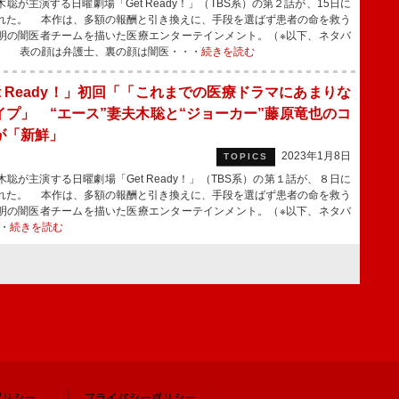
聡が主演する日曜劇場「Get Ready！」（TBS系）の第２話が、15日に
れた。 本作は、多額の報酬と引き換えに、手段を選ばず患者の命を救う
明の闇医者チームを描いた医療エンターテインメント。（※以下、ネタバ
） 表の顔は弁護士、裏の顔は闇医・・・
続きを読む
et Ready！」初回「「これまでの医療ドラマにあまりな
イプ」 “エース”妻夫木聡と“ジョーカー”藤原竜也のコ
が「新鮮」
2023年1月8日
TOPICS
聡が主演する日曜劇場「Get Ready！」（TBS系）の第１話が、８日に
れた。 本作は、多額の報酬と引き換えに、手段を選ばず患者の命を救う
明の闇医者チームを描いた医療エンターテインメント。（※以下、ネタバ
・
続きを読む