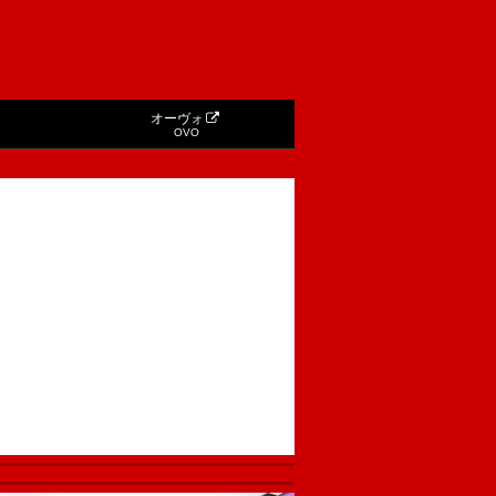
オーヴォ
OVO