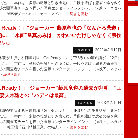
れた。 本作は、多額の報酬と引き換えに、手段を選ばず患者の命を救う
明の闇医者チームを描いた医療エンターテインメント。（※以下、ネタバ
） 闇医者チームのハッカー・スペ・・・
続きを読む
t Ready！」“ジョーカー”藤原竜也の「なんたる悲劇」
題に “水面”當真あみは「かわいいだけじゃなくて演技
まい」
2023年2月12日
TOPICS
聡が主演する日曜劇場「Get Ready！」（TBS系）の第６話が、12日に
れた。 本作は、多額の報酬と引き換えに、手段を選ばず患者の命を救う
明の闇医者チームを描いた医療エンターテインメント。（※以下、ネタバ
・
続きを読む
t Ready！」“ジョーカー”藤原竜也の過去が判明 “エ
”妻夫木聡との「バディは最高」
2023年2月5日
TOPICS
聡が主演する日曜劇場「Get Ready！」（TBS系）の第５話が、５日に
れた。 本作は、多額の報酬と引き換えに、手段を選ばず患者の命を救う
明の闇医者チームを描いた医療エンターテインメント。（※以下、ネタバ
） 町工場「石川精機工業」の職人・・・
続きを読む