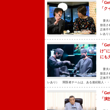
「G
「ク
妻夫木
放送さ
正体不
レあり
「G
け”
にも
妻夫木
放送さ
正体不
レあり） 闇医者チームは、ある連続殺人・・
「G
「演