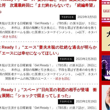
止符 次週最終回に「まだ終わらないで」「続編希望」
も
2023年3月5日
TOPICS
聡が主演する日曜劇場「Get Ready！」（TBS系）の第９話が、５日に
れた。 本作は、多額の報酬と引き換えに、手段を選ばず患者の命を救う
明の闇医者チームを描いた医療エンターテインメント。（※以下、ネタバ
・
続きを読む
et Ready！」“エース”妻夫木聡の壮絶な過去が明らか
「エースには幸せになってほしい」
2023年2月26日
TOPICS
聡が主演する日曜劇場「Get Ready！」（TBS系）の第８話が、26日に
れた。 本作は、多額の報酬と引き換えに、手段を選ばず患者の命を救う
明の闇医者チームを描いた医療エンターテインメント。（※以下、ネタバ
） 闇医者チームの執刀医のエース・・・
続きを読む
t Ready！」“スペード”日向亘の初恋の相手が登場 衝
な展開に「ショックで固まってしまった」
2023年2月19日
TOPICS
聡が主演する日曜劇場「Get Ready！」（TBS系）の第７話が、19日に