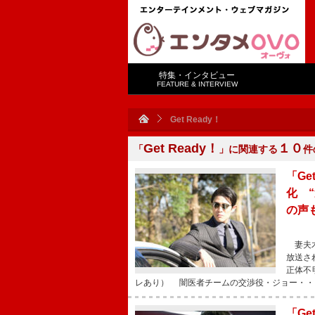
特集・インタビュー
FEATURE & INTERVIEW
Get Ready！
Get Ready！
１０
「
」に関連する
件
「G
化 
の声
妻夫木
放送さ
正体不
レあり） 闇医者チームの交渉役・ジョー・・
「Ge