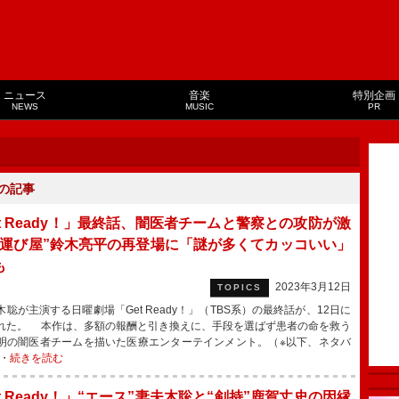
ニュース
音楽
特別企画
NEWS
MUSIC
PR
の記事
et Ready！」最終話、闇医者チームと警察との攻防が激
“運び屋”鈴木亮平の再登場に「謎が多くてカッコいい」
も
2023年3月12日
TOPICS
聡が主演する日曜劇場「Get Ready！」（TBS系）の最終話が、12日に
れた。 本作は、多額の報酬と引き換えに、手段を選ばず患者の命を救う
明の闇医者チームを描いた医療エンターテインメント。（※以下、ネタバ
・
続きを読む
t Ready！」“エース”妻夫木聡と“剣持”鹿賀丈史の因縁