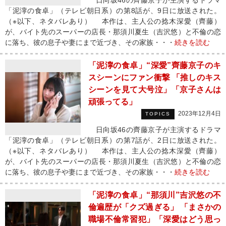
日向坂46の齊藤京子が主演するドラマ
「泥濘の食卓」（テレビ朝日系）の第8話が、9日に放送された。
（※以下、ネタバレあり） 本作は、主人公の捻木深愛（齊藤）
が、バイト先のスーパーの店長・那須川夏生（吉沢悠）と不倫の恋
に落ち、彼の息子や妻にまで近づき、その家族・・・
続きを読む
「泥濘の食卓」“深愛”齊藤京子のキ
スシーンにファン衝撃 「推しのキス
シーンを見て大号泣」「京子さんは
頑張ってる」
2023年12月4日
TOPICS
日向坂46の齊藤京子が主演するドラマ
「泥濘の食卓」（テレビ朝日系）の第7話が、2日に放送された。
（※以下、ネタバレあり） 本作は、主人公の捻木深愛（齊藤）
が、バイト先のスーパーの店長・那須川夏生（吉沢悠）と不倫の恋
に落ち、彼の息子や妻にまで近づき、その家族・・・
続きを読む
「泥濘の食卓」“那須川”吉沢悠の不
倫遍歴が「クズ過ぎる」 「まさかの
職場不倫常習犯」「深愛はどう思っ