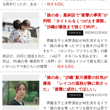
る真衣だったが、ある・・・
続きを読む
「娘の命」最終話で“衝撃の事実”が
判明 「タイトルをくつがえす展開」
「沙織が最後まで強くてMVP」
2025年12月24日
TOPICS
齊藤京子と水野美紀がW主演するドラ
マ「娘の命を奪ったヤツを殺すのは罪で
すか？」（カンテレ･フジテレビ系）の最
終話が、23日に放送された。（※以下、ネタバレを含みます） 本
作は、55歳の母･篠原玲子（水野）が、壮絶なイジメで娘を死に追
いやったママ友たちへの復讐・・・
続きを読む
「娘の命」“沙織”新川優愛の狂気が
爆発 「レイコの孤独が胸に刺さっ
た」「復讐に成功してほしい」
2025年12月17日
TOPICS
齊藤京子と水野美紀がW主演するドラ
マ「娘の命を奪ったヤツを殺すのは罪で