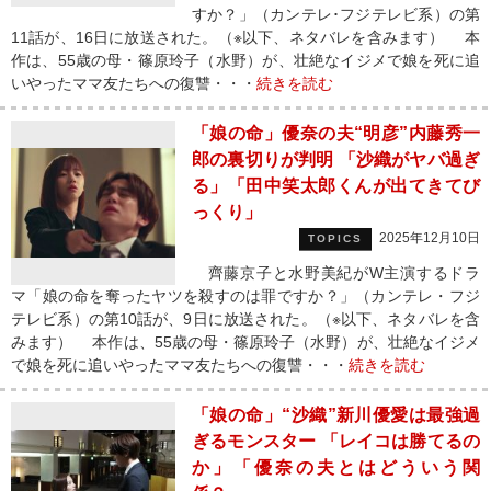
すか？」（カンテレ･フジテレビ系）の第
11話が、16日に放送された。（※以下、ネタバレを含みます） 本
作は、55歳の母・篠原玲子（水野）が、壮絶なイジメで娘を死に追
いやったママ友たちへの復讐・・・
続きを読む
「娘の命」優奈の夫“明彦”内藤秀一
郎の裏切りが判明 「沙織がヤバ過ぎ
る」「田中笑太郎くんが出てきてび
っくり」
2025年12月10日
TOPICS
齊藤京子と水野美紀がW主演するドラ
マ「娘の命を奪ったヤツを殺すのは罪ですか？」（カンテレ・フジ
テレビ系）の第10話が、9日に放送された。（※以下、ネタバレを含
みます） 本作は、55歳の母・篠原玲子（水野）が、壮絶なイジメ
で娘を死に追いやったママ友たちへの復讐・・・
続きを読む
「娘の命」“沙織”新川優愛は最強過
ぎるモンスター 「レイコは勝てるの
か」「優奈の夫とはどういう関