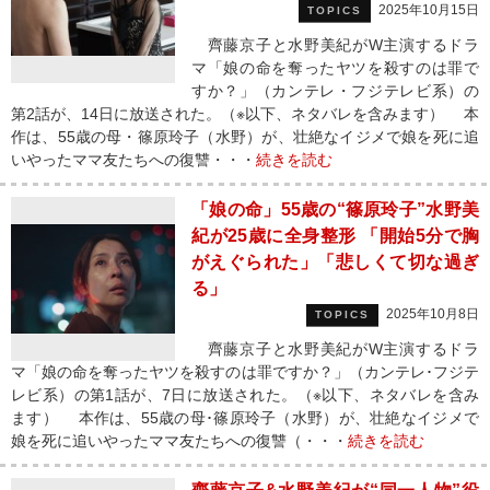
2025年10月15日
TOPICS
齊藤京子と水野美紀がW主演するドラ
マ「娘の命を奪ったヤツを殺すのは罪で
すか？」（カンテレ・フジテレビ系）の
第2話が、14日に放送された。（※以下、ネタバレを含みます） 本
作は、55歳の母・篠原玲子（水野）が、壮絶なイジメで娘を死に追
いやったママ友たちへの復讐・・・
続きを読む
「娘の命」55歳の“篠原玲子”水野美
紀が25歳に全身整形 「開始5分で胸
がえぐられた」「悲しくて切な過ぎ
る」
2025年10月8日
TOPICS
齊藤京子と水野美紀がW主演するドラ
マ「娘の命を奪ったヤツを殺すのは罪ですか？」（カンテレ･フジテ
レビ系）の第1話が、7日に放送された。（※以下、ネタバレを含み
ます） 本作は、55歳の母･篠原玲子（水野）が、壮絶なイジメで
娘を死に追いやったママ友たちへの復讐（・・・
続きを読む