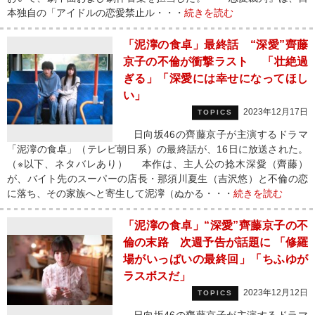
本独自の「アイドルの恋愛禁止ル・・・
続きを読む
「泥濘の食卓」最終話 “深愛”齊藤
京子の不倫が衝撃ラスト 「壮絶過
ぎる」「深愛には幸せになってほし
い」
2023年12月17日
TOPICS
日向坂46の齊藤京子が主演するドラマ
「泥濘の食卓」（テレビ朝日系）の最終話が、16日に放送された。
（※以下、ネタバレあり） 本作は、主人公の捻木深愛（齊藤）
が、バイト先のスーパーの店長・那須川夏生（吉沢悠）と不倫の恋
に落ち、その家族へと寄生して泥濘（ぬかる・・・
続きを読む
「泥濘の食卓」“深愛”齊藤京子の不
倫の末路 次週予告が話題に 「修羅
場がいっぱいの最終回」「ちふゆが
ラスボスだ」
2023年12月12日
TOPICS