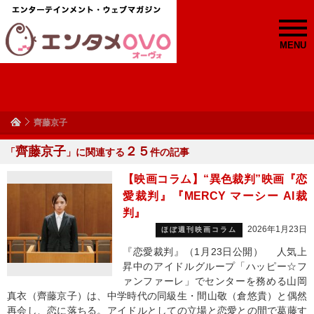
MENU
齊藤京子
齊藤京子
２５
「
」に関連する
件の記事
【映画コラム】“異色裁判”映画『恋
愛裁判』『MERCY マーシー AI裁
判』
2026年1月23日
ほぼ週刊映画コラム
『恋愛裁判』（1月23日公開） 人気上
昇中のアイドルグループ「ハッピー☆フ
ァンファーレ」でセンターを務める山岡
真衣（齊藤京子）は、中学時代の同級生・間山敬（倉悠貴）と偶然
再会し、恋に落ちる。アイドルとしての立場と恋愛との間で葛藤す