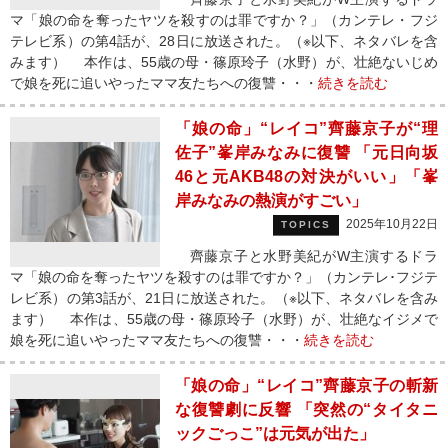
マ「娘の命を奪ったヤツを殺すのは罪ですか？」（カンテレ・フジ
テレビ系）の第4話が、28日に放送された。（※以下、ネタバレを含
みます） 本作は、55歳の母・篠原玲子（水野）が、壮絶ないじめ
で娘を死に追いやったママ友たちへの復讐・・・
続きを読む
「娘の命」“レイコ”齊藤京子が“理
佐子”峯岸みなみに復讐 「元日向坂
46と元AKB48の対決がいい」「峯
岸みなみの熱演がすごい」
2025年10月22日
TOPICS
齊藤京子と水野美紀がW主演するドラ
マ「娘の命を奪ったヤツを殺すのは罪ですか？」（カンテレ･フジテ
レビ系）の第3話が、21日に放送された。（※以下、ネタバレを含み
ます） 本作は、55歳の母・篠原玲子（水野）が、壮絶なイジメで
娘を死に追いやったママ友たちへの復讐・・・
続きを読む
「娘の命」“レイコ”齊藤京子の斬新
な復讐劇に反響 「突然の“タイタニ
ックごっこ”は元気が出た」