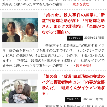
娘を死に追いやったママ友たちへの復讐・・・
続きを読む
「娘の命」殺人事件の黒幕に“新
堂”竹財輝之助が浮上 「竹財輝之助
さん、またクズ野郎役」「全部がつ
ながって面白い」
2025年11月5日
TOPICS
齊藤京子と水野美紀がW主演するドラ
マ「娘の命を奪ったヤツを殺すのは罪ですか？」（カンテレ･フジテ
レビ系）の第5話が、4日に放送された。（※以下、ネタバレを含み
ます） 本作は、55歳の母･篠原玲子（水野）が、壮絶なイジメで
娘を死に追いやったママ友たちへの復讐（・・・
続きを読む
「娘の命」“成瀬”白岩瑠姫の突然の
ハグに視聴者胸キュン 「内容が全部
飛んだ」「瑠姫くんがイケメン過ぎ
る」
2025年10月29日
TOPICS
齊藤京子と水野美紀がW主演するドラ