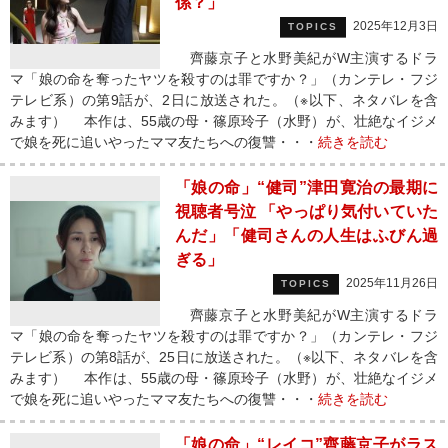
係？」
2025年12月3日
TOPICS
齊藤京子と水野美紀がW主演するドラ
マ「娘の命を奪ったヤツを殺すのは罪ですか？」（カンテレ・フジ
テレビ系）の第9話が、2日に放送された。（※以下、ネタバレを含
みます） 本作は、55歳の母・篠原玲子（水野）が、壮絶なイジメ
で娘を死に追いやったママ友たちへの復讐・・・
続きを読む
「娘の命」“健司”津田寛治の最期に
視聴者号泣 「やっぱり気付いていた
んだ」「健司さんの人生はふびん過
ぎる」
2025年11月26日
TOPICS
齊藤京子と水野美紀がW主演するドラ
マ「娘の命を奪ったヤツを殺すのは罪ですか？」（カンテレ・フジ
テレビ系）の第8話が、25日に放送された。（※以下、ネタバレを含
みます） 本作は、55歳の母・篠原玲子（水野）が、壮絶なイジメ
で娘を死に追いやったママ友たちへの復讐・・・
続きを読む
「娘の命」“レイコ”齊藤京子がラス