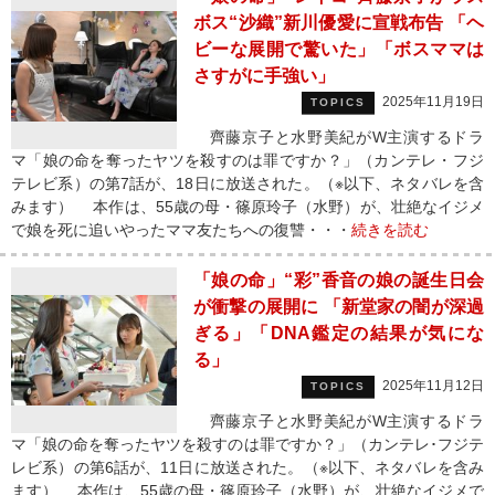
ボス“沙織”新川優愛に宣戦布告 「ヘ
ビーな展開で驚いた」「ボスママは
さすがに手強い」
2025年11月19日
TOPICS
齊藤京子と水野美紀がW主演するドラ
マ「娘の命を奪ったヤツを殺すのは罪ですか？」（カンテレ・フジ
テレビ系）の第7話が、18日に放送された。（※以下、ネタバレを含
みます） 本作は、55歳の母・篠原玲子（水野）が、壮絶なイジメ
で娘を死に追いやったママ友たちへの復讐・・・
続きを読む
「娘の命」“彩”香音の娘の誕生日会
が衝撃の展開に 「新堂家の闇が深過
ぎる」「DNA鑑定の結果が気にな
る」
2025年11月12日
TOPICS
齊藤京子と水野美紀がW主演するドラ
マ「娘の命を奪ったヤツを殺すのは罪ですか？」（カンテレ･フジテ
レビ系）の第6話が、11日に放送された。（※以下、ネタバレを含み
ます） 本作は、55歳の母・篠原玲子（水野）が、壮絶なイジメで