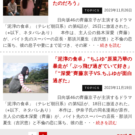
たのだろう」
2023年11月26日
TOPICS
日向坂46の齊藤京子が主演するドラマ
「泥濘の食卓」（テレビ朝日系）の第6話が、25日に放送された。
（※以下、ネタバレあり） 本作は、主人公の捻木深愛（齊藤）
が、バイト先のスーパーの店長・那須川夏生（吉沢悠）と不倫の恋
に落ち、彼の息子や妻にまで近づき、その家・・・
続きを読む
「泥濘の食卓」“ちふゆ”原菜乃華の
暴走が「ぶっ飛び過ぎていて好き」
「“深愛”齊藤京子VS.ちふゆが面白
過ぎた」
2023年11月19日
TOPICS
日向坂46の齊藤京子が主演するドラマ
「泥濘の食卓」（テレビ朝日系）の第5話が、18日に放送された。
（※以下、ネタバレあり） 本作は、伊奈子氏の同名漫画が原作。
主人公の捻木深愛（齊藤）が、バイト先のスーパーの店長・那須川
夏生（吉沢悠）と不倫の恋に落ち、彼の息・・・
続きを読む