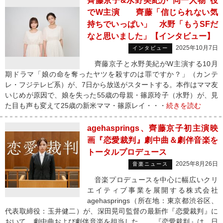
齊藤京子&水野美紀が“同一人物”役
でW主演 齊藤「信じられない気
持ちでいっぱい」 水野「もうSFだ
なと思いました」【インタビュー】
2025年10月7日
インタビュー
齊藤京子と水野美紀がW主演する10月
期ドラマ「娘の命を奪ったヤツを殺すのは罪ですか？」（カンテ
レ・フジテレビ系）が、7日から放送がスタートする。本作はママ友
いじめが原因で、娘を失った55歳の母親・篠原玲子（水野）が、見
た目も声も変えて25歳の新米ママ・篠原レイ・・・
続きを読む
agehasprings、齊藤京子初主演映
画『恋愛裁判』劇中曲＆劇伴音楽を
トータルプロデュース
2025年8月26日
音楽ニュース
音楽プロデュースを中心に幅広いクリ
エイティブ事業を展開する株式会社
agehasprings（所在地：東京都渋谷区、
代表取締役：玉井健二）が、深田晃司監督の最新作『恋愛裁判』に
おいて、劇中曲および劇伴音楽を担当した。 『恋愛裁判』は、日