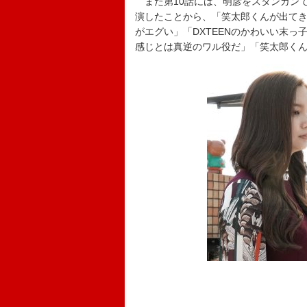
また第10話には、明彦をスタンガンで
演したことから、「笑太郎くんが出て
がエグい」「DXTEENのかわいい末
感じとは真逆のワル役だ」「笑太郎く