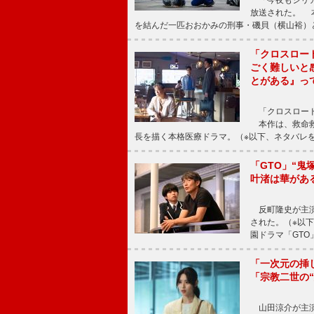
「今夜もシリア
放送された。 
を結んだ一匹おおかみの刑事・磯貝（横山裕）
「クロスロー
ごく難しいと
とがある』っ
「クロスロード
本作は、救命救
長を描く本格医療ドラマ。（※以下、ネタバレ
「GTO」“
叶渚は華があ
反町隆史が主演
された。（※以
園ドラマ「GTO
「一次元の挿
「宗教二世の
山田涼介が主演