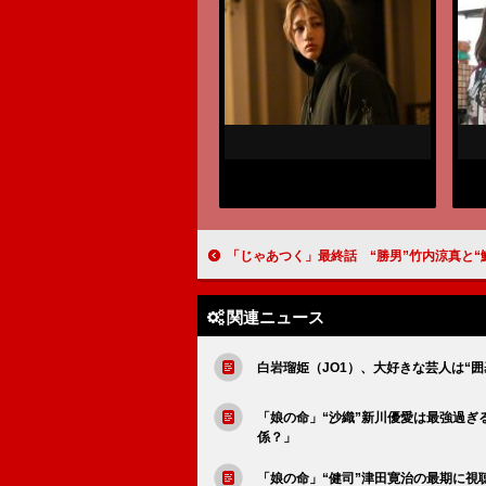
「じゃあつく」最終話 “勝男”竹内涼真と“鮎美”夏帆の結末に反響 「勝男ロス過ぎる」「スペシャ
関連ニュース
白岩瑠姫（JO1）、大好きな芸人は“囲
「娘の命」“沙織”新川優愛は最強過ぎ
係？」
「娘の命」“健司”津田寛治の最期に視