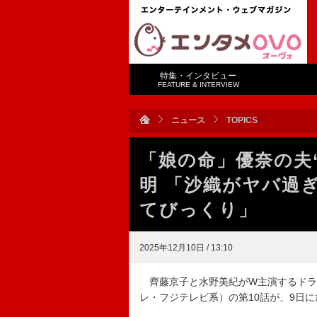
特集・インタビュー
FEATURE & INTERVIEW
ニュース
TOPICS
「娘の命」優奈の夫
明 「沙織がヤバ過
てびっくり」
2025年12月10日 / 13:10
齊藤京子と水野美紀がW主演するドラ
レ・フジテレビ系）の第10話が、9日