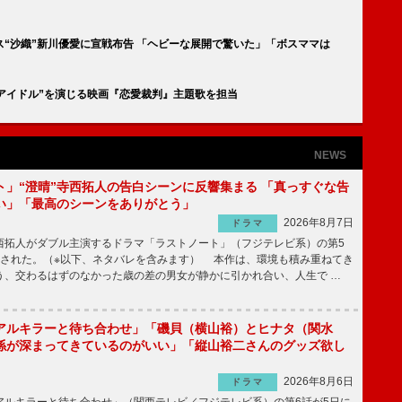
ス“沙織”新川優愛に宣戦布告 「ヘビーな展開で驚いた」「ボスママは
るアイドル”を演じる映画『恋愛裁判』主題歌を担当
NEWS
ト」“澄晴”寺西拓人の告白シーンに反響集まる 「真っすぐな告
い」「最高のシーンをありがとう」
2026年8月7日
ドラマ
拓人がダブル主演するドラマ「ラストノート」（フジテレビ系）の第5
送された。（※以下、ネタバレを含みます） 本作は、環境も積み重ねてき
う、交わるはずのなかった歳の差の男女が静かに引かれ合い、人生で …
アルキラーと待ち合わせ」「磯貝（横山裕）とヒナタ（関水
係が深まってきているのがいい」「縦山裕二さんのグッズ欲し
2026年8月6日
ドラマ