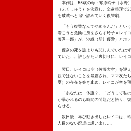
本作は、55歳の母・篠原玲子（水野
（ふくしゅう）を決意し、全身整形で2
を破滅へと追い詰めていく復讐劇。
「もう復讐なんてやめるんだ」という
着こうと危険に身をさらす玲子＝レイ
藤秀一郎）が、沙織（新川優愛）とホ
優奈の死を誰よりも悲しんでいたはず
ていた…。許しがたい裏切りに、レイ
翌日、レイコは空（佐藤大空）を迎え
親ではないことを暴露され、ママ友た
夏）の存在を突き止め、レイコが空を
「あなたは一体誰？」「どうして私の
が暴かれるのも時間の問題だと悟り、
らせる。
数日後、再び動き出したレイコは、玲
人目のない廃虚に誘い出し…。