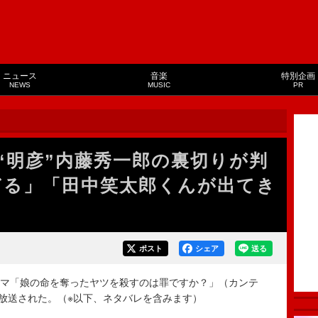
ニュース
音楽
特別企画
NEWS
MUSIC
PR
“明彦”内藤秀一郎の裏切りが判
ぎる」「田中笑太郎くんが出てき
ポスト
シェア
送る
マ「娘の命を奪ったヤツを殺すのは罪ですか？」（カンテ
に放送された。（※以下、ネタバレを含みます）