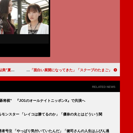
ルドラマに期待」
「スクープのたまご」最終章 “謎のサングラス男”の正体が判明 「黒幕感がすごい」「面白い展開になってきた」
RELATED NEWS
碁将棋” 『JO1のオールナイトニッポンX』で共演へ
るモンスター 「レイコは勝てるのか」「優奈の夫とはどういう関
聴者号泣 「やっぱり気付いていたんだ」「健司さんの人生はふびん過