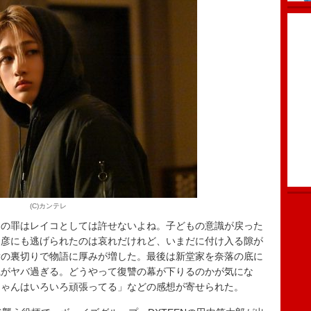
(C)カンテレ
んの罪はレイコとしては許せないよね。子どもの意識が戻った
明彦にも逃げられたのは哀れだけれど、いまだに付け入る隙が
彦の裏切りで物語に厚みが増した。最後は新堂家を奈落の底に
織がヤバ過ぎる。どうやって復讐の幕が下りるのかが気にな
ちゃんはいろいろ頑張ってる」などの感想が寄せられた。