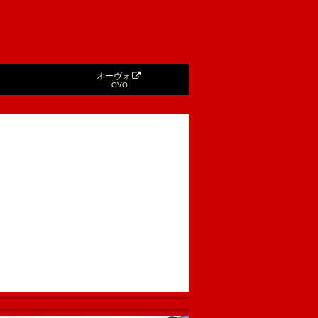
オーヴォ
OVO