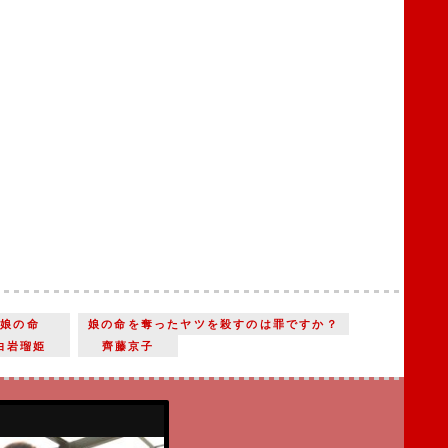
娘の命
娘の命を奪ったヤツを殺すのは罪ですか？
白岩瑠姫
齊藤京子