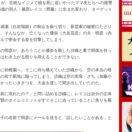
）が、壮絶なイジメで娘を死に追いやったママ友たちへの復讐
5歳の別人・篠原レイコ（齊藤）に生まれ変わり、ターゲット
成瀬（白岩瑠姫）の制止を振り切り、新堂家の秘密にたどり
コ。そんななか、亡くなった優奈（大友花恋）の夫・明彦（内
テルで密会する姿を目撃してしまう。
の明彦が、あろうことか優奈を殺した沙織と裏で関係を持っ
コはわき上がる怒りを抑えることができない。
に幼稚園へ。そこに待ち構えていた沙織から、空の本当の母
ちの前で窮地に陥ってしまう。沙織は空の実母・さち（加藤小
預かったいきさつを、大金を渡して聞き出していたのだ。
前に現れたの？」と問い詰める沙織に、レイコは自分の正体
復讐のタイムリミットがすぐそこに迫っていることに焦りを募
子の名前で明彦にメールを送ると「話したいことがある」と