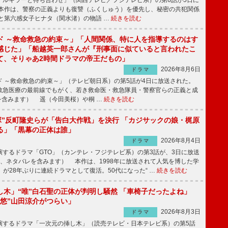
ルキラーと待ち合わせ」（関西テレビ／フジテレビ系）の第6話が5日に
本作は、警察の正義よりも復讐（ふくしゅう）を優先し、秘密の共犯関係
と第六感女子ヒナタ（関水渚）の物語 …
続きを読む
ド ～救命救急の約束～」「人間関係、特に人を指導するのはす
感じた」「船越英一郎さんが『刑事面に似ていると言われたこ
て、そりゃあ2時間ドラマの帝王だもの」
2026年8月6日
ドラマ
 ～救命救急の約束～」（テレビ朝日系）の第5話が4日に放送された。
急医療の最前線でもがく、若き救命医・救急隊員・警察官らの正義と成
を含みます） 遥（今田美桜）や桐 …
続きを読む
鬼塚”反町隆史らが「告白大作戦」を決行 「カジサックの娘・梶原
る」「黒幕の正体は誰」
2026年8月4日
ドラマ
するドラマ「GTO」（カンテレ・フジテレビ系）の第3話が、3日に放送
下、ネタバレを含みます） 本作は、1998年に放送されて人気を博した学
」が28年ぶりに連続ドラマとして復活。50代になった“ …
続きを読む
し木」“唯”白石聖の正体が判明し騒然 「車椅子だったよね」
“悠”山田涼介がつらい」
2026年8月3日
ドラマ
するドラマ「一次元の挿し木」（読売テレビ・日本テレビ系）の第5話