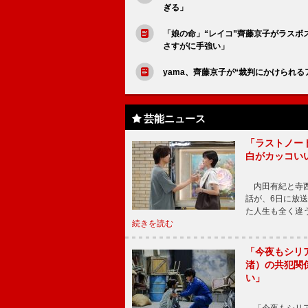
ぎる」
「娘の命」“レイコ”齊藤京子がラスボ
さすがに手強い」
yama、齊藤京子が“裁判にかけられ
芸能ニュース
「ラストノー
白がカッコい
内田有紀と寺西
話が、6日に放
た人生も全く違
続きを読む
「今夜もシリ
渚）の共犯関
い」