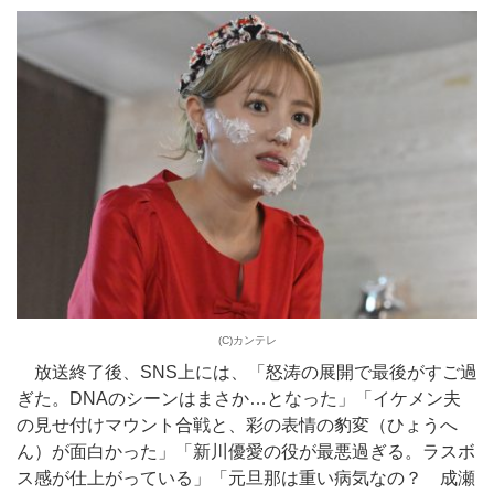
(C)カンテレ
放送終了後、SNS上には、「怒涛の展開で最後がすご過
ぎた。DNAのシーンはまさか…となった」「イケメン夫
の見せ付けマウント合戦と、彩の表情の豹変（ひょうへ
ん）が面白かった」「新川優愛の役が最悪過ぎる。ラスボ
ス感が仕上がっている」「元旦那は重い病気なの？ 成瀬