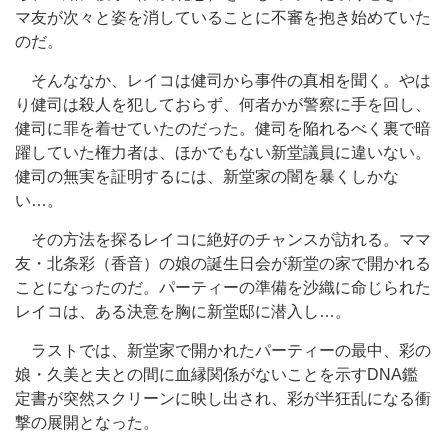
マ友が次々と姿を消していることに不審を抱き始めていた
のだ。
そんななか、レイコは健司から事件の真相を聞く。やは
り健司は殺人を犯しておらず、何者かが警察に手を回し、
健司に罪を着せていたのだった。健司を陥れるべく裏で暗
躍していた権力者は、ほかでもない新堂議員に違いない。
健司の無実を証明するには、新堂家の闇を暴くしかな
い…。
その方法を探るレイコに絶好のチャンスが訪れる。ママ
友・北条彩（香音）の娘の誕生日会が新堂の家で開かれる
ことになったのだ。パーティーの準備を沙織に命じられた
レイコは、ある決意を胸に新堂邸に潜入し…。
ラストでは、新堂家で開かれたパーティーの最中、彩の
娘・久美と夫との間に血縁関係がないことを示すDNA鑑
定書が突然スクリーンに映し出され、彩が半狂乱になる衝
撃の展開となった。