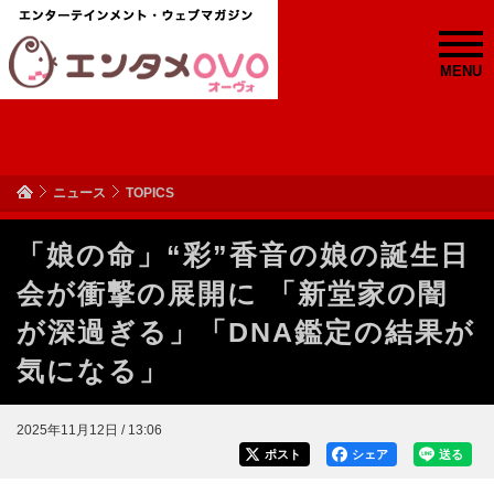
MENU
ニュース
TOPICS
「娘の命」“彩”香音の娘の誕生日
会が衝撃の展開に 「新堂家の闇
が深過ぎる」「DNA鑑定の結果が
気になる」
2025年11月12日 / 13:06
ポスト
シェア
送る