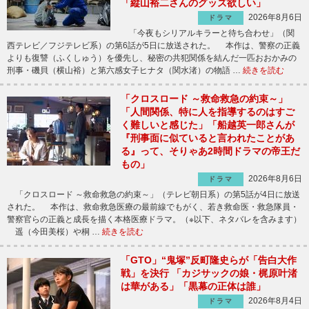
「縦山裕二さんのグッズ欲しい」
2026年8月6日
ドラマ
「今夜もシリアルキラーと待ち合わせ」（関
西テレビ／フジテレビ系）の第6話が5日に放送された。 本作は、警察の正義
よりも復讐（ふくしゅう）を優先し、秘密の共犯関係を結んだ一匹おおかみの
刑事・磯貝（横山裕）と第六感女子ヒナタ（関水渚）の物語 …
続きを読む
「クロスロード ～救命救急の約束～」
「人間関係、特に人を指導するのはすご
く難しいと感じた」「船越英一郎さんが
『刑事面に似ていると言われたことがあ
る』って、そりゃあ2時間ドラマの帝王だ
もの」
2026年8月6日
ドラマ
「クロスロード ～救命救急の約束～」（テレビ朝日系）の第5話が4日に放送
された。 本作は、救命救急医療の最前線でもがく、若き救命医・救急隊員・
警察官らの正義と成長を描く本格医療ドラマ。（※以下、ネタバレを含みます）
遥（今田美桜）や桐 …
続きを読む
「GTO」“鬼塚”反町隆史らが「告白大作
戦」を決行 「カジサックの娘・梶原叶渚
は華がある」「黒幕の正体は誰」
2026年8月4日
ドラマ