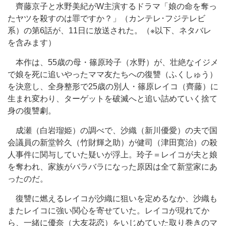
齊藤京子と水野美紀がW主演するドラマ「娘の命を奪っ
たヤツを殺すのは罪ですか？」（カンテレ･フジテレビ
系）の第6話が、11日に放送された。（※以下、ネタバレ
を含みます）
本作は、55歳の母・篠原玲子（水野）が、壮絶なイジメ
で娘を死に追いやったママ友たちへの復讐（ふくしゅう）
を決意し、全身整形で25歳の別人・篠原レイコ（齊藤）に
生まれ変わり、ターゲットを破滅へと追い詰めていく捨て
身の復讐劇。
成瀬（白岩瑠姫）の調べで、沙織（新川優愛）の夫で国
会議員の新堂幹久（竹財輝之助）が健司（津田寛治）の殺
人事件に関与していた疑いが浮上。玲子＝レイコが夫と娘
を奪われ、家族がバラバラになった原因は全て新堂家にあ
ったのだ。
復讐に燃えるレイコが沙織に狙いを定めるなか、沙織も
またレイコに強い関心を寄せていた。レイコが現れてか
ら、一緒に優奈（大友花恋）をいじめていた取り巻きのマ