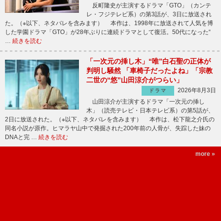
反町隆史が主演するドラマ「GTO」（カンテ
レ・フジテレビ系）の第3話が、3日に放送され
た。（※以下、ネタバレを含みます） 本作は、1998年に放送されて人気を博
した学園ドラマ「GTO」が28年ぶりに連続ドラマとして復活。50代になった“
…
続きを読む
「一次元の挿し木」“唯”白石聖の正体が
判明し騒然 「車椅子だったよね」「宗教
二世の“悠”山田涼介がつらい」
2026年8月3日
ドラマ
山田涼介が主演するドラマ「一次元の挿し
木」（読売テレビ・日本テレビ系）の第5話が、
2日に放送された。（※以下、ネタバレを含みます） 本作は、松下龍之介氏の
同名小説が原作。ヒマラヤ山中で発掘された200年前の人骨が、失踪した妹の
DNAと完 …
続きを読む
more »