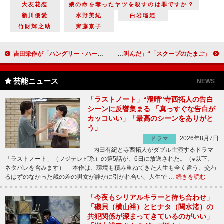
大友花恋
娘の命を奪ったヤツを殺すのは罪ですか？
新川優愛
水野美紀
白岩瑠姫
竹財輝之助
齊藤京子
吉田栄作が「ハングリー・ハート」を弾き語りで披露 『スプリングスティーン 孤独のハイウェイ』公開直前イベント
「スクープのたまご」“日向子”奥山葵がインタビューの現場で動揺 「イケメン実業家が連続不審死事件の犯人!?」「思わず叫んだ」
芸能ニュース
NEWS
「ラストノート」“澄晴”寺西拓人の告白
シーンに反響集まる 「真っすぐな告白が
カッコいい」「最高のシーンをありがと
う」
2026年8月7日
ドラマ
内田有紀と寺西拓人がダブル主演するドラマ
「ラストノート」（フジテレビ系）の第5話が、6日に放送された。（※以下、
ネタバレを含みます） 本作は、環境も積み重ねてきた人生も全く違う、交わ
るはずのなかった歳の差の男女が静かに引かれ合い、人生で …
続きを読む
「今夜もシリアルキラーと待ち合わせ」
「磯貝（横山裕）とヒナタ（関水渚）の
共犯関係が深まってきているのがいい」