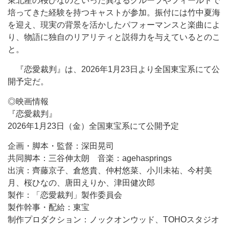
東北産の桜ひなのといった異なるグループやフィールドで
培ってきた経験を持つキャストが参加。振付には竹中夏海
を迎え、現実の背景を活かしたパフォーマンスと楽曲によ
り、物語に独自のリアリティと説得力を与えているとのこ
と。
『恋愛裁判』は、2026年1月23日より全国東宝系にて公
開予定だ。
◎映画情報
『恋愛裁判』
2026年1月23日（金）全国東宝系にて公開予定
企画・脚本・監督：深田晃司
共同脚本：三谷伸太朗 音楽：agehasprings
出演：齊藤京子、倉悠貴、仲村悠菜、小川未祐、今村美
月、桜ひなの、唐田えりか、津田健次郎
製作：「恋愛裁判」製作委員会
製作幹事・配給：東宝
制作プロダクション：ノックオンウッド、TOHOスタジオ