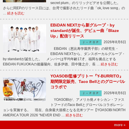
secret plum」のリリックビデオを公開した。
さらに同EPのリリース日には、台湾で撮影されたリード曲「ok, love song」の
…
続きを読む
EBiDAN NEXTから新グループ・by
standardが誕生、デビュー曲「Blaze
Up」配信リリース
2026年8月6日
Ｊ－ＰＯＰ
EBiDAN（恵比寿学園男子部）の研究生・
EBiDAN NEXTから、ダンスボーカルグループ・
by standardが誕生した。 メンバーは平均年齢17才、福岡を拠点とする
EBiDAN FUKUOKAの後藤陽向、佐多伊徳、田中隆之介、長 …
続きを読む
YOASOBI監修ブリトー『Y-BURRITO』
期間限定販売、Taco Bellとのグローバル
コラボで
2026年8月6日
Ｊ－ＰＯＰ
YOASOBIが、アメリカ発メキシカン・ファス
トフードのTaco Bellとグローバルコラボレーシ
ョンを実施する。 現在、自身最大規模となる北米ツアー【YOASOBI NORTH
AMERICA TOUR 2026 “NEVER END …
続きを読む
more »