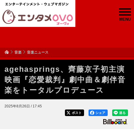
MENU
音楽
音楽ニュース
agehasprings、齊藤京子初主演
映画『恋愛裁判』劇中曲＆劇伴音
楽をトータルプロデュース
2025年8月26日 / 17:45
ポスト
シェア
送る