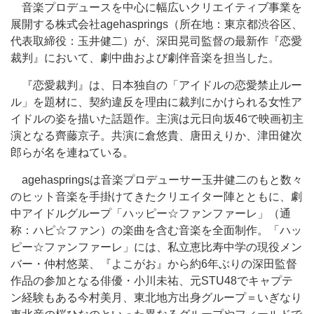
音楽プロデュースを中心に幅広いクリエイティブ事業を
展開する株式会社agehasprings（所在地：東京都渋谷区、
代表取締役：玉井健二）が、深田晃司監督の最新作『恋愛
裁判』において、劇中曲および劇伴音楽を担当した。
『恋愛裁判』は、日本独自の「アイドルの恋愛禁止ルー
ル」を題材に、契約違反を理由に裁判にかけられる女性ア
イドルの姿を描いた話題作。主演は元日向坂46で映画初主
演となる齊藤京子。共演に倉悠貴、唐田えりか、津田健次
郎らが名を連ねている。
agehaspringsは音楽プロデューサー玉井健二のもと数々
のヒット音楽を手掛けてきたクリエイター陣とともに、劇
中アイドルグループ「ハッピー☆ファンファーレ」（通
称：ハピ☆ファン）の楽曲を含む音楽を全面制作。「ハッ
ピー☆ファンファーレ」には、私立恵比寿中学の現役メン
バー・仲村悠菜、『よこがお』から約6年ぶりの深田監督
作品の参加となる俳優・小川未祐、元STU48でキャプテ
ン経験もある今村美月、東北地方出身グループ＝いぎなり