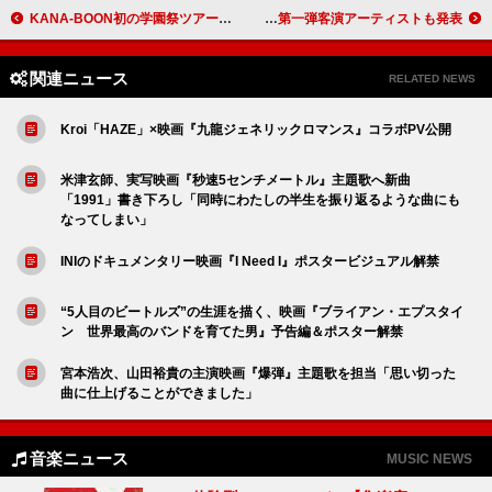
KANA-BOON初の学園祭ツアー開催決定
ELIONE、初のZeppワンマンライブ開催決定 G-k.i.d／JP THE WAVY／Mummy-D／CHICO CARLITOら第一弾客演アーティストも発表
関連ニュース
RELATED NEWS
Kroi「HAZE」×映画『九龍ジェネリックロマンス』コラボPV公開
米津玄師、実写映画『秒速5センチメートル』主題歌へ新曲
「1991」書き下ろし「同時にわたしの半生を振り返るような曲にも
なってしまい」
INIのドキュメンタリー映画『I Need I』ポスタービジュアル解禁
“5人目のビートルズ”の生涯を描く、映画『ブライアン・エプスタイ
ン 世界最高のバンドを育てた男』予告編＆ポスター解禁
宮本浩次、山田裕貴の主演映画『爆弾』主題歌を担当「思い切った
曲に仕上げることができました」
音楽ニュース
MUSIC NEWS