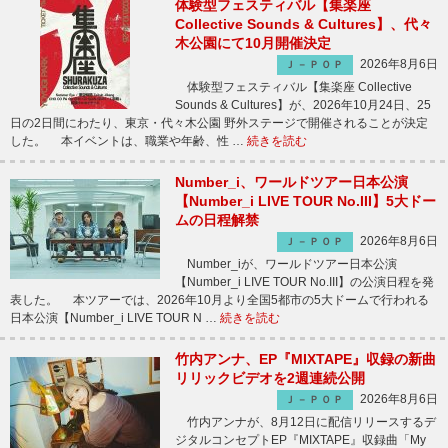
体験型フェスティバル【集楽座
Collective Sounds & Cultures】、代々
木公園にて10月開催決定
2026年8月6日
Ｊ－ＰＯＰ
体験型フェスティバル【集楽座 Collective
Sounds & Cultures】が、2026年10月24日、25
日の2日間にわたり、東京・代々木公園 野外ステージで開催されることが決定
した。 本イベントは、職業や年齢、性 …
続きを読む
Number_i、ワールドツアー日本公演
【Number_i LIVE TOUR No.III】5大ドー
ムの日程解禁
2026年8月6日
Ｊ－ＰＯＰ
Number_iが、ワールドツアー日本公演
【Number_i LIVE TOUR No.III】の公演日程を発
表した。 本ツアーでは、2026年10月より全国5都市の5大ドームで行われる
日本公演【Number_i LIVE TOUR N …
続きを読む
竹内アンナ、EP『MIXTAPE』収録の新曲
リリックビデオを2週連続公開
2026年8月6日
Ｊ－ＰＯＰ
竹内アンナが、8月12日に配信リリースするデ
ジタルコンセプトEP『MIXTAPE』収録曲「My