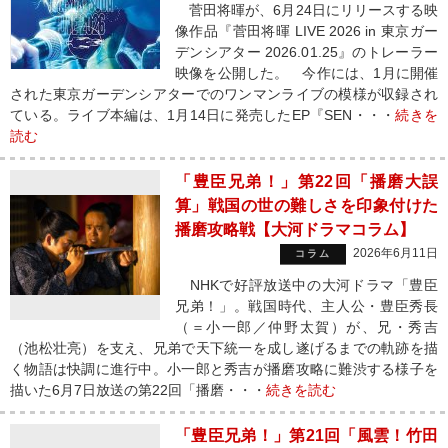
菅田将暉が、6月24日にリリースする映
像作品『菅田将暉 LIVE 2026 in 東京ガー
デンシアター 2026.01.25』のトレーラー
映像を公開した。 今作には、1月に開催
された東京ガーデンシアターでのワンマンライブの模様が収録され
ている。ライブ本編は、1月14日に発売したEP『SEN・・・
続きを
読む
「豊臣兄弟！」第22回「播磨大誤
算」戦国の世の難しさを印象付けた
播磨攻略戦【大河ドラマコラム】
2026年6月11日
コラム
NHKで好評放送中の大河ドラマ「豊臣
兄弟！」。戦国時代、主人公・豊臣秀長
（＝小一郎／仲野太賀）が、兄・秀吉
（池松壮亮）を支え、兄弟で天下統一を成し遂げるまでの軌跡を描
く物語は快調に進行中。小一郎と秀吉が播磨攻略に難渋する様子を
描いた6月7日放送の第22回「播磨・・・
続きを読む
「豊臣兄弟！」第21回「風雲！竹田