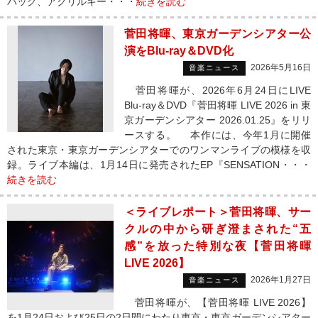
バッグ、アクリルキー・・・
続きを読む
菅田将暉、東京ガーデンシアター公
演をBlu-ray＆DVD化
2026年5月16日
音楽ニュース
菅田将暉が、2026年6月24日にLIVE
Blu-ray＆DVD『菅田将暉 LIVE 2026 in 東
京ガーデンシアター 2026.01.25』をリリ
ースする。 本作には、今年1月に開催
された東京・東京ガーデンシアターでのワンマンライブの模様を収
録。ライブ本編は、1月14日に発売されたEP『SENSATION・・・
続きを読む
＜ライブレポート＞菅田将暉、サー
クルの中から研ぎ澄まされた“五
感”を放った特別な夜【菅田将暉
LIVE 2026】
2026年1月27日
音楽ニュース
菅田将暉が、【菅田将暉 LIVE 2026】
を1月24日および25日の2日間にわたり東京・東京ガーデンシアター