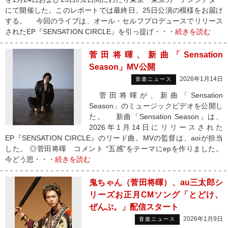
にて開催した。このレポートでは最終日、25日公演の模様をお届け
する。 今回のライブは、オール・セルフプロデュースでリリース
されたEP『SENSATION CIRCLE』を引っ提げ・・・
続きを読む
菅田将暉、新曲「Sensation
Season」MV公開
2026年1月14日
音楽ニュース
菅田将暉が、新曲「Sensation
Season」のミュージックビデオを公開し
た。 新曲「Sensation Season」は、
2026年1月14日にリリースされた
EP『SENSATION CIRCLE』のリード曲。MVの監督は、aoiが担当
した。 ◎菅田将暉 コメント "五感"をテーマにepを作りました。
今どう思・・・
続きを読む
鬼ちゃん（菅田将暉）、au三太郎シ
リーズお正月CMソング「とどけ、
ぜんぶ。」配信スタート
2026年1月9日
音楽ニュース