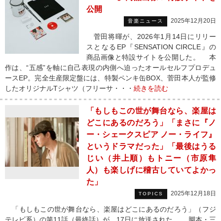
公開
2025年12月20日
音楽ニュース
菅田将暉が、2026年1月14日にリリー
スとなるEP『SENSATION CIRCLE』の
商品画像と特設サイトを公開した。 本
作は、“五感”を軸に自己表現の内側へ迫ったオールセルフプロデュ
ースEP。完全生産限定盤には、特製ペンキ缶BOX、菅田本人が監修
したオリジナルTシャツ（フリーサ・・・
続きを読む
「もしもこの世が舞台なら、楽屋は
どこにあるのだろう」「まさに『ノ
ー・シェークスピア ノー・ライフ』
というドラマだった」「最後はうる
じい（井上順）もトニー（市原隼
人）も楽しげに稽古していてよかっ
た」
2025年12月18日
TOPICS
「もしもこの世が舞台なら、楽屋はどこにあるのだろう」（フジ
テレビ系）の第11話（最終話）が、17日に放送された。 脚本・三