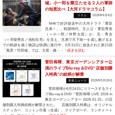
城」小一郎を際立たせる２人の軍師
の知恵比べ【大河ドラマコラム】
2026年6月4日
コラム
NHKで好評放送中の大河ドラマ「豊臣
兄弟！」。戦国時代、主人公・豊臣秀長
（＝小一郎／仲野太賀）が、兄・秀吉
（＝羽柴秀吉／池松壮亮）を支え、兄弟で天下統一を成し遂げるま
での軌跡を描く物語は快調に進行中。5月31日に放送された第21回
「風雲！竹田城」では、主君・織・・・
続きを読む
菅田将暉、東京ガーデンシアター公
演のライブBlu-ray＆DVD“店舗別購
入特典”の絵柄が解禁
2026年5月26日
音楽ニュース
菅田将暉が6月24日にリリースするライ
ブBlu-ray＆DVD『菅田将暉 LIVE 2026 in
東京ガーデンシアター 2026.01.25』の店
舗別購入特典絵柄が解禁された。 店舗別購入特典は、オリジナル
ステッカー、コットン巾着（生成）、クリアポーチ、ランチトート