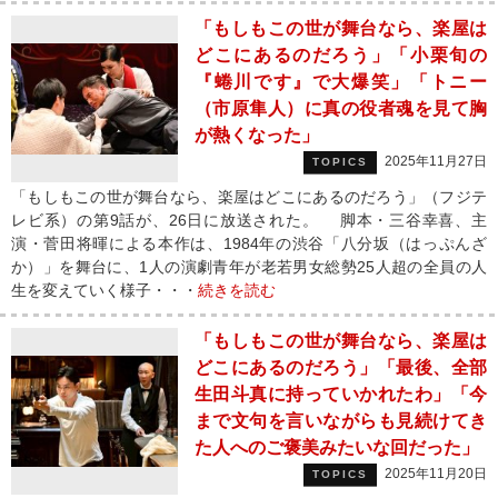
「もしもこの世が舞台なら、楽屋は
どこにあるのだろう」「小栗旬の
『蜷川です』で大爆笑」「トニー
（市原隼人）に真の役者魂を見て胸
が熱くなった」
2025年11月27日
TOPICS
「もしもこの世が舞台なら、楽屋はどこにあるのだろう」（フジテ
レビ系）の第9話が、26日に放送された。 脚本・三谷幸喜、主
演・菅田将暉による本作は、1984年の渋谷「八分坂（はっぷんざ
か）」を舞台に、1人の演劇青年が老若男女総勢25人超の全員の人
生を変えていく様子・・・
続きを読む
「もしもこの世が舞台なら、楽屋は
どこにあるのだろう」「最後、全部
生田斗真に持っていかれたわ」「今
まで文句を言いながらも見続けてき
た人へのご褒美みたいな回だった」
2025年11月20日
TOPICS