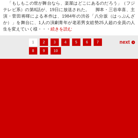
「もしもこの世が舞台なら、楽屋はどこにあるのだろう」（フジ
テレビ系）の第8話が、19日に放送された。 脚本・三谷幸喜、主
演・菅田将暉による本作は、1984年の渋谷「八分坂（はっぷんざ
か）」を舞台に、1人の演劇青年が老若男女総勢25人超の全員の人
生を変えていく様・・・
続きを読む
next
1
2
3
4
5
6
7
8
9
10