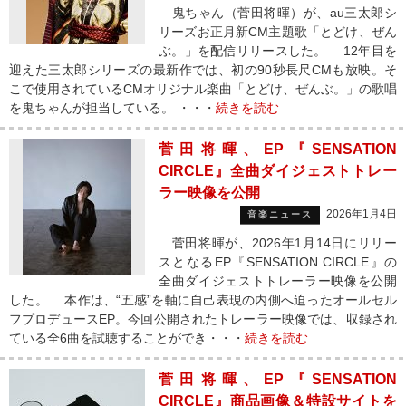
鬼ちゃん（菅田将暉）が、au三太郎シ
リーズお正月新CM主題歌「とどけ、ぜん
ぶ。」を配信リリースした。 12年目を
迎えた三太郎シリーズの最新作では、初の90秒長尺CMも放映。そ
こで使用されているCMオリジナル楽曲「とどけ、ぜんぶ。」の歌唱
を鬼ちゃんが担当している。 ・・・
続きを読む
菅田将暉、EP『SENSATION
CIRCLE』全曲ダイジェストトレー
ラー映像を公開
2026年1月4日
音楽ニュース
菅田将暉が、2026年1月14日にリリー
スとなるEP『SENSATION CIRCLE』の
全曲ダイジェストトレーラー映像を公開
した。 本作は、“五感”を軸に自己表現の内側へ迫ったオールセル
フプロデュースEP。今回公開されたトレーラー映像では、収録され
ている全6曲を試聴することができ・・・
続きを読む
菅田将暉、EP『SENSATION
CIRCLE』商品画像＆特設サイトを