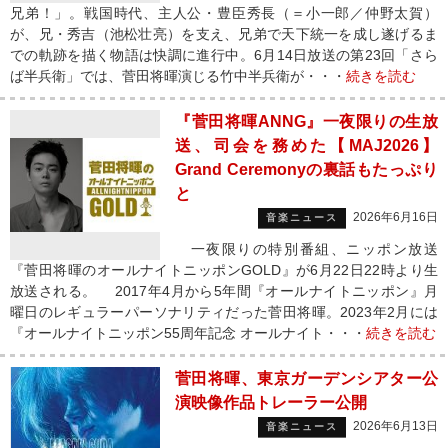
兄弟！」。戦国時代、主人公・豊臣秀長（＝小一郎／仲野太賀）
が、兄・秀吉（池松壮亮）を支え、兄弟で天下統一を成し遂げるま
での軌跡を描く物語は快調に進行中。6月14日放送の第23回「さら
ば半兵衛」では、菅田将暉演じる竹中半兵衛が・・・
続きを読む
『菅田将暉ANNG』一夜限りの生放
送、司会を務めた【MAJ2026】
Grand Ceremonyの裏話もたっぷり
と
2026年6月16日
音楽ニュース
一夜限りの特別番組、ニッポン放送
『菅田将暉のオールナイトニッポンGOLD』が6月22日22時より生
放送される。 2017年4月から5年間『オールナイトニッポン』月
曜日のレギュラーパーソナリティだった菅田将暉。2023年2月には
『オールナイトニッポン55周年記念 オールナイト・・・
続きを読む
菅田将暉、東京ガーデンシアター公
演映像作品トレーラー公開
2026年6月13日
音楽ニュース