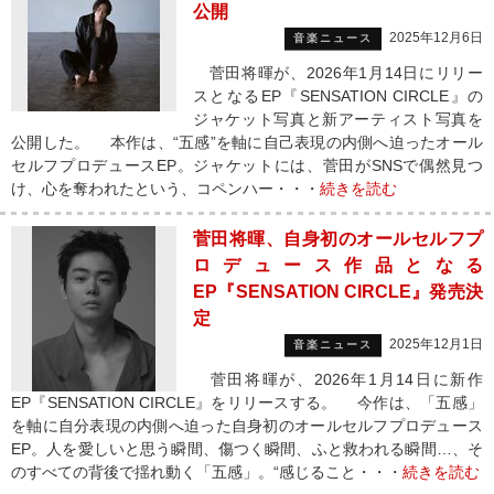
公開
2025年12月6日
音楽ニュース
菅田将暉が、2026年1月14日にリリー
スとなるEP『SENSATION CIRCLE』の
ジャケット写真と新アーティスト写真を
公開した。 本作は、“五感”を軸に自己表現の内側へ迫ったオール
セルフプロデュースEP。ジャケットには、菅田がSNSで偶然見つ
け、心を奪われたという、コペンハー・・・
続きを読む
菅田将暉、自身初のオールセルフプ
ロデュース作品となる
EP『SENSATION CIRCLE』発売決
定
2025年12月1日
音楽ニュース
菅田将暉が、2026年1月14日に新作
EP『SENSATION CIRCLE』をリリースする。 今作は、「五感」
を軸に自分表現の内側へ迫った自身初のオールセルフプロデュース
EP。人を愛しいと思う瞬間、傷つく瞬間、ふと救われる瞬間…、そ
のすべての背後で揺れ動く「五感」。“感じること・・・
続きを読む