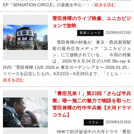
EP『SENSATION CIRCLE』の楽曲を中心・・・
続きを読む
菅田将暉のライブ映像、ユニカビジ
ョンで放映
2026年6月23日
音楽ニュース
菅田将暉の特集が、東京・西武新宿駅
前の屋外広告メディア「ユニカビジョ
ン」にて放映されている。 今回の特集
は、2026年6月24日のLIVE Blu-ray＆
DVD『菅田将暉 LIVE 2026 in 東京ガーデンシアター 2026.01.25』
リリースを記念したもの。6月22日～6月28日まで、「くじら・・・
続きを読む
「豊臣兄弟！」第23回「さらば半兵
衛」唯一無二の魅力で物語を彩った
菅田将暉の竹中半兵衛【大河ドラマ
コラム】
2026年6月19日
コラム
NHKで好評放送中の大河ドラマ「豊臣