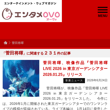
MENU
菅田将暉
菅田将暉
２３１
「
」に関連する
件の記事
菅田将暉、映像作品『菅田将暉
LIVE 2026 in 東京ガーデンシアター
2026.01.25』リリース
2026年6月24日
音楽ニュース
菅田将暉が、映像作品『菅田将暉 LIVE
2026 in 東京ガーデンシアター
2026.01.25』をリリースした。 今作に
は、2026年1月に開催された東京ガーデンシアターでのワンマンラ
イブの模様が収録されている。ライブ本編は、1月14日に発売した