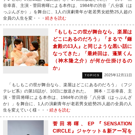
谷幸喜、主演・菅田将暉による本作は、1984年の渋谷「八分坂（は
っぷんざか）」を舞台に、1人の演劇青年が老若男女総勢25人超の
全員の人生を変・・・
続きを読む
「もしもこの世が舞台なら、楽屋は
どこにあるのだろう」「まるで『鎌
倉殿の13人』と同じような黒い話に
なってきた」「最終回は、蓬莱くん
（神木隆之介）が何か仕掛けるの
か」
2025年12月11日
TOPICS
「もしもこの世が舞台なら、楽屋はどこにあるのだろう」（フジ
テレビ系）の第10話が、10日に放送された。 脚本・三谷幸喜、主
演・菅田将暉による本作は、1984年の渋谷「八分坂（はっぷんざ
か）」を舞台に、1人の演劇青年が老若男女総勢25人超の全員の人
生を変えていく様・・・
続きを読む
菅田将暉、EP『SENSATION
CIRCLE』ジャケット＆新アー写を