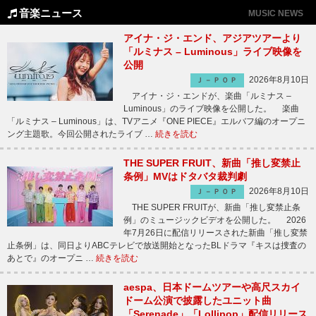
音楽ニュース
MUSIC NEWS
アイナ・ジ・エンド、アジアツアーより
「ルミナス – Luminous」ライブ映像を
公開
2026年8月10日
Ｊ－ＰＯＰ
アイナ・ジ・エンドが、楽曲「ルミナス –
Luminous」のライブ映像を公開した。 楽曲
「ルミナス – Luminous」は、TVアニメ『ONE PIECE』エルバフ編のオープニ
ング主題歌。今回公開されたライブ …
続きを読む
THE SUPER FRUIT、新曲「推し変禁止
条例」MVはドタバタ裁判劇
2026年8月10日
Ｊ－ＰＯＰ
THE SUPER FRUITが、新曲「推し変禁止条
例」のミュージックビデオを公開した。 2026
年7月26日に配信リリースされた新曲「推し変禁
止条例」は、同日よりABCテレビで放送開始となったBLドラマ『キスは捜査の
あとで』のオープニ …
続きを読む
aespa、日本ドームツアーや高尺スカイ
ドーム公演で披露したユニット曲
「Serenade」「Lollipop」配信リリース