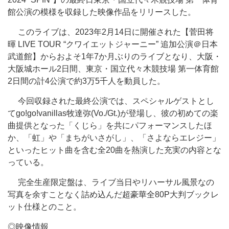
館公演の模様を収録した映像作品をリリースした。
このライブは、2023年2月14日に開催された【菅田将
暉 LIVE TOUR “クワイエットジャーニー” 追加公演＠日本
武道館】からおよそ1年7か月ぶりのライブとなり、大阪・
大阪城ホール2日間、東京・国立代々木競技場 第一体育館
2日間の計4公演で約3万5千人を動員した。
今回収録された最終公演では、スペシャルゲストとし
てgo!go!vanillas牧達弥(Vo./Gt.)が登場し、彼の初めての楽
曲提供となった「くじら」を共にパフォーマンスしたほ
か、「虹」や「まちがいさがし」、「さよならエレジー」
といったヒット曲を含む全20曲を熱演した充実の内容とな
っている。
完全生産限定盤は、ライブ当日やリハーサル風景なの
写真を余すことなく詰め込んだ超豪華全80P大判ブックレ
ット仕様とのこと。
◎映像情報