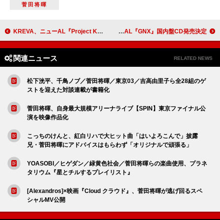
菅田将暉
KREVA、ニューAL『Project K』CD＆配信リリース
ケンドリック・ラマー、最新AL『GNX』国内盤CD発売決定
関連ニュース
RELATED NEWS
松下洸平、千鳥ノブ／菅田将暉／東京03／吉高由里子ら全28組のゲ
ストを迎えた対談連載が書籍化
菅田将暉、自身最大規模アリーナライブ【SPIN】東京ファイナル公
演を映像作品化
こっちのけんと、紅白リハで大ヒット曲「はいよろこんで」披露
兄・菅田将暉にアドバイスはもらわず「オリジナルで頑張る」
YOASOBI／ヒゲダン／緑黄色社会／菅田将暉らの楽曲使用、プラネ
タリウム『星とチルするプレイリスト』
[Alexandros]×映画『Cloud クラウド』、菅田将暉が逃げ回るスペ
シャルMV公開