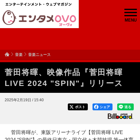
MENU
音楽
音楽ニュース
菅田将暉、映像作品『菅田将暉
LIVE 2024 "SPIN"』リリース
2025年2月19日 / 15:40
ポスト
シェア
送る
菅田将暉が、東阪アリーナライブ【菅田将暉 LIVE
2024 “SPIN”】の最終日東京・国立代々木競技場 第一体育