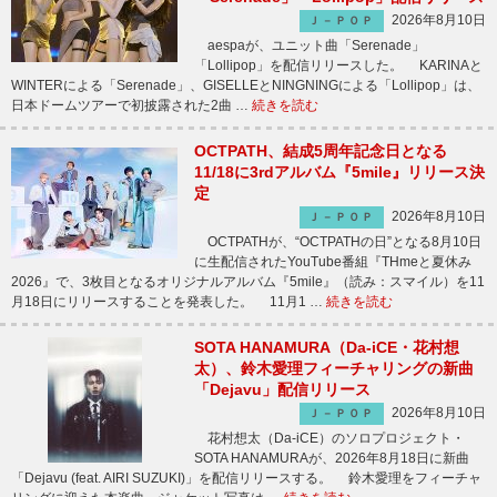
2026年8月10日
Ｊ－ＰＯＰ
aespaが、ユニット曲「Serenade」
「Lollipop」を配信リリースした。 KARINAと
WINTERによる「Serenade」、GISELLEとNINGNINGによる「Lollipop」は、
日本ドームツアーで初披露された2曲 …
続きを読む
OCTPATH、結成5周年記念日となる
11/18に3rdアルバム『5mile』リリース決
定
2026年8月10日
Ｊ－ＰＯＰ
OCTPATHが、“OCTPATHの日”となる8月10日
に生配信されたYouTube番組『THmeと夏休み
2026』で、3枚目となるオリジナルアルバム『5mile』（読み：スマイル）を11
月18日にリリースすることを発表した。 11月1 …
続きを読む
SOTA HANAMURA（Da-iCE・花村想
太）、鈴木愛理フィーチャリングの新曲
「Dejavu」配信リリース
2026年8月10日
Ｊ－ＰＯＰ
花村想太（Da-iCE）のソロプロジェクト・
SOTA HANAMURAが、2026年8月18日に新曲
「Dejavu (feat. AIRI SUZUKI)」を配信リリースする。 鈴木愛理をフィーチャ