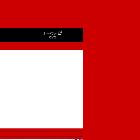
オーヴォ
OVO