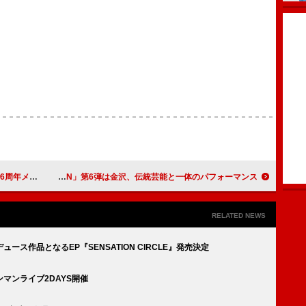
年メドレー
JO1のプロジェクト「HOT JAPAN」第6弾は金沢、伝統芸能と一体のパフォーマンス
RELATED NEWS
ス作品となるEP『SENSATION CIRCLE』発売決定
マンライブ2DAYS開催