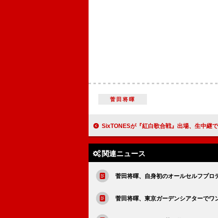
菅田将暉
SixTONESが『紅白歌合戦』出場、生中継で6周
関連ニュース
菅田将暉、自身初のオールセルフプロデュー
菅田将暉、東京ガーデンシアターでワン