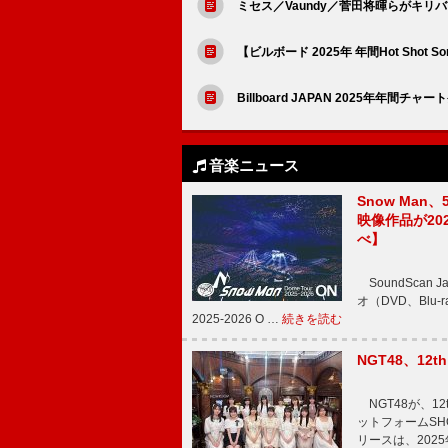
ミセス／Vaundy／菅田将暉らがキ
【ビルボード 2025年 年間Hot Shot 
Billboard JAPAN 2025年年間チャー
音楽ニュース
Snow Man、
映像作品が202
べ】
SoundScan
オ（DVD、Blu-
2025-2026 O …
続きを読む
NGT48、1
NGT48が、1
ットフォームSH
リースは、202