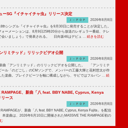
ニューSG『イチャイチャ虫』リリース決定
2026年8月8日
Ｊ－ＰＯＰ
8thシングル『イチャイチャ虫』を9月30日に発売することが決定した。
ォーメーションは、8月9日25時20分から放送のレギュラー番組、テレ
で会いましょう』で発表される。 日向坂46はデビュ …
続きを読む
「アンリミテッド」リリックビデオ公開
2026年8月8日
Ｊ－ＰＯＰ
、最新曲「アンリミテッド」のリリックビデオを公開した。 「アンリミテ
ビール「のどごし」のCMソングで、メンバーの工藤大輝と花村想太が作
した楽曲。ブレイクビーツを軸に構成しながら、サビではフルバン …
続
E RAMPAGE、新曲「八 feat. BBY NABE, Cyprus, Kenya
信リリース
2026年8月8日
Ｊ－ＰＯＰ
RAMPAGEが、新曲「八 feat. BBY NABE, Cyprus, Kenya Fujita」を配信
楽曲は、2026年6月10日に開催されたMA55IVE THE RAMPAGE初の
む