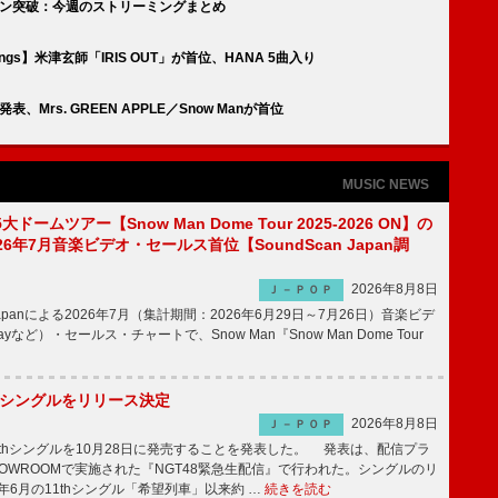
リバン突破：今週のストリーミングまとめ
Songs】米津玄師「IRIS OUT」が首位、HANA 5曲入り
ト発表、Mrs. GREEN APPLE／Snow Manが首位
MUSIC NEWS
5大ドームツアー【Snow Man Dome Tour 2025-2026 ON】の
6年7月音楽ビデオ・セールス首位【SoundScan Japan調
2026年8月8日
Ｊ－ＰＯＰ
 Japanによる2026年7月（集計期間：2026年6月29日～7月26日）音楽ビデ
rayなど）・セールス・チャートで、Snow Man『Snow Man Dome Tour
2thシングルをリリース決定
2026年8月8日
Ｊ－ＰＯＰ
2thシングルを10月28日に発売することを発表した。 発表は、配信プラ
OWROOMで実施された『NGT48緊急生配信』で行われた。シングルのリ
5年6月の11thシングル「希望列車」以来約 …
続きを読む