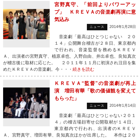
宮野真守、「前回よりパワーアッ
プ」 ＫＲＥＶＡの音楽劇再演に意
気込み
2014年1月28日
ニュース
音楽劇「最高はひとつじゃない ２０
１４」公開舞台稽古が２８日、東京都内
で行われ、音楽監督を務めるＫＲＥＶ
Ａ、出演者の宮野真守、植原卓也、入野自由、井出卓也、良知真次
が稽古後に取材に応じた。 ２０１１年１１月に初演され注目を集
めたＫＲＥＶＡの音楽劇。今・・・
続きを読む
ＫＲＥＶＡ“監督”の音楽劇が再上
演 増田有華「歌の価値観を変えて
もらった」
2014年1月14日
ニュース
音楽劇「最高はひとつじゃない２０１
４」の稽古場顔寄せ公開取材が１４日、
東京都内で行われ、出演者のＫＲＥＶ
Ａ、宮野真守、増田有華、良知真次ほかが出席した。 本作は２０