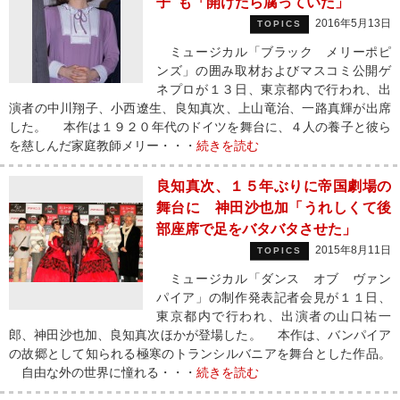
子”も「開けたら腐っていた」
2016年5月13日
TOPICS
ミュージカル「ブラック メリーポピ
ンズ」の囲み取材およびマスコミ公開ゲ
ネプロが１３日、東京都内で行われ、出
演者の中川翔子、小西遼生、良知真次、上山竜治、一路真輝が出席
した。 本作は１９２０年代のドイツを舞台に、４人の養子と彼ら
を慈しんだ家庭教師メリー・・・
続きを読む
良知真次、１５年ぶりに帝国劇場の
舞台に 神田沙也加「うれしくて後
部座席で足をバタバタさせた」
2015年8月11日
TOPICS
ミュージカル「ダンス オブ ヴァン
パイア」の制作発表記者会見が１１日、
東京都内で行われ、出演者の山口祐一
郎、神田沙也加、良知真次ほかが登場した。 本作は、バンパイア
の故郷として知られる極寒のトランシルバニアを舞台とした作品。
自由な外の世界に憧れる・・・
続きを読む