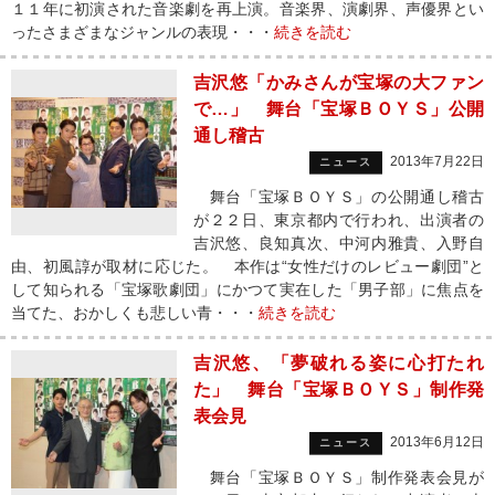
１１年に初演された音楽劇を再上演。音楽界、演劇界、声優界とい
ったさまざまなジャンルの表現・・・
続きを読む
吉沢悠「かみさんが宝塚の大ファン
で…」 舞台「宝塚ＢＯＹＳ」公開
通し稽古
2013年7月22日
ニュース
舞台「宝塚ＢＯＹＳ」の公開通し稽古
が２２日、東京都内で行われ、出演者の
吉沢悠、良知真次、中河内雅貴、入野自
由、初風諄が取材に応じた。 本作は“女性だけのレビュー劇団”と
して知られる「宝塚歌劇団」にかつて実在した「男子部」に焦点を
当てた、おかしくも悲しい青・・・
続きを読む
吉沢悠、「夢破れる姿に心打たれ
た」 舞台「宝塚ＢＯＹＳ」制作発
表会見
2013年6月12日
ニュース
舞台「宝塚ＢＯＹＳ」制作発表会見が