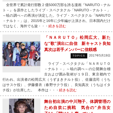
全世界で累計発行部数２億5000万部を誇る漫画『NARUTO－ナル
ト－』を原作としたライブ・スペクタクル「NARUTO－ナルト－」
～暁の調べ～の再演が決定した。ライブ・スペクタクル「NARUTO
－ナルト－」は、2015年と16年に少年編が上演され、日本国内だけ
ではなく、海外でも旋・・・
続きを読む
「ＮＡＲＵＴＯ」松岡広大、新た
な“歌”演出に自信 新キャスト良知
真次は若手メンバーに信頼感
2017年5月19日
TOPICS
ライブ・スペクタクル「ＮＡＲＵＴＯ
－ナルト－」～暁の調べ～の公開舞台稽
古および囲み取材が１９日、東京都内で
行われ、出演者の松岡広大（うずまきナルト役）、佐藤流司（うち
はサスケ役）、伊藤優衣（春野サクラ役）、良知真次（うちはイタ
チ役）が出席した。 本作は・・・
続きを読む
舞台初出演の中川翔子、体調管理の
ため自炊に挑戦 気合の“弁当女