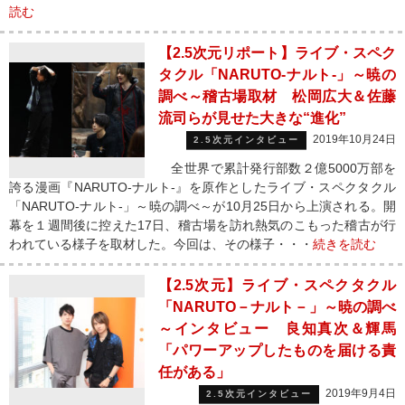
読む
【2.5次元リポート】ライブ・スペク
タクル「NARUTO-ナルト-」～暁の
調べ～稽古場取材 松岡広大＆佐藤
流司らが見せた大きな“進化”
2019年10月24日
2.5次元インタビュー
全世界で累計発行部数２億5000万部を
誇る漫画『NARUTO-ナルト-』を原作としたライブ・スペクタクル
「NARUTO-ナルト-」～暁の調べ～が10月25日から上演される。開
幕を１週間後に控えた17日、稽古場を訪れ熱気のこもった稽古が行
われている様子を取材した。今回は、その様子・・・
続きを読む
【2.5次元】ライブ・スペクタクル
「NARUTO－ナルト－」～暁の調べ
～インタビュー 良知真次＆輝馬
「パワーアップしたものを届ける責
任がある」
2019年9月4日
2.5次元インタビュー