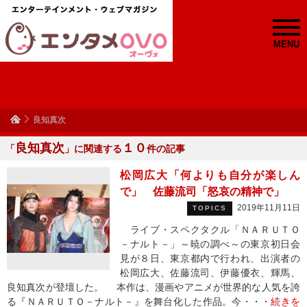
MENU
良知真次
良知真次
１０
「
」に関連する
件の記事
松岡広大「何よりも自分が楽しん
で」 佐藤流司「怒哀の精神で」
2019年11月11日
TOPICS
ライブ・スペクタクル「ＮＡＲＵＴＯ
－ナルト－」～暁の調べ～の東京初日会
見が８日、東京都内で行われ、出演者の
松岡広大、佐藤流司、伊藤優衣、輝馬、
良知真次が登壇した。 本作は、漫画やアニメが世界的な人気を誇
る『ＮＡＲＵＴＯ－ナルト－』を舞台化した作品。今・・・
続きを