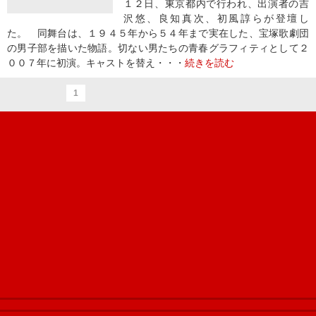
１２日、東京都内で行われ、出演者の吉
沢悠、良知真次、初風諄らが登壇し
た。 同舞台は、１９４５年から５４年まで実在した、宝塚歌劇団
の男子部を描いた物語。切ない男たちの青春グラフィティとして２
００７年に初演。キャストを替え・・・
続きを読む
1