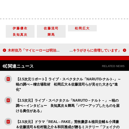
伊藤優衣
佐藤流司
松岡広大
良知真次
輝馬
木村佳乃「マイヒーローは明治生まれの祖母」 「私と顔がそっくり」
北川尚弥、武子直輝らがサンリオキャラクターと共演 「キラキラがさらに倍増しています」
関連ニュース
RELATED NEWS
【2.5次元リポート】ライブ・スペクタクル「NARUTO-ナルト-」～
暁の調べ～稽古場取材 松岡広大＆佐藤流司らが見せた大きな“進
化”
【2.5次元】ライブ・スペクタクル「NARUTO－ナルト－」～暁の
調べ～インタビュー 良知真次＆輝馬「パワーアップしたものを届
ける責任がある」
【2.5次元】ドラマ「REAL⇔FAKE」荒牧慶彦＆植田圭輔＆小澤廉
＆佐藤流司＆松村龍之介＆和田雅成が贈るミステリー「フェイクの