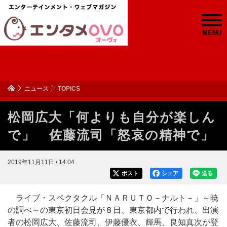
MENU
ニュース
TOPICS
松岡広大「何よりも自分が楽しん
で」 佐藤流司「怒哀の精神で」
2019年11月11日 / 14:04
ポスト
シェア
送る
ライブ・スペクタクル「ＮＡＲＵＴＯ－ナルト－」～暁
の調べ～の東京初日会見が８日、東京都内で行われ、出演
者の松岡広大、佐藤流司、伊藤優衣、輝馬、良知真次が登