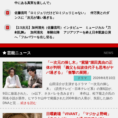
中にある真実を楽しんで」
佐藤流司「ロミジュリだけどロミジュリじゃない」 仲万美とのダ
ンスに「次元が違い過ぎる」
【2.5次元】加州清光（佐藤流司）インタビュー ミュージカル『刀
剣乱舞』 加州清光 単騎出陣 アジアツアーを終え日本凱旋公演
へ「フルパワーを出し切る」
芸能ニュース
NEWS
「一次元の挿し木」“紫陽”堀田真由の正
体が判明 「義父も仙波佳代子も思考がヤ
バ過ぎる」「衝撃の展開」
2026年8月10日
ドラマ
山田涼介が主演するドラマ「一次元の挿し
木」（読売テレビ・日本テレビ系）の第6話が、
9日に放送された。（※以下、ネタバレを含みます） 本作は、松下龍之介氏の
同名小説が原作。ヒマラヤ山中で発掘された200年前の人骨が、失踪した妹の
DNAと完 …
続きを読む
日曜劇場「VIVANT」「マジかよ野崎」