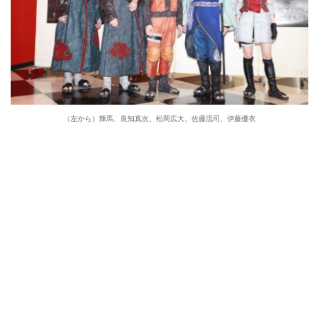
（左から）輝馬、良知真次、松岡広大、佐藤流司、伊藤優衣