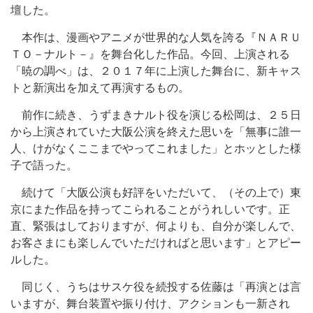
壇した。
本作は、漫画やアニメが世界的な人気を誇る『ＮＡＲＵ
ＴＯ－ナルト－』を舞台化した作品。今回、上演される
「暁の調べ」は、２０１７年に上演した舞台に、新キャス
トと新演出を加えて再演するもの。
前作に続き、うずまきナルト役を演じる松岡は、２５日
から上演されていた大阪公演を終えた思いを「無事に誰一
人、けがなくここまでやってこれました」とホッとした様
子で語った。
続けて「大阪公演も好評をいただいて、（その上で）東
京にまた作品を持ってこられることがうれしいです。正
直、緊張はしておりますが、何よりも、自分が楽しんで、
お客さまにも楽しんでいただければと思います」とアピー
ルした。
同じく、うちはサスケ役を続投する佐藤は「再演とは言
いますが、舞台装置や振り付け、アクションも一新され