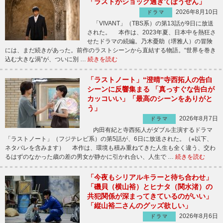
「ラストがショック過ぎてぼうぜん」
2026年8月10日
ドラマ
「VIVANT」（TBS系）の第13話が9日に放送
された。 本作は、2023年夏、日本中を熱狂さ
せたドラマの続編。乃木憂助（堺雅人）の冒険
には、まだ続きがあった。前作のラストシーンから直結する物語。“世界を巻き
込む大きな渦”が、ついに別 …
続きを読む
「ラストノート」“澄晴”寺西拓人の告白
シーンに反響集まる 「真っすぐな告白が
カッコいい」「最高のシーンをありがと
う」
2026年8月7日
ドラマ
内田有紀と寺西拓人がダブル主演するドラマ
「ラストノート」（フジテレビ系）の第5話が、6日に放送された。（※以下、
ネタバレを含みます） 本作は、環境も積み重ねてきた人生も全く違う、交わ
るはずのなかった歳の差の男女が静かに引かれ合い、人生で …
続きを読む
「今夜もシリアルキラーと待ち合わせ」
「磯貝（横山裕）とヒナタ（関水渚）の
共犯関係が深まってきているのがいい」
「縦山裕二さんのグッズ欲しい」
2026年8月6日
ドラマ