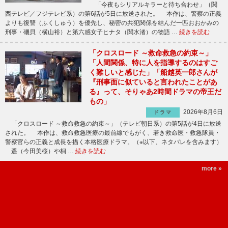
「今夜もシリアルキラーと待ち合わせ」（関
西テレビ／フジテレビ系）の第6話が5日に放送された。 本作は、警察の正義
よりも復讐（ふくしゅう）を優先し、秘密の共犯関係を結んだ一匹おおかみの
刑事・磯貝（横山裕）と第六感女子ヒナタ（関水渚）の物語 …
続きを読む
「クロスロード ～救命救急の約束～」
「人間関係、特に人を指導するのはすご
く難しいと感じた」「船越英一郎さんが
『刑事面に似ていると言われたことがあ
る』って、そりゃあ2時間ドラマの帝王だ
もの」
2026年8月6日
ドラマ
「クロスロード ～救命救急の約束～」（テレビ朝日系）の第5話が4日に放送
された。 本作は、救命救急医療の最前線でもがく、若き救命医・救急隊員・
警察官らの正義と成長を描く本格医療ドラマ。（※以下、ネタバレを含みます）
遥（今田美桜）や桐 …
続きを読む
more »