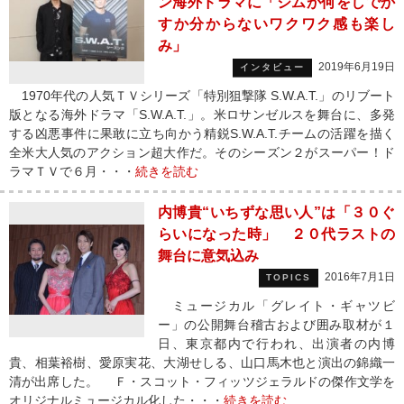
ン海外ドラマに「ジムが何をしでか
すか分からないワクワク感も楽し
み」
2019年6月19日
インタビュー
1970年代の人気ＴＶシリーズ「特別狙撃隊 S.W.A.T.」のリブート
版となる海外ドラマ「S.W.A.T.」。米ロサンゼルスを舞台に、多発
する凶悪事件に果敢に立ち向かう精鋭S.W.A.T.チームの活躍を描く
全米大人気のアクション超大作だ。そのシーズン２がスーパー！ド
ラマＴＶで６月・・・
続きを読む
内博貴“いちずな思い人”は「３０ぐ
らいになった時」 ２０代ラストの
舞台に意気込み
2016年7月1日
TOPICS
ミュージカル「グレイト・ギャツビ
ー」の公開舞台稽古および囲み取材が１
日、東京都内で行われ、出演者の内博
貴、相葉裕樹、愛原実花、大湖せしる、山口馬木也と演出の錦織一
清が出席した。 Ｆ・スコット・フィッツジェラルドの傑作文学を
オリジナルミュージカル化した・・・
続きを読む