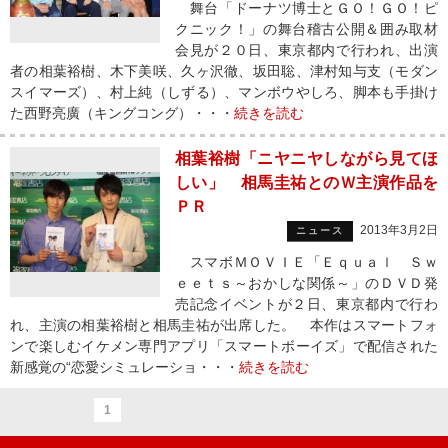
舞台「ドーナツ博士とＧＯ！ＧＯ！ピ
クニック！」の舞台稽古公開＆囲み取材
会見が２０日、東京都内で行われ、出演
者の相葉裕樹、木下美咲、久ヶ沢徹、坂田聡、津村知与支（モダン
スイマーズ）、村上純（しずる）、マンボウやしろ、脚本も手掛け
た西野亮廣（キングコング）・・・
続きを読む
相葉裕樹「ニヤニヤしながら見てほ
しい」 相馬圭祐とのＷ主演作品を
ＰＲ
2013年3月2日
ニュース
スマボＭＯＶＩＥ「Ｅｑｕａｌ Ｓｗ
ｅｅｔｓ～おかしな関係～」のＤＶＤ発
売記念イベントが２日、東京都内で行わ
れ、主演の相葉裕樹と相馬圭祐が出席した。 本作はスマートフォ
ンで楽しむイケメン専門アプリ「スマートボーイズ」で配信された
新感覚の“恋愛シミュレーショ・・・
続きを読む
1