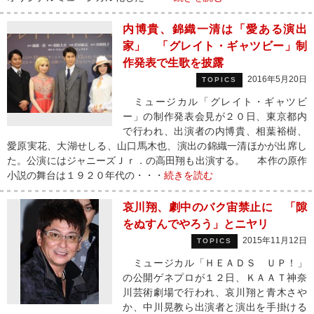
内博貴、錦織一清は「愛ある演出
家」 「グレイト・ギャツビー」制
作発表で生歌を披露
2016年5月20日
TOPICS
ミュージカル「グレイト・ギャツビ
ー」の制作発表会見が２０日、東京都内
で行われ、出演者の内博貴、相葉裕樹、
愛原実花、大湖せしる、山口馬木也、演出の錦織一清ほかが出席し
た。公演にはジャニーズＪｒ．の高田翔も出演する。 本作の原作
小説の舞台は１９２０年代の・・・
続きを読む
哀川翔、劇中のバク宙禁止に 「隙
をぬすんでやろう」とニヤリ
2015年11月12日
TOPICS
ミュージカル「ＨＥＡＤＳ ＵＰ！」
の公開ゲネプロが１２日、ＫＡＡＴ神奈
川芸術劇場で行われ、哀川翔と青木さや
か、中川晃教ら出演者と演出を手掛ける