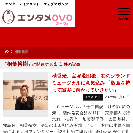
MENU
相葉裕樹
相葉裕樹
１１
「
」に関連する
件の記事
柚香光、宝塚退団後、初のグランド
ミュージカルに意気込み 「敬意を持
って誠実に向かっていきたい」
2025年9月12日
TOPICS
ミュージカル「十二国記 −月の影 影の
海−」製作発表会見が11日、東京都内で行
われ、柚香光、加藤梨里香、太田基裕、
牧島輝、相葉裕樹、演出の山田和也が登壇した。 本作は小野不由
美による大河ファンタジー小説を初めて舞台化。われわれが住む世