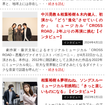
界と、地球上には存在し・・・
続きを読む
中川晃教＆相葉裕樹＆木内健人、初
演から「どう“進化”させていくの
か」 ミュージカル「CROSS
ROAD」2年ぶりの再演に挑む【イ
ンタビュー】
2024年4月1日
インタビュー
劇作家・藤沢文翁によるオリジナルミュージカル「CROSS
ROAD～悪魔のヴァイオリニスト パガニーニ～」が4月22日から上
演される。本作は、2012年に朗読劇として上演された作品を2022年
にミュージカル化し、壮大な世界観と口ずさみたくなるダイナミッ
クな音楽で話題を呼んだ・・・
続きを読む
相葉裕樹＆夢咲ねね、ソングスルー
ミュージカル初挑戦に「きっと楽し
いものになる」【インタビュー】
2023年2月1日
インタビュー
ミュージカル「レ・ミゼラブル」のア