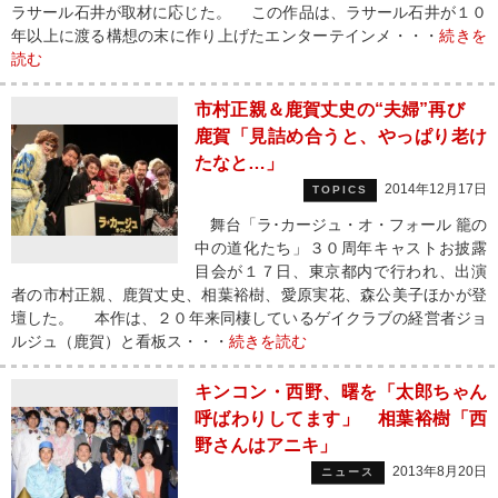
ラサール石井が取材に応じた。 この作品は、ラサール石井が１０
年以上に渡る構想の末に作り上げたエンターテインメ・・・
続きを
読む
市村正親＆鹿賀丈史の“夫婦”再び
鹿賀「見詰め合うと、やっぱり老け
たなと…」
2014年12月17日
TOPICS
舞台「ラ･カージュ・オ・フォール 籠の
中の道化たち」３０周年キャストお披露
目会が１７日、東京都内で行われ、出演
者の市村正親、鹿賀丈史、相葉裕樹、愛原実花、森公美子ほかが登
壇した。 本作は、２０年来同棲しているゲイクラブの経営者ジョ
ルジュ（鹿賀）と看板ス・・・
続きを読む
キンコン・西野、曙を「太郎ちゃん
呼ばわりしてます」 相葉裕樹「西
野さんはアニキ」
2013年8月20日
ニュース