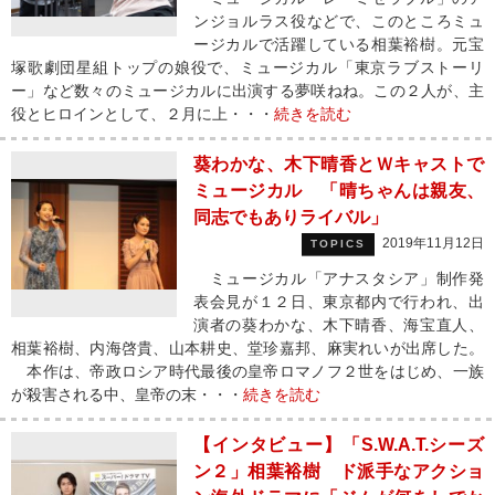
ンジョルラス役などで、このところミュ
ージカルで活躍している相葉裕樹。元宝
塚歌劇団星組トップの娘役で、ミュージカル「東京ラブストーリ
ー」など数々のミュージカルに出演する夢咲ねね。この２人が、主
役とヒロインとして、２月に上・・・
続きを読む
葵わかな、木下晴香とＷキャストで
ミュージカル 「晴ちゃんは親友、
同志でもありライバル」
2019年11月12日
TOPICS
ミュージカル「アナスタシア」制作発
表会見が１２日、東京都内で行われ、出
演者の葵わかな、木下晴香、海宝直人、
相葉裕樹、内海啓貴、山本耕史、堂珍嘉邦、麻実れいが出席した。
本作は、帝政ロシア時代最後の皇帝ロマノフ２世をはじめ、一族
が殺害される中、皇帝の末・・・
続きを読む
【インタビュー】「S.W.A.T.シーズ
ン２」相葉裕樹 ド派手なアクショ