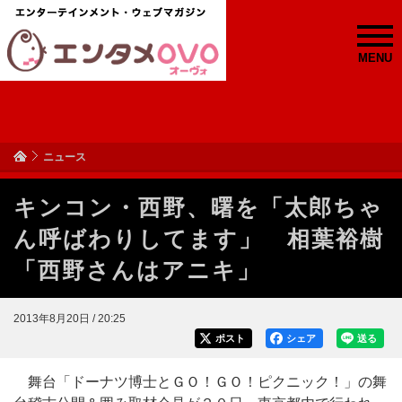
MENU
ニュース
キンコン・西野、曙を「太郎ちゃ
ん呼ばわりしてます」 相葉裕樹
「西野さんはアニキ」
2013年8月20日 / 20:25
ポスト
シェア
送る
舞台「ドーナツ博士とＧＯ！ＧＯ！ピクニック！」の舞