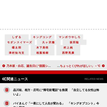
しずる
キングコング
マンボウやしろ
モダンスイマーズ
久ヶ沢徹
坂田聡
曙太郎
木下美咲
村上純
津村知与支
相葉裕樹
西野亮廣
乃木坂・白石、誕生日に“顔面シュー” 「ホテルの部屋に来て…」
℃－ｕｔｅ・鈴木愛理、武道館公演に向け筋トレの日々 「もうちょっとくびれがほしい」
関連ニュース
RELATED NEWS
品川祐、相方・庄司に“帰宅前電話”を推奨 「自立してる女性は怖
いよ」
バイきんぐ「一夜にして人生が変わる」 「キングオブコント」今