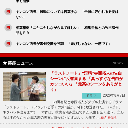
年も開催
キンコン西野、騒動については言葉少な 「全員に好かれる必要は
ない」
相葉裕樹「ニヤニヤしながら見てほしい」 相馬圭祐とのＷ主演作
品をＰＲ
キンコン西野が真剣交際を強調 「遊びじゃない。一筋です」
芸能ニュース
NEWS
「ラストノート」“澄晴”寺西拓人の告白
シーンに反響集まる 「真っすぐな告白が
カッコいい」「最高のシーンをありがと
う」
2026年8月7日
ドラマ
内田有紀と寺西拓人がダブル主演するドラマ
「ラストノート」（フジテレビ系）の第5話が、6日に放送された。（※以下、
ネタバレを含みます） 本作は、環境も積み重ねてきた人生も全く違う、交わ
るはずのなかった歳の差の男女が静かに引かれ合い、人生で …
続きを読む