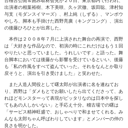
台稽古公開＆囲み取材会見が２０日、東京都内で行われ、
出演者の相葉裕樹、木下美咲、久ヶ沢徹、坂田聡、津村知
与支（モダンスイマーズ）、村上純（しずる）、マンボウ
やしろ、脚本も手掛けた西野亮廣（キングコング）、演出
の後藤ひろひとが出席した。
本作は２００８年７月に上演された舞台の再演で、西野
は「大好きな作品なので、初演の時にこれだけはもう１回
やりたいと思っていました。うれしいです」と語った。舞
台脚本においては後藤から影響を受けているといい、後藤
も「私の作風をすべて盗んでいった。それをなんとか取り
戻そうと、演出を引き受けました」と笑わせた。
また人造人間役として曙太郎が出演者に名を連ねてお
り、西野は「ダメもとでお願いしたら出てくださって、あ
れほどモンスターって表現がピッタリなのは日本中を探し
てもあの人しかいない」と手応え十分。稽古場での曙は
「サービス精神旺盛で、おしゃべりで和ませてくれる。み
んなも太郎ちゃん呼ばわりしています」とメンバーの仲の
良さを明かした。