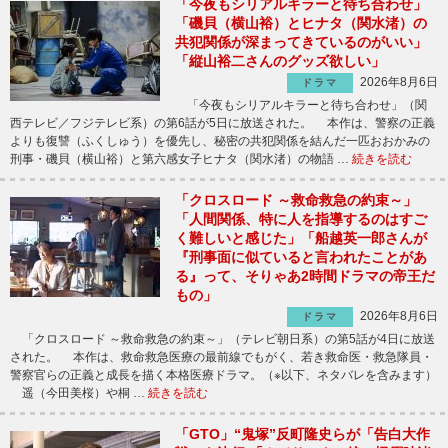
「今夜もシリアルキラーと待ち合わせ」
「磯貝（横山裕）とヒナタ（関水渚）の
共犯関係が深まってきているのがいい」
「縦山裕二さんのグッズ欲しい」
2026年8月6日
ドラマ
「今夜もシリアルキラーと待ち合わせ」（関
西テレビ／フジテレビ系）の第6話が5日に放送された。 本作は、警察の正義
よりも復讐（ふくしゅう）を優先し、秘密の共犯関係を結んだ一匹おおかみの
刑事・磯貝（横山裕）と第六感女子ヒナタ（関水渚）の物語 …
続きを読む
「クロスロード ～救命救急の約束～」
「人間関係、特に人を指導するのはすご
く難しいと感じた」「船越英一郎さんが
『刑事面に似ていると言われたことがあ
る』って、そりゃあ2時間ドラマの帝王だ
もの」
2026年8月6日
ドラマ
「クロスロード ～救命救急の約束～」（テレビ朝日系）の第5話が4日に放送
された。 本作は、救命救急医療の最前線でもがく、若き救命医・救急隊員・
警察官らの正義と成長を描く本格医療ドラマ。（※以下、ネタバレを含みます）
遥（今田美桜）や桐 …
続きを読む
「GTO」“鬼塚”反町隆史らが「告白大作