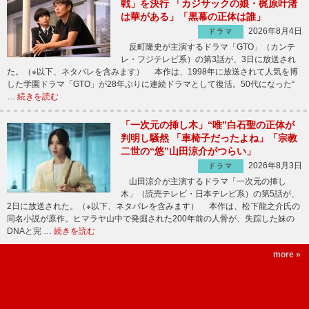
戦」を決行 「カジサックの娘・梶原叶渚
は華がある」「黒幕の正体は誰」
2026年8月4日
ドラマ
反町隆史が主演するドラマ「GTO」（カンテ
レ・フジテレビ系）の第3話が、3日に放送され
た。（※以下、ネタバレを含みます） 本作は、1998年に放送されて人気を博
した学園ドラマ「GTO」が28年ぶりに連続ドラマとして復活。50代になった“
…
続きを読む
「一次元の挿し木」“唯”白石聖の正体が
判明し騒然 「車椅子だったよね」「宗教
二世の“悠”山田涼介がつらい」
2026年8月3日
ドラマ
山田涼介が主演するドラマ「一次元の挿し
木」（読売テレビ・日本テレビ系）の第5話が、
2日に放送された。（※以下、ネタバレを含みます） 本作は、松下龍之介氏の
同名小説が原作。ヒマラヤ山中で発掘された200年前の人骨が、失踪した妹の
DNAと完 …
続きを読む
more »