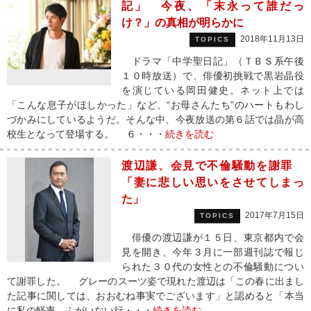
記」 今夜、「末永って誰だっ
け？」の真相が明らかに
2018年11月13日
TOPICS
ドラマ「中学聖日記」（ＴＢＳ系午後
１０時放送）で、俳優初挑戦で黒岩晶役
を演じている岡田健史。ネット上では
「こんな息子がほしかった」など、“お母さんたち”のハートもわし
づかみにしているようだ。そんな中、今夜放送の第６話では晶が高
校生となって登場する。 ６・・・
続きを読む
渡辺謙、会見で不倫騒動を謝罪
「妻に悲しい思いをさせてしまっ
た」
2017年7月15日
TOPICS
俳優の渡辺謙が１５日、東京都内で会
見を開き、今年３月に一部週刊誌で報じ
られた３０代の女性との不倫騒動につい
て謝罪した。 グレーのスーツ姿で現れた渡辺は「この春に出まし
た記事に関しては、おおむね事実でございます」と認めると「本当
に私の軽率、ふがいない行・・・
続きを読む