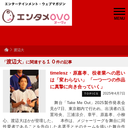
MENU
渡辺大
渡辺大
１０
「
」に関連する
件の記事
timelesz・原嘉孝、役者業への思い
は「変わらない」 「一つ一つの作品
に真摯に向き合っていく」
2025年4月7日
TOPICS
舞台「Take Me Out」2025製作発表会
見が7日、東京都内で行われ、出演者の玉
置玲央、三浦涼介、章平、原嘉孝、小柳
心、渡辺大ほかが登壇した。 本作は、メジャーリーグを舞台に同
性愛者であることを告白した名選手とそのチームを描いた舞台作