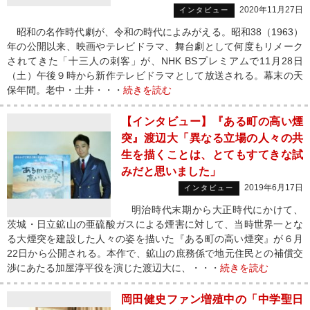
2020年11月27日
インタビュー
昭和の名作時代劇が、令和の時代によみがえる。昭和38（1963）
年の公開以来、映画やテレビドラマ、舞台劇として何度もリメーク
されてきた「十三人の刺客」が、NHK BSプレミアムで11月28日
（土）午後９時から新作テレビドラマとして放送される。幕末の天
保年間。老中・土井・・・
続きを読む
【インタビュー】『ある町の高い煙
突』渡辺大「異なる立場の人々の共
生を描くことは、とてもすてきな試
みだと思いました」
2019年6月17日
インタビュー
明治時代末期から大正時代にかけて、
茨城・日立鉱山の亜硫酸ガスによる煙害に対して、当時世界一とな
る大煙突を建設した人々の姿を描いた『ある町の高い煙突』が６月
22日から公開される。本作で、鉱山の庶務係で地元住民との補償交
渉にあたる加屋淳平役を演じた渡辺大に、・・・
続きを読む
岡田健史ファン増殖中の「中学聖日