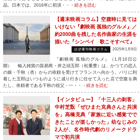
品。日本では、2016年に初演・・・
続きを読む
【週末映画コラム】空腹時に見ては
いけない『劇映画 孤独のグルメ』／
約2000曲を残した名作曲家の生涯を
描いた『シンペイ 歌こそすべて』
2025年1月9日
ほぼ週刊映画コラム
『劇映画 孤独のグルメ』（1月10日公
開） 輸入雑貨の貿易商・井之頭五郎（松重豊）は、かつての恋人
の娘・千秋（杏）からの依頼を受けてフランスへ向かう。パリに到
着した五郎はいつものように成り行きに任せて入った店で空腹を満
たし、依頼者である千秋の祖父・一・・・
続きを読む
【インタビュー】「十三人の刺客」
中村芝翫「ぜひまた克典さんと共演
を」高橋克典「家族に近い感覚でで
きたことが楽しかった」幼なじみの
2人が、名作時代劇のリメークドラ
マで初共演