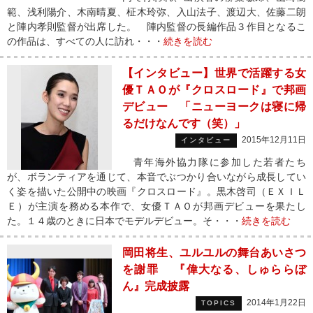
範、浅利陽介、木南晴夏、柾木玲弥、入山法子、渡辺大、佐藤二朗
と陣内孝則監督が出席した。 陣内監督の長編作品３作目となるこ
の作品は、すべての人に訪れ・・・
続きを読む
【インタビュー】世界で活躍する女
優ＴＡＯが『クロスロード』で邦画
デビュー 「ニューヨークは寝に帰
るだけなんです（笑）」
2015年12月11日
インタビュー
青年海外協力隊に参加した若者たち
が、ボランティアを通じて、本音でぶつかり合いながら成長してい
く姿を描いた公開中の映画『クロスロード』。黒木啓司（ＥＸＩＬ
Ｅ）が主演を務める本作で、女優ＴＡＯが邦画デビューを果たし
た。１４歳のときに日本でモデルデビュー。そ・・・
続きを読む
岡田将生、ユルユルの舞台あいさつ
を謝罪 『偉大なる、しゅららぼ
ん』完成披露
2014年1月22日
TOPICS