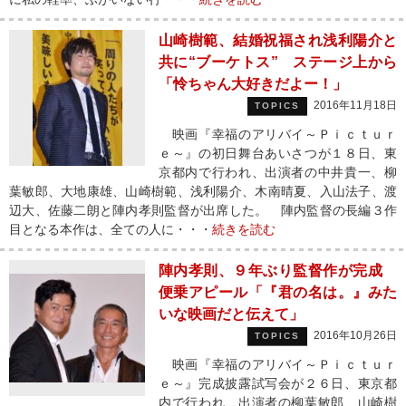
山崎樹範、結婚祝福され浅利陽介と
共に“ブーケトス” ステージ上から
「怜ちゃん大好きだよー！」
2016年11月18日
TOPICS
映画『幸福のアリバイ～Ｐｉｃｔｕｒ
ｅ～』の初日舞台あいさつが１８日、東
京都内で行われ、出演者の中井貴一、柳
葉敏郎、大地康雄、山崎樹範、浅利陽介、木南晴夏、入山法子、渡
辺大、佐藤二朗と陣内孝則監督が出席した。 陣内監督の長編３作
目となる本作は、全ての人に・・・
続きを読む
陣内孝則、９年ぶり監督作が完成
便乗アピール「『君の名は。』みた
いな映画だと伝えて」
2016年10月26日
TOPICS
映画『幸福のアリバイ～Ｐｉｃｔｕｒ
ｅ～』完成披露試写会が２６日、東京都
内で行われ、出演者の柳葉敏郎、山崎樹