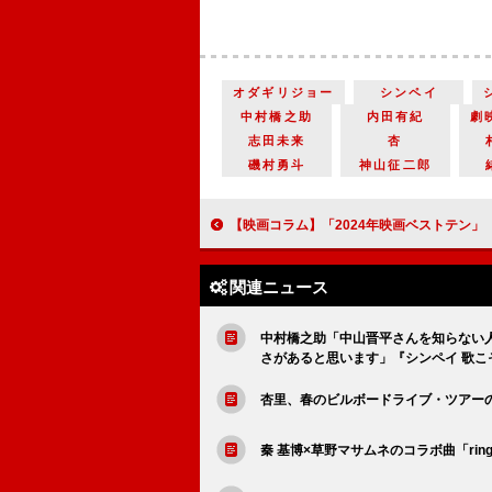
オダギリジョー
シンペイ
中村橋之助
内田有紀
劇
志田未来
杏
磯村勇斗
神山征二郎
【映画コラム】「2024年映画ベストテン」
関連ニュース
中村橋之助「中山晋平さんを知らない
さがあると思います」『シンペイ 歌こ
杏里、春のビルボードライブ・ツアー
秦 基博×草野マサムネのコラボ曲「rin