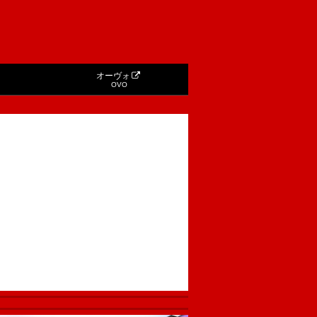
オーヴォ
OVO