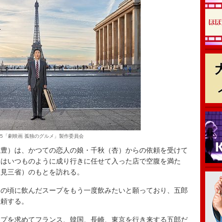
2025「劇映画 孤独のグルメ」製作委員会
豊）は、かつての恋人の娘・千秋（杏）からの依頼を受けて
郎はいつものように成り行きに任せて入った店で空腹を満た
塩見三省）のもとを訪れる。
の頃に飲んだスープをもう一度飲みたいと願っており、五郎
依頼する。
プを求めてフランス、韓国、長崎、東京を行き来する五郎だ