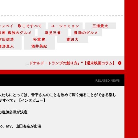
シンペイ 歌こそすべて
ユ・ジェミョン
三浦貴大
映画 孤独のグルメ
塩見三省
孤独のグルメ
村田雄浩
松重豊
渡辺大
緒形直人
酒井美紀
【週末映画コラム】“お試し移住”の結末は…『サンセット・サンライズ』／ドナルド・トランプの若き日を描く『アプレンティス ドナルド・トランプの創り方』
RELATED NEWS
人たちにとっては、晋平さんのことを改めて深く知ることができる楽し
そすべて』【インタビュー】
の追加公演が決定
go」MV、山田杏奈が出演