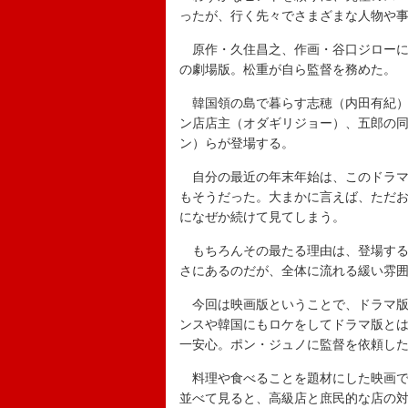
ったが、行く先々でさまざまな人物や
原作・久住昌之、作画・谷口ジローに
の劇場版。松重が自ら監督を務めた。
韓国領の島で暮らす志穂（内田有紀）
ン店店主（オダギリジョー）、五郎の
ン）らが登場する。
自分の最近の年末年始は、このドラマ
もそうだった。大まかに言えば、ただ
になぜか続けて見てしまう。
もちろんその最たる理由は、登場する
さにあるのだが、全体に流れる緩い雰囲
今回は映画版ということで、ドラマ版
ンスや韓国にもロケをしてドラマ版と
一安心。ポン・ジュノに監督を依頼し
料理や食べることを題材にした映画で
並べて見ると、高級店と庶民的な店の