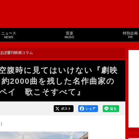
ニュース
音楽
特別企画
NEWS
MUSIC
PR
ほぼ週刊映画コラム
空腹時に見てはいけない『劇映
約2000曲を残した名作曲家の
ペイ 歌こそすべて』
ポスト
シェア
送る
開）