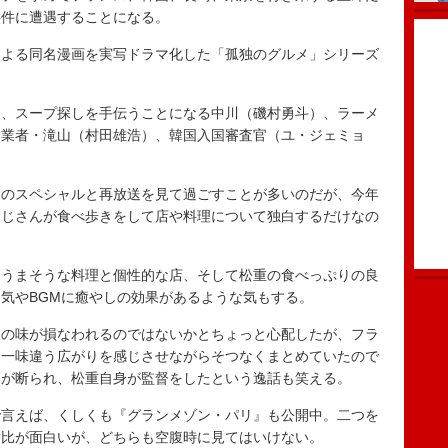
事件に遭遇することになる。
よる同名漫画を実写ドラマ化した「孤独のグルメ」シリーズ
、スープ探しを手伝うことになる中川（磯村勇斗）、ラーメ
同業者・滝山（村田雄浩）、韓国入国審査官（ユ・ジェミョ
のスペシャルと再放送を見て過ごすことが多いのだが、今年
おじさんが食べ歩きをして店や料理について独白するだけなの
うまそうな料理と個性的な店、そして松重の食べっぷりの良
気やBGMに癒やしの効果があるような気もする。
の味が損なわれるのではないかとちょっと心配したが、フラ
は一味違う広がりを感じさせながらそつなくまとめていたので
たが断られ、松重自身が監督をしたという逸話も笑える。
言えば、くしくも『グランメゾン・パリ』も公開中。二つを
対比が面白いが、どちらも空腹時に見てはいけない。