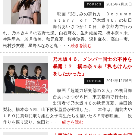
2015年7月10日
TOPICS
映画『悲しみの忘れ方 Ｄｏｃｕｍｅ
ｎｔａｒｙ ｏｆ 乃木坂４６』の初日
舞台あいさつが１０日、東京都内で行わ
れ、乃木坂４６の西野七瀬、白石麻衣、生田絵梨花、橋本奈々未、
生駒里奈、若月佑美、秋元真夏、桜井玲香、深川麻衣、高山一実、
松村沙友理、星野みなみと丸・・・
続きを読む
乃木坂４６、メンバー同士の不仲を
暴露！？ 橋本奈々未「私もけんか
をしたかった」
2014年12月6日
TOPICS
映画『超能力研究部の３人』の初日舞
台あいさつが６日、東京都内で行われ、
出演者で乃木坂４６の秋元真夏、生田絵
梨花、橋本奈々未、山下敦弘監督が登壇した。 本作は、超能力や
ＵＦＯに真剣に取り組む女子高生たちを描いたＳＦ青春映画。 役
作りを振り返り、生田と・・・
続きを読む