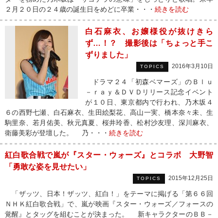
２月２０日の２４歳の誕生日をめどに卒業・・・
続きを読む
白石麻衣、お嬢様役が抜けきら
ず…！？ 撮影後は「ちょっと手こ
ずりました」
2016年3月10日
TOPICS
ドラマ２４「初森ベマーズ」のＢｌｕ
－ｒａｙ＆ＤＶＤリリース記念イベント
が１０日、東京都内で行われ、乃木坂４
６の西野七瀬、白石麻衣、生田絵梨花、高山一実、橋本奈々未、生
駒里奈、若月佑美、秋元真夏、桜井玲香、松村沙友理、深川麻衣、
衛藤美彩が登壇した。 乃・・・
続きを読む
紅白歌合戦で嵐が『スター・ウォーズ』とコラボ 大野智
「勇敢な姿を見せたい」
2015年12月25日
TOPICS
「ザッツ、日本！ザッツ、紅白！」をテーマに掲げる「第６６回
ＮＨＫ紅白歌合戦」で、嵐が映画『スター・ウォーズ／フォースの
覚醒』とタッグを組むことが決まった。 新キャラクターのＢＢ－