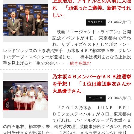
上原浩治、アイドルとの共演に大照
れ 「頑張ったご褒美。新鮮でうれ
しい」
2014年2月5日
TOPICS
映画『エージェント・ライアン』公開
記念イベントが４日、東京都内で行わ
れ、サプライズゲストとしてボストン・
レッドソックスの上原浩治投手、乃木坂４６の橋本奈々未、タレン
トのデーブ・スペクターが登場した。 橋本は初対面となる上原投
手を見上げると「生でお会い・・・
続きを読む
乃木坂４６メンバーがＡＫＢ総選挙
を予想！ 「１位は渡辺麻友さんか
大島優子さん」
2013年6月8日
ニュース
「２０１３乃木坂 ＪＵＮＥ ＢＲＩ
ＤＥフェスティバル」が８日、東京都内
で行われ、アイドルグループ乃木坂４６
の白石麻衣、橋本奈々未、松村沙友理、芸能事務所タイタン社長の
太田光代さんが出席した。 白石らは、メルセデスベンツに乗り、