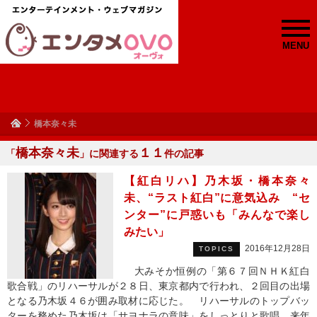
MENU
橋本奈々未
橋本奈々未
１１
「
」に関連する
件の記事
【紅白リハ】乃木坂・橋本奈々
未、“ラスト紅白”に意気込み “セ
ンター”に戸惑いも「みんなで楽し
みたい」
2016年12月28日
TOPICS
大みそか恒例の「第６７回ＮＨＫ紅白
歌合戦」のリハーサルが２８日、東京都内で行われ、２回目の出場
となる乃木坂４６が囲み取材に応じた。 リハーサルのトップバッ
ターを務めた乃木坂は「サヨナラの意味」をしっとりと歌唱。来年