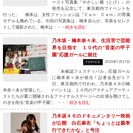
ースト写真集『やさしい棘（とげ）』の
発売を記念して、東京都内でイベントを
行った。 橋本は、女性ファッション誌『Ｃａｎ Ｃａｍ』の専属
モデルも務めている。今回の写真集は、橋本自らが、衣装をセレク
トして撮影された、橋本は・・・
続きを読む
乃木坂・橋本奈々未、生活苦で芸能
界を目指す １０代の“音楽の甲子
園”応援ガールに就任
2015年7月17日
TOPICS
「未確認フェスティバル」応援ガール
に橋本奈々未が就任！記者会見が１７
日、東京都内で行われ、乃木坂４６の橋
本奈々未が登場した。 イベントは、１０代のアマチュアアーティ
ストたちが夏に開催されるファイナルステージへの出場を懸けてし
のぎを削る“音楽の甲子園”。 ・・・
続きを読む
乃木坂４６のドキュメンタリー映画
が公開 白石麻衣「ちょっとは親孝
行できたかな」と号泣