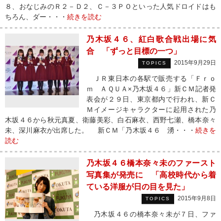
８、おなじみのＲ２－Ｄ２、Ｃ－３ＰＯといった人気ドロイドはも
ちろん、ダー・・・
続きを読む
乃木坂４６、紅白歌合戦出場に気
合 「ずっと目標の一つ」
2015年9月29日
TOPICS
ＪＲ東日本の各駅で販売する「Ｆｒｏ
ｍ ＡＱＵＡ×乃木坂４６」新ＣＭ記者発
表会が２９日、東京都内で行われ、新Ｃ
Ｍイメージキャラクターに起用された乃
木坂４６から秋元真夏、衛藤美彩、白石麻衣、西野七瀬、橋本奈々
未、深川麻衣が出席した。 新ＣＭ「乃木坂４６ 湧・・・
続きを
読む
乃木坂４６橋本奈々未のファースト
写真集が発売に 「高校時代から着
ている洋服が日の目を見た」
2015年9月8日
TOPICS
乃木坂４６の橋本奈々未が７日、ファ