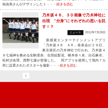
桂由美さんがデザインしたミ・・・
続きを読む
乃木坂４６、３Ｄ画像で乃木神社に
出現 “分身”にそれぞれの思いを託
す！？
2012年7月29日
ニュース
新感覚エンターテインメントアプリ
「乃木坂４６ ＡＲ」発表会が２９日、
東京港区の乃木神社で行われ、乃木坂４
６七福神を務める生駒里奈、生田絵梨花、橋本奈々未、白石麻衣、
松村沙友理、西野七瀬が登場した。 同アプリを使用して境内７カ
所に設置されたポスターを撮影・・・
続きを読む
1