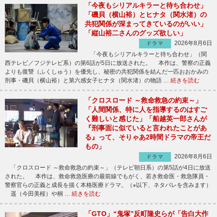
「今夜もシリアルキラーと待ち合わせ」
「磯貝（横山裕）とヒナタ（関水渚）の
共犯関係が深まってきているのがいい」
「縦山裕二さんのグッズ欲しい」
2026年8月6日
ドラマ
「今夜もシリアルキラーと待ち合わせ」（関
西テレビ／フジテレビ系）の第6話が5日に放送された。 本作は、警察の正義
よりも復讐（ふくしゅう）を優先し、秘密の共犯関係を結んだ一匹おおかみの
刑事・磯貝（横山裕）と第六感女子ヒナタ（関水渚）の物語 …
続きを読む
「クロスロード ～救命救急の約束～」
「人間関係、特に人を指導するのはすご
く難しいと感じた」「船越英一郎さんが
『刑事面に似ていると言われたことがあ
る』って、そりゃあ2時間ドラマの帝王だ
もの」
2026年8月6日
ドラマ
「クロスロード ～救命救急の約束～」（テレビ朝日系）の第5話が4日に放送
された。 本作は、救命救急医療の最前線でもがく、若き救命医・救急隊員・
警察官らの正義と成長を描く本格医療ドラマ。（※以下、ネタバレを含みます）
遥（今田美桜）や桐 …
続きを読む
「GTO」“鬼塚”反町隆史らが「告白大作