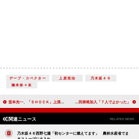
デーブ・スペクター
上原浩治
乃木坂４６
橋本奈々未
堂本光一、「ＳＨＯＣＫ」上演１１００回へ 「２７歳で結婚すると思っていた」と本音もポロリ
ジャニーズＷＥＳＴが７人で始動！ 藤井流星、神山智洋、濱田崇裕加入「７人でよかった」
関連ニュース
RELATED NEWS
乃木坂４６西野七瀬「初センターに燃えてます」 農林水産省でま
きストーブに火入れ