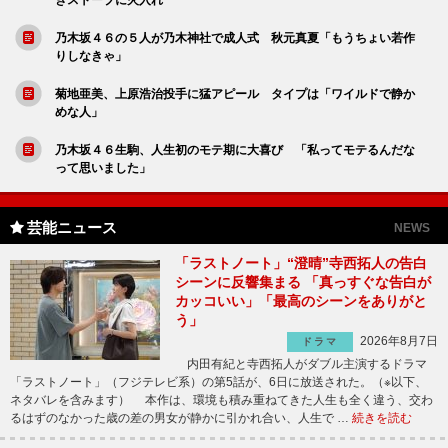
乃木坂４６の５人が乃木神社で成人式 秋元真夏「もうちょい若作
りしなきゃ」
菊地亜美、上原浩治投手に猛アピール タイプは「ワイルドで静か
めな人」
乃木坂４６生駒、人生初のモテ期に大喜び 「私ってモテるんだな
って思いました」
芸能ニュース
NEWS
「ラストノート」“澄晴”寺西拓人の告白
シーンに反響集まる 「真っすぐな告白が
カッコいい」「最高のシーンをありがと
う」
2026年8月7日
ドラマ
内田有紀と寺西拓人がダブル主演するドラマ
「ラストノート」（フジテレビ系）の第5話が、6日に放送された。（※以下、
ネタバレを含みます） 本作は、環境も積み重ねてきた人生も全く違う、交わ
るはずのなかった歳の差の男女が静かに引かれ合い、人生で …
続きを読む