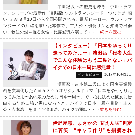
半世紀以上の歴史を誇る「ウルトラマ
ン」シリーズの最新作『劇場版 ウルトラマンジード つなぐぜ! 願
い!!』が３月10日から全国公開される。最新ヒーロー、ウルトラマ
ンジードの活躍を描いた本作で、主人公・朝倉リクと沖縄で出会
い、物語の鍵を握る女性・比嘉愛琉を演じて・・・
続きを読む
【インタビュー】「日本をゆっくり
走ってみたよ〜」濱田岳「役者人生
でこんな体験はもう二度とない」バ
イクでの日本一周に感無量！
2017年10月31日
インタビュー
漫画家・吉本浩二氏による同名実録漫
画を実写化したＡｍａｚｏｎオリジナルドラマ「日本をゆっくり走
ってみたよ〜あの娘のために日本一周〜」で、心に決めた彼女に告
白するために強い男になろうと、バイクで日本一周を目指す主人
公・吉本浩二を演じた濱田岳。バイクの運転・・・
続きを読む
伊野尾慧、まさかの“甘えん坊”判定
に苦笑 “キャラ作り”も指摘され