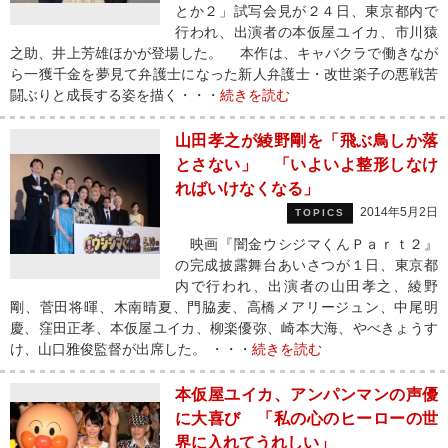
とか２」試写会見が２４日、東京都内で
行われ、出演者の本仮屋ユイカ、市川猿
之助、井上芳雄ほかが登場した。 本作は、キャバクラで働きなが
ら一獲千金を夢見て弁護士になった新人弁護士・改世楽子の悪戦苦
闘ぶりと成長する姿を描く・・・
続きを読む
山田孝之が綾野剛を「飛ぶ鳥しか落
とさない」 「いよいよ整形しなけ
ればいけなくなる」
2014年5月2日
TOPICS
映画『闇金ウシジマくんＰａｒｔ２』
の完成披露舞台あいさつが１日、東京都
内で行われ、出演者の山田孝之、綾野
剛、菅田将暉、木南晴夏、門脇麦、高橋メアリージュン、中尾明
慶、窪田正孝、本仮屋ユイカ、柳楽優弥、崎本大海、やべきょうす
け、山口雅俊監督が出席した。 ・・・
続きを読む
本仮屋ユイカ、アンパンマンの声優
に大喜び 「私の心のヒーローの世
界に入れてうれしい」