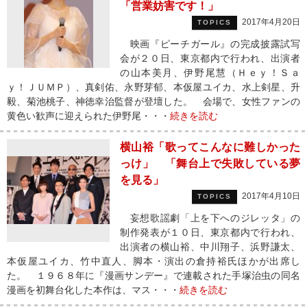
「営業妨害です！」
2017年4月20日
TOPICS
映画『ピーチガール』の完成披露試写
会が２０日、東京都内で行われ、出演者
の山本美月、伊野尾慧（Ｈｅｙ！Ｓａ
ｙ！ＪＵＭＰ）、真剣佑、永野芽郁、本仮屋ユイカ、水上剣星、升
毅、菊池桃子、神徳幸治監督が登壇した。 会場で、女性ファンの
黄色い歓声に迎えられた伊野尾・・・
続きを読む
横山裕「歌ってこんなに難しかった
っけ」 「舞台上で失敗している夢
を見る」
2017年4月10日
TOPICS
妄想歌謡劇「上を下へのジレッタ」の
制作発表が１０日、東京都内で行われ、
出演者の横山裕、中川翔子、浜野謙太、
本仮屋ユイカ、竹中直人、脚本・演出の倉持裕氏ほかが出席し
た。 １９６８年に『漫画サンデー』で連載された手塚治虫の同名
漫画を初舞台化した本作は、マス・・・
続きを読む