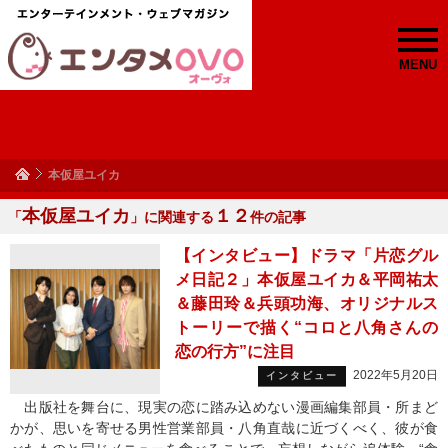
MENU
本仮屋ユイカ
本仮屋ユイカ
１２
「
」に関連する
件の記事
【インタビュー】ドラマ「片恋グル
メ日記２」本仮屋ユイカ＆平岡祐太
＆藤田玲＆兵頭功海、オリジナルス
トーリーで描く“コロと八角さんの
恋の行方”に注目
2022年5月20日
インタビュー
出版社を舞台に、現実の恋に踏み込めない漫画編集部員・所まど
かが、思いを寄せる男性営業部員・八角直哉に近づくべく、彼が食