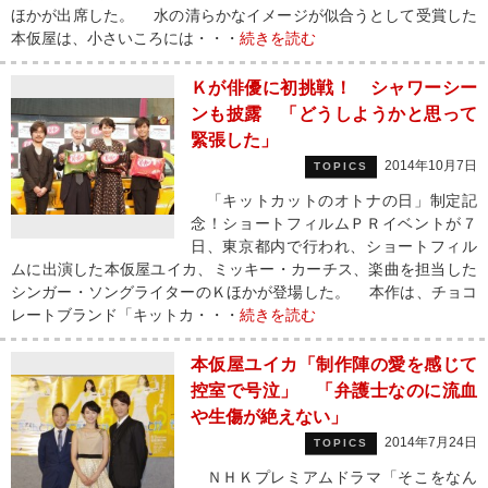
ほかが出席した。 水の清らかなイメージが似合うとして受賞した
本仮屋は、小さいころには・・・
続きを読む
Ｋが俳優に初挑戦！ シャワーシー
ンも披露 「どうしようかと思って
緊張した」
2014年10月7日
TOPICS
「キットカットのオトナの日」制定記
念！ショートフィルムＰＲイベントが７
日、東京都内で行われ、ショートフィル
ムに出演した本仮屋ユイカ、ミッキー・カーチス、楽曲を担当した
シンガー・ソングライターのＫほかが登場した。 本作は、チョコ
レートブランド「キットカ・・・
続きを読む
本仮屋ユイカ「制作陣の愛を感じて
控室で号泣」 「弁護士なのに流血
や生傷が絶えない」
2014年7月24日
TOPICS
ＮＨＫプレミアムドラマ「そこをなん