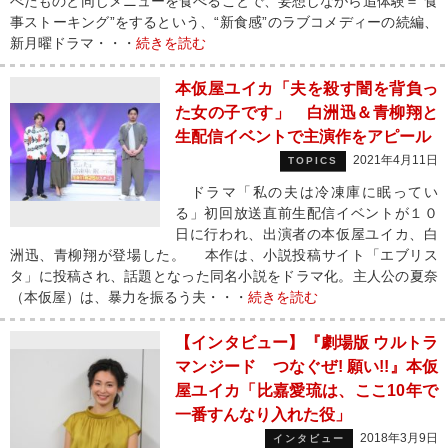
べたものと同じメニューを食べることで、妄想しながら追体験＝“食
事ストーキング”をするという、“新食感”のラブコメディーの続編、
新月曜ドラマ・・・
続きを読む
本仮屋ユイカ「夫を殺す闇を背負っ
た女の子です」 白洲迅＆青柳翔と
生配信イベントで主演作をアピール
2021年4月11日
TOPICS
ドラマ「私の夫は冷凍庫に眠ってい
る」初回放送直前生配信イベントが１０
日に行われ、出演者の本仮屋ユイカ、白
洲迅、青柳翔が登場した。 本作は、小説投稿サイト「エブリス
タ」に投稿され、話題となった同名小説をドラマ化。主人公の夏奈
（本仮屋）は、暴力を振るう夫・・・
続きを読む
【インタビュー】『劇場版 ウルトラ
マンジード つなぐぜ! 願い!!』本仮
屋ユイカ「比嘉愛琉は、ここ10年で
一番すんなり入れた役」
2018年3月9日
インタビュー