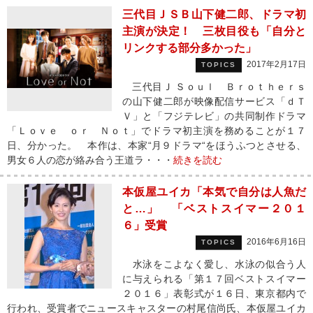
三代目ＪＳＢ山下健二郎、ドラマ初
主演が決定！ 三枚目役も「自分と
リンクする部分多かった」
2017年2月17日
TOPICS
三代目Ｊ Ｓｏｕｌ Ｂｒｏｔｈｅｒｓ
の山下健二郎が映像配信サービス「ｄＴ
Ｖ」と「フジテレビ」の共同制作ドラマ
「Ｌｏｖｅ ｏｒ Ｎｏｔ」でドラマ初主演を務めることが１７
日、分かった。 本作は、本家“月９ドラマ“をほうふつとさせる、
男女６人の恋が絡み合う王道ラ・・・
続きを読む
本仮屋ユイカ「本気で自分は人魚だ
と…」 「ベストスイマー２０１
６」受賞
2016年6月16日
TOPICS
水泳をこよなく愛し、水泳の似合う人
に与えられる「第１７回ベストスイマー
２０１６」表彰式が１６日、東京都内で
行われ、受賞者でニュースキャスターの村尾信尚氏、本仮屋ユイカ