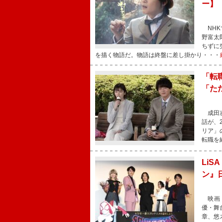
ー】
NHK
野富太
ちずに
を描く物語だ。物語は終盤に差し掛かり・・・
「転
「た
成田凌
話が、
リア」
転職を
Li
ン』
映画『
優・舞
章、悠