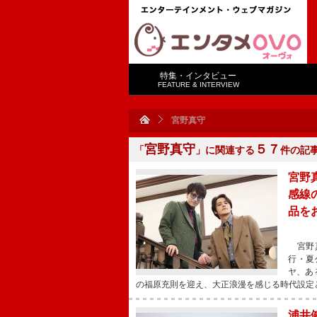
特集・インタビュー
FEATURE & INTERVIEW
宮野真守
宮野真守
５７
「
」に関連する
件の記
宮野
感線
品を
宮野真
行・夏
ヤ、あ
の福原充則を迎え、大正浪漫を感じる時代設定
浦井