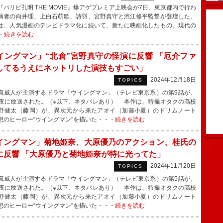
パリピ孔明 THE MOVIE』爆アゲプレミア上映会が7日、東京都内で行わ
演者の向井理、上白石萌歌、詩羽、宮野真守と渋江修平監督が登壇した。
、人気漫画のテレビドラマ化に続いて、新たに映画化したもの。現代の
・
続きを読む
イングマン」“北倉”宮野真守の怪演に反響 「厄介ファ
してるうえにネットリした演技もすごい」
2024年12月18日
TOPICS
威人が主演するドラマ「ウイングマン」（テレビ東京系）の第9話が、
深夜に放送された。（※以下、ネタバレあり） 本作は、特撮オタクの高校
野健太（藤岡）が、異次元から来たアオイ（加藤小夏）のドリムノート
想のヒーロー“ウイングマン”を描いた・・・
続きを読む
イングマン」菊地姫奈、大原優乃のアクション、桂氏の
に反響 「大原優乃と菊地姫奈が特に光ってた」
2024年11月20日
TOPICS
威人が主演するドラマ「ウイングマン」（テレビ東京系）の第5話が、
深夜に放送された。（※以下、ネタバレあり） 本作は、特撮オタクの高校
野健太（藤岡）が、異次元から来たアオイ（加藤小夏）のドリムノート
想のヒーロー“ウイングマン”を描いた・・・
続きを読む