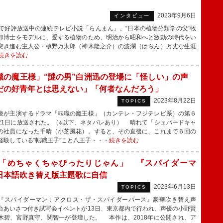
2023年9月6日
インタビュー
で好評放送中の連続テレビ小説「らんまん」。“日本の植物分類学の父”牧
郎博士をモデルに、愛する植物のため、明治から昭和へと激動の時代をい
突き進む主人公・槙野万太郎（神木隆之介）の波瀾（はらん）万丈な生涯
続きを読む
職の魔王様」“謎の男”白洲迅の登場に「怪しい」の声
だの好青年とは思えない」「何者なんだろう」
2023年8月22日
TOPICS
が主演するドラマ「転職の魔王様」（カンテレ・フジテレビ系）の第６
21日に放送された。（※以下、ネタバレあり） 晴れて「シェパードキャ
の社員になった千晴（小芝風花）。すると、その直後に、これまで６回の
経験している“転職王子”こと八王子・・・
続きを読む
SA「めちゃくちゃぴったりじゃん」 『スパイダーマ
日本語吹き替え版主題歌に自信
2023年6月13日
TOPICS
スパイダーマン：アクロス・ザ・スパイダーバース』豪華吹き替え声
台あいさつ付き試写会イベントが13日、東京都内で行われ、声優の小野賢
木碧、宮野真守、関智一が登壇した。 本作は、2018年に公開され、ア