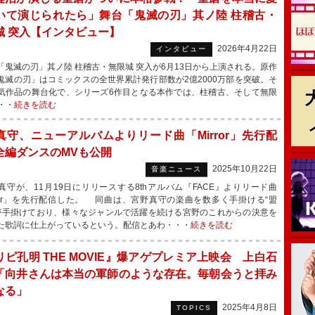
いて演じられたら」舞台「鬼滅の刃」其ノ陸 柱稽古・
城 突入【インタビュー】
2026年4月22日
インタビュー
鬼滅の刃」其ノ陸 柱稽古・無限城 突入が6月13日から上演される。原作
鬼滅の刃」はコミックスの全世界累計発行部数が2億2000万部を突破。そ
気作品の舞台化で、シリーズ6作目となる本作では、柱稽古、そして無限
・・
続きを読む
真守、ニューアルバムよりリード曲「Mirror」先行配
全編ダンスのMVも公開
2025年10月22日
音楽ニュース
守が、11月19日にリリースする8thアルバム『FACE』よりリード曲
rror」を先行配信した。 同曲は、宮野真守の楽曲を数多く手掛ける“盟
tyが手掛けており、様々なジャンルで活躍を続ける宮野のこれからの決意を
た歌詞に仕上がっているという。配信とあわ・・・
続きを読む
リピ孔明 THE MOVIE』爆アゲプレミア上映会 上白石
「向井さんは本当の軍師のような存在。毎朝会うと拝み
なる」
2025年4月8日
TOPICS