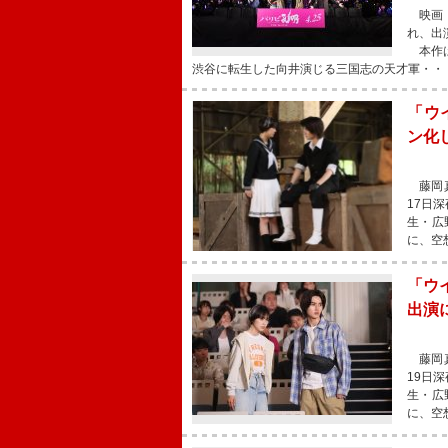
映画『
れ、出
本作は
渋谷に転生した向井演じる三国志の天才軍・・
「ウ
ン化
藤岡真
17日
生・広
に、空
「ウ
出演
藤岡真
19日
生・広
に、空