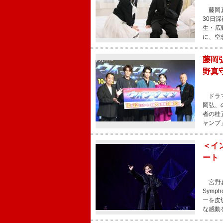
藤岡真
30日
生・広
に、空
藤岡
野真
ドラマ
岡弘、
者の桂
ャンプ
＜イ
ート
宮野真守
Symp
ーを皮
な感動