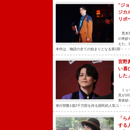
“ジ
ジカ
リポ
荒木飛
の奇妙
えた。
本作は、物語の全ての始まりとなる第1部・・
宮野
い喜
した
ミュー
見が1
美依紗
発行部数1億2千万部を誇る国民的人気コ・・・
「ら
する