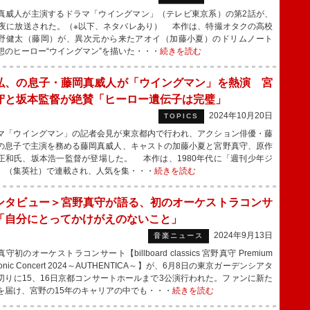
威人が主演するドラマ「ウイングマン」（テレビ東京系）の第2話が、
深夜に放送された。（※以下、ネタバレあり） 本作は、特撮オタクの高校
野健太（藤岡）が、異次元から来たアオイ（加藤小夏）のドリムノート
想のヒーロー“ウイングマン”を描いた・・・
続きを読む
弘、の息子・藤岡真威人が「ウイングマン」を熱演 宮
守と坂本監督が絶賛「ヒーロー遺伝子は完璧」
2024年10月20日
TOPICS
「ウイングマン」の記者会見が東京都内で行われ、アクション俳優・藤
の息子で主演を務める藤岡真威人、キャストの加藤小夏と宮野真守、原作
正和氏、坂本浩一監督が登場した。 本作は、1980年代に「週刊少年ジ
」（集英社）で連載され、人気を集・・・
続きを読む
ンタビュー＞宮野真守が語る、初のオーケストラコンサ
「自分にとってかけがえのないこと」
2024年9月13日
音楽ニュース
初のオーケストラコンサート【billboard classics 宮野真守 Premium
honic Concert 2024～AUTHENTICA～】が、6月8日の東京ガーデンシアタ
切りに15、16日京都コンサートホールまで3公演行われた。ファンに新た
を届け、宮野の15年のキャリアの中でも・・・
続きを読む