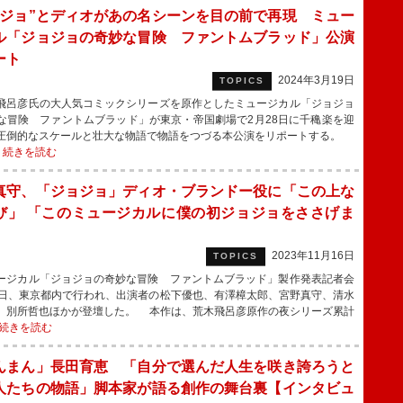
ョジョ”とディオがあの名シーンを目の前で再現 ミュー
ル「ジョジョの奇妙な冒険 ファントムブラッド」公演
ート
2024年3月19日
TOPICS
呂彦氏の大人気コミックシリーズを原作としたミュージカル「ジョジョ
な冒険 ファントムブラッド」が東京・帝国劇場で2月28日に千穐楽を迎
圧倒的なスケールと壮大な物語で物語をつづる本公演をリポートする。
・
続きを読む
真守、「ジョジョ」ディオ・ブランドー役に「この上な
び」 「このミュージカルに僕の初ジョジョをささげま
」
2023年11月16日
TOPICS
ジカル「ジョジョの奇妙な冒険 ファントムブラッド」製作発表記者会
6日、東京都内で行われ、出演者の松下優也、有澤樟太郎、宮野真守、清水
、別所哲也ほかが登壇した。 本作は、荒木飛呂彦原作の夜シリーズ累計
続きを読む
んまん」長田育恵 「自分で選んだ人生を咲き誇ろうと
人たちの物語」脚本家が語る創作の舞台裏【インタビュ