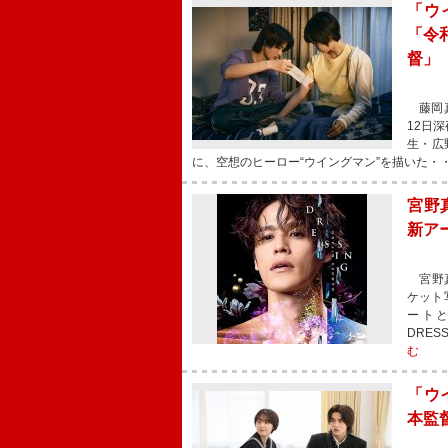
「ウ
「令
督
藤岡真
12日
生・広
に、空想のヒーロー“ウイングマン”を描いた・
宮野
新ア
宮野真
ケット
ートとな
DRE
む
「ウ
本監