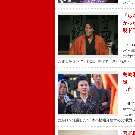
カデミ
「ら
かっ
朝ド
ＮＨＫ
た“日
の時代
万丈な生涯を描く物語。本作で、造り酒屋・・
島崎
役 
した
NHK
場する
への出
にかけて活躍した“日本の植物分類学の父”牧野
宮野