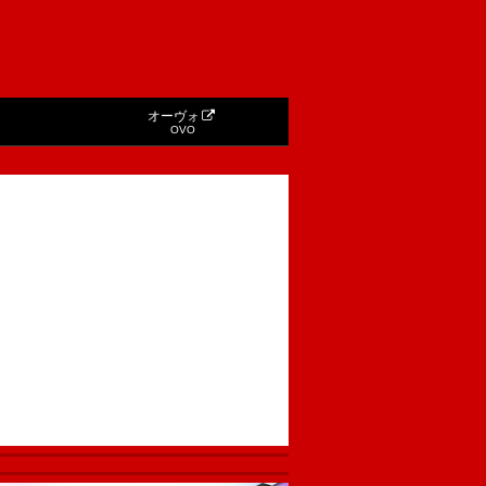
オーヴォ
OVO