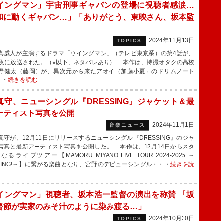
イングマン」宇宙刑事ギャバンの登場に視聴者感涙…
和に動くギャバン…」「ありがとう、東映さん、坂本監
」
2024年11月13日
TOPICS
威人が主演するドラマ「ウイングマン」（テレビ東京系）の第4話が、
深夜に放送された。（※以下、ネタバレあり） 本作は、特撮オタクの高校
野健太（藤岡）が、異次元から来たアオイ（加藤小夏）のドリムノート
・・
続きを読む
真守、ニューシングル『DRESSING』ジャケット＆最
ーティスト写真を公開
2024年11月1日
音楽ニュース
守が、12月11日にリリースするニューシングル『DRESSING』のジャ
写真と最新アーティスト写真を公開した。 本作は、12月14日からスタ
るライブツアー【MAMORU MIYANO LIVE TOUR 2024-2025 ～
SSING!～】に繋がる楽曲となり、宮野のデビューシングル・・・
続きを読
イングマン」視聴者、坂本浩一監督の演出を称賛 「坂
督節が実家のみそ汁のように染み渡る…」
2024年10月30日
TOPICS