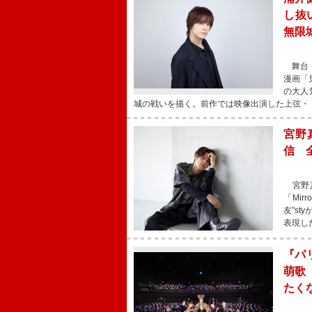
し抜
無限
舞台「
漫画「
の大人
城の戦いを描く。前作では映像出演した上弦・
宮野
信 
宮野真
「Mi
友”s
表現し
『パ
萌歌
たく