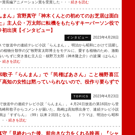
ー賞長編アニメーション賞を受賞した・・・
続きを読む
んまん」宮野真守「神木くんとの初めてのお芝居は面白
た」主人公・万太郎に転機をもたらすキーパーソン役で
ラ初出演【インタビュー】
2023年4月28日
インタビュー
で放送中の連続テレビ小説「らんまん」。明治から昭和にかけて活躍し
本の植物分類学の父”牧野富太郎博士をモデルに、愛する植物のため、激動
をいちずに突き進む主人公・槙野万太郎（神木隆之介）の波瀾（はらん）
・
続きを読む
和歌子「らんまん」で「民権ばあさん」こと楠野喜江
「高知の女性は黙っていられないので、役作り要らずで
」
2023年4月23日
TOPICS
で放送中の連続テレビ小説「らんまん」。４月24日放送の第16回から登
島崎和歌子からコメントが届いた。島崎は高知県出身で、連続テレビ小説
演は「すずらん」（99）以来２回目となる。 ドラマは、明治から昭和
・・・
続きを読む
真守「見終わった後、前向きな力をくれる映画」『シャ