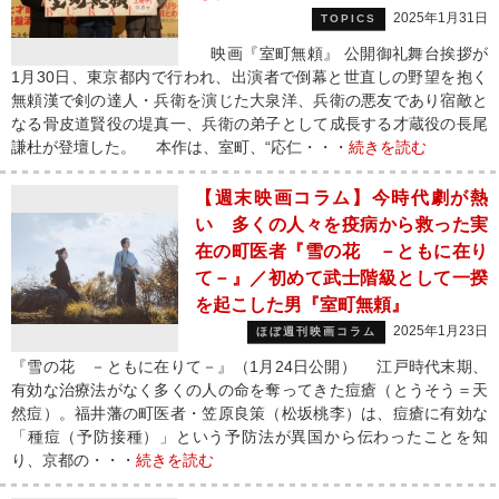
2025年1月31日
TOPICS
映画『室町無頼』 公開御礼舞台挨拶が
1月30日、東京都内で行われ、出演者で倒幕と世直しの野望を抱く
無頼漢で剣の達人・兵衛を演じた大泉洋、兵衛の悪友であり宿敵と
なる骨皮道賢役の堤真一、兵衛の弟子として成長する才蔵役の長尾
謙杜が登壇した。 本作は、室町、“応仁・・・
続きを読む
【週末映画コラム】今時代劇が熱
い 多くの人々を疫病から救った実
在の町医者『雪の花 －ともに在り
て－』／初めて武士階級として一揆
を起こした男『室町無頼』
2025年1月23日
ほぼ週刊映画コラム
『雪の花 －ともに在りて－』（1月24日公開） 江戸時代末期、
有効な治療法がなく多くの人の命を奪ってきた痘瘡（とうそう＝天
然痘）。福井藩の町医者・笠原良策（松坂桃李）は、痘瘡に有効な
「種痘（予防接種）」という予防法が異国から伝わったことを知
り、京都の・・・
続きを読む