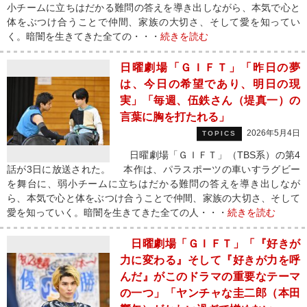
小チームに立ちはだかる難問の答えを導き出しながら、本気で心と
体をぶつけ合うことで仲間、家族の大切さ、そして愛を知ってい
く。暗闇を生きてきた全ての・・・
続きを読む
日曜劇場「ＧＩＦＴ」「昨日の夢
は、今日の希望であり、明日の現
実」「毎週、伍鉄さん（堤真一）の
言葉に胸を打たれる」
2026年5月4日
TOPICS
日曜劇場「ＧＩＦＴ」（TBS系）の第4
話が3日に放送された。 本作は、パラスポーツの車いすラグビー
を舞台に、弱小チームに立ちはだかる難問の答えを導き出しなが
ら、本気で心と体をぶつけ合うことで仲間、家族の大切さ、そして
愛を知っていく。暗闇を生きてきた全ての人・・・
続きを読む
日曜劇場「ＧＩＦＴ」「『好きが
力に変わる』そして『好きが力を呼
んだ』がこのドラマの重要なテーマ
の一つ」「ヤンチャな圭二郎（本田