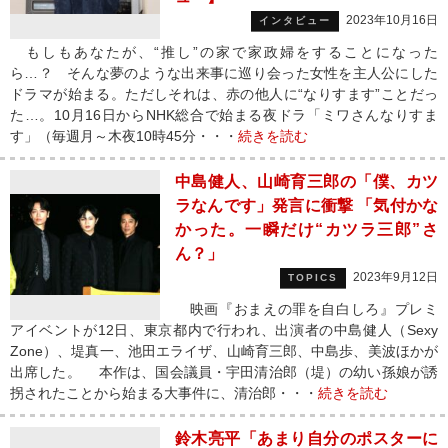
2023年10月16日
インタビュー
もしもあなたが、“推し”の家で家政婦をすることになった
ら…？ そんな夢のような出来事に巡り会った女性を主人公にした
ドラマが始まる。ただしそれは、赤の他人に“なりすます”ことだっ
た…。10月16日からNHK総合で始まる夜ドラ「ミワさんなりすま
す」（毎週月～木夜10時45分・・・
続きを読む
中島健人、山崎育三郎の「僕、カツ
ラなんです」発言に衝撃 「気付かな
かった。一瞬だけ“カツラ三郎”さ
ん？」
2023年9月12日
TOPICS
映画『おまえの罪を自白しろ』プレミ
アイベントが12日、東京都内で行われ、出演者の中島健人（Sexy
Zone）、堤真一、池田エライザ、山崎育三郎、中島歩、美波ほかが
出席した。 本作は、国会議員・宇田清治郎（堤）の幼い孫娘が誘
拐されたことから始まる大事件に、清治郎・・・
続きを読む
鈴木亮平「あまり自分のポスターに