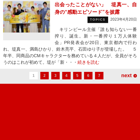
出会ったことがない」 堤真一、自
身の“感動エピソード”を披露
2023年4月20日
TOPICS
キリンビール主催「誰も知らない一番
搾り、誕生。新・一番搾り１万人体験
会」PR発表会が20日、東京都内で行わ
れ、堤真一、満島ひかり、鈴木亮平、石田ゆり子が登場した。 ５
年半、同商品のCMキャラクターを務めている４人だが、全員がそろ
うのはこれが初めて。堤が「新・・・
続きを読む
next
1
2
3
4
5
6
7