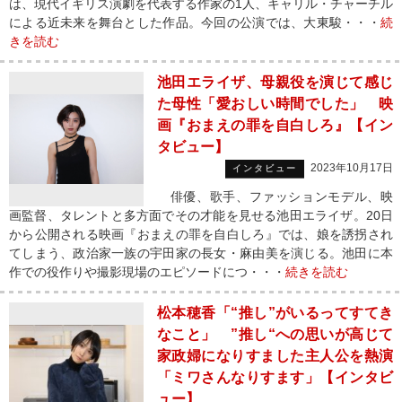
は、現代イギリス演劇を代表する作家の1人、キャリル・チャーチル
による近未来を舞台とした作品。今回の公演では、大東駿・・・
続
きを読む
池田エライザ、母親役を演じて感じ
た母性「愛おしい時間でした」 映
画『おまえの罪を自白しろ』【イン
タビュー】
2023年10月17日
インタビュー
俳優、歌手、ファッションモデル、映
画監督、タレントと多方面でその才能を見せる池田エライザ。20日
から公開される映画『おまえの罪を自白しろ』では、娘を誘拐され
てしまう、政治家一族の宇田家の長女・麻由美を演じる。池田に本
作での役作りや撮影現場のエピソードにつ・・・
続きを読む
松本穂香「“推し”がいるってすてき
なこと」 ”推し“への思いが高じて
家政婦になりすました主人公を熱演
「ミワさんなりすます」【インタビ
ュー】