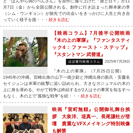
と『ほんやら洞のべんさん』を原作に撮り上げた『旅と日々』が11
月7日（金）から全国公開される。創作に行き詰まった脚本家の李
（シム・ウンギョン）が旅先での出会いをきっかけに人生と向き合
っていく様子を描・・・
続きを読む
【映画コラム】7月後半公開映画
『木の上の軍隊』『ファンタスティ
ック4：ファースト・ステップ』
『スタントマン 武替道』
2025年7月28日
ほぼ週刊映画コラム
『木の上の軍隊』（7月25日公開）
1945年の沖縄。宮崎出身の山下一雄少尉と沖縄出身の新兵・安慶名
セイジュンは米軍の銃撃に追い詰められ、大きなガジュマルの木の
上に身を潜める。やがて戦争は終結するが2人はその事実を知るすべ
もなく、木の上で“孤独な戦争”を続・・・
続きを読む
映画『室町無頼』公開御礼舞台挨
拶 大泉洋、堤真一、長尾謙杜が登
壇 貴重なVFXメイキング特別映像
も解禁