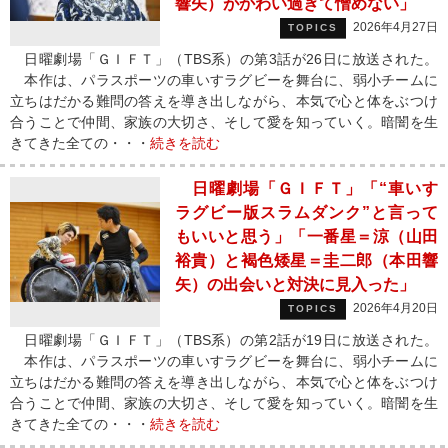
響矢）がかわい過ぎて憎めない」
2026年4月27日
TOPICS
日曜劇場「ＧＩＦＴ」（TBS系）の第3話が26日に放送された。
本作は、パラスポーツの車いすラグビーを舞台に、弱小チームに
立ちはだかる難問の答えを導き出しながら、本気で心と体をぶつけ
合うことで仲間、家族の大切さ、そして愛を知っていく。暗闇を生
きてきた全ての・・・
続きを読む
日曜劇場「ＧＩＦＴ」「“車いす
ラグビー版スラムダンク”と言って
もいいと思う」「一番星＝涼（山田
裕貴）と褐色矮星＝圭二郎（本田響
矢）の出会いと対決に見入った」
2026年4月20日
TOPICS
日曜劇場「ＧＩＦＴ」（TBS系）の第2話が19日に放送された。
本作は、パラスポーツの車いすラグビーを舞台に、弱小チームに
立ちはだかる難問の答えを導き出しながら、本気で心と体をぶつけ
合うことで仲間、家族の大切さ、そして愛を知っていく。暗闇を生
きてきた全ての・・・
続きを読む