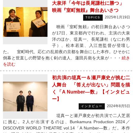
大泉洋「今年は長尾謙杜に勝つ」
映画『室町無頼』舞台あいさつ
2025年1月19日
TOPICS
映画『室町無頼』の初日舞台あいさつ
が17日、東京都内で行われ、主演の大泉
洋のほか、堤真一、長尾謙杜（なにわ男
子）、松本若菜、入江悠監督が登壇し
た。 室町時代、応仁の乱前夜の京都を舞台にした本作。ひそかに
倒幕と世直しの野望を抱く剣の達人、蓮田兵衛を大泉が・・・
続き
を読む
初共演の堤真一＆瀬戸康史が挑む二
人舞台 「答えが出ない」問題を描
く「A Number―数」【インタビュ
ー】
2024年8月5日
インタビュー
堤真一と瀬戸康史が初共演で二人芝居
に挑む。2人が出演するのは、Bunkamura Production 2024／
DISCOVER WORLD THEATRE vol.14「A Number―数」だ。本作