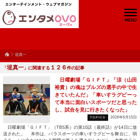
MENU
堤真一
堤真一
１２６
「
」に関連する
件の記事
日曜劇場「ＧＩＦＴ」「涼（山田
裕貴）の魂はブルズの選手の中で生
きていたんだ」「車いすラグビーっ
て本当に面白いスポーツだと思った
し、試合を見に行きたくなった」
2026年6月15日
TOPICS
日曜劇場「ＧＩＦＴ」（TBS系）の第10話（最終話）が14日に放
送された。 本作は、パラスポーツの車いすラグビーを舞台に、弱