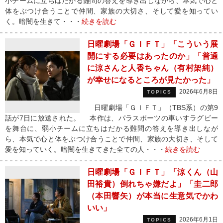
小チームに立ちはだかる難問の答えを導き出しながら、本気で心と
体をぶつけ合うことで仲間、家族の大切さ、そして愛を知ってい
く。暗闇を生きて・・・
続きを読む
日曜劇場「ＧＩＦＴ」「こういう展
開にする必要はあったのか」「普通
に涼さんと人香ちゃん（有村架純）
が幸せになるところが見たかった」
2026年6月8日
TOPICS
日曜劇場「ＧＩＦＴ」（TBS系）の第9
話が7日に放送された。 本作は、パラスポーツの車いすラグビー
を舞台に、弱小チームに立ちはだかる難問の答えを導き出しなが
ら、本気で心と体をぶつけ合うことで仲間、家族の大切さ、そして
愛を知っていく。暗闇を生きてきた全ての人・・・
続きを読む
日曜劇場「ＧＩＦＴ」「涼くん（山
田裕貴）倒れちゃ嫌だよ」「圭二郎
（本田響矢）が本当に生意気でかわ
いい」
2026年6月1日
TOPICS