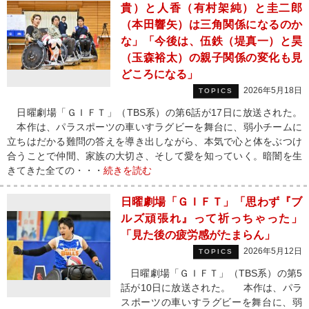
貴）と人香（有村架純）と圭二郎
（本田響矢）は三角関係になるのか
な」「今後は、伍鉄（堤真一）と昊
（玉森裕太）の親子関係の変化も見
どころになる」
2026年5月18日
TOPICS
日曜劇場「ＧＩＦＴ」（TBS系）の第6話が17日に放送された。
本作は、パラスポーツの車いすラグビーを舞台に、弱小チームに
立ちはだかる難問の答えを導き出しながら、本気で心と体をぶつけ
合うことで仲間、家族の大切さ、そして愛を知っていく。暗闇を生
きてきた全ての・・・
続きを読む
日曜劇場「ＧＩＦＴ」「思わず『ブ
ルズ頑張れ』って祈っちゃった」
「見た後の疲労感がたまらん」
2026年5月12日
TOPICS
日曜劇場「ＧＩＦＴ」（TBS系）の第5
話が10日に放送された。 本作は、パラ
スポーツの車いすラグビーを舞台に、弱