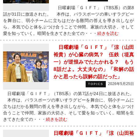
日曜劇場「ＧＩＦＴ」（TBS系）の第8
話が31日に放送された。 本作は、パラスポーツの車いすラグビー
を舞台に、弱小チームに立ちはだかる難問の答えを導き出しなが
ら、本気で心と体をぶつけ合うことで仲間、家族の大切さ、そして
愛を知っていく。暗闇を生きてきた全ての・・・
続きを読む
日曜劇場「ＧＩＦＴ」「涼（山田
裕貴）が心臓の病気？ 伍鉄（堤真
一）が逆恨みでたたかれる？ もう
8話だよ。大丈夫なの」「和解の話
かと思ったら誤解の話だった」
2026年5月25日
TOPICS
日曜劇場「ＧＩＦＴ」（TBS系）の第7話が24日に放送された。
本作は、パラスポーツの車いすラグビーを舞台に、弱小チームに
立ちはだかる難問の答えを導き出しながら、本気で心と体をぶつけ
合うことで仲間、家族の大切さ、そして愛を知っていく。暗闇を生
きてきた全ての・・・
続きを読む
日曜劇場「ＧＩＦＴ」「涼（山田裕