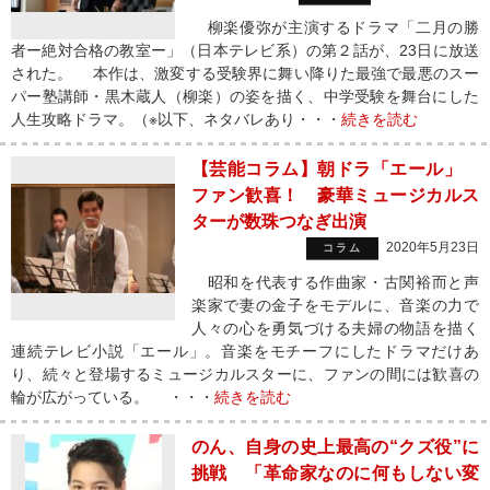
柳楽優弥が主演するドラマ「二月の勝
者ー絶対合格の教室ー」（日本テレビ系）の第２話が、23日に放送
された。 本作は、激変する受験界に舞い降りた最強で最悪のスー
パー塾講師・黒木蔵人（柳楽）の姿を描く、中学受験を舞台にした
人生攻略ドラマ。（※以下、ネタバレあり・・・
続きを読む
【芸能コラム】朝ドラ「エール」
ファン歓喜！ 豪華ミュージカルス
ターが数珠つなぎ出演
2020年5月23日
コラム
昭和を代表する作曲家・古関裕而と声
楽家で妻の金子をモデルに、音楽の力で
人々の心を勇気づける夫婦の物語を描く
連続テレビ小説「エール」。音楽をモチーフにしたドラマだけあ
り、続々と登場するミュージカルスターに、ファンの間には歓喜の
輪が広がっている。 ・・・
続きを読む
のん、自身の史上最高の“クズ役”に
挑戦 「革命家なのに何もしない変