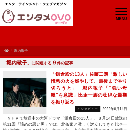
MENU
堀内敬子
堀内敬子
９
「
」に関連する
件の記事
「鎌倉殿の13人」佐藤二朗「激しい
憎悪の火を燃やして、最後までやり
切ろうと」 堀内敬子「“強い母
親”を意識」比企一族の壮絶な最期
を振り返る
2022年8月14日
インタビュー
ＮＨＫで放送中の大河ドラマ「鎌倉殿の13人」。８月14日放送の
第31回「諦めの悪い男」では、北条家と激しく対立してきた比企一