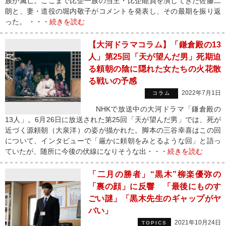
族が滅亡。ここまで比企一族の当主・比企能員を演じてきた佐藤二
朗と、妻・道役の堀内敬子がコメントを発表し、その最期を振り返
った。 ・・・
続きを読む
【大河ドラマコラム】「鎌倉殿の13
人」第25回「天が望んだ男」死期迫
る頼朝の陰に隠れた女たちの火花散
る戦いの予感
2022年7月1日
コラム
NHKで放送中の大河ドラマ「鎌倉殿の
13人」。6月26日に放送された第25回「天が望んだ男」では、死が
近づく源頼朝（大泉洋）の姿が描かれた。脚本の三谷幸喜はこの回
について、インタビューで「厳かに頼朝をみとるような回」と語っ
ていたが、随所に今後の伏線になりそうな出・・・
続きを読む
「二月の勝者」“黒木”柳楽優弥の
「裏の顔」に反響 「最後にものす
ごい謎」「黒木先生のギャップがヤ
バい」
2021年10月24日
TOPICS