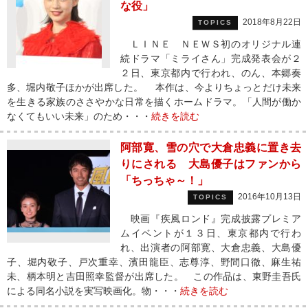
な役」
2018年8月22日
TOPICS
ＬＩＮＥ ＮＥＷＳ初のオリジナル連
続ドラマ「ミライさん」完成発表会が２
２日、東京都内で行われ、のん、本郷奏
多、堀内敬子ほかが出席した。 本作は、今よりちょっとだけ未来
を生きる家族のささやかな日常を描くホームドラマ。「人間が働か
なくてもいい未来」のため・・・
続きを読む
阿部寛、雪の穴で大倉忠義に置き去
りにされる 大島優子はファンから
「ちっちゃ～！」
2016年10月13日
TOPICS
映画『疾風ロンド』完成披露プレミア
ムイベントが１３日、東京都内で行わ
れ、出演者の阿部寛、大倉忠義、大島優
子、堀内敬子、戸次重幸、濱田龍臣、志尊淳、野間口徹、麻生祐
未、柄本明と吉田照幸監督が出席した。 この作品は、東野圭吾氏
による同名小説を実写映画化。物・・・
続きを読む