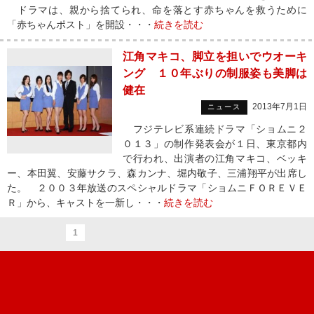
ドラマは、親から捨てられ、命を落とす赤ちゃんを救うために
「赤ちゃんポスト」を開設・・・
続きを読む
江角マキコ、脚立を担いでウオーキ
ング １０年ぶりの制服姿も美脚は
健在
2013年7月1日
ニュース
フジテレビ系連続ドラマ「ショムニ２
０１３」の制作発表会が１日、東京都内
で行われ、出演者の江角マキコ、ベッキ
ー、本田翼、安藤サクラ、森カンナ、堀内敬子、三浦翔平が出席し
た。 ２００３年放送のスペシャルドラマ「ショムニＦＯＲＥＶＥ
Ｒ」から、キャストを一新し・・・
続きを読む
1