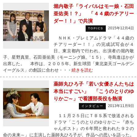
堀内敬子「ライバルはモー娘・石田
亜佑美！？」 「４４歳のチアリー
ダー！！」で共演
2015年12月4日
TOPICS
ＮＨＫ・プレミアムドラマ「４４歳の
チアリーダー！！」の完成試写会が４
日、東京都内で行われ、出演者の堀内敬
子、星野真里、石田亜佑美（モーニング娘。'１５）、寺島進ほかが
出席した。 本作は、２００５年、新生球団「東北楽天ゴールデン
イーグルス」の創設に合わせ・・・
続きを読む
薬師丸ひろ子「若い女優さんたちは
本当にすごい」 「こうのとりのゆ
りかご～」で看護部長役を熱演
2013年11月9日
インタビュー
１１月２５日にＴＢＳ系で放送される
ドラマ「こうのとりのゆりかご～『赤ち
ゃんポスト』の６年間と救われた９２の
命の未来～」に主演した薬師丸ひろ子が、作品への思いを語った。