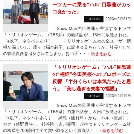
ーツカーに乗る“ハル”目黒蓮がカッ
コ良かった」
2023年9月21日
TOPICS
Snow Manの目黒蓮が主演するドラマ
「トリリオンゲーム」（TBS系）の最終話が、15日に放送された。
（※以下、ネタバレあり） トリリオンゲーム社の全ユーザー情
報が漏えいし、凜々（福本莉子）は記者会見を行うが、社長として
の管理責任を追及されてしまう。打つ手・・・
続きを読む
「トリリオンゲーム」“ハル”目黒蓮
の“桐姫”今田美桜へのプロポーズに
反響 「半分くらいは本気だったと思
う」「美し過ぎる夫妻で福眼」
2023年9月10日
TOPICS
Snow Manの目黒蓮が主演するドラマ
「トリリオンゲーム」（TBS系）の第９話が、８日に放送された。
（※以下、ネタバレあり） 黒龍（國村隼）から、ハル（目黒）、
ガク（佐野勇斗）、祁答院（吉川晃司）が持つトリリオンゲーム社
の株式を700億円で全て買い取るという買収話・・・
続きを読む