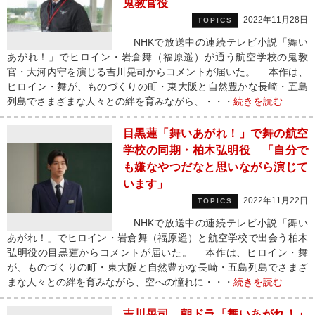
鬼教官役
2022年11月28日
TOPICS
NHKで放送中の連続テレビ小説「舞い
あがれ！」でヒロイン・岩倉舞（福原遥）が通う航空学校の鬼教
官・大河内守を演じる吉川晃司からコメントが届いた。 本作は、
ヒロイン・舞が、ものづくりの町・東大阪と自然豊かな長崎・五島
列島でさまざまな人々との絆を育みながら、・・・
続きを読む
目黒蓮「舞いあがれ！」で舞の航空
学校の同期・柏木弘明役 「自分で
も嫌なやつだなと思いながら演じて
います」
2022年11月22日
TOPICS
NHKで放送中の連続テレビ小説「舞い
あがれ！」でヒロイン・岩倉舞（福原遥）と航空学校で出会う柏木
弘明役の目黒蓮からコメントが届いた。 本作は、ヒロイン・舞
が、ものづくりの町・東大阪と自然豊かな長崎・五島列島でさまざ
まな人々との絆を育みながら、空への憧れに・・・
続きを読む
吉川晃司、朝ドラ「舞いあがれ！」