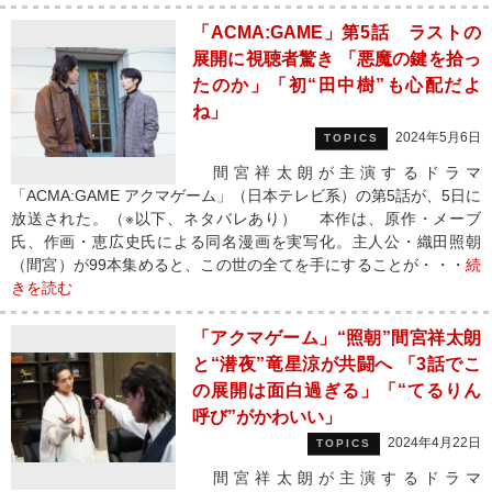
「ACMA:GAME」第5話 ラストの
展開に視聴者驚き 「悪魔の鍵を拾っ
たのか」「初“田中樹”も心配だよ
ね」
2024年5月6日
TOPICS
間宮祥太朗が主演するドラマ
「ACMA:GAME アクマゲーム」（日本テレビ系）の第5話が、5日に
放送された。（※以下、ネタバレあり） 本作は、原作・メーブ
氏、作画・恵広史氏による同名漫画を実写化。主人公・織田照朝
（間宮）が99本集めると、この世の全てを手にすることが・・・
続
きを読む
「アクマゲーム」“照朝”間宮祥太朗
と“潜夜”竜星涼が共闘へ 「3話でこ
の展開は面白過ぎる」「“てるりん
呼び”がかわいい」
2024年4月22日
TOPICS
間宮祥太朗が主演するドラマ