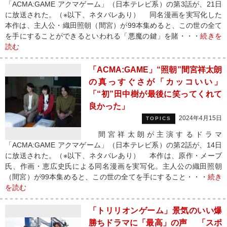
「ACMA:GAME アクマゲーム」（日本テレビ系）の第3話が、21日
に放送された。（※以下、ネタバレあり） 同名漫画を実写化した
本作は、主人公・織田照朝（間宮）が99本集めると、この世の全て
を手にすることができるといわれる「悪魔の鍵」を賭・・・
続きを
読む
「ACMA:GAME」“照朝”間宮祥太朗
の真っすぐさが「カッコいい」
「“初”田中樹が最後に笑ってくれて
良かった」
2024年4月15日
TOPICS
間宮祥太朗が主演するドラマ
「ACMA:GAME アクマゲーム」（日本テレビ系）の第2話が、14日
に放送された。（※以下、ネタバレあり） 本作は、原作・メーブ
氏、作画・恵広史氏による同名漫画を実写化。主人公の織田照朝
（間宮）が99本集めると、この世の全てを手にすること・・・
続き
を読む
「トリリオンゲーム」景気のいい爆
勝ちドラマに「最高」の声 「スポ