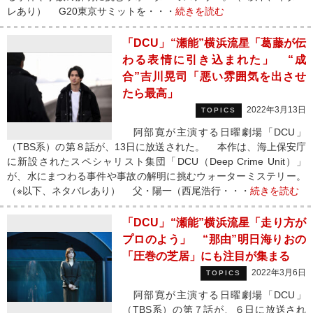
レあり） G20東京サミットを・・・
続きを読む
「DCU」“瀬能”横浜流星「葛藤が伝
わる表情に引き込まれた」 “成
合”吉川晃司「悪い雰囲気を出させ
たら最高」
2022年3月13日
TOPICS
阿部寛が主演する日曜劇場「DCU」
（TBS系）の第８話が、13日に放送された。 本作は、海上保安庁
に新設されたスペシャリスト集団「DCU（Deep Crime Unit）」
が、水にまつわる事件や事故の解明に挑むウォーターミステリー。
（※以下、ネタバレあり） 父・陽一（西尾浩行・・・
続きを読む
「DCU」“瀬能”横浜流星「走り方が
プロのよう」 “那由”明日海りおの
「圧巻の芝居」にも注目が集まる
2022年3月6日
TOPICS
阿部寛が主演する日曜劇場「DCU」
（TBS系）の第７話が、６日に放送され