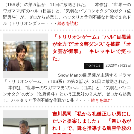
（TBS系）の第５話が、11日に放送された。 本作は、“世界一の
ワガママ男”のハル（目黒）と、“気弱なパソコンオタク”のガク（佐
野勇斗）が、ゼロから起業し、ハッタリと予測不能な作戦で１兆ド
ル（トリリオンダラー・・・
続きを読む
「トリリオンゲーム」“ハル”目黒蓮
が全力で“オタ芸ダンス”を披露 「オ
タ芸が衝撃」「キレッキレで笑っ
た」
2023年7月23日
TOPICS
Snow Manの目黒蓮が主演するドラマ
「トリリオンゲーム」（TBS系）の第２話が、21日に放送された。
本作は、“世界一のワガママ男”のハル（目黒）と、“気弱なパソコ
ンオタク”のガク（佐野勇斗）という正反対の２人が、ゼロから起業
し、ハッタリと予測不能な作戦で１兆ド・・・
続きを読む
吉川晃司「私から礼儀正しい男にし
たいと提案しました」 「舞いあが
れ！」で、舞を指導する航空学校の