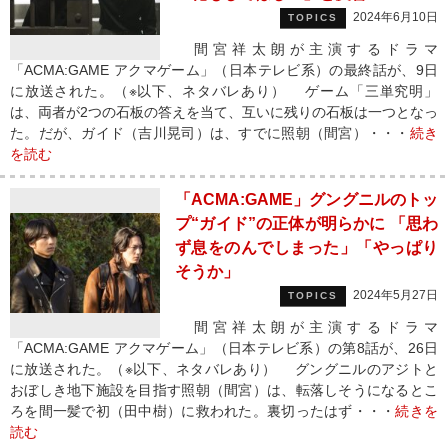
2024年6月10日
TOPICS
間宮祥太朗が主演するドラマ
「ACMA:GAME アクマゲーム」（日本テレビ系）の最終話が、9日
に放送された。（※以下、ネタバレあり） ゲーム「三単究明」
は、両者が2つの石板の答えを当て、互いに残りの石板は一つとなっ
た。だが、ガイド（吉川晃司）は、すでに照朝（間宮）・・・
続き
を読む
「ACMA:GAME」グングニルのトッ
プ“ガイド”の正体が明らかに 「思わ
ず息をのんでしまった」「やっぱり
そうか」
2024年5月27日
TOPICS
間宮祥太朗が主演するドラマ
「ACMA:GAME アクマゲーム」（日本テレビ系）の第8話が、26日
に放送された。（※以下、ネタバレあり） グングニルのアジトと
おぼしき地下施設を目指す照朝（間宮）は、転落しそうになるとこ
ろを間一髪で初（田中樹）に救われた。裏切ったはず・・・
続きを
読む