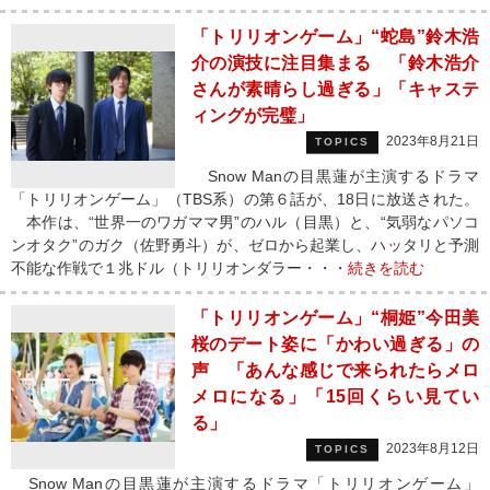
「トリリオンゲーム」“蛇島”鈴木浩
介の演技に注目集まる 「鈴木浩介
さんが素晴らし過ぎる」「キャステ
ィングが完璧」
2023年8月21日
TOPICS
Snow Manの目黒蓮が主演するドラマ
「トリリオンゲーム」（TBS系）の第６話が、18日に放送された。
本作は、“世界一のワガママ男”のハル（目黒）と、“気弱なパソコ
ンオタク”のガク（佐野勇斗）が、ゼロから起業し、ハッタリと予測
不能な作戦で１兆ドル（トリリオンダラー・・・
続きを読む
「トリリオンゲーム」“桐姫”今田美
桜のデート姿に「かわい過ぎる」の
声 「あんな感じで来られたらメロ
メロになる」「15回くらい見てい
る」
2023年8月12日
TOPICS
Snow Manの目黒蓮が主演するドラマ「トリリオンゲーム」