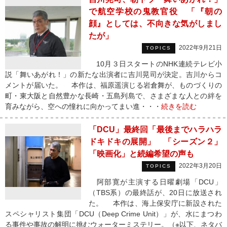
で航空学校の鬼教官役 「『朝の
顔』としては、不向きな気がしまし
たが」
2022年9月21日
TOPICS
10月３日スタートのNHK連続テレビ小
説「舞いあがれ！」の新たな出演者に吉川晃司が決定。吉川からコ
メントが届いた。 本作は、福原遥演じる岩倉舞が、ものづくりの
町・東大阪と自然豊かな長崎・五島列島で、さまざまな人との絆を
育みながら、空への憧れに向かってまい進・・・
続きを読む
「DCU」最終回「最後までハラハラ
ドキドキの展開」 「シーズン２」
「映画化」と続編希望の声も
2022年3月20日
TOPICS
阿部寛が主演する日曜劇場「DCU」
（TBS系）の最終話が、20日に放送され
た。 本作は、海上保安庁に新設された
スペシャリスト集団「DCU（Deep Crime Unit）」が、水にまつわ
る事件や事故の解明に挑むウォーターミステリー。（※以下、ネタバ