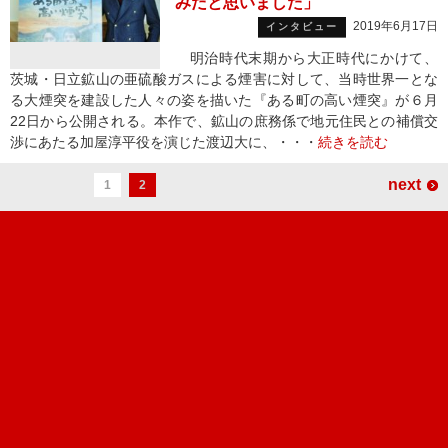
みだと思いました」
2019年6月17日
インタビュー
明治時代末期から大正時代にかけて、
茨城・日立鉱山の亜硫酸ガスによる煙害に対して、当時世界一とな
る大煙突を建設した人々の姿を描いた『ある町の高い煙突』が６月
22日から公開される。本作で、鉱山の庶務係で地元住民との補償交
渉にあたる加屋淳平役を演じた渡辺大に、・・・
続きを読む
next
1
2