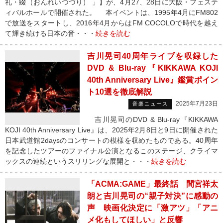
礼・綴（おんれいつづり） 」】が、4月27、28日に大阪・フェステ
ィバルホールで開催された。 本イベントは、1995年4月にFM802
で放送をスタートし、2016年4月からはFM COCOLOで時代を越え
て輝き続ける日本の音・・・
続きを読む
吉川晃司40周年ライブを収録した
DVD & Blu-ray『KIKKAWA KOJI
40th Anniversary Live』鑑賞ポイン
ト10選を徹底解説
2025年7月23日
音楽ニュース
吉川晃司のDVD & Blu-ray『KIKKAWA
KOJI 40th Anniversary Live』は、2025年2月8日と9日に開催された
日本武道館2daysのコンサートの模様を収めたものである。40周年
を記念したツアーのファイナル公演となるこのステージ、クライマ
ックスの連続というスリリングな展開と・・・
続きを読む
「ACMA:GAME」最終話 間宮祥太
朗と吉川晃司の“親子対決”に感動の
声 映画化決定に「激アツ」「アニ
メ化もしてほしい」と反響