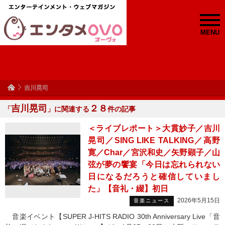
MENU
吉川晃司
吉川晃司
２８
「
」に関連する
件の記事
＜ライブレポート＞大貫妙子／吉川
晃司／SING LIKE TALKING／高野
寛／Char／宮沢和史／矢野顕子／山
弦が夢の饗宴「今日は忘れられない
日になるだろうと確信していまし
た」【音礼・綴】初日
2026年5月15日
音楽ニュース
音楽イベント【SUPER J-HITS RADIO 30th Anniversary Live「音