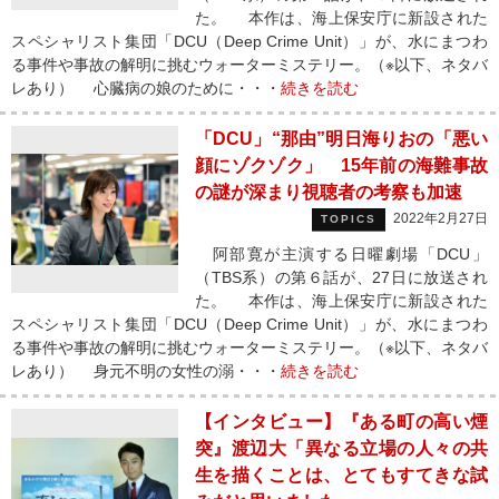
た。 本作は、海上保安庁に新設された
スペシャリスト集団「DCU（Deep Crime Unit）」が、水にまつわ
る事件や事故の解明に挑むウォーターミステリー。（※以下、ネタバ
レあり） 心臓病の娘のために・・・
続きを読む
「DCU」“那由”明日海りおの「悪い
顔にゾクゾク」 15年前の海難事故
の謎が深まり視聴者の考察も加速
2022年2月27日
TOPICS
阿部寛が主演する日曜劇場「DCU」
（TBS系）の第６話が、27日に放送され
た。 本作は、海上保安庁に新設された
スペシャリスト集団「DCU（Deep Crime Unit）」が、水にまつわ
る事件や事故の解明に挑むウォーターミステリー。（※以下、ネタバ
レあり） 身元不明の女性の溺・・・
続きを読む
【インタビュー】『ある町の高い煙
突』渡辺大「異なる立場の人々の共
生を描くことは、とてもすてきな試