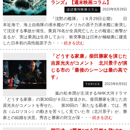
ランズ』【週末映画コラム】
2023年9月29日
ほぼ週刊映画コラム
『沈黙の艦隊』（９月29日公開） 日
本近海で、海上自衛隊の潜水艦がアメリカの原子力潜水艦に衝突し
て沈没する事故が発生。乗員76名が全員死亡したとの報道に衝撃が
走るが、実は乗員は生存しており、衝突事故は日米が極秘裏に建造
した日本初の高性能原子力・・・
続きを読む
「どうする家康」柴田勝家を演じた
吉原光夫がコメント 北川景子が演
じる市の「最後のシーンは最の高で
す」
2023年8月6日
TOPICS
嵐の松本潤が主演するNHK大河ドラマ
「どうする家康」の第30回が６日に放送され、柴田勝家を演じた吉
原光夫がコメントを寄せた。 第30回の「新たなる覇者」では、秀
吉（ムロツヨシ）の動きを苦々しく見ていた市（北川景子）が、勝
家との結婚を決意。秀吉と勝家の対立が深・・・
続きを読む