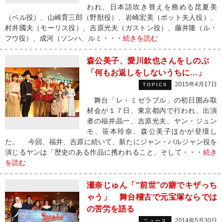
われ、日本語吹き替えを務める昆夏美
（ベル役）、山崎育三郎（野獣役）、岩崎宏美（ポット夫人役）、
村井國夫（モーリス役）、吉原光夫（ガストン役）、藤井隆（ル・
フウ役）、成河（ソンハ、ルミ・・・
続きを読む
森公美子、愛川欽也さんをしのぶ
「何もお返しをしないうちに…」
2015年4月17日
TOPICS
舞台「レ・ミゼラブル」の初日囲み取
材会が１７日、東京都内で行われ、出演
者の福井晶一、吉原光夫、ヤン・ジュン
モ、笹本玲奈、森公美子ほかが登壇し
た。 今回、福井、吉原に続いて、新たにジャン・バルジャン役を
演じるヤンは「歴史のある作品に携われること、そして・・・
続き
を読む
瀬奈じゅん「“前世”の癖でキザっち
ゃう」 舞台稽古で元宝塚ならでは
の苦労を語る
2014年5月30日
ニュース