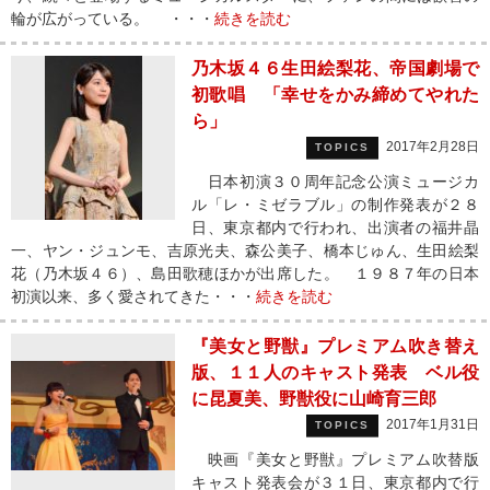
輪が広がっている。 ・・・
続きを読む
乃木坂４６生田絵梨花、帝国劇場で
初歌唱 「幸せをかみ締めてやれた
ら」
2017年2月28日
TOPICS
日本初演３０周年記念公演ミュージカ
ル「レ・ミゼラブル」の制作発表が２８
日、東京都内で行われ、出演者の福井晶
一、ヤン・ジュンモ、吉原光夫、森公美子、橋本じゅん、生田絵梨
花（乃木坂４６）、島田歌穂ほかが出席した。 １９８７年の日本
初演以来、多く愛されてきた・・・
続きを読む
『美女と野獣』プレミアム吹き替え
版、１１人のキャスト発表 ベル役
に昆夏美、野獣役に山崎育三郎
2017年1月31日
TOPICS
映画『美女と野獣』プレミアム吹替版
キャスト発表会が３１日、東京都内で行