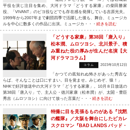
平役を演じ注目を集め、大河ドラマ「どうする家康」の柴田勝家
役、「VIVANT」のピヨ役などでも存在感を発揮している吉原光夫。
1999年から2007年まで劇団四季で活躍した後も、舞台、ミュージカ
ルを中心に数多くの作品に出演。ミュージカ・・・
続きを読む
「どうする家康」第38回「唐入り」
松本潤、ムロツヨシ、北川景子、積
み重ねた役の厚みが生んだ名演【大
河ドラマコラム】
2023年10月12日
コラム
「かつての底知れぬ怖さがあった秀吉な
らば、そんなことは口にすまい。目を覚ませ。みじめぞ、猿！」
NHKで好評放送中の大河ドラマ「どうする家康」。10月８日放送の
第38回「唐入り」で、主人公・徳川家康（松本潤）が、太閤・豊臣
秀吉（ムロツヨシ）に向けて放った言葉だ・・・
続きを読む
特撮に目を見張るものがある『沈黙
の艦隊』／大阪を舞台にしたピカレ
スクロマン『BAD LANDS バッド・