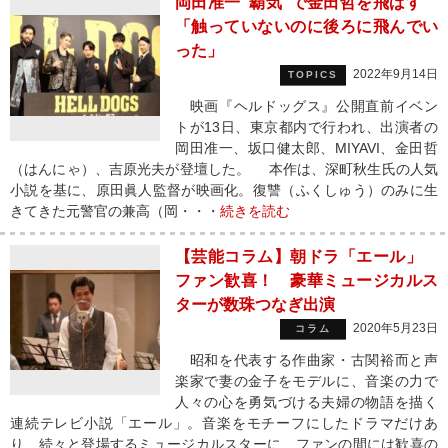
岡田准一“覇気”で金田哲を飛ばす
「触っていないのに後ろに飛んでい
った」
2022年9月14日
TOPICS
映画『ヘルドッグス』公開直前イベン
トが13日、東京都内で行われ、出演者の
岡田准一、坂口健太郎、MIYAVI、金田哲
（はんにゃ）、吉原光夫が登壇した。 本作は、深町秋生氏の人気
小説を基に、原田眞人監督が映画化。復讐（ふくしゅう）のみに生
きてきた元警官の兼高（岡・・・
続きを読む
【芸能コラム】朝ドラ「エール」
ファン歓喜！ 豪華ミュージカルス
ターが数珠つなぎ出演
2020年5月23日
コラム
昭和を代表する作曲家・古関裕而と声
楽家で妻の金子をモデルに、音楽の力で
人々の心を勇気づける夫婦の物語を描く
連続テレビ小説「エール」。音楽をモチーフにしたドラマだけあ
り、続々と登場するミュージカルスターに、ファンの間には歓喜の