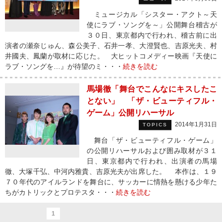
ミュージカル「シスター・アクト～天
使にラブ・ソングを～」公開舞台稽古が
３０日、東京都内で行われ、稽古前に出
演者の瀬奈じゅん、森公美子、石井一孝、大澄賢也、吉原光夫、村
井國夫、鳳蘭が取材に応じた。 大ヒットコメディー映画『天使に
ラブ・ソングを…』が待望のミ・・・
続きを読む
馬場徹「舞台でこんなにキスしたこ
とない」 「ザ・ビューティフル・
ゲーム」公開リハーサル
2014年1月31日
TOPICS
舞台「ザ・ビューティフル・ゲーム」
の公開リハーサルおよび囲み取材が３１
日、東京都内で行われ、出演者の馬場
徹、大塚千弘、中河内雅貴、吉原光夫が出席した。 本作は、１９
７０年代のアイルランドを舞台に、サッカーに情熱を懸ける少年た
ちがカトリックとプロテスタ・・・
続きを読む
1