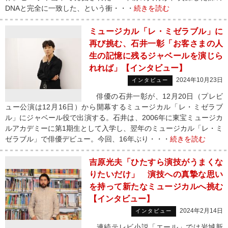
DNAと完全に一致した、という衝・・・
続きを読む
ミュージカル「レ・ミゼラブル」に
再び挑む、石井一彰「お客さまの人
生の記憶に残るジャベールを演じら
れれば」【インタビュー】
2024年10月23日
インタビュー
俳優の石井一彰が、12月20日（プレビ
ュー公演は12月16日）から開幕するミュージカル「レ・ミゼラブ
ル」にジャベール役で出演する。石井は、2006年に東宝ミュージカ
ルアカデミーに第1期生として入学し、翌年のミュージカル「レ・ミ
ゼラブル」で俳優デビュー。今回、16年ぶり・・・
続きを読む
吉原光夫「ひたすら演技がうまくな
りたいだけ」 演技への真摯な思い
を持って新たなミュージカルへ挑む
【インタビュー】
2024年2月14日
インタビュー
連続テレビ小説「エール」では岩城新