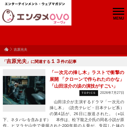
MENU
吉原光夫
吉原光夫
１３
「
」に関連する
件の記事
「一次元の挿し木」ラストで衝撃の
展開 「クローンで作られたのかな」
「山田涼介の涙の演技がすごい」
2026年7月27日
TOPICS
山田涼介が主演するドラマ「一次元の
挿し木」（読売テレビ・日本テレビ系）
の第4話が、26日に放送された。（※以
下、ネタバレを含みます） 本作は、松下龍之介氏の同名小説が原
作。ヒマラヤ山中で発掘された200年前の人骨が、失踪した妹の