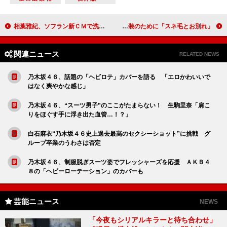
相葉雅紀、ソフラン新ＣＭで洗濯好きのお兄さん役 子役少女と“とことん”づくしの名コンビ
伊野尾慧「自分で見てもきれいだなと思った」 女装のために「スネ毛とお別れ」
関連ニュース
RELATED NEWS
乃木坂４６、話題の「ヘビロテ」カバーを語る 「エロかわいいで
はなく爽やかな感じ」
乃木坂４６、“スーツ男子”のここがたまらない！ 生駒里奈「肩こ
りをほぐす手に浮き出た血管…！？」
白石麻衣“乃木坂４６史上過去最高のセクシーショット”に挑戦 グ
ループ卒業のうわさは否定
乃木坂４６、制服脱ぎスーツ姿でフレッシャーズを応援 ＡＫＢ４
８の「ヘビーローテーション」のカバーも
芸能ニュース
NEWS
「今夜もシリアルキラーと待ち合わせ」