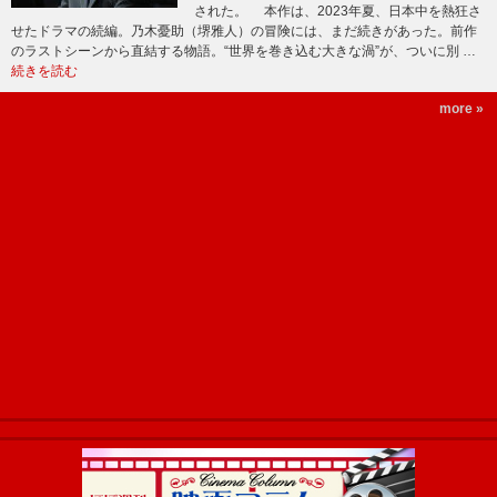
された。 本作は、2023年夏、日本中を熱狂さ
せたドラマの続編。乃木憂助（堺雅人）の冒険には、まだ続きがあった。前作
のラストシーンから直結する物語。“世界を巻き込む大きな渦”が、ついに別 …
続きを読む
more »