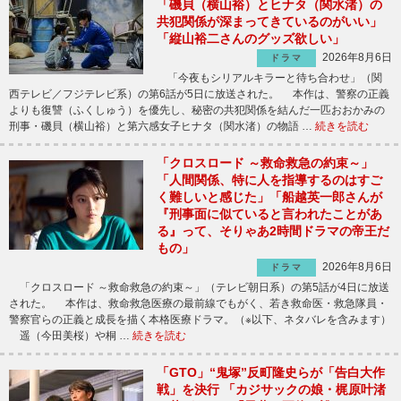
「磯貝（横山裕）とヒナタ（関水渚）の
共犯関係が深まってきているのがいい」
「縦山裕二さんのグッズ欲しい」
2026年8月6日
ドラマ
「今夜もシリアルキラーと待ち合わせ」（関
西テレビ／フジテレビ系）の第6話が5日に放送された。 本作は、警察の正義
よりも復讐（ふくしゅう）を優先し、秘密の共犯関係を結んだ一匹おおかみの
刑事・磯貝（横山裕）と第六感女子ヒナタ（関水渚）の物語 …
続きを読む
「クロスロード ～救命救急の約束～」
「人間関係、特に人を指導するのはすご
く難しいと感じた」「船越英一郎さんが
『刑事面に似ていると言われたことがあ
る』って、そりゃあ2時間ドラマの帝王だ
もの」
2026年8月6日
ドラマ
「クロスロード ～救命救急の約束～」（テレビ朝日系）の第5話が4日に放送
された。 本作は、救命救急医療の最前線でもがく、若き救命医・救急隊員・
警察官らの正義と成長を描く本格医療ドラマ。（※以下、ネタバレを含みます）
遥（今田美桜）や桐 …
続きを読む
「GTO」“鬼塚”反町隆史らが「告白大作
戦」を決行 「カジサックの娘・梶原叶渚