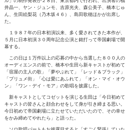
ル」の制作発表が２８日、東京都内で行われ、出演者の福
井晶一、ヤン・ジュンモ、吉原光夫、森公美子、橋本じゅ
ん、生田絵梨花（乃木坂４６）、島田歌穂ほかが出席し
た。
１９８７年の日本初演以来、多く愛されてきた本作が、
５月に日本初演３０周年記念公演と銘打って帝国劇場で開
幕する。
この日は１万件以上の応募の中から当選した８００人の
オーディエンスの前で、橋本や生田ら新キャストが初めて
「宿屋の主人の歌」「夢やぶれて」「レッド＆ブラック」
「プリュメ街」「心は愛にあふれて」「オン・マイ・オウ
ン」「ワン・デイ・モア」の歌唱を披露した。
新キャストとしてコゼットを演じる生田は「今日初めて
キャストの皆さんと顔合わせをして身が引き締まる思い。
今日初めて帝国劇場に立たせていただいたので、その幸せ
をかみ締めてやれたら」と語った。
ソロ歌唱パートもお披露目すると「すごく緊張していた