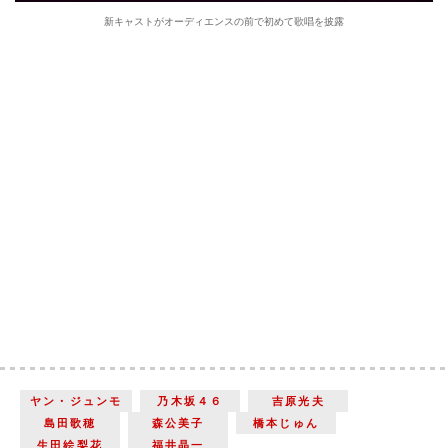
新キャストがオーディエンスの前で初めて歌唱を披露
ヤン・ジュンモ
乃木坂４６
吉原光夫
島田歌穂
森公美子
橋本じゅん
生田絵梨花
福井晶一