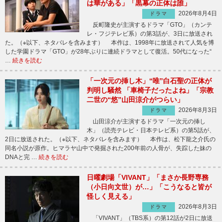
は華がある」「黒幕の正体は誰」
2026年8月4日
ドラマ
反町隆史が主演するドラマ「GTO」（カンテ
レ・フジテレビ系）の第3話が、3日に放送され
た。（※以下、ネタバレを含みます） 本作は、1998年に放送されて人気を博
した学園ドラマ「GTO」が28年ぶりに連続ドラマとして復活。50代になった“
…
続きを読む
「一次元の挿し木」“唯”白石聖の正体が
判明し騒然 「車椅子だったよね」「宗教
二世の“悠”山田涼介がつらい」
2026年8月3日
ドラマ
山田涼介が主演するドラマ「一次元の挿し
木」（読売テレビ・日本テレビ系）の第5話が、
2日に放送された。（※以下、ネタバレを含みます） 本作は、松下龍之介氏の
同名小説が原作。ヒマラヤ山中で発掘された200年前の人骨が、失踪した妹の
DNAと完 …
続きを読む
日曜劇場「VIVANT」「まさか長野専務
（小日向文世）が…」「こうなると皆が
怪しく見える」
2026年8月3日
ドラマ
「VIVANT」（TBS系）の第12話が2日に放送