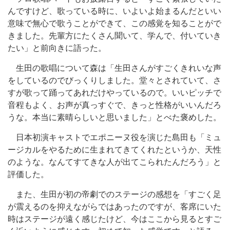
んですけど、歌っている時に、いよいよ始まるんだといい
意味で無心で歌うことができて、この感覚を知ることがで
きました。先輩方にたくさん聞いて、学んで、付いていき
たい」と前向きに語った。
生田の歌唱について森は「生田さんがすごくきれいな声
をしているのでびっくりしました。堂々とされていて、さ
すが歌って踊ってあれだけやっているので。いいピッチで
音程もよく、お声が真っすぐで、きっと性格がいいんだろ
うな。本当に素晴らしいと思いました」とべた褒めした。
日本初演キャストでエポニーヌ役を演じた島田も「ミュ
ージカルをやるために生まれてきてくれたというか、天性
のような。なんてすてきな人が出てこられたんだろう」と
評価した。
また、生田が初の帝劇でのステージの感想を「すごく足
が震えるのを抑えながらではあったのですが、客席にいた
時はステージが遠く感じたけど、今はここから見るとすご