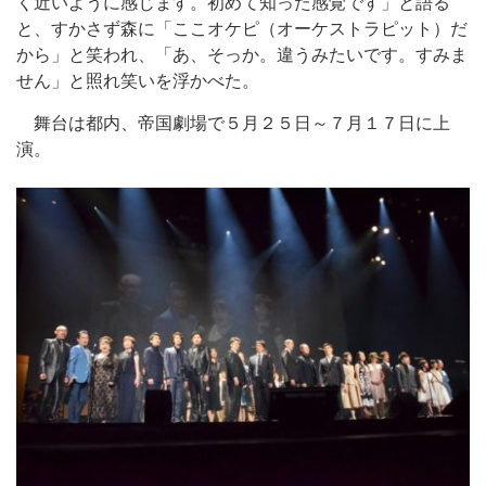
く近いように感じます。初めて知った感覚です」と語る
と、すかさず森に「ここオケピ（オーケストラピット）だ
から」と笑われ、「あ、そっか。違うみたいです。すみま
せん」と照れ笑いを浮かべた。
舞台は都内、帝国劇場で５月２５日～７月１７日に上
演。