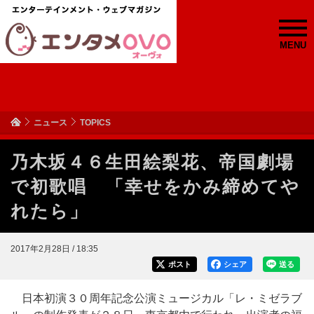
MENU
ニュース
TOPICS
乃木坂４６生田絵梨花、帝国劇場
で初歌唱 「幸せをかみ締めてや
れたら」
2017年2月28日 / 18:35
ポスト
シェア
送る
日本初演３０周年記念公演ミュージカル「レ・ミゼラブ