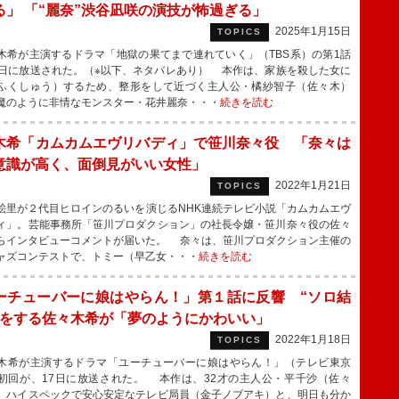
る」 「“麗奈”渋谷凪咲の演技が怖過ぎる」
2025年1月15日
TOPICS
希が主演するドラマ「地獄の果てまで連れていく」（TBS系）の第1話
4日に放送された。（※以下、ネタバレあり） 本作は、家族を殺した女に
ふくしゅう）するため、整形をして近づく主人公・橘紗智子（佐々木）
魔のように非情なモンスター・花井麗奈・・・
続きを読む
木希「カムカムエヴリバディ」で笹川奈々役 「奈々は
意識が高く、面倒見がいい女性」
2022年1月21日
TOPICS
里が２代目ヒロインのるいを演じるNHK連続テレビ小説「カムカムエヴ
ィ」。芸能事務所「笹川プロダクション」の社長令嬢・笹川奈々役の佐々
らインタビューコメントが届いた。 奈々は、笹川プロダクション主催の
ャズコンテストで、トミー（早乙女・・・
続きを読む
ーチューバーに娘はやらん！」第１話に反響 “ソロ結
”をする佐々木希が「夢のようにかわいい」
2022年1月18日
TOPICS
希が主演するドラマ「ユーチューバーに娘はやらん！」（テレビ東京
初回が、17日に放送された。 本作は、32才の主人公・平千沙（佐々
、ハイスペックで安心安定なテレビ局員（金子ノブアキ）と、明日も分か