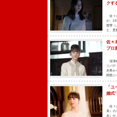
クす
佐々木
が、1
復讐（
と、悪
佐々
プロ
深津絵
リバデ
木希か
関西ジ
「ユ
婚式
佐々木
系）の
木）が