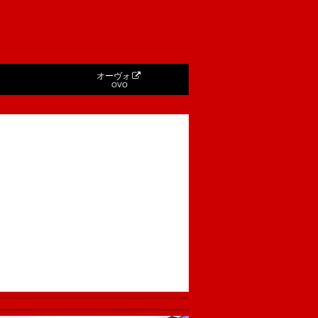
オーヴォ
OVO