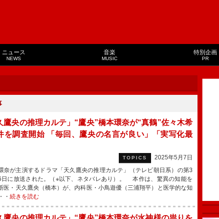
ニュース
音楽
特別企画
NEWS
MUSIC
PR
事
久鷹央の推理カルテ」“鷹央”橋本環奈が“真鶴”佐々木希
件を調査開始 「毎回、鷹央の名言が良い」「実写化最
」
2025年5月7日
TOPICS
奈が主演するドラマ「天久鷹央の推理カルテ」（テレビ朝日系）の第3
6日に放送された。（※以下、ネタバレあり）。 本作は、驚異の知能を
断医・天久鷹央（橋本）が、内科医・小鳥遊優（三浦翔平）と医学的な知
・・
続きを読む
久鷹央の推理カルテ」“鷹央”橋本環奈が水神様の祟りを