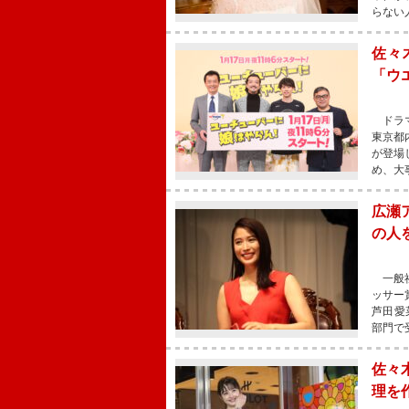
らない
佐々
「ウ
ドラマ
東京都
が登場
め、大
広瀬
の人
一般社
ッサー
芦田愛
部門で
佐々
理を