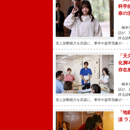
科学
奈の
橋本環
話が、
誇る診
見と診断能力を武器に、事件や超常現象の・・
「天
化脚
存在
橋本環
話が、
誇る診
見と診断能力を武器に、事件や超常現象の・・
「地
涙 