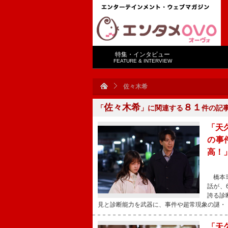
特集・インタビュー
FEATURE & INTERVIEW
佐々木希
佐々木希
８１
「
」に関連する
件の記
「天
の事
高！
橋本環
話が、
誇る診
見と診断能力を武器に、事件や超常現象の謎・
「天