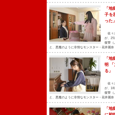
「地
子を
った
佐々木
が、2
復讐（
と、悪魔のように非情なモンスター・花井麗奈
「地
明 
る」
佐々木
が、1
復讐（
と、悪魔のように非情なモンスター・花井麗奈
「地
に戦