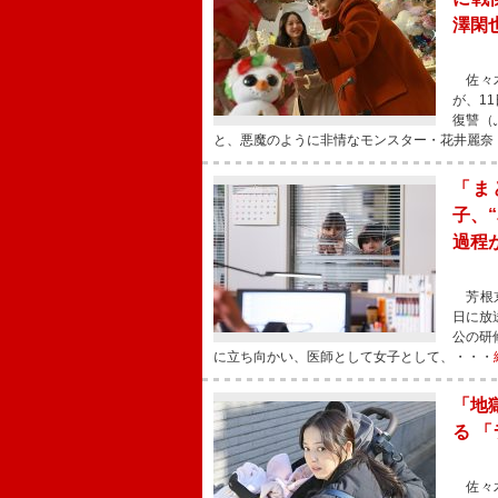
澤閑
佐々木
が、1
復讐（
と、悪魔のように非情なモンスター・花井麗奈
「ま
子、
過程
芳根京
日に放
公の研
に立ち向かい、医師として女子として、・・・
「地
る 
佐々木