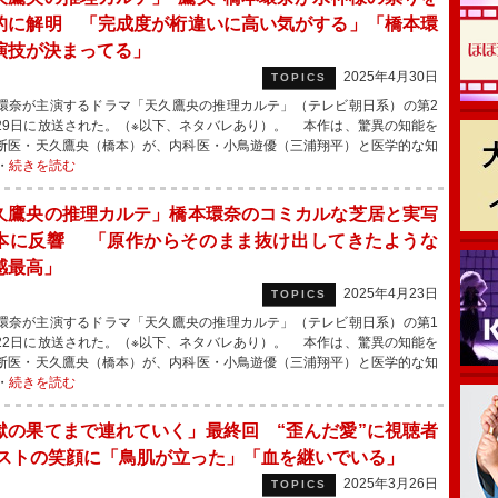
的に解明 「完成度が桁違いに高い気がする」「橋本環
演技が決まってる」
2025年4月30日
TOPICS
奈が主演するドラマ「天久鷹央の推理カルテ」（テレビ朝日系）の第2
29日に放送された。（※以下、ネタバレあり）。 本作は、驚異の知能を
断医・天久鷹央（橋本）が、内科医・小鳥遊優（三浦翔平）と医学的な知
・
続きを読む
久鷹央の推理カルテ」橋本環奈のコミカルな芝居と実写
本に反響 「原作からそのまま抜け出してきたような
感最高」
2025年4月23日
TOPICS
奈が主演するドラマ「天久鷹央の推理カルテ」（テレビ朝日系）の第1
22日に放送された。（※以下、ネタバレあり）。 本作は、驚異の知能を
断医・天久鷹央（橋本）が、内科医・小鳥遊優（三浦翔平）と医学的な知
・
続きを読む
獄の果てまで連れていく」最終回 “歪んだ愛”に視聴者
ラストの笑顔に「鳥肌が立った」「血を継いでいる」
2025年3月26日
TOPICS