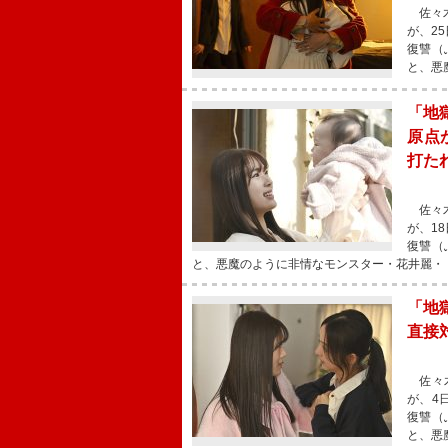
佐々木
が、2
復讐（
と、悪
「地
原点
打た
佐々木
が、1
復讐（
と、悪魔のように非情なモンスター・花井麗・
「地
直接
佐々木
が、4
復讐（
と、悪