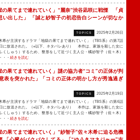
獄の果てまで連れていく」“麗奈”渋谷凪咲に戦慄 「貞
思い出した」 「誠と紗智子の初恋告白シーンが切なか
」
2025年2月26日
TOPICS
希が主演するドラマ「地獄の果てまで連れていく」（TBS系）の第7話
5日に放送された。（※以下、ネタバレあり） 本作は、家族を殺した女に
ふくしゅう）するため、整形をして近づく主人公・橘紗智子（佐々木）
・・・
続きを読む
獄の果てまで連れていく」謎の協力者“コミ”の正体が判
「意表を突かれた」「コミの正体の明かし方が秀逸過ぎ
2025年2月19日
TOPICS
希が主演するドラマ「地獄の果てまで連れていく」（TBS系）の第6話
8日に放送された。（※以下、ネタバレあり） 本作は、家族を殺した女に
ふくしゅう）するため、整形をして近づく主人公・橘紗智子（佐々木）
・・・
続きを読む
獄の果てまで連れていく」“紗智子”佐々木希に迫る危機
慄 「心臓がバクバクしてる」「“ゆうきマネジャー”吉