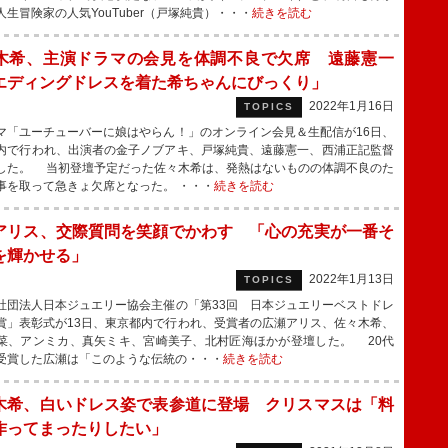
人生冒険家の人気YouTuber（戸塚純貴）・・・
続きを読む
木希、主演ドラマの会見を体調不良で欠席 遠藤憲一
エディングドレスを着た希ちゃんにびっくり」
2022年1月16日
TOPICS
「ユーチューバーに娘はやらん！」のオンライン会見＆生配信が16日、
内で行われ、出演者の金子ノブアキ、戸塚純貴、遠藤憲一、西浦正記監督
した。 当初登壇予定だった佐々木希は、発熱はないものの体調不良のた
事を取って急きょ欠席となった。 ・・・
続きを読む
アリス、交際質問を笑顔でかわす 「心の充実が一番そ
を輝かせる」
2022年1月13日
TOPICS
団法人日本ジュエリー協会主催の「第33回 日本ジュエリーベストドレ
賞」表彰式が13日、東京都内で行われ、受賞者の広瀬アリス、佐々木希、
菜、アンミカ、真矢ミキ、宮崎美子、北村匠海ほかが登壇した。 20代
受賞した広瀬は「このような伝統の・・・
続きを読む
木希、白いドレス姿で表参道に登場 クリスマスは「料
作ってまったりしたい」