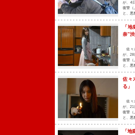
が、4
復讐（
と、悪
「地
奈”
佐々木
が、2
復讐（
と、悪
佐々
る」
佐々木
が、2
復讐（
と、悪
「地