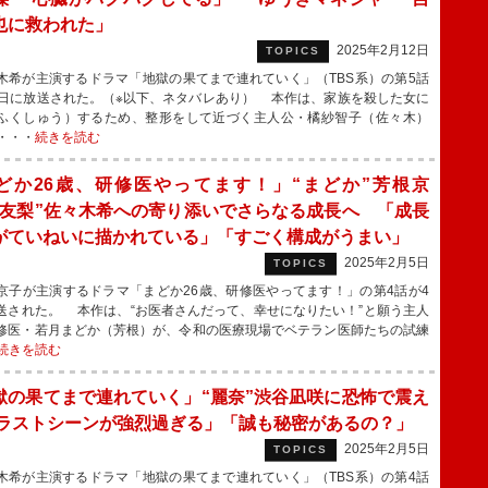
也に救われた」
2025年2月12日
TOPICS
希が主演するドラマ「地獄の果てまで連れていく」（TBS系）の第5話
1日に放送された。（※以下、ネタバレあり） 本作は、家族を殺した女に
ふくしゅう）するため、整形をして近づく主人公・橘紗智子（佐々木）
・・・
続きを読む
どか26歳、研修医やってます！」“まどか”芳根京
“友梨”佐々木希への寄り添いでさらなる成長へ 「成長
がていねいに描かれている」「すごく構成がうまい」
2025年2月5日
TOPICS
子が主演するドラマ「まどか26歳、研修医やってます！」の第4話が4
送された。 本作は、“お医者さんだって、幸せになりたい！”と願う主人
修医・若月まどか（​​芳根）が、令和の医療現場でベテラン医師たちの試練
続きを読む
獄の果てまで連れていく」“麗奈”渋谷凪咲に恐怖で震え
「ラストシーンが強烈過ぎる」「誠も秘密があるの？」
2025年2月5日
TOPICS
希が主演するドラマ「地獄の果てまで連れていく」（TBS系）の第4話