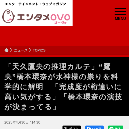
MENU
ニュース
TOPICS
「天久鷹央の推理カルテ」“鷹
央”橋本環奈が水神様の祟りを科
学的に解明 「完成度が桁違いに
高い気がする」「橋本環奈の演技
が決まってる」
2025年4月30日 / 14:30
ポスト
シェア
送る