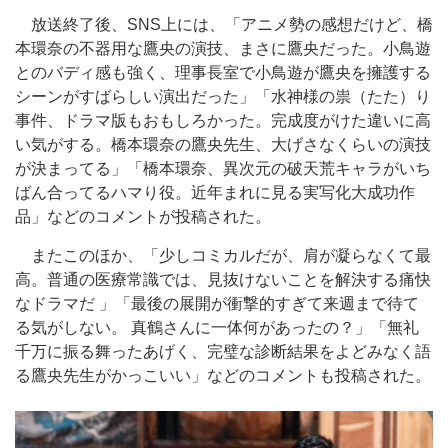
放送終了後、SNS上には、「アニメ勢の感想だけど、橋
本環奈の不器用な鷹央の演技、まさに鷹央だった。小鳥遊
とのバディ感も強く、理事長室で小鳥遊が鷹央を擁護する
シーンがすばらしい演出だった」「水神様の祟（たた）り
事件、ドラマ版もおもしろかった。完成度がけた違いに高
い気がする。橋本環奈の鷹央先生、大げさなくらいの演技
が決まってる」「橋本環奈、異次元の破天荒キャラがいち
ばん合ってるハマり役。近年まれに見る実写化大成功作
品」などのコメントが投稿された。
またこのほか、「少しコミカルだが、肩が凝らなくて最
高。普通の医療常識では、見抜けないことを解決する痛快
なドラマだ 」「最後の展開が衝撃的すぎて来週まで待て
る気がしない。 真鶴さんに一体何があったの？」「無礼
千万に振る舞ったあげく、完璧な診断結果をよどみなく語
る鷹央先生がかっこいい」などのコメントも投稿された。