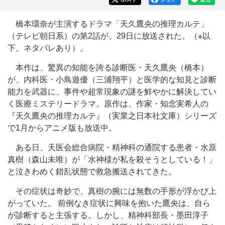
橋本環奈が主演するドラマ「天久鷹央の推理カルテ」
（テレビ朝日系）の第2話が、29日に放送された。（※以
下、ネタバレあり）。
本作は、驚異の知能を誇る診断医・天久鷹央（橋本）
が、内科医・小鳥遊優（三浦翔平）と医学的な知見と診断
能力を武器に、事件や超常現象の謎を鮮やかに解決してい
く医療ミステリードラマ。原作は、作家・知念実希人の
『天久鷹央の推理カルテ』（実業之日本社文庫）シリーズ
で1月からアニメ版も放送中。
ある日、天医会総合病院・精神科の通院する患者・水原
真樹（森山未唯）が「水神様が私を殺そうとしている！」
と泣きわめく錯乱状態で救急搬送されてきた。
その症状は奇妙で、真樹の腕には無数の手形が浮かび上
がっていた。 前例なき症状に興味を抱いた鷹央は、自ら
が診断すると主張する。しかし、精神科部長・墨田淳子