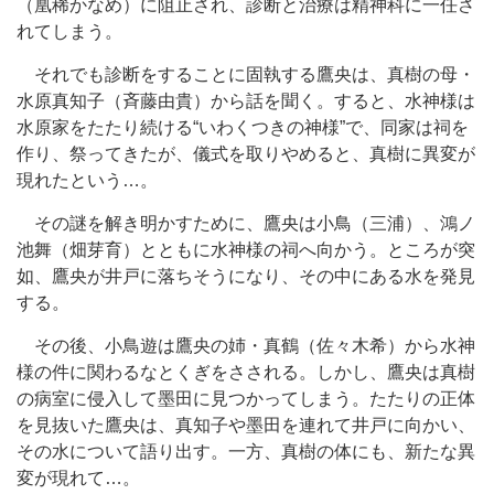
（凰稀かなめ）に阻止され、診断と治療は精神科に一任さ
れてしまう。
それでも診断をすることに固執する鷹央は、真樹の母・
水原真知子（斉藤由貴）から話を聞く。すると、水神様は
水原家をたたり続ける“いわくつきの神様”で、同家は祠を
作り、祭ってきたが、儀式を取りやめると、真樹に異変が
現れたという…。
その謎を解き明かすために、鷹央は小鳥（三浦）、鴻ノ
池舞（畑芽育）とともに水神様の祠へ向かう。ところが突
如、鷹央が井戸に落ちそうになり、その中にある水を発見
する。
その後、小鳥遊は鷹央の姉・真鶴（佐々木希）から水神
様の件に関わるなとくぎをさされる。しかし、鷹央は真樹
の病室に侵入して墨田に見つかってしまう。たたりの正体
を見抜いた鷹央は、真知子や墨田を連れて井戸に向かい、
その水について語り出す。一方、真樹の体にも、新たな異
変が現れて…。