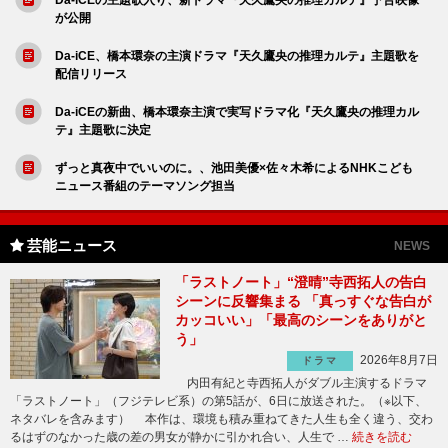
Da-iCEの主題歌入り、新ドラマ『天久鷹央の推理カルテ』予告映像
が公開
Da-iCE、橋本環奈の主演ドラマ『天久鷹央の推理カルテ』主題歌を
配信リリース
Da-iCEの新曲、橋本環奈主演で実写ドラマ化『天久鷹央の推理カル
テ』主題歌に決定
ずっと真夜中でいいのに。、池田美優×佐々木希によるNHKこども
ニュース番組のテーマソング担当
芸能ニュース
NEWS
「ラストノート」“澄晴”寺西拓人の告白
シーンに反響集まる 「真っすぐな告白が
カッコいい」「最高のシーンをありがと
う」
2026年8月7日
ドラマ
内田有紀と寺西拓人がダブル主演するドラマ
「ラストノート」（フジテレビ系）の第5話が、6日に放送された。（※以下、
ネタバレを含みます） 本作は、環境も積み重ねてきた人生も全く違う、交わ
るはずのなかった歳の差の男女が静かに引かれ合い、人生で …
続きを読む