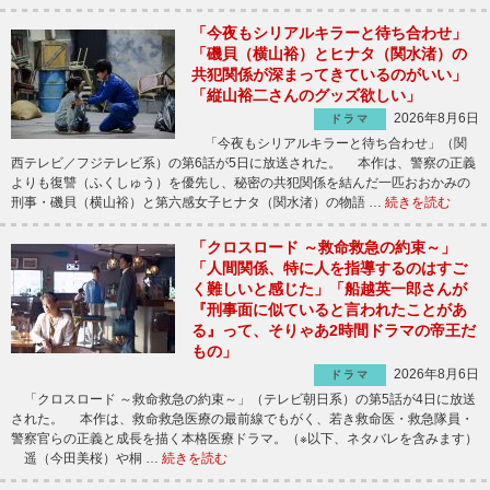
「今夜もシリアルキラーと待ち合わせ」
「磯貝（横山裕）とヒナタ（関水渚）の
共犯関係が深まってきているのがいい」
「縦山裕二さんのグッズ欲しい」
2026年8月6日
ドラマ
「今夜もシリアルキラーと待ち合わせ」（関
西テレビ／フジテレビ系）の第6話が5日に放送された。 本作は、警察の正義
よりも復讐（ふくしゅう）を優先し、秘密の共犯関係を結んだ一匹おおかみの
刑事・磯貝（横山裕）と第六感女子ヒナタ（関水渚）の物語 …
続きを読む
「クロスロード ～救命救急の約束～」
「人間関係、特に人を指導するのはすご
く難しいと感じた」「船越英一郎さんが
『刑事面に似ていると言われたことがあ
る』って、そりゃあ2時間ドラマの帝王だ
もの」
2026年8月6日
ドラマ
「クロスロード ～救命救急の約束～」（テレビ朝日系）の第5話が4日に放送
された。 本作は、救命救急医療の最前線でもがく、若き救命医・救急隊員・
警察官らの正義と成長を描く本格医療ドラマ。（※以下、ネタバレを含みます）
遥（今田美桜）や桐 …
続きを読む