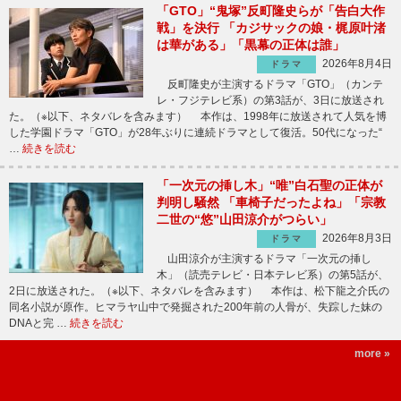
「GTO」“鬼塚”反町隆史らが「告白大作
戦」を決行 「カジサックの娘・梶原叶渚
は華がある」「黒幕の正体は誰」
2026年8月4日
ドラマ
反町隆史が主演するドラマ「GTO」（カンテ
レ・フジテレビ系）の第3話が、3日に放送され
た。（※以下、ネタバレを含みます） 本作は、1998年に放送されて人気を博
した学園ドラマ「GTO」が28年ぶりに連続ドラマとして復活。50代になった“
…
続きを読む
「一次元の挿し木」“唯”白石聖の正体が
判明し騒然 「車椅子だったよね」「宗教
二世の“悠”山田涼介がつらい」
2026年8月3日
ドラマ
山田涼介が主演するドラマ「一次元の挿し
木」（読売テレビ・日本テレビ系）の第5話が、
2日に放送された。（※以下、ネタバレを含みます） 本作は、松下龍之介氏の
同名小説が原作。ヒマラヤ山中で発掘された200年前の人骨が、失踪した妹の
DNAと完 …
続きを読む
more »