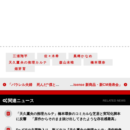
三浦翔平
佐々木希
凰稀かなめ
天久鷹央の推理カルテ
森山未唯
橋本環奈
畑芽育
「パラレル夫婦 死んだ“僕と妻”の真実」「四十九日がミックスの期限なのか」「それぞれの世界で犯人が別の人物という可能性もある」
横浜流星「格闘技だけが自分をオフにしてくれる瞬間」「Hisense 新商品・新CM発表会」
関連ニュース
RELATED NEWS
「天久鷹央の推理カルテ」橋本環奈のコミカルな芝居と実写化脚本
に反響 「原作からそのまま抜け出してきたような存在感最高」