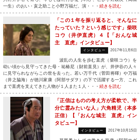
一生）のおい・亥之助こと小野万福だ。演・・・
続きを読む
「この１年を振り返ると、そんなに
たっていた？という感じです」柴咲
コウ（井伊直虎）４【「おんな城
主 直虎」インタビュー】
2017年11月6日
インタビュー
波乱の人生を歩む直虎（柴咲コウ）を
幼い頃から見守ってきた母・祐椿尼（財前直見）が、井伊谷の人々
に見守られながらこの世を去った。若い万千代（菅田将暉）や万福
（井之脇海）が徳川家康（阿部サダヲ）の下で活躍する一方、これ
まで直虎を支えてきた人物が１人また１人・・・
続きを読む
「正信はものの考え方が柔軟で、半
分亡霊みたいな人」六角精児（本多
正信）【「おんな城主 直虎」イン
タビュー】
2017年10月15日
インタビュー