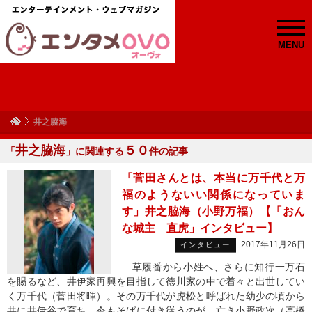
MENU
井之脇海
井之脇海
５０
「
」に関連する
件の記事
「菅田さんとは、本当に万千代と万
福のようないい関係になっていま
す」井之脇海（小野万福）【「おん
な城主 直虎」インタビュー】
2017年11月26日
インタビュー
草履番から小姓へ、さらに知行一万石
を賜るなど、井伊家再興を目指して徳川家の中で着々と出世してい
く万千代（菅田将暉）。その万千代が虎松と呼ばれた幼少の頃から
共に井伊谷で育ち、今もそばに付き従うのが、亡き小野政次（高橋