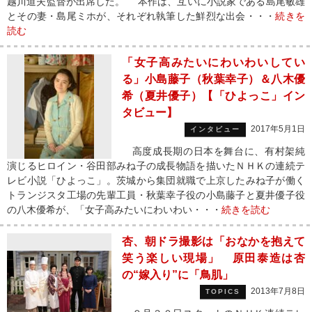
越川道夫監督が出席した。 本作は、互いに小説家である島尾敏雄
とその妻・島尾ミホが、それぞれ執筆した鮮烈な出会・・・
続きを
読む
「女子高みたいにわいわいしてい
る」小島藤子（秋葉幸子）＆八木優
希（夏井優子）【「ひよっこ」イン
タビュー】
2017年5月1日
インタビュー
高度成長期の日本を舞台に、有村架純
演じるヒロイン・谷田部みね子の成長物語を描いたＮＨＫの連続テ
レビ小説「ひよっこ」。茨城から集団就職で上京したみね子が働く
トランジスタ工場の先輩工員・秋葉幸子役の小島藤子と夏井優子役
の八木優希が、「女子高みたいにわいわい・・・
続きを読む
杏、朝ドラ撮影は「おなかを抱えて
笑う楽しい現場」 原田泰造は杏
の“嫁入り”に「鳥肌」
2013年7月8日
TOPICS