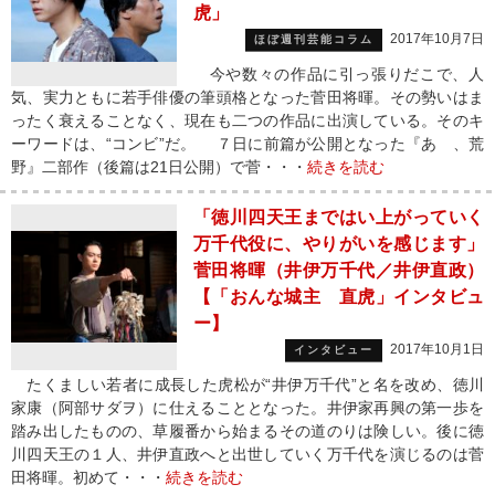
虎」
2017年10月7日
ほぼ週刊芸能コラム
今や数々の作品に引っ張りだこで、人
気、実力ともに若手俳優の筆頭格となった菅田将暉。その勢いはま
ったく衰えることなく、現在も二つの作品に出演している。そのキ
ーワードは、“コンビ”だ。 ７日に前篇が公開となった『あゝ、荒
野』二部作（後篇は21日公開）で菅・・・
続きを読む
「徳川四天王まではい上がっていく
万千代役に、やりがいを感じます」
菅田将暉（井伊万千代／井伊直政）
【「おんな城主 直虎」インタビュ
ー】
2017年10月1日
インタビュー
たくましい若者に成長した虎松が“井伊万千代”と名を改め、徳川
家康（阿部サダヲ）に仕えることとなった。井伊家再興の第一歩を
踏み出したものの、草履番から始まるその道のりは険しい。後に徳
川四天王の１人、井伊直政へと出世していく万千代を演じるのは菅
田将暉。初めて・・・
続きを読む