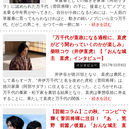
草履番としての働きを家康（阿部サダ
ヲ）に認められた万千代（菅田将暉）の下に、後釜として“ノブ”と
名乗る中年男がやってきた。自分が小姓になるためには、一人前の
草履番に育ってもらわなければと、動きの鈍いノブにいら立つ万千
代。だがこの男こそ、かつて一向一揆に加・・・
続きを読む
「万千代が直政になる過程に、直虎
がどう関わっていくのかが楽しみ」
柴咲コウ（井伊直虎）【「おんな城
主 直虎」インタビュー】
2017年10月8日
インタビュー
井伊谷が徳川領となり、直虎は農民と
して暮らす一方、“井伊万千代”と名を改めた虎松（菅田将暉）は、
徳川家康（阿部サダヲ）に仕えることとなった。ところがそれは、
万千代の養家・松下家を裏切る結果となり、直虎は事態収拾に奔走
することに。果たして直虎と万千代の関係・・・
続きを読む
【芸能コラム】この秋、“コンビ”で
輝く菅田将暉に注目！ 『あゝ、荒
野 前篇／後篇』「おんな城主 直