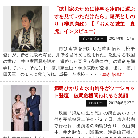
「徳川家のために物事を冷静に運ぶ
才を見ていただけたら」尾美としの
り（榊原康政）【「おんな城主 直
虎」インタビュー】
2017年9月17日
インタビュー
再び進撃を開始した武田信玄（松平
健）が井伊谷に攻め寄せ、井伊谷城は炎に包まれた。激動する戦国
の世は、井伊家再興を諦め、還俗した直虎（柴咲コウ）の運命を翻
弄していく。そんな中、徳川家重臣・榊原康政が登場。後に「徳川
四天王」の１人に数えられ、成長した虎松＝・・・
続きを読む
満島ひかり＆永山絢斗がツーショッ
ト登壇 破局危機問われるも笑顔
2017年6月27日
TOPICS
映画『海辺の生と死』の舞台あいさつ
付き完成披露上映会が２７日、東京都内
で行われ、出演者の満島ひかり、永山絢
斗、井之脇海、川瀬陽太、津嘉山正種と