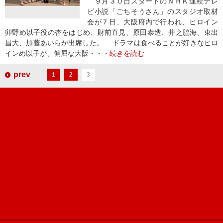
９月３０日スタートのＮＨＫ連続テレ
ビ小説「ごちそうさん」のスタジオ取材
会が７日、大阪府内で行われ、ヒロイン
卯野め以子役の杏をはじめ、財前直見、原田泰造、井之脇海、東出
昌大、加藤あいらが出席した。 ドラマは食べることが好きなヒロ
インめ以子が、偏屈な大阪・・・
続きを読む
prev
1
2
3