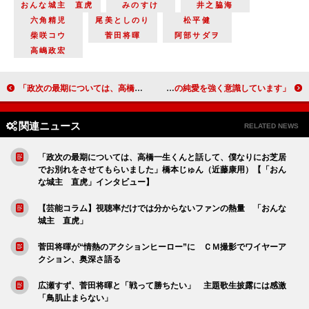
おんな城主 直虎
みのすけ
井之脇海
六角精児
尾美としのり
松平健
柴咲コウ
菅田将暉
阿部サダヲ
高嶋政宏
「政次の最期については、高橋一生くんと話して、僕なりにお芝居でお別れをさせてもらいました」橋本じゅん（近藤康用）【「おんな城主 直虎」インタビュー】
「美代子との純愛を強く意識しています」沢村一樹（谷田部実）【「ひよっこ」インタビュー】
関連ニュース
RELATED NEWS
「政次の最期については、高橋一生くんと話して、僕なりにお芝居
でお別れをさせてもらいました」橋本じゅん（近藤康用）【「おん
な城主 直虎」インタビュー】
【芸能コラム】視聴率だけでは分からないファンの熱量 「おんな
城主 直虎」
菅田将暉が“情熱のアクションヒーロー”に ＣＭ撮影でワイヤーア
クション、奥深さ語る
広瀬すず、菅田将暉と「戦って勝ちたい」 主題歌生披露には感激
「鳥肌止まらない」