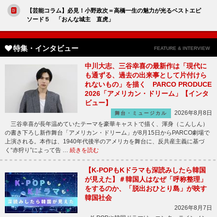
【芸能コラム】必見！小野政次＝高橋一生の魅力が光るベストエピ
ソード５ 「おんな城主 直虎」
特集・インタビュー
FEATURE & INTERVIEW
中川大志、三谷幸喜の最新作は「現代に
も通ずる、過去の出来事として片付けら
れないもの」を描く PARCO PRODUCE
2026「アメリカン・ドリーム」【インタ
ビュー】
2026年8月8日
舞台・ミュージカル
三谷幸喜が長年温めていたテーマを豪華キャストで描く、渾身（こんしん）
の書き下ろし新作舞台「アメリカン・ドリーム」が8月15日からPARCO劇場で
上演される。本作は、1940年代後半のアメリカを舞台に、反共産主義に基づ
く“赤狩り”によって告 …
続きを読む
【K-POPもKドラマも深読みしたら韓国
が見えた】＃韓国人はなぜ「呼称整理」
をするのか、「脱出おひとり島」が映す
韓国社会
2026年8月7日