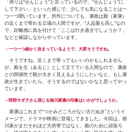
「周りは“せんじょう”と言っているので、“せんじょう”に
して下さい」といった感じで、少しでも気になることは一
つ一つ聞いています。所作についても、康政は殿（家康）
の近くまで寄れる立場の人間ですが、“人品最も高し”なの
で、距離感に気を付けて「ここは行き過ぎでしょうか？」
などと確認しながらやっています。
－一つ一つ細かく決まっているようで、大変そうですね。
そうですね。近くまで寄ってもいいのかもしれません
が、殿を主（あるじ）として立てている人間なので、康政
との関係性で殿が大きく見えるようにしたいなと。もし康
政が生きていたら、そうするのではないかなと思ってやっ
ています。
－阿部サダヲさん演じる徳川家康の印象はいかがでしょうか。
家康はこれまで“つかみどころがない古だぬき”というイ
メージで、ドラマや映画に登場してきました。今回は、徳
川家がまだそれほど大所帯ではなく、殿のために頑張ろ