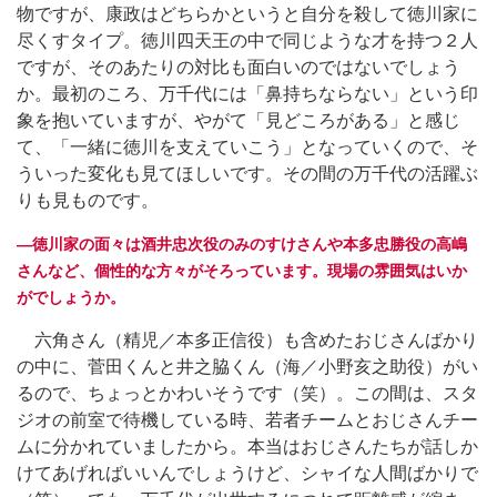
物ですが、康政はどちらかというと自分を殺して徳川家に
尽くすタイプ。徳川四天王の中で同じような才を持つ２人
ですが、そのあたりの対比も面白いのではないでしょう
か。最初のころ、万千代には「鼻持ちならない」という印
象を抱いていますが、やがて「見どころがある」と感じ
て、「一緒に徳川を支えていこう」となっていくので、そ
ういった変化も見てほしいです。その間の万千代の活躍ぶ
りも見ものです。
―徳川家の面々は酒井忠次役のみのすけさんや本多忠勝役の高嶋
さんなど、個性的な方々がそろっています。現場の雰囲気はいか
がでしょうか。
六角さん（精児／本多正信役）も含めたおじさんばかり
の中に、菅田くんと井之脇くん（海／小野亥之助役）がい
るので、ちょっとかわいそうです（笑）。この間は、スタ
ジオの前室で待機している時、若者チームとおじさんチー
ムに分かれていましたから。本当はおじさんたちが話しか
けてあげればいいんでしょうけど、シャイな人間ばかりで