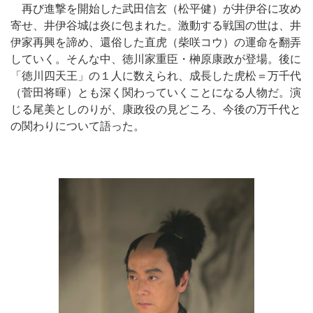
再び進撃を開始した武田信玄（松平健）が井伊谷に攻め
寄せ、井伊谷城は炎に包まれた。激動する戦国の世は、井
伊家再興を諦め、還俗した直虎（柴咲コウ）の運命を翻弄
していく。そんな中、徳川家重臣・榊原康政が登場。後に
「徳川四天王」の１人に数えられ、成長した虎松＝万千代
（菅田将暉）とも深く関わっていくことになる人物だ。演
じる尾美としのりが、康政役の見どころ、今後の万千代と
の関わりについて語った。