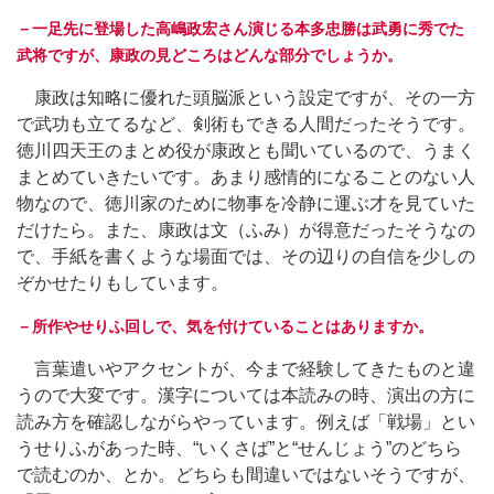
－一足先に登場した高嶋政宏さん演じる本多忠勝は武勇に秀でた
武将ですが、康政の見どころはどんな部分でしょうか。
康政は知略に優れた頭脳派という設定ですが、その一方
で武功も立てるなど、剣術もできる人間だったそうです。
徳川四天王のまとめ役が康政とも聞いているので、うまく
まとめていきたいです。あまり感情的になることのない人
物なので、徳川家のために物事を冷静に運ぶ才を見ていた
だけたら。また、康政は文（ふみ）が得意だったそうなの
で、手紙を書くような場面では、その辺りの自信を少しの
ぞかせたりもしています。
－所作やせりふ回しで、気を付けていることはありますか。
言葉遣いやアクセントが、今まで経験してきたものと違
うので大変です。漢字については本読みの時、演出の方に
読み方を確認しながらやっています。例えば「戦場」とい
うせりふがあった時、“いくさば”と“せんじょう”のどちら
で読むのか、とか。どちらも間違いではないそうですが、