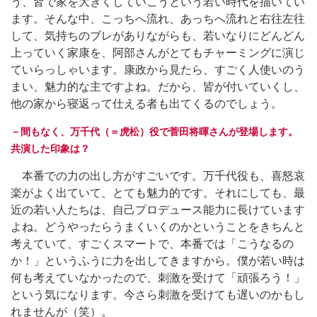
う、皆で家を大きくしていこうという若い時代を描いてい
ます。そんな中、こっちへ流れ、あっちへ流れと右往左往
して、気持ちのブレがありながらも、若いなりにどんどん
上っていく家康を、阿部さんがとてもチャーミングに演じ
ていらっしゃいます。康政から見たら、すごく人使いのう
まい、魅力的な主ですよね。だから、皆が付いていくし、
他の家から寝返って仕える者も出てくるのでしょう。
－間もなく、万千代（＝虎松）役で菅田将暉さんが登場します。
共演した印象は？
本番での力の出し方がすごいです。万千代役も、喜怒哀
楽がよく出ていて、とても魅力的です。それにしても、最
近の若い人たちは、自己プロデュース能力に長けています
よね。どうやったらうまくいくのかということをきちんと
考えていて、すごくスマートで、本番では「こうなるの
か！」というふうに力を出してきますから。僕が若い時は
何も考えていなかったので、刺激を受けて「頑張ろう！」
という気になります。今さら刺激を受けても遅いのかもし
れませんが（笑）。