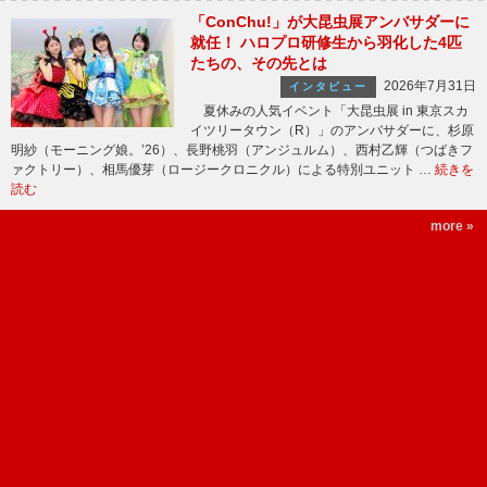
「ConChu!」が大昆虫展アンバサダーに
就任！ ハロプロ研修生から羽化した4匹
たちの、その先とは
2026年7月31日
インタビュー
夏休みの人気イベント「大昆虫展 in 東京スカ
イツリータウン（R）」のアンバサダーに、杉原
明紗（モーニング娘。’26）、長野桃羽（アンジュルム）、西村乙輝（つばきフ
ァクトリー）、相馬優芽（ロージークロニクル）による特別ユニット …
続きを
読む
more »