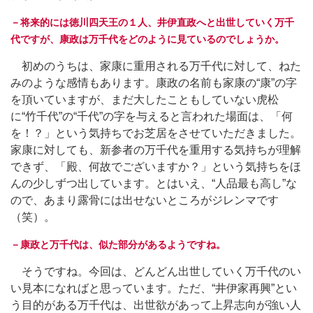
－将来的には徳川四天王の１人、井伊直政へと出世していく万千
代ですが、康政は万千代をどのように見ているのでしょうか。
初めのうちは、家康に重用される万千代に対して、ねた
みのような感情もあります。康政の名前も家康の“康”の字
を頂いていますが、まだ大したこともしていない虎松
に“竹千代”の“千代”の字を与えると言われた場面は、「何
を！？」という気持ちでお芝居をさせていただきました。
家康に対しても、新参者の万千代を重用する気持ちが理解
できず、「殿、何故でございますか？」という気持ちをほ
んの少しずつ出しています。とはいえ、“人品最も高し”な
ので、あまり露骨には出せないところがジレンマです
（笑）。
－康政と万千代は、似た部分があるようですね。
そうですね。今回は、どんどん出世していく万千代のい
い見本になればと思っています。ただ、“井伊家再興”とい
う目的がある万千代は、出世欲があって上昇志向が強い人