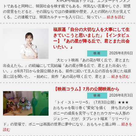
K-POPや韓国ドラマは、エンターテインメン
トであると同時に、韓国社会を映す鏡でもある。何気ない言葉やしぐさ、習慣
の背景をたどると、その国ならではの価値観や歴史、人との関わり方が見えて
くる。この連載では、韓国カルチャーを入り口に、知ってい …
続きを読む
福原遥「自分の大切な人を大事にして生
きていこうと思いました」【インタビュ
ー】『あの星が降る丘で、君とまた出会
いたい。』
2026年8月6日
映画
大ヒット映画『あの花が咲く丘で、君とまた
出会えたら。』の続編にして完結編『あの星が降る丘で、君とまた出会いた
い。』が8月7日から全国公開される。前作に続いて主人公の百合を演じた福原
遥に話を聞いた。 －始めに、前作『あの花が咲く丘で、君とま …
続きを読む
【映画コラム】7月の公開映画から
2026年8月3日
映画
「トイ・ストーリー5」（7月3日公開）★★★
おもちゃを取り巻く“変化”を描く 持ち主の少女
ボニーの成長を見守ってきたカウガール人形の
ジェシー。だが、タブレット端末「リリーパッ
ド」の登場で、ボニーは画面の世界に夢中になり、おもちゃと遊ぶ時 …
続きを
読む