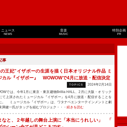
ニュース
音楽
特別企画
NEWS
MUSIC
PR
記事
悪の王妃”イザボーの生涯を描く日本オリジナル作品 ミ
ジカル『イザボー』 WOWOWで4月に放送・配信決定
2024年2月14日
TOPICS
Wでは、今年1月に東京・東京建物Brillia HALL、2月に大阪・オリック
にて上演されたミュージカル『イザボー』を4月に放送・配信することを
た。 ミュージカル『イザボー』は、ワタナベエンターテインメントと劇
末満健一氏がタッグを組むプロジェク・・・
続きを読む
まなと、２年越しの舞台上演に「本当にうれしい」 「
プのシーン全てが見どころです」