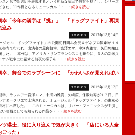
ンスと歌で新選組を表現するという斬新な演出で観客を魅了し、シリーズ
てきた。11作目となるミュージカル「・・・
続きを読む
朝幸「今年の漢字は『挑』」 「ドッグファイト」再演
気込み
2017年12月14日
TOPICS
ジカル「ドッグファイト」の公開初日囲み会見＆ゲネプロ観劇が１４
京都内で行われ、出演者の屋良朝幸、宮澤エマ、中河内雅貴、矢田悠祐ほ
場した。 本作は、アメリカ・サンフランシスコを舞台に、３人の新米兵
トナム戦争に出征する前夜の様子を・・・
続きを読む
朝幸、舞台でのラブシーンに 「かわいさが見えればい
」
2015年12月17日
TOPICS
幸、ラフルアー宮澤エマ、中河内雅貴、矢崎広、保坂知寿が１７日、日
シアタークリエで上演される、ミュージカル「ドッグファイト」の東京公
取材に出席した。 このミュージカルは、リバー・フェニックスが主演し
ない映画としても知られる作品を・・・
続きを読む
ンツ瑛士、役に入り込んで気が大きく 「店にいる人全
おごった」