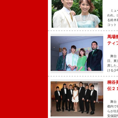
ミュー
われ、
る鈴木
コット
馬場
ティ
舞台「
日、東
席した
ける少
桐谷
伝２
舞台「
都内で
らが出
安保闘