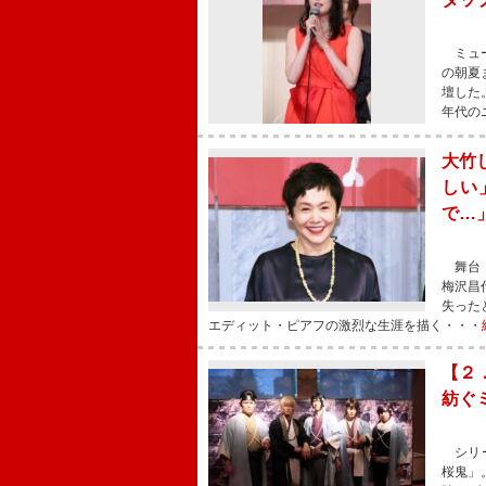
ミュー
の朝夏
壇した
年代の
大竹
しい
で…
舞台「
梅沢昌
失った
エディット・ピアフの激烈な生涯を描く・・・
【２
紡ぐ
シリー
桜鬼」