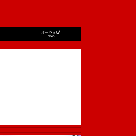
オーヴォ
OVO