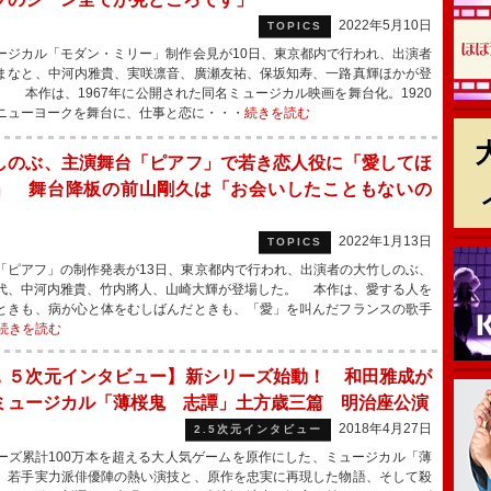
2022年5月10日
TOPICS
ジカル「モダン・ミリー」制作会見が10日、東京都内で行われ、出演者
まなと、中河内雅貴、実咲凛音、廣瀬友祐、保坂知寿、一路真輝ほかが登
。 本作は、1967年に公開された同名ミュージカル映画を舞台化。1920
ニューヨークを舞台に、仕事と恋に・・・
続きを読む
しのぶ、主演舞台「ピアフ」で若き恋人役に「愛してほ
」 舞台降板の前山剛久は「お会いしたこともないの
」
2022年1月13日
TOPICS
ピアフ」の制作発表が13日、東京都内で行われ、出演者の大竹しのぶ、
代、中河内雅貴、竹内將人、山崎大輝が登場した。 本作は、愛する人を
ときも、病が心と体をむしばんだときも、「愛」を叫んだフランスの歌手
続きを読む
．５次元インタビュー】新シリーズ始動！ 和田雅成が
ミュージカル「薄桜鬼 志譚」土方歳三篇 明治座公演
2018年4月27日
2.5次元インタビュー
ズ累計100万本を超える大人気ゲームを原作にした、ミュージカル「薄
。若手実力派俳優陣の熱い演技と、原作を忠実に再現した物語、そして殺