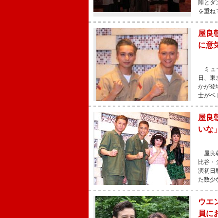
陣とダ
を重ね
屋良
に意
ミュー
日、東
かが登
士がベ
屋良
いな
屋良朝
比谷・
演初日
た数少
ウエ
員に