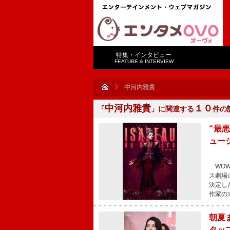
特集・インタビュー
FEATURE & INTERVIEW
中河内雅貴
中河内雅貴
１０
「
」に関連する
件の
“最
ュー
WOWO
ス劇場
決定し
作家の
朝夏
タッ