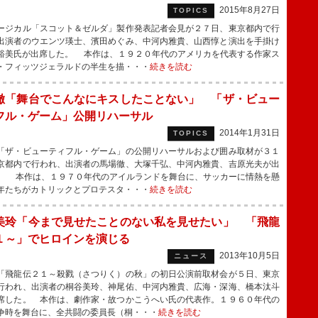
2015年8月27日
TOPICS
ジカル「スコット＆ゼルダ」製作発表記者会見が２７日、東京都内で行
出演者のウエンツ瑛士、濱田めぐみ、中河内雅貴、山西惇と演出を手掛け
裕美氏が出席した。 本作は、１９２０年代のアメリカを代表する作家ス
・フィッツジェラルドの半生を描・・・
続きを読む
徹「舞台でこんなにキスしたことない」 「ザ・ビュー
フル・ゲーム」公開リハーサル
2014年1月31日
TOPICS
ザ・ビューティフル・ゲーム」の公開リハーサルおよび囲み取材が３１
京都内で行われ、出演者の馬場徹、大塚千弘、中河内雅貴、吉原光夫が出
。 本作は、１９７０年代のアイルランドを舞台に、サッカーに情熱を懸
年たちがカトリックとプロテスタ・・・
続きを読む
美玲「今まで見せたことのない私を見せたい」 「飛龍
１～」でヒロインを演じる
2013年10月5日
ニュース
飛龍伝２１～殺戮（さつりく）の秋」の初日公演前取材会が５日、東京
行われ、出演者の桐谷美玲、神尾佑、中河内雅貴、広海・深海、橋本汰斗
席した。 本作は、劇作家・故つかこうへい氏の代表作。１９６０年代の
争時を舞台に、全共闘の委員長（桐・・・
続きを読む