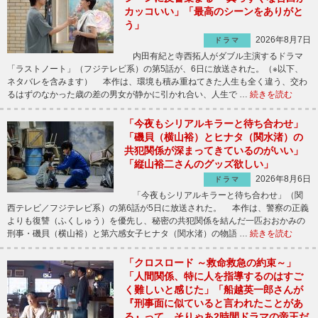
カッコいい」「最高のシーンをありがと
う」
2026年8月7日
ドラマ
内田有紀と寺西拓人がダブル主演するドラマ
「ラストノート」（フジテレビ系）の第5話が、6日に放送された。（※以下、
ネタバレを含みます） 本作は、環境も積み重ねてきた人生も全く違う、交わ
るはずのなかった歳の差の男女が静かに引かれ合い、人生で …
続きを読む
「今夜もシリアルキラーと待ち合わせ」
「磯貝（横山裕）とヒナタ（関水渚）の
共犯関係が深まってきているのがいい」
「縦山裕二さんのグッズ欲しい」
2026年8月6日
ドラマ
「今夜もシリアルキラーと待ち合わせ」（関
西テレビ／フジテレビ系）の第6話が5日に放送された。 本作は、警察の正義
よりも復讐（ふくしゅう）を優先し、秘密の共犯関係を結んだ一匹おおかみの
刑事・磯貝（横山裕）と第六感女子ヒナタ（関水渚）の物語 …
続きを読む
「クロスロード ～救命救急の約束～」
「人間関係、特に人を指導するのはすご
く難しいと感じた」「船越英一郎さんが
『刑事面に似ていると言われたことがあ
る』って、そりゃあ2時間ドラマの帝王だ