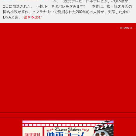
木」（読売テレビ・日本テレビ系）の第5話が、
2日に放送された。（※以下、ネタバレを含みます） 本作は、松下龍之介氏の
同名小説が原作。ヒマラヤ山中で発掘された200年前の人骨が、失踪した妹の
DNAと完 …
続きを読む
more »