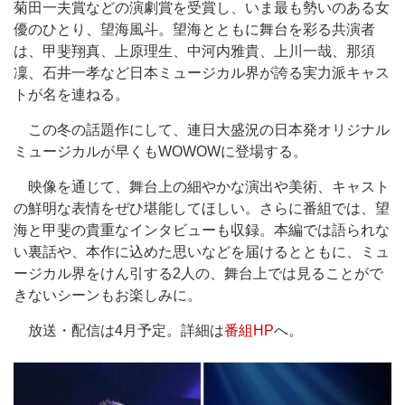
菊田一夫賞などの演劇賞を受賞し、いま最も勢いのある女
優のひとり、望海風斗。望海とともに舞台を彩る共演者
は、甲斐翔真、上原理生、中河内雅貴、上川一哉、那須
凜、石井一孝など日本ミュージカル界が誇る実力派キャス
トが名を連ねる。
この冬の話題作にして、連日大盛況の日本発オリジナル
ミュージカルが早くもWOWOWに登場する。
映像を通じて、舞台上の細やかな演出や美術、キャスト
の鮮明な表情をぜひ堪能してほしい。さらに番組では、望
海と甲斐の貴重なインタビューも収録。本編では語られな
い裏話や、本作に込めた思いなどを届けるとともに、ミュ
ージカル界をけん引する2人の、舞台上では見ることがで
きないシーンもお楽しみに。
放送・配信は4月予定。詳細は
番組HP
へ。