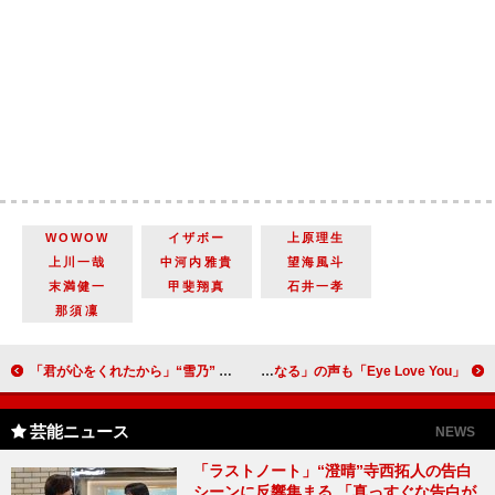
WOWOW
イザボー
上原理生
上川一哉
中河内雅貴
望海風斗
末満健一
甲斐翔真
石井一孝
那須凜
「君が心をくれたから」“雪乃” 余貴美子の終活とボイスレコーダーに視聴者涙 「余さんの演技、声、表情の作り方とか本当にすごい」
「Eye Love You」テオの素直なアプローチに「かわいいがだだ漏れ」 謎を含む展開に「絵本の秘密が気になる」の声も
芸能ニュース
NEWS
「ラストノート」“澄晴”寺西拓人の告白
シーンに反響集まる 「真っすぐな告白が