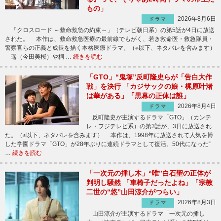
もの」
2026年8月6日
ドラマ
「クロスロード ～救命救急の約束～」（テレビ朝日系）の第5話が4日に放送
された。 本作は、救命救急医療の最前線でもがく、若き救命医・救急隊員・
警察官らの正義と成長を描く本格医療ドラマ。（※以下、ネタバレを含みます）
遥（今田美桜）や桐 …
続きを読む
「GTO」“鬼塚”反町隆史らが「告白大作
戦」を決行 「カジサックの娘・梶原叶渚
は華がある」「黒幕の正体は誰」
2026年8月4日
ドラマ
反町隆史が主演するドラマ「GTO」（カンテ
レ・フジテレビ系）の第3話が、3日に放送され
た。（※以下、ネタバレを含みます） 本作は、1998年に放送されて人気を博
した学園ドラマ「GTO」が28年ぶりに連続ドラマとして復活。50代になった“
…
続きを読む
「一次元の挿し木」“唯”白石聖の正体が
判明し騒然 「車椅子だったよね」「宗教
二世の“悠”山田涼介がつらい」
2026年8月3日
ドラマ
山田涼介が主演するドラマ「一次元の挿し