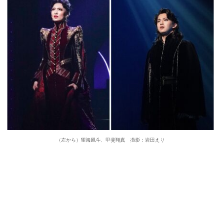
（左から）望海風斗、甲斐翔真 撮影：岩田えり