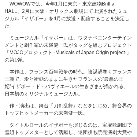
WOWOWでは、今年1月に東京・東京建物Brillia
HALL、2月に大阪・オリックス劇場にて上演されたミュー
ジカル『イザボー』を4月に放送・配信することを決定し
た。
ミュージカル『イザボー』は、ワタナベエンターテイン
メントと劇作家の末満健一氏がタッグを組むプロジェクト
「MOJOプロジェクト -Musicals of Japan Origin project-」
の第1弾。
本作は、フランス百年戦争の時代。陰謀渦巻くフランス
王朝で、愛と衝動のままに生きたフランスの“最悪の王
妃”イザボー・ド・バヴィエールの生きざまが描かれる、
日本初のオリジナルミュージカル。
作・演出は、舞台『刀剣乱舞』などをはじめ、舞台界の
トップヒットメーカーの末満健一氏。
タイトルロールのイザボーを演じるのは、宝塚歌劇団で
雪組トップスターとして活躍し、退団後も読売演劇大賞や