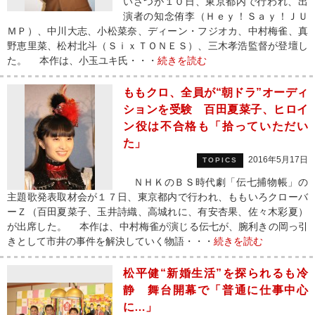
いさつが１０日、東京都内で行われ、出
演者の知念侑李（Ｈｅｙ！Ｓａｙ！ＪＵ
ＭＰ）、中川大志、小松菜奈、ディーン・フジオカ、中村梅雀、真
野恵里菜、松村北斗（ＳｉｘＴＯＮＥＳ）、三木孝浩監督が登壇し
た。 本作は、小玉ユキ氏・・・
続きを読む
ももクロ、全員が“朝ドラ”オーディ
ションを受験 百田夏菜子、ヒロイ
ン役は不合格も「拾っていただい
た」
2016年5月17日
TOPICS
ＮＨＫのＢＳ時代劇「伝七捕物帳」の
主題歌発表取材会が１７日、東京都内で行われ、ももいろクローバ
ーＺ（百田夏菜子、玉井詩織、高城れに、有安杏果、佐々木彩夏）
が出席した。 本作は、中村梅雀が演じる伝七が、腕利きの岡っ引
きとして市井の事件を解決していく物語・・・
続きを読む
松平健“新婚生活”を探られるも冷
静 舞台開幕で「普通に仕事中心
に…」