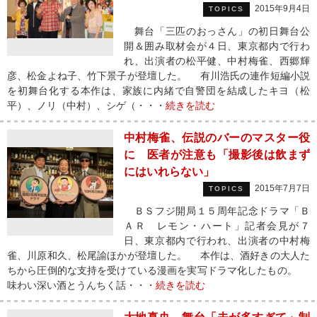
2015年9月4日
TOPICS
舞台「三匹のおっさん」の初日舞台公
開＆囲み取材会が４日、東京都内で行わ
れ、出演者の松平健、中村梅雀、西郷輝
彦、松金よね子、竹下景子が登壇した。 有川浩氏の連作短編小説
を初舞台化する本作は、家族に内緒で自警団を結成したキヨ（松
平）、ノリ（中村）、シゲ（・・・
続きを読む
中村梅雀、伝説のバーのマスター役
に 医者が注意も「撮影後は飲まず
にはいれらない」
2015年7月7日
TOPICS
ＢＳフジ開局１５周年記念ドラマ「Ｂ
ＡＲ レモン・ハート」記者会見が７
日、東京都内で行われ、出演者の中村梅
雀、川原和久、松尾諭ほかが登壇した。 本作は、酒好きの大人た
ちから圧倒的な支持を受けている漫画を実写ドラマ化したもの。
味わい深い酒とうんちく話・・・
続きを読む