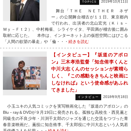
2019年10月11日
TOPICS
舞台「ＴＨＥ ＮＥＴＨＥＲ ネザ
ー」の公開舞台稽古が１１日、東京都内
で行われ、出演者の北山宏光（Ｋｉｓ－
Ｍｙ－Ｆｔ２）、中村梅雀、シライケイタ、平田満が稽古後に囲み
取材に応じた。 本作は、インターネット上の仮想空間にはびこる
「人間の欲望の暴走」や「倫・・・
続きを読む
【インタビュー】『坂道のアポロ
ン』三木孝浩監督「知念侑李くんと
中川大志くんのセッションが素晴ら
しく、『この感動をきちんと映画に
しなければ』という使命感があふれ
てきました」
2018年9月18日
インタビュー
小玉ユキの人気コミックを実写映画化した『坂道のアポロン』の
Blu－ray＆DVDが９月19日に発売される。孤独な高校生・西見薫と
同級生の不良少年・川渕千太郎のジャズを通じた交流をつづった青
春音楽映画だ。薫役に知念侑李、千太郎役に中川大志という人気若
手俳優２人を起用・・・
続きを読む