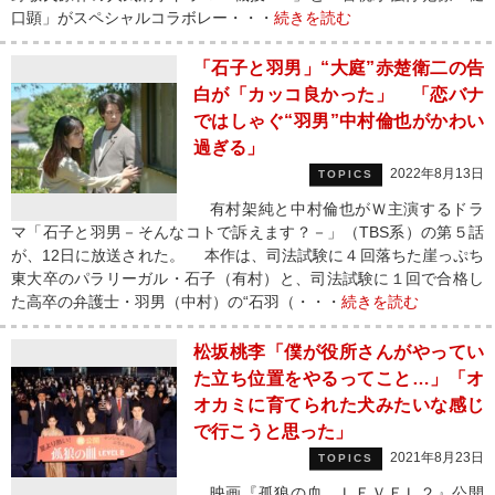
口顕」がスペシャルコラボレー・・・
続きを読む
「石子と羽男」“大庭”赤楚衛二の告
白が「カッコ良かった」 「恋バナ
ではしゃぐ“羽男”中村倫也がかわい
過ぎる」
2022年8月13日
TOPICS
有村架純と中村倫也がＷ主演するドラ
マ「石子と羽男－そんなコトで訴えます？－」（TBS系）の第５話
が、12日に放送された。 本作は、司法試験に４回落ちた崖っぷち
東大卒のパラリーガル・石子（有村）と、司法試験に１回で合格し
た高卒の弁護士・羽男（中村）の“石羽（・・・
続きを読む
松坂桃李「僕が役所さんがやってい
た立ち位置をやるってこと…」「オ
オカミに育てられた犬みたいな感じ
で行こうと思った」
2021年8月23日
TOPICS
映画『孤狼の血 ＬＥＶＥＬ２』公開