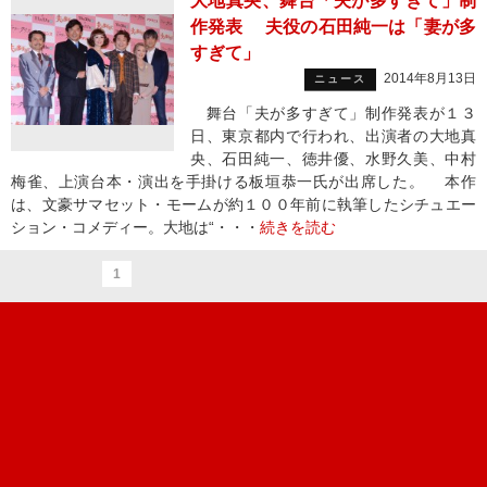
大地真央、舞台「夫が多すぎて」制
作発表 夫役の石田純一は「妻が多
すぎて」
2014年8月13日
ニュース
舞台「夫が多すぎて」制作発表が１３
日、東京都内で行われ、出演者の大地真
央、石田純一、徳井優、水野久美、中村
梅雀、上演台本・演出を手掛ける板垣恭一氏が出席した。 本作
は、文豪サマセット・モームが約１００年前に執筆したシチュエー
ション・コメディー。大地は“・・・
続きを読む
1