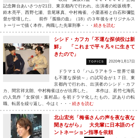
記念舞台あいさつが21日、東京都内で行われ、出演者の松坂桃李、
鈴木亮平、西野七瀬、音尾琢真、中村梅雀、小栗基裕と白石和彌監
督が登壇した。 前作『孤狼の血』（18）の３年後をオリジナルス
トーリーで描く本作。殉職した先輩刑事・・・
続きを読む
シシド・カフカ「不運な探偵役は新
鮮」 「これまで平々凡々に生きて
きたので」
2020年1月17日
TOPICS
ドラマ１０「ハムラアキラ～世界で最
も不運な探偵～」の試写会が１７日、東
京都内で行われ、出演者のシシド・カフ
カ、間宮祥太朗、中村梅雀ほかが出席した。 本作は、若竹七海氏
の人気作『女探偵・葉村晶』を初ドラマ化したもの。訳ありの転
職、転居を繰り返し、今はミ・・・
続きを読む
北山宏光「梅雀さんの声を夜な夜な
聞きながら」 大先輩に日本語のイ
ントネーション指導を依頼