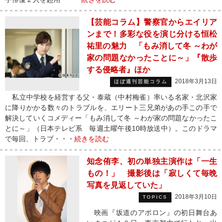
【芸能コラム】警察官からエイリア
ンまで！多彩な役を演じ分ける恒松
祐里の魅力 「もみ消して冬 ～わが
家の問題なかったことに～」『散歩
する侵略者』ほか
2018年3月13日
ほぼ週刊芸能コラム
私立中学校を経営する父・泰蔵（中村梅雀）率いる名家・北沢家
に降りかかる数々のトラブルを、エリート三兄弟があの手この手で
解決していくコメディー「もみ消して冬 ～わが家の問題なかったこ
とに～」（日本テレビ系 毎週土曜午後10時放送中）。このドラマ
で毎回、トラブ・・・
続きを読む
知念侑李、初の単独主演作は「一生
もの！」 撮影後は「寂しくて毎晩
写真を見返していた」
2018年3月10日
TOPICS
映画『坂道のアポロン』の初日舞台あ