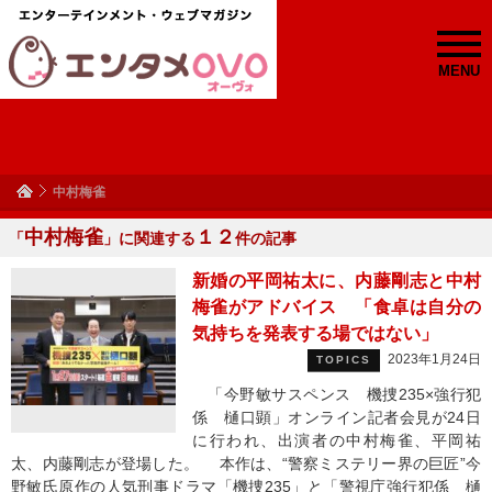
MENU
中村梅雀
中村梅雀
１２
「
」に関連する
件の記事
新婚の平岡祐太に、内藤剛志と中村
梅雀がアドバイス 「食卓は自分の
気持ちを発表する場ではない」
2023年1月24日
TOPICS
「今野敏サスペンス 機捜235×強行犯
係 樋口顕」オンライン記者会見が24日
に行われ、出演者の中村梅雀、平岡祐
太、内藤剛志が登場した。 本作は、“警察ミステリー界の巨匠”今
野敏氏原作の人気刑事ドラマ「機捜235」と「警視庁強行犯係 樋