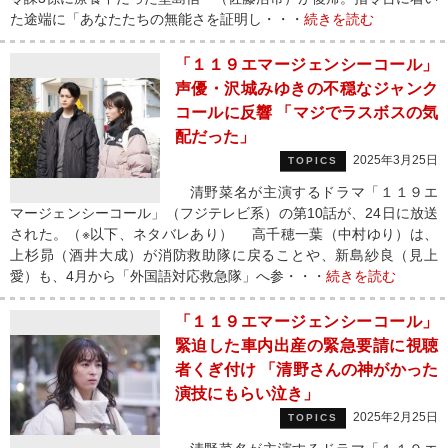
た途端に「あなたたちの無能さを証明し・・・
続きを読む
「１１９エマージェンシーコール」
声優・沢城みゆきの不穏なジャンク
コールに反響 「マジでラスボスの気
配だった」
2025年3月25日
TOPICS
清野菜名が主演するドラマ「１１９エ
マージェンシーコール」（フジテレビ系）の第10話が、24日に放送
された。（※以下、ネタバレあり） 高千穂一葉（中村ゆり）は、
上杉昴（酒井大成）が消防救助隊に戻ることや、新島紗良（見上
愛）も、4月から「外国語対応救急隊」へ参・・・
続きを読む
「１１９エマージェンシーコール」
緊迫した車内出産の緊急要請に視聴
者くぎ付け 「清野さんの神がかった
演技にもらい泣き」
2025年2月25日
TOPICS