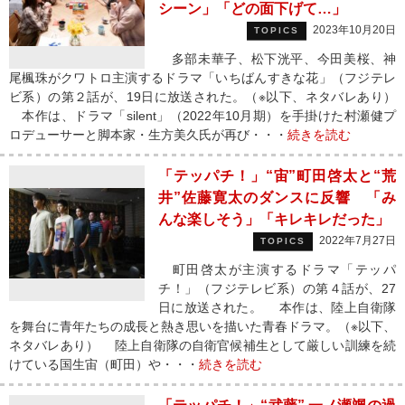
シーン」「どの面下げて…」
2023年10月20日
TOPICS
多部未華子、松下洸平、今田美桜、神
尾楓珠がクワトロ主演するドラマ「いちばんすきな花」（フジテレ
ビ系）の第２話が、19日に放送された。（※以下、ネタバレあり）
本作は、ドラマ「silent」（2022年10月期）を手掛けた村瀬健プ
ロデューサーと脚本家・生方美久氏が再び・・・
続きを読む
「テッパチ！」“宙”町田啓太と“荒
井”佐藤寛太のダンスに反響 「み
んな楽しそう」「キレキレだった」
2022年7月27日
TOPICS
町田啓太が主演するドラマ「テッパ
チ！」（フジテレビ系）の第４話が、27
日に放送された。 本作は、陸上自衛隊
を舞台に青年たちの成長と熱き思いを描いた青春ドラマ。（※以下、
ネタバレあり） 陸上自衛隊の自衛官候補生として厳しい訓練を続
けている国生宙（町田）や・・・
続きを読む