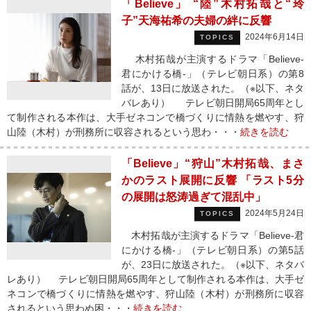
「Believe」 “陸”木村拓哉と“玲
子”天海祐希の夫婦の絆に反響
2024年6月14日
TOPICS
木村拓哉が主演するドラマ「Believe-
君にかける橋-」（テレビ朝日系）の第8
話が、13日に放送された。（※以下、ネタ
バレあり） テレビ朝日開局65周年とし
て制作される本作は、大手ゼネコンで橋づくりに情熱を燃やす、狩
山陸（木村）が刑務所に収容されるという思わ・・・
続きを読む
「Believe」“狩山”木村拓哉、まさ
かのラスト展開に反響 「ラスト5分
の展開は怒涛過ぎて混乱中」
2024年5月24日
TOPICS
木村拓哉が主演するドラマ「Believe-君
にかける橋-」（テレビ朝日系）の第5話
が、23日に放送された。（※以下、ネタバ
レあり） テレビ朝日開局65周年として制作される本作は、大手ゼ
ネコンで橋づくりに情熱を燃やす、狩山陸（木村）が刑務所に収容
されるという思わぬ困・・・
続きを読む