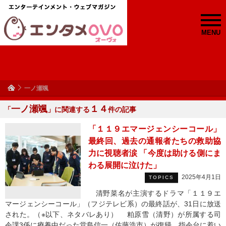
MENU
一ノ瀬颯
一ノ瀬颯
１４
「
」に関連する
件の記事
「１１９エマージェンシーコール」
最終回、過去の通報者たちの救助協
力に視聴者涙 「今度は助ける側にま
わる展開に泣けた」
2025年4月1日
TOPICS
清野菜名が主演するドラマ「１１９エ
マージェンシーコール」（フジテレビ系）の最終話が、31日に放送
された。（※以下、ネタバレあり） 粕原雪（清野）が所属する司
令課3係に療養中だった堂島信一（佐藤浩市）が復帰。指令台に着い