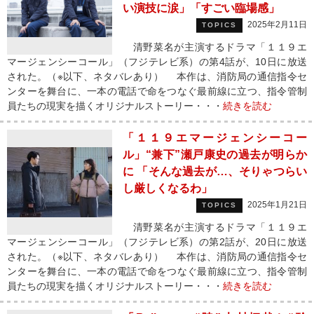
い演技に涙」「すごい臨場感」
2025年2月11日
TOPICS
清野菜名が主演するドラマ「１１９エ
マージェンシーコール」（フジテレビ系）の第4話が、10日に放送
された。（※以下、ネタバレあり） 本作は、消防局の通信指令セ
ンターを舞台に、一本の電話で命をつなぐ最前線に立つ、指令管制
員たちの現実を描くオリジナルストーリー・・・
続きを読む
「１１９エマージェンシーコー
ル」“兼下”瀬戸康史の過去が明らか
に 「そんな過去が…、そりゃつらい
し厳しくなるわ」
2025年1月21日
TOPICS
清野菜名が主演するドラマ「１１９エ
マージェンシーコール」（フジテレビ系）の第2話が、20日に放送
された。（※以下、ネタバレあり） 本作は、消防局の通信指令セ
ンターを舞台に、一本の電話で命をつなぐ最前線に立つ、指令管制
員たちの現実を描くオリジナルストーリー・・・
続きを読む