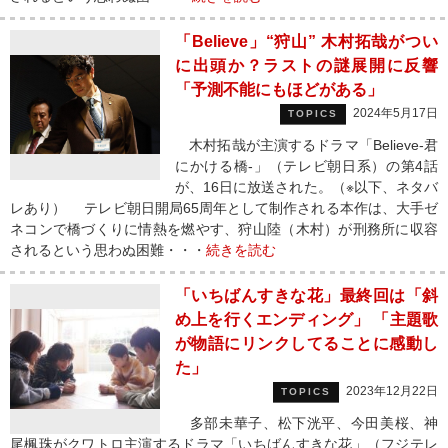
「Believe」“狩山” 木村拓哉がつい
に出頭か？ラストの謎展開に反響
「予測不能にもほどがある」
2024年5月17日
TOPICS
木村拓哉が主演するドラマ「Believe-君
にかける橋-」（テレビ朝日系）の第4話
が、16日に放送された。（※以下、ネタバ
レあり） テレビ朝日開局65周年として制作される本作は、大手ゼ
ネコンで橋づくりに情熱を燃やす、狩山陸（木村）が刑務所に収容
されるという思わぬ困難・・・
続きを読む
「いちばんすきな花」最終回は「斜
め上を行くエンディング」 「主題歌
が物語にリンクしてることに感動し
た」
2023年12月22日
TOPICS
多部未華子、松下洸平、今田美桜、神
尾楓珠がクワトロ主演するドラマ「いちばんすきな花」（フジテレ