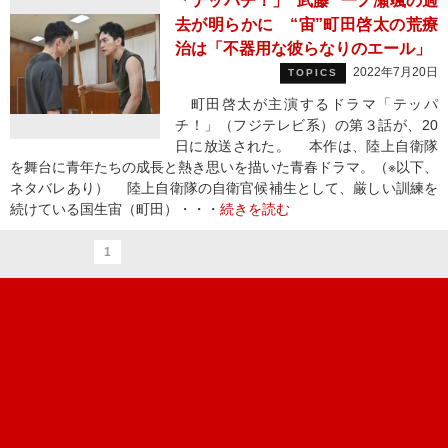
「テッパチ！」“武藤” 一ノ瀬颯の過
去が明らかに “宙”町田啓太の荒療
治は「不器用な彼らなりのエール」
2022年7月20日
TOPICS
町田啓太が主演するドラマ「テッパ
チ！」（フジテレビ系）の第３話が、20
日に放送された。 本作は、陸上自衛隊
を舞台に青年たちの成長と熱き思いを描いた青春ドラマ。（※以下、
ネタバレあり） 陸上自衛隊の自衛官候補生として、厳しい訓練を
続けている国生宙（町田）・・・
続きを読む
1