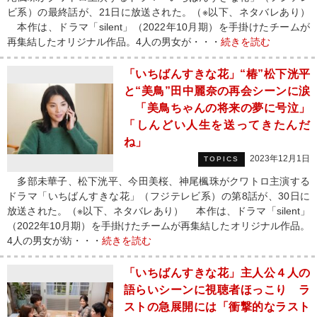
ビ系）の最終話が、21日に放送された。（※以下、ネタバレあり）
本作は、ドラマ「silent」（2022年10月期）を手掛けたチームが
再集結したオリジナル作品。4人の男女が・・・
続きを読む
「いちばんすきな花」“椿”松下洸平
と“美鳥”田中麗奈の再会シーンに涙
「美鳥ちゃんの将来の夢に号泣」
「しんどい人生を送ってきたんだ
ね」
2023年12月1日
TOPICS
多部未華子、松下洸平、今田美桜、神尾楓珠がクワトロ主演する
ドラマ「いちばんすきな花」（フジテレビ系）の第8話が、30日に
放送された。（※以下、ネタバレあり） 本作は、ドラマ「silent」
（2022年10月期）を手掛けたチームが再集結したオリジナル作品。
4人の男女が紡・・・
続きを読む
「いちばんすきな花」主人公４人の
語らいシーンに視聴者ほっこり ラ
ストの急展開には「衝撃的なラスト