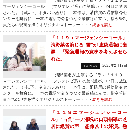
清野菜名が主演するドラマ「１１９エ
マージェンシーコール」（フジテレビ系）の第6話が、24日に放送
された。（※以下、ネタバレあり） 本作は、消防局の通信指令セ
ンターを舞台に、一本の電話で命をつなぐ最前線に立つ、指令管制
員たちの現実を描くオリジナルストーリー・・・
続きを読む
「１１９エマージェンシーコール」
清野菜名演じる“雪”が 虚偽通報に翻
弄 「緊急通報の意味を考えさせら
れた」
2025年2月18日
TOPICS
清野菜名が主演するドラマ「１１９エ
マージェンシーコール」（フジテレビ系）の第5話が、17日に放送
された。（※以下、ネタバレあり） 本作は、消防局の通信指令セ
ンターを舞台に、一本の電話で命をつなぐ最前線に立つ、指令管制
員たちの現実を描くオリジナルストーリー・・・
続きを読む
「１１９エマージェンシーコー
ル」“与呉”一ノ瀬颯の口頭指導の芝
居に絶賛の声 「想像以上の好演。熱