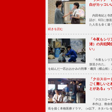
白がカッコい
内田有紀と寺西
話が、6日に放
た人生も全く違
続きを読む
「今夜もシリ
渚）の共犯関
い」
「今夜もシリア
放送された。 
を結んだ一匹おおかみの刑事・磯貝（横山裕）
「クロスロー
ごく難しいと
とがある』っ
「クロスロード
本作は、救命救
長を描く本格医療ドラマ。（※以下、ネタバレ