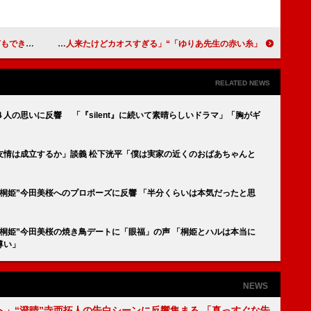
死です」と告白
「ゆりあ先生の赤い糸」“ゆりあ”菅野美穂と“稟久”鈴鹿央士のバトルに隠し子も参戦 「愛人の子２人来たけどカオスすぎる」
RELATED NEWS
人の思いに反響 「『silent』に続いて素晴らしいドラマ」「胸がギ
友情は成立するか」談義 松下洸平「僕は実家の近くのおばあちゃんと
“桐姫”今田美桜へのプロポーズに反響 「半分くらいは本気だったと思
“桐姫”今田美桜の焼き鳥デートに「眼福」の声 「桐姫とハルは本当に
尊い」
NEWS
ト」“澄晴”寺西拓人の告白シーンに反響集まる 「真っすぐな告