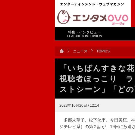
特集・インタビュー
FEATURE & INTERVIEW
ニュース
TOPICS
「いちばんすきな花
視聴者ほっこり ラ
ストシーン」「どの
2023年10月20日 / 12:14
多部未華子、松下洸平、今田美桜、神
ジテレビ系）の第２話が、19日に放送