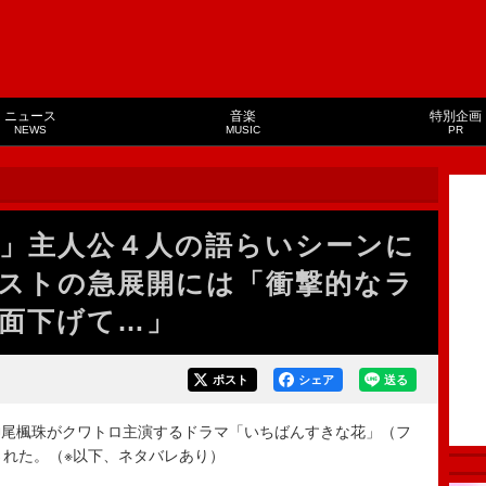
ニュース
音楽
特別企画
NEWS
MUSIC
PR
」主人公４人の語らいシーンに
ストの急展開には「衝撃的なラ
面下げて…」
ポスト
シェア
送る
尾楓珠がクワトロ主演するドラマ「いちばんすきな花」（フ
された。（※以下、ネタバレあり）