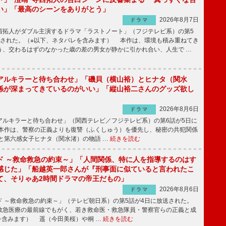
い」「最高のシーンをありがとう」
2026年8月7日
ドラマ
拓人がダブル主演するドラマ「ラストノート」（フジテレビ系）の第5
送された。（※以下、ネタバレを含みます） 本作は、環境も積み重ねてき
う、交わるはずのなかった歳の差の男女が静かに引かれ合い、人生で …
アルキラーと待ち合わせ」「磯貝（横山裕）とヒナタ（関水
係が深まってきているのがいい」「縦山裕二さんのグッズ欲し
2026年8月6日
ドラマ
ルキラーと待ち合わせ」（関西テレビ／フジテレビ系）の第6話が5日に
本作は、警察の正義よりも復讐（ふくしゅう）を優先し、秘密の共犯関係
と第六感女子ヒナタ（関水渚）の物語 …
続きを読む
ド ～救命救急の約束～」「人間関係、特に人を指導するのはす
感じた」「船越英一郎さんが『刑事面に似ていると言われたこ
て、そりゃあ2時間ドラマの帝王だもの」
2026年8月6日
ドラマ
 ～救命救急の約束～」（テレビ朝日系）の第5話が4日に放送された。
急医療の最前線でもがく、若き救命医・救急隊員・警察官らの正義と成
を含みます） 遥（今田美桜）や桐 …
続きを読む