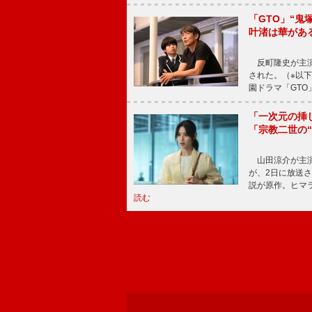
「GTO」“
叶渚は華があ
反町隆史が主演
された。（※以
園ドラマ「GTO
「一次元の挿
「宗教二世の
山田涼介が主演
が、2日に放送
説が原作。ヒマラ
読む