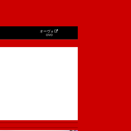
オーヴォ
OVO