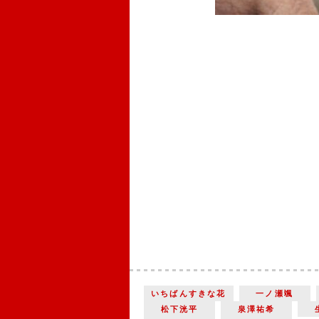
いちばんすきな花
一ノ瀬颯
松下洸平
泉澤祐希