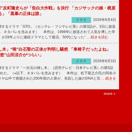
鬼塚”反町隆史らが「告白大作戦」を決行 「カジサックの娘・梶原
る」「黒幕の正体は誰」
2026年8月4日
ドラマ
するドラマ「GTO」（カンテレ・フジテレビ系）の第3話が、3日に放送
下、ネタバレを含みます） 本作は、1998年に放送されて人気を博した学
」が28年ぶりに連続ドラマとして復活。50代になった“ …
続きを読む
し木」“唯”白石聖の正体が判明し騒然 「車椅子だったよね」
“悠”山田涼介がつらい」
2026年8月3日
ドラマ
するドラマ「一次元の挿し木」（読売テレビ・日本テレビ系）の第5話
された。（※以下、ネタバレを含みます） 本作は、松下龍之介氏の同名小
ヤ山中で発掘された200年前の人骨が、失踪した妹のDNAと完 …
続きを
more »