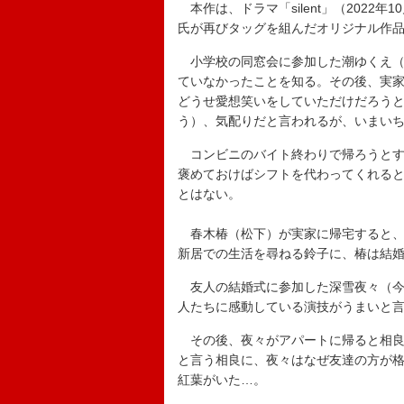
本作は、ドラマ「silent」（2022
氏が再びタッグを組んだオリジナル作品
小学校の同窓会に参加した潮ゆくえ（
ていなかったことを知る。その後、実
どうせ愛想笑いをしていただけだろう
う）、気配りだと言われるが、いまい
コンビニのバイト終わりで帰ろうとす
褒めておけばシフトを代わってくれる
とはない。
春木椿（松下）が実家に帰宅すると、
新居での生活を尋ねる鈴子に、椿は結
友人の結婚式に参加した深雪夜々（今
人たちに感動している演技がうまいと
その後、夜々がアパートに帰ると相良
と言う相良に、夜々はなぜ友達の方が
紅葉がいた…。