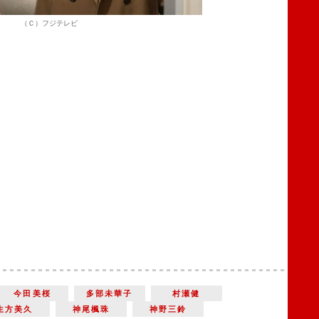
（Ｃ）フジテレビ
今田美桜
多部未華子
村瀬健
生方美久
神尾楓珠
神野三鈴