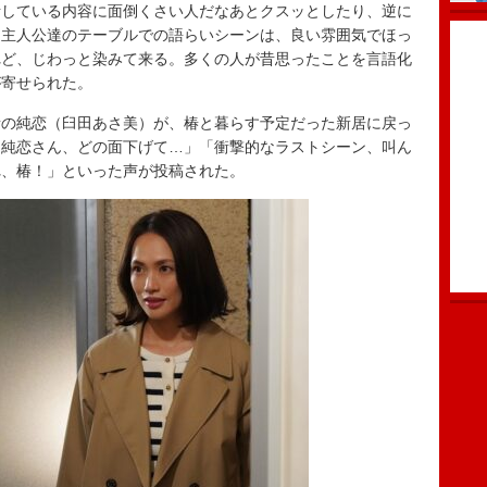
話している内容に面倒くさい人だなあとクスッとしたり、逆に
「主人公達のテーブルでの語らいシーンは、良い雰囲気でほっ
れど、じわっと染みて来る。多くの人が昔思ったことを言語化
が寄せられた。
の純恋（臼田あさ美）が、椿と暮らす予定だった新居に戻っ
。純恋さん、どの面下げて…」「衝撃的なラストシーン、叫ん
れ、椿！」といった声が投稿された。