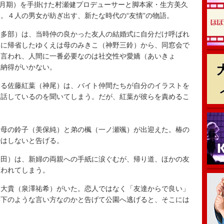
年10月期）を手掛けた村瀬健プロデューサーと脚本家・生方美久
。４人の男女が紡ぎ出す、新たな時代の“友情”の物語。
多部）は、当時仲の良かった友人の結婚式に自分だけ呼ばれ
家に帰省したゆくえは母のみきこ（神野三鈴）から、同窓会で
と言われ、人間に一番必要なのは社交性や愛嬌（あいきょ
ち納得がいかない。
る佐藤紅葉（神尾）は、バイト仲間たちが自分のイラストを
と話しているのを聞いてしまう。だが、紅葉が彼らを責めるこ
母の鈴子（美保純）と弟の楓（一ノ瀬颯）が出迎えた。椿の
婚はしないと告げる。
田）は、新婦の両親への手紙に涙ぐむが、帰り道、ほかの友
言われてしまう。
大貴（泉澤祐希）がいた。恋人ではなく「友達からで良い」
格下のような言い方なのかと告げて公園へ逃げると、そこには