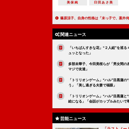
美保純
臼田あさ美
篠原涼子、自身の性格は「末っ子で、案外何もできない」 中尾明慶「今、嫁にバレないように必
関連ニュース
「いちばんすきな花」“２人組”を巡る４
ュッとなった」
多部未華子、今田美桜らが「男女間の
マジで友達」
「トリリオンゲーム」“ハル”目黒蓮の
う」「美し過ぎる夫妻で福眼」
「トリリオンゲーム」“ハル”目黒蓮と
絵になる」「会話がカップルみたいで
芸能ニュース
「ラストノー