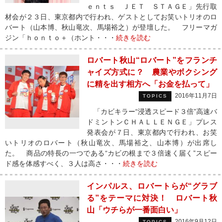
ｅｎｔｓ ＪＥＴ ＳＴＡＧＥ」先行取
材会が２３日、東京都内で行われ、ゲストとしてお笑いトリオのロ
バート（山本博、秋山竜次、馬場裕之）が登壇した。 フリーマガ
ジン「ｈｏｎｔｏ＋（ホント・・・
続きを読む
ロバート秋山“ロバート”をフランチ
ャイズ方式に？ 農業やボクシング
に精を出す相方へ「お金を払って」
2016年11月7日
TOPICS
「カビキラー“浸透スピード３倍”高速バ
ドミントンＣＨＡＬＬＥＮＧＥ」プレス
発表会が７日、東京都内で行われ、お笑
いトリオのロバート（秋山竜次、馬場裕之、山本博）が出席し
た。 商品の特長の一つである“カビの根まで３倍速く届く”スピー
ド感を体感すべく、３人は高さ・・・
続きを読む
インパルス、ロバートらが“グラブ
る”をテーマに対決！ ロバート秋
山「ウチらが一番面白い」
2016年9月12日
TOPICS