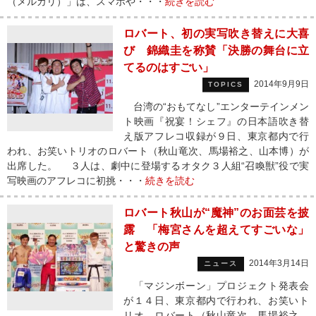
（メルカリ）」は、スマホや・・・
続きを読む
ロバート、初の実写吹き替えに大喜
び 錦織圭を称賛「決勝の舞台に立
てるのはすごい」
2014年9月9日
TOPICS
台湾の“おもてなし”エンターテインメン
ト映画『祝宴！シェフ』の日本語吹き替
え版アフレコ収録が９日、東京都内で行
われ、お笑いトリオのロバート（秋山竜次、馬場裕之、山本博）が
出席した。 ３人は、劇中に登場するオタク３人組“召喚獣”役で実
写映画のアフレコに初挑・・・
続きを読む
ロバート秋山が“魔神”のお面芸を披
露 「梅宮さんを超えてすごいな」
と驚きの声
2014年3月14日
ニュース
「マジンボーン」プロジェクト発表会
が１４日、東京都内で行われ、お笑いト
リオ、ロバート（秋山竜次、馬場裕之、