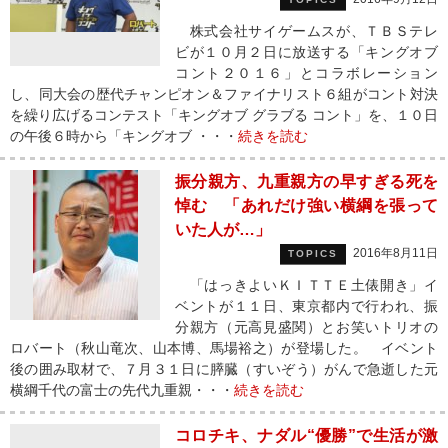
株式会社サイゲームスが、ＴＢＳテレ
ビが１０月２日に放送する「キングオブ
コント２０１６」とコラボレーション
し、同大会の歴代チャンピオン＆ファイナリスト６組がコント対決
を繰り広げるコンテスト「キングオブ グラブる コント」を、１０日
の午後６時から「キングオブ ・・・
続きを読む
振分親方、九重親方の早すぎる死を
悼む 「あれだけ強い横綱を張って
いた人が…」
2016年8月11日
TOPICS
「はっきよいＫＩＴＴＥ土俵開き」イ
ベントが１１日、東京都内で行われ、振
分親方（元高見盛関）とお笑いトリオの
ロバート（秋山竜次、山本博、馬場裕之）が登場した。 イベント
後の囲み取材で、７月３１日に膵臓（すいぞう）がんで急逝した元
横綱千代の富士の先代九重親・・・
続きを読む
コロチキ、ナダル“優勝”で生活が激