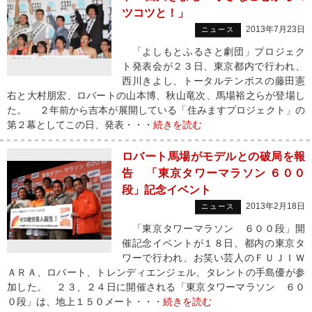
ツコツと！」
2013年7月23日
ニュース
「よしもとふるさと劇団」プロジェク
ト発表会が２３日、東京都内で行われ、
西川きよし、トータルテンボスの藤田憲
右と大村朋宏、ロバートの山本博、秋山竜次、馬場裕之らが登場し
た。 ２年前から吉本が展開している「住みますプロジェクト」の
第２幕としてこの日、発表・・・
続きを読む
ロバート馬場がモデルとの破局を報
告 「東京タワーマラソン ６００
段」記念イベント
2013年2月18日
ニュース
「東京タワーマラソン ６００段」開
催記念イベントが１８日、都内の東京タ
ワーで行われ、お笑い芸人のＦＵＪＩＷ
ＡＲＡ、ロバート、トレンディエンジェル、タレントの手島優が参
加した。 ２３、２４日に開催される「東京タワーマラソン ６０
０段」は、地上１５０メート・・・
続きを読む