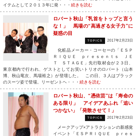
イテムとして２０１３年に発・・・
続きを読む
ロバート秋山「乳首をトップと言う
な！」 馬場の“高過ぎる女子力”に
疑惑の目
2017年2月23日
TOPICS
化粧品メーカー・コーセーの「ＥＳＰ
ＲＩＱＵＥ ｐｒｅｓｅｎｔｓ ＪＥ
Ｔ ＳＴＡＧＥ」先行取材会が２３日、
東京都内で行われ、ゲストとしてお笑いトリオのロバート（山本
博、秋山竜次、馬場裕之）が登壇した。 この日、３人はブラック
のスーツ姿で登場。リーゼントヘ・・・
続きを読む
ロバート秋山、“憑依芸”は「寿命の
ある限り」 アイデアあふれ「追い
つかない」「発散させて！」
2017年2月23日
TOPICS
メークアップ×アトラクションの新感覚
イベント「ＥＳＰＲＩＱＵＥ ｐｒｅｓ