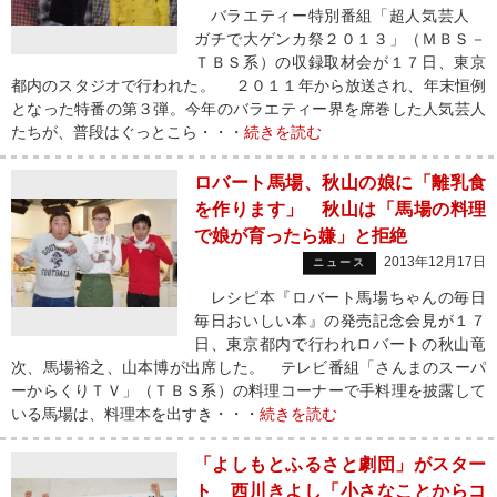
バラエティー特別番組「超人気芸人
ガチで大ゲンカ祭２０１３」（ＭＢＳ－
ＴＢＳ系）の収録取材会が１７日、東京
都内のスタジオで行われた。 ２０１１年から放送され、年末恒例
となった特番の第３弾。今年のバラエティー界を席巻した人気芸人
たちが、普段はぐっとこら・・・
続きを読む
ロバート馬場、秋山の娘に「離乳食
を作ります」 秋山は「馬場の料理
で娘が育ったら嫌」と拒絶
2013年12月17日
ニュース
レシピ本『ロバート馬場ちゃんの毎日
毎日おいしい本』の発売記念会見が１７
日、東京都内で行われロバートの秋山竜
次、馬場裕之、山本博が出席した。 テレビ番組「さんまのスーパ
ーからくりＴＶ」（ＴＢＳ系）の料理コーナーで手料理を披露して
いる馬場は、料理本を出すき・・・
続きを読む
「よしもとふるさと劇団」がスター
ト 西川きよし「小さなことからコ