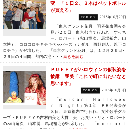
変 「１日２、３本はペットボトル
が買える」
2015年10月20日
TOPICS
「東京グランド花月」開催発表囲み会
見が２０日、東京都内で行われ、すっち
ー、ロバート（秋山竜次、馬場裕之、山
本博）、コロコロチキチキペッパーズ（ナダル、西野創人、以下コ
ロチキ）が登壇した。 「東京グランド花月」は、１２月２６日～
２９日の４日間、都内の池・・・
続きを読む
ＰＵＦＦＹがハロウィンの仮装姿を
披露 亜美「これで町に出たいなと
思います」
2015年10月8日
TOPICS
「ｍｅｒｃａｒｉ Ｈａｌｌｏｗｅｅ
ｎ Ｎｉｇｈｔ」第１部 ＰＲ発表会が
８日、東京都内で行われ、女性歌手グル
ープ・ＰＵＦＦＹの吉村由美と大貫亜美、お笑いトリオ・ロバート
の秋山竜次、山本博、馬場裕之が出席した。 「ｍｅｒｃａｒｉ