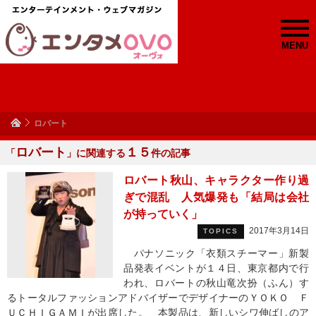
MENU
ロバート
ロバート
１５
「
」に関連する
件の記事
ロバート秋山、キャラクター作り過
ぎで混乱 人気爆発も「結局は会社
が持っていく」
2017年3月14日
TOPICS
パナソニック「衣類スチーマー」新製
品発表イベントが１４日、東京都内で行
われ、ロバートの秋山竜次扮（ふん）す
るトータルファッションアドバイザーでデザイナーのＹＯＫＯ Ｆ
ＵＣＨＩＧＡＭＩが出席した。 本製品は、新しいシワ伸ばしのア