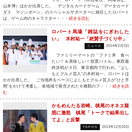
山本博）ほかが出席した。 デジタルカードゲーム「データカード
ダス マジンボーン」のスペシャルサポーターに就任したロバート
は、ゲーム内のキャラクター・・・
続きを読む
ロバート馬場「雑誌をにぎわした
い」 木村祐一「絶賛子づくり中」
2014年2月3日
ニュース
ファミリーマートの「ファミ丼 食べ
たい！＆美味しい！投票バトル」東西最
終決戦が３日、東京都内で行われ、“よし
もとグルメ芸人”の木村祐一、ロバートほ
かが出席した。 ご当地丼をベースによしもとグルメ芸人が“ひと手
間”をかけて考案し、各地域で発売された６種類のフ・・・
続きを読
む
かもめんたる岩崎、槙尾のオネエ疑
惑に激怒 槙尾「トークで結果出し
てよ」と反撃
2013年12月20日
TOPICS