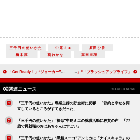
三千円の使いかた
中尾ミエ
原田ひ香
橋本淳
葵わかな
高田里穂
「Get Ready！」“ジョーカー”藤原竜也の過去が判明 “エース”妻夫木聡との「バディは最高」
「ブラッシュアップライフ」“麻美”安藤サクラの孤軍奮闘に「今週も笑った」 「脚本が完璧過ぎる」「バカリズムは人生何週目なの」
関連ニュース
RELATED NEWS
「三千円の使いかた」専業主婦の貯金術に反響 「節約と幸せを両
立しているところがすてきだった」
「三千円の使いかた」“祖母”中尾ミエの就職活動に称賛の声 「77
歳で再就職のおばあちゃんはすごい」
「三千円の使いかた」“黒船スーコ”アンミカに「ナイスキャラ」の