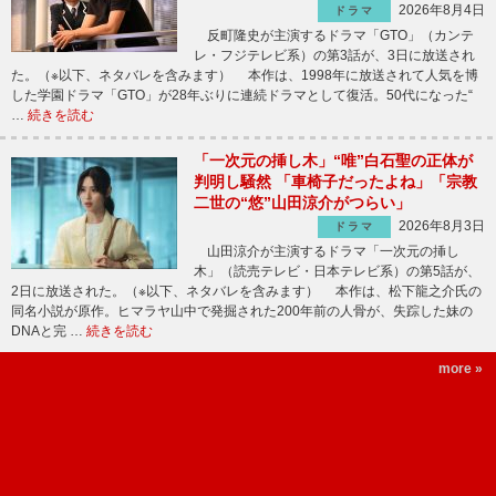
2026年8月4日
ドラマ
反町隆史が主演するドラマ「GTO」（カンテ
レ・フジテレビ系）の第3話が、3日に放送され
た。（※以下、ネタバレを含みます） 本作は、1998年に放送されて人気を博
した学園ドラマ「GTO」が28年ぶりに連続ドラマとして復活。50代になった“
…
続きを読む
「一次元の挿し木」“唯”白石聖の正体が
判明し騒然 「車椅子だったよね」「宗教
二世の“悠”山田涼介がつらい」
2026年8月3日
ドラマ
山田涼介が主演するドラマ「一次元の挿し
木」（読売テレビ・日本テレビ系）の第5話が、
2日に放送された。（※以下、ネタバレを含みます） 本作は、松下龍之介氏の
同名小説が原作。ヒマラヤ山中で発掘された200年前の人骨が、失踪した妹の
DNAと完 …
続きを読む
more »