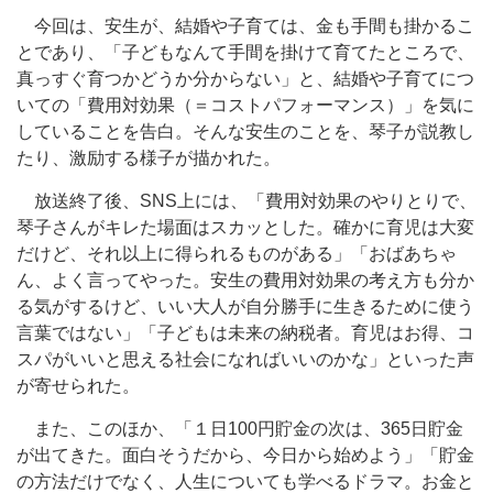
今回は、安生が、結婚や子育ては、金も手間も掛かるこ
とであり、「子どもなんて手間を掛けて育てたところで、
真っすぐ育つかどうか分からない」と、結婚や子育てにつ
いての「費用対効果（＝コストパフォーマンス）」を気に
していることを告白。そんな安生のことを、琴子が説教し
たり、激励する様子が描かれた。
放送終了後、SNS上には、「費用対効果のやりとりで、
琴子さんがキレた場面はスカッとした。確かに育児は大変
だけど、それ以上に得られるものがある」「おばあちゃ
ん、よく言ってやった。安生の費用対効果の考え方も分か
る気がするけど、いい大人が自分勝手に生きるために使う
言葉ではない」「子どもは未来の納税者。育児はお得、コ
スパがいいと思える社会になればいいのかな」といった声
が寄せられた。
また、このほか、「１日100円貯金の次は、365日貯金
が出てきた。面白そうだから、今日から始めよう」「貯金
の方法だけでなく、人生についても学べるドラマ。お金と