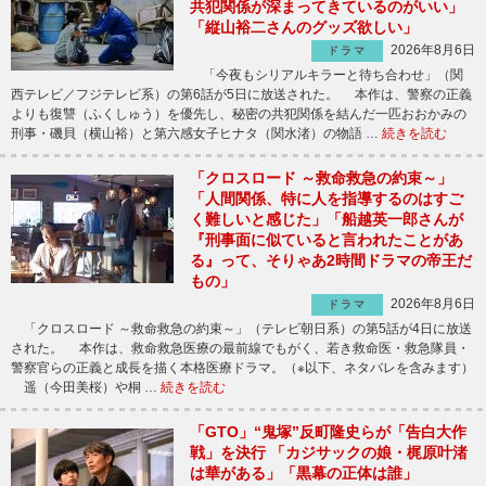
共犯関係が深まってきているのがいい」
「縦山裕二さんのグッズ欲しい」
2026年8月6日
ドラマ
「今夜もシリアルキラーと待ち合わせ」（関
西テレビ／フジテレビ系）の第6話が5日に放送された。 本作は、警察の正義
よりも復讐（ふくしゅう）を優先し、秘密の共犯関係を結んだ一匹おおかみの
刑事・磯貝（横山裕）と第六感女子ヒナタ（関水渚）の物語 …
続きを読む
「クロスロード ～救命救急の約束～」
「人間関係、特に人を指導するのはすご
く難しいと感じた」「船越英一郎さんが
『刑事面に似ていると言われたことがあ
る』って、そりゃあ2時間ドラマの帝王だ
もの」
2026年8月6日
ドラマ
「クロスロード ～救命救急の約束～」（テレビ朝日系）の第5話が4日に放送
された。 本作は、救命救急医療の最前線でもがく、若き救命医・救急隊員・
警察官らの正義と成長を描く本格医療ドラマ。（※以下、ネタバレを含みます）
遥（今田美桜）や桐 …
続きを読む
「GTO」“鬼塚”反町隆史らが「告白大作
戦」を決行 「カジサックの娘・梶原叶渚
は華がある」「黒幕の正体は誰」