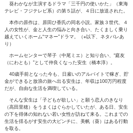
葵わかなが主演するドラマ「三千円の使いかた」（東海
テレビ・フジテレビ系）の第５話が、４日に放送された。
本作の原作は、原田ひ香氏の同名小説。家族３世代、４
人の女性が、金と人生の悩みと向き合い、たくましく乗り
越えていくホーム“マネー”ドラマ。（※以下、ネタバレあ
り）
ホームセンターで琴子（中尾ミエ）と知り合い、“庭友
（にわとも）”として仲良くなった安生（橋本淳）。
40歳手前となった今も、日雇いのアルバイトで稼ぎ、貯
金ができると放浪の旅へ出る安生は、年収は100万円程度
だが、自由な生活を満喫している。
そんな安生は「子どもが欲しい」と願う恋人のきなり
（高田里穂）をうまくはぐらかしていたが、ある日、安生
の下を得体の知れない若い女性が訪ねて来る。これまでの
生活を揺るがす安生の大ピンチに、美帆（葵）はある行動
を取る。