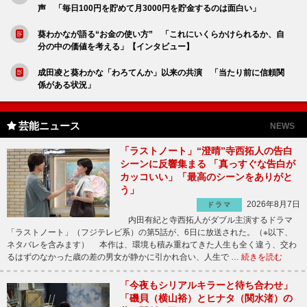
声 「毎日100円を貯めて月3000円を貯金するのは面白い」
葵わかなが語る“お金の使い方” 「これにいくらかけられるか、自
分の中の価値を考える」【インタビュー】
成田凌と葵わかな「わろてんか」以来の共演 「当たり前に信頼関
係がある状況」
芸能ニュース
NEWS
「ラストノート」“澄晴”寺西拓人の告白
シーンに反響集まる 「真っすぐな告白が
カッコいい」「最高のシーンをありがと
う」
2026年8月7日
ドラマ
内田有紀と寺西拓人がダブル主演するドラマ
「ラストノート」（フジテレビ系）の第5話が、6日に放送された。（※以下、
ネタバレを含みます） 本作は、環境も積み重ねてきた人生も全く違う、交わ
るはずのなかった歳の差の男女が静かに引かれ合い、人生で …
続きを読む
「今夜もシリアルキラーと待ち合わせ」
「磯貝（横山裕）とヒナタ（関水渚）の