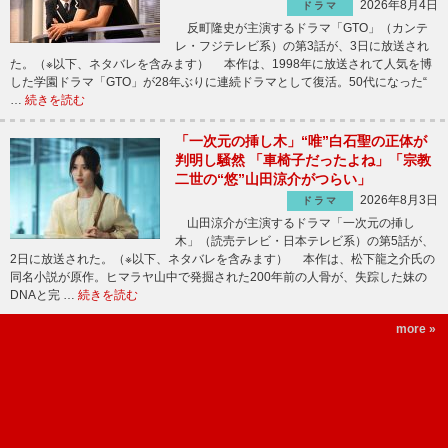
2026年8月4日
ドラマ
反町隆史が主演するドラマ「GTO」（カンテ
レ・フジテレビ系）の第3話が、3日に放送され
た。（※以下、ネタバレを含みます） 本作は、1998年に放送されて人気を博
した学園ドラマ「GTO」が28年ぶりに連続ドラマとして復活。50代になった“
…
続きを読む
「一次元の挿し木」“唯”白石聖の正体が
判明し騒然 「車椅子だったよね」「宗教
二世の“悠”山田涼介がつらい」
2026年8月3日
ドラマ
山田涼介が主演するドラマ「一次元の挿し
木」（読売テレビ・日本テレビ系）の第5話が、
2日に放送された。（※以下、ネタバレを含みます） 本作は、松下龍之介氏の
同名小説が原作。ヒマラヤ山中で発掘された200年前の人骨が、失踪した妹の
DNAと完 …
続きを読む
more »