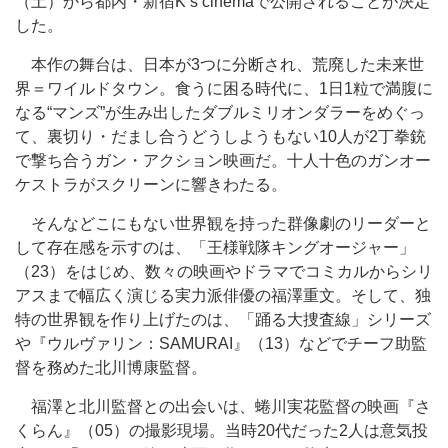
（⼟）から都内・新宿Kʼs cinemaで公開されることが決定
した。
本作の舞台は、⽇本が3つに分断され、荒廃した未来世
界＝ワイルドタウン。⾷うに困る時代に、1⽇1粒で満腹に
なる“マンズ”が⽣み出したダブルミリオンダラーをめぐっ
て、裏切り・だまし合うどうしようもない10⼈が2丁拳銃
で撃ち合うガン・アクション映画だ。⼗⼈⼗⾊のガンオー
ケストラがスクリーンに響きわたる。
そんなどこにもない世界観を持った群像劇のリーダーと
して存在感を示すのは、「王様戦隊キングオージャー」
（23）をはじめ、数々の映画やドラマでコミカルからシリ
アスまで幅広く演じる実⼒派俳優の福澤重⽂。そして、独
特の世界観を作り上げたのは、「踊る⼤捜査線」シリーズ
や『ウルヴァリン：SAMURAI』（13）などでチーフ助監
督を務めた北川博康監督。
福澤と北川監督との出会いは、蜷川実花監督の映画『さ
くらん』（05）の撮影現場。当時20代だった2⼈は意気投