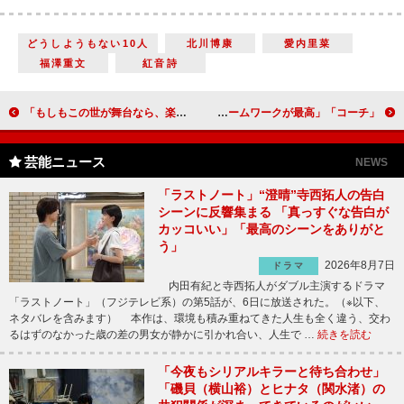
どうしようもない10⼈
北川博康
愛内⾥菜
福澤重⽂
紅⾳詩
「もしもこの世が舞台なら、楽屋はどこにあるのだろう」「小栗旬の『蜷川です』で大爆笑」「トニー（市原隼人）に真の役者魂を見て胸が熱くなった」
「コーチ」「向井チルドレンのチームワークが最高」「唐沢さんの配役が最高に効いている」
芸能ニュース
NEWS
「ラストノート」“澄晴”寺西拓人の告白
シーンに反響集まる 「真っすぐな告白が
カッコいい」「最高のシーンをありがと
う」
2026年8月7日
ドラマ
内田有紀と寺西拓人がダブル主演するドラマ
「ラストノート」（フジテレビ系）の第5話が、6日に放送された。（※以下、
ネタバレを含みます） 本作は、環境も積み重ねてきた人生も全く違う、交わ
るはずのなかった歳の差の男女が静かに引かれ合い、人生で …
続きを読む
「今夜もシリアルキラーと待ち合わせ」
「磯貝（横山裕）とヒナタ（関水渚）の