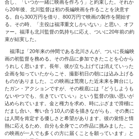
合し、「いつか⼀緒に映画を作ろう」と約束した。それか
ら20年後、北川監督は初の⻑編映画を作ることを決意す
る。⾃ら300万円を借り、800万円で映画の製作を開始す
る。その時、「主役は福澤重⽂しかいない」と思い、オフ
ァー。福澤も北川監督の気持ちに応え、ついに20年前の約
束が結実した。
福澤は「20年来の仲間である北川さんが、ついに⻑編映
画の初監督を務める。その作品に参加できたことを⼼から
うれしく思います。⻑年、彼が⽴ち上げては消えていった
企画を知っていたからこそ、撮影初⽇の朝には込み上げる
ものがありました。この映画は荒廃した近未来を舞台にし
たガン・アクションですが、その根底には『どうしようも
ないやつでも、⽣きていていい』という監督の強い思いが
込められています。⾦と権⼒を求め、時にぶざまで滑稽に
だまし合い、奪い合う10⼈の姿を描きながらも、その奥に
は⼈間を肯定する優しさと希望があります。彼の覚悟と情
熱に応えるため、⾃分も全⾝でこの作品に挑みました。こ
の映画が一人でも多くの⽅に届くことを願っています」と