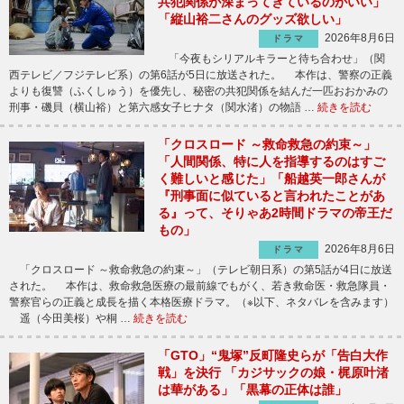
共犯関係が深まってきているのがいい」
「縦山裕二さんのグッズ欲しい」
2026年8月6日
ドラマ
「今夜もシリアルキラーと待ち合わせ」（関
西テレビ／フジテレビ系）の第6話が5日に放送された。 本作は、警察の正義
よりも復讐（ふくしゅう）を優先し、秘密の共犯関係を結んだ一匹おおかみの
刑事・磯貝（横山裕）と第六感女子ヒナタ（関水渚）の物語 …
続きを読む
「クロスロード ～救命救急の約束～」
「人間関係、特に人を指導するのはすご
く難しいと感じた」「船越英一郎さんが
『刑事面に似ていると言われたことがあ
る』って、そりゃあ2時間ドラマの帝王だ
もの」
2026年8月6日
ドラマ
「クロスロード ～救命救急の約束～」（テレビ朝日系）の第5話が4日に放送
された。 本作は、救命救急医療の最前線でもがく、若き救命医・救急隊員・
警察官らの正義と成長を描く本格医療ドラマ。（※以下、ネタバレを含みます）
遥（今田美桜）や桐 …
続きを読む
「GTO」“鬼塚”反町隆史らが「告白大作
戦」を決行 「カジサックの娘・梶原叶渚
は華がある」「黒幕の正体は誰」