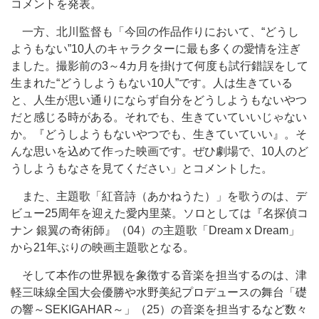
コメントを発表。
一方、北川監督も「今回の作品作りにおいて、“どうし
ようもない”10⼈のキャラクターに最も多くの愛情を注ぎ
ました。撮影前の3～4カ⽉を掛けて何度も試⾏錯誤をして
⽣まれた“どうしようもない10⼈”です。⼈は⽣きている
と、⼈⽣が思い通りにならず⾃分をどうしようもないやつ
だと感じる時がある。それでも、⽣きていていいじゃない
か。『どうしようもないやつでも、⽣きていていい』。そ
んな思いを込めて作った映画です。ぜひ劇場で、10⼈のど
うしようもなさを見てください」とコメントした。
また、主題歌「紅⾳詩（あかねうた）」を歌うのは、デ
ビュー25周年を迎えた愛内⾥菜。ソロとしては『名探偵コ
ナン 銀翼の奇術師』（04）の主題歌「Dream x Dream」
から21年ぶりの映画主題歌となる。
そして本作の世界観を象徴する⾳楽を担当するのは、津
軽三味線全国⼤会優勝や⽔野美紀プロデュースの舞台「礎
の響～SEKIGAHAR～」（25）の⾳楽を担当するなど数々