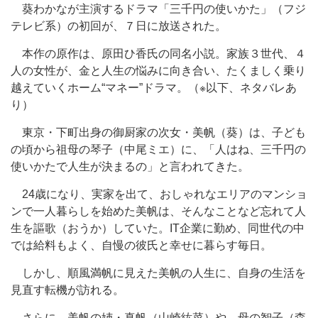
葵わかなが主演するドラマ「三千円の使いかた」（フジ
テレビ系）の初回が、７日に放送された。
本作の原作は、原田ひ香氏の同名小説。家族３世代、４
人の女性が、金と人生の悩みに向き合い、たくましく乗り
越えていくホーム“マネー”ドラマ。（※以下、ネタバレあ
り）
東京・下町出身の御厨家の次女・美帆（葵）は、子ども
の頃から祖母の琴子（中尾ミエ）に、「人はね、三千円の
使いかたで人生が決まるの」と言われてきた。
24歳になり、実家を出て、おしゃれなエリアのマンショ
ンで一人暮らしを始めた美帆は、そんなことなど忘れて人
生を謳歌（おうか）していた。IT企業に勤め、同世代の中
では給料もよく、自慢の彼氏と幸せに暮らす毎日。
しかし、順風満帆に見えた美帆の人生に、自身の生活を
見直す転機が訪れる。
さらに、美帆の姉・真帆（山崎紘菜）や、母の智子（森