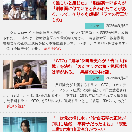
く難しいと感じた」「船越英一郎さんが
『刑事面に似ていると言われたことがあ
る』って、そりゃあ2時間ドラマの帝王だ
もの」
2026年8月6日
ドラマ
「クロスロード ～救命救急の約束～」（テレビ朝日系）の第5話が4日に放送
された。 本作は、救命救急医療の最前線でもがく、若き救命医・救急隊員・
警察官らの正義と成長を描く本格医療ドラマ。（※以下、ネタバレを含みます）
遥（今田美桜）や桐 …
続きを読む
「GTO」“鬼塚”反町隆史らが「告白大作
戦」を決行 「カジサックの娘・梶原叶渚
は華がある」「黒幕の正体は誰」
2026年8月4日
ドラマ
反町隆史が主演するドラマ「GTO」（カンテ
レ・フジテレビ系）の第3話が、3日に放送され
た。（※以下、ネタバレを含みます） 本作は、1998年に放送されて人気を博
した学園ドラマ「GTO」が28年ぶりに連続ドラマとして復活。50代になった“
…
続きを読む
「一次元の挿し木」“唯”白石聖の正体が
判明し騒然 「車椅子だったよね」「宗教
二世の“悠”山田涼介がつらい」