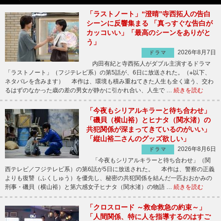
「ラストノート」“澄晴”寺西拓人の告白
シーンに反響集まる 「真っすぐな告白が
カッコいい」「最高のシーンをありがと
う」
2026年8月7日
ドラマ
内田有紀と寺西拓人がダブル主演するドラマ
「ラストノート」（フジテレビ系）の第5話が、6日に放送された。（※以下、
ネタバレを含みます） 本作は、環境も積み重ねてきた人生も全く違う、交わ
るはずのなかった歳の差の男女が静かに引かれ合い、人生で …
続きを読む
「今夜もシリアルキラーと待ち合わせ」
「磯貝（横山裕）とヒナタ（関水渚）の
共犯関係が深まってきているのがいい」
「縦山裕二さんのグッズ欲しい」
2026年8月6日
ドラマ
「今夜もシリアルキラーと待ち合わせ」（関
西テレビ／フジテレビ系）の第6話が5日に放送された。 本作は、警察の正義
よりも復讐（ふくしゅう）を優先し、秘密の共犯関係を結んだ一匹おおかみの
刑事・磯貝（横山裕）と第六感女子ヒナタ（関水渚）の物語 …
続きを読む
「クロスロード ～救命救急の約束～」
「人間関係、特に人を指導するのはすご