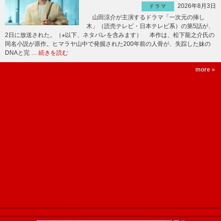
2026年8月3日
ドラマ
山田涼介が主演するドラマ「一次元の挿し
木」（読売テレビ・日本テレビ系）の第5話が、
2日に放送された。（※以下、ネタバレを含みます） 本作は、松下龍之介氏の
同名小説が原作。ヒマラヤ山中で発掘された200年前の人骨が、失踪した妹の
DNAと完 …
続きを読む
more »