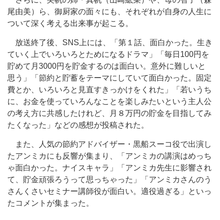
尾由美）ら、御厨家の面々にも、それぞれが自身の人生に
ついて深く考える出来事が起こる。
放送終了後、SNS上には、「第１話、面白かった。生き
ていく上でいろいろとためになるドラマ」「毎日100円を
貯めて月3000円を貯金するのは面白い。意外に難しいと
思う」「節約と貯蓄をテーマにしていて面白かった。固定
費とか、いろいろと見直すきっかけをくれた」「若いうち
に、お金を使っていろんなことを楽しみたいという主人公
の考え方に共感したけれど、月８万円の貯金を目指してみ
たくなった」などの感想が投稿された。
また、人気の節約アドバイザー・黒船スーコ役で出演し
たアンミカにも反響が集まり、「アンミカの講演はめっち
ゃ面白かった。ナイスキャラ」「アンミカ先生に影響され
て、貯金頑張ろうって思っちゃった」「アンミカさんのう
さんくさいセミナー講師役が面白い。適役過ぎる」といっ
たコメントが集まった。