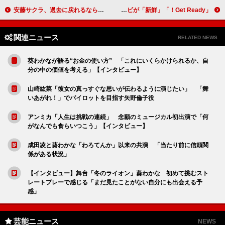
安藤サクラ、過去に戻れるなら「生まれた瞬間を体験したい」 夏帆、今年の抱負は「仕事もプライベートもスキルを伸ばしたい」
「Get Ready！」初回「「これまでの医療ドラマにあまりないタイプ」 “エース”妻夫木聡と“ジョーカー”藤原竜也のコンビが「新鮮」
関連ニュース
RELATED NEWS
葵わかなが語る“お金の使い方” 「これにいくらかけられるか、自
分の中の価値を考える」【インタビュー】
山崎紘菜「彼女の真っすぐな思いが伝わるように演じたい」 「舞
いあがれ！」でパイロットを目指す矢野倫子役
アンミカ「人生は挑戦の連続」 念願のミュージカル初出演で「何
がなんでも食らいつこう」【インタビュー】
成田凌と葵わかな「わろてんか」以来の共演 「当たり前に信頼関
係がある状況」
【インタビュー】舞台「冬のライオン」葵わかな 初めて挑むスト
レートプレーで感じる「まだ見たことがない自分にも出会える予
感」
芸能ニュース
NEWS