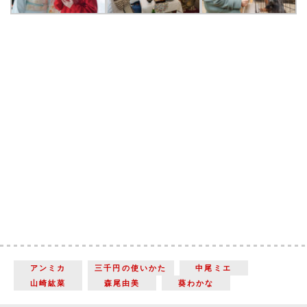
アンミカ
三千円の使いかた
中尾ミエ
山崎紘菜
森尾由美
葵わかな