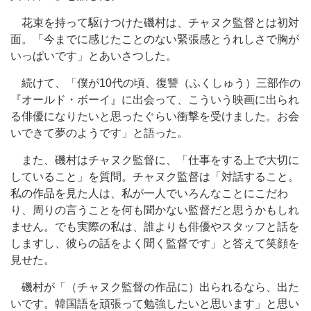
花束を持って駆けつけた磯村は、チャヌク監督とは初対
面。「今までに感じたことのない緊張感とうれしさで胸が
いっぱいです」とあいさつした。
続けて、「僕が10代の頃、復讐（ふくしゅう）三部作の
『オールド・ボーイ』に出会って、こういう映画に出られ
る俳優になりたいと思ったぐらい衝撃を受けました。お会
いできて夢のようです」と語った。
また、磯村はチャヌク監督に、「仕事をする上で大切に
していること」を質問。チャヌク監督は「対話すること。
私の作品を見た人は、私が一人でいろんなことにこだわ
り、周りの言うことを何も聞かない監督だと思うかもしれ
ません。でも実際の私は、誰よりも俳優やスタッフと話を
しますし、彼らの話をよく聞く監督です」と答えて笑顔を
見せた。
磯村が「（チャヌク監督の作品に）出られるなら、出た
いです。韓国語を頑張って勉強したいと思います」と思い