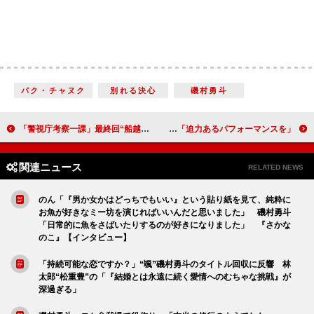
パク・チャヌク
別れる決心
磯村勇斗
「警視庁考察一課」最終回“船越”船越英一郎がまさかの逮捕 「考察一課が全員そろったラストは心が震えた」
King & Prince、紅白で「恩返しができたら」 平野紫耀「迫力あるパフォーマンスを」
関連ニュース
RELATED NEWS
のん「『男か女かはどっちでもいい』という貼り紙を見て、純粋に
お魚が好きなミー坊を演じればいいんだと思いました」 磯村勇斗
「日常的に魚をさばいたりするのが好きになりました」 『さかな
のこ』【インタビュー】
「持続可能な恋ですか？」“颯”磯村勇斗のタイトル回収に反響 林
太郎“松重豊”の「『結婚とは永遠に続く愛情へのむちゃな挑戦』が
深過ぎる」