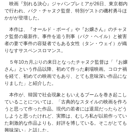
映画『別れる決心』ジャパンプレミアが26日、東京都内
で行われ、パク・チャヌク監督、特別ゲストの磯村勇斗ほ
かがが登壇した。
本作は、『オールド・ボーイ』や『お嬢さん』のチャヌ
ク監督の最新作。事件を追う刑事（パク・ヘイル）と被害
者の妻で事件の容疑者でもある女性（タン・ウェイ）が織
りなすサスペンスロマンス。
５年10カ月ぶりの来日となったチャヌク監督は「『お嬢
さん』という作品以降、初めて作った劇場映画。コロナ禍
を経て、初めての映画でもあり、とても意味深い作品にな
りました」と紹介した。
本作が、韓国で社会現象ともいえるブームを巻き起こし
ていることについては、「古典的なスタイルの映画を作ろ
うと思って作った作品。現代の若者には退屈だったらどう
しようと思ったけれど、実際は、むしろ私が以前作ってい
た刺激的な作品よりも、好評を博している。そこがとても
興味深い」と話した。