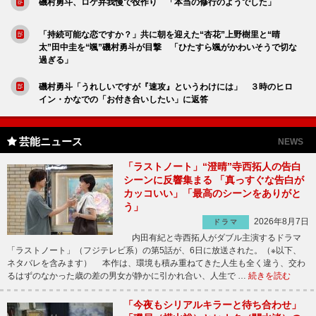
磯村勇斗、ロケ弁我慢で役作り 「本当の修行のようでした」
「持続可能な恋ですか？」共に朝を迎えた“杏花”上野樹里と“晴
太”田中圭を“颯”磯村勇斗が目撃 「ひたすら颯がかわいそうで切な
過ぎる」
磯村勇斗「うれしいですが『速攻』というわけには」 ３時のヒロ
イン・かなでの「お付き合いしたい」に返答
芸能ニュース
NEWS
「ラストノート」“澄晴”寺西拓人の告白
シーンに反響集まる 「真っすぐな告白が
カッコいい」「最高のシーンをありがと
う」
2026年8月7日
ドラマ
内田有紀と寺西拓人がダブル主演するドラマ
「ラストノート」（フジテレビ系）の第5話が、6日に放送された。（※以下、
ネタバレを含みます） 本作は、環境も積み重ねてきた人生も全く違う、交わ
るはずのなかった歳の差の男女が静かに引かれ合い、人生で …
続きを読む
「今夜もシリアルキラーと待ち合わせ」