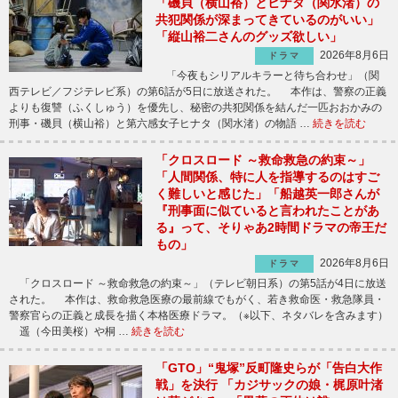
「磯貝（横山裕）とヒナタ（関水渚）の
共犯関係が深まってきているのがいい」
「縦山裕二さんのグッズ欲しい」
2026年8月6日
ドラマ
「今夜もシリアルキラーと待ち合わせ」（関
西テレビ／フジテレビ系）の第6話が5日に放送された。 本作は、警察の正義
よりも復讐（ふくしゅう）を優先し、秘密の共犯関係を結んだ一匹おおかみの
刑事・磯貝（横山裕）と第六感女子ヒナタ（関水渚）の物語 …
続きを読む
「クロスロード ～救命救急の約束～」
「人間関係、特に人を指導するのはすご
く難しいと感じた」「船越英一郎さんが
『刑事面に似ていると言われたことがあ
る』って、そりゃあ2時間ドラマの帝王だ
もの」
2026年8月6日
ドラマ
「クロスロード ～救命救急の約束～」（テレビ朝日系）の第5話が4日に放送
された。 本作は、救命救急医療の最前線でもがく、若き救命医・救急隊員・
警察官らの正義と成長を描く本格医療ドラマ。（※以下、ネタバレを含みます）
遥（今田美桜）や桐 …
続きを読む
「GTO」“鬼塚”反町隆史らが「告白大作
戦」を決行 「カジサックの娘・梶原叶渚