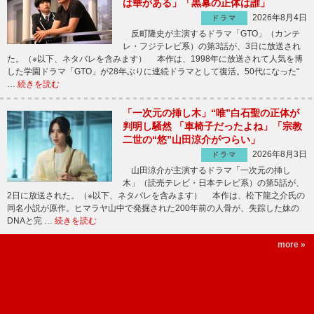
は華がある」「黒幕の正体は誰」
2026年8月4日
ドラマ
反町隆史が主演するドラマ「GTO」（カンテ
レ・フジテレビ系）の第3話が、3日に放送され
た。（※以下、ネタバレを含みます） 本作は、1998年に放送されて人気を博
した学園ドラマ「GTO」が28年ぶりに連続ドラマとして復活。50代になった“
…
続きを読む
「一次元の挿し木」“唯”白石聖の正体が
判明し騒然 「車椅子だったよね」「宗教
二世の“悠”山田涼介がつらい」
2026年8月3日
ドラマ
山田涼介が主演するドラマ「一次元の挿し
木」（読売テレビ・日本テレビ系）の第5話が、
2日に放送された。（※以下、ネタバレを含みます） 本作は、松下龍之介氏の
同名小説が原作。ヒマラヤ山中で発掘された200年前の人骨が、失踪した妹の
DNAと完 …
続きを読む
more »