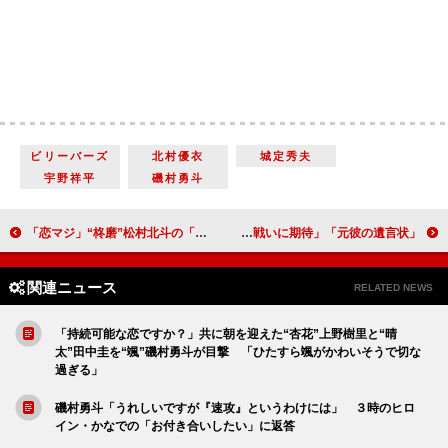
ビリーバーズ
北村優衣
城定秀夫
宇野祥平
磯村勇斗
「恋マジ」“柊磨”松村北斗の「帰れ」にネット騒然 「彼氏に言われたくない言葉ナンバーワン」
「元彼の遺言状」強盗殺人事件の犯人は「村民全員が怪しい？」 “麗子”綾瀬はるかと“篠田”大泉洋の「最後の戦いに期待」
関連ニュース
RELATED NEWS
「持続可能な恋ですか？」共に朝を迎えた“杏花”上野樹里と“晴
太”田中圭を“颯”磯村勇斗が目撃 「ひたすら颯がかわいそうで切な
過ぎる」
磯村勇斗「うれしいですが『速攻』というわけには」 ３時のヒロ
イン・かなでの「お付き合いしたい」に返答