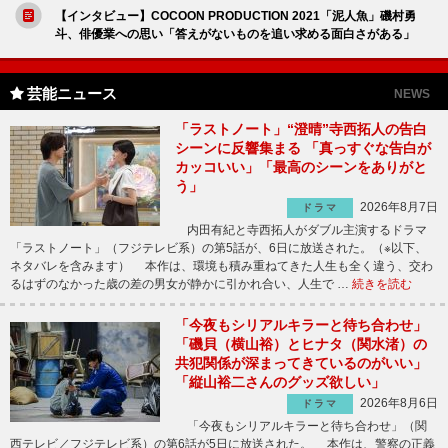
【インタビュー】COCOON PRODUCTION 2021「泥人魚」磯村勇
斗、俳優業への思い「答えがないものを追い求める面白さがある」
芸能ニュース
NEWS
「ラストノート」“澄晴”寺西拓人の告白
シーンに反響集まる 「真っすぐな告白が
カッコいい」「最高のシーンをありがと
う」
2026年8月7日
ドラマ
内田有紀と寺西拓人がダブル主演するドラマ
「ラストノート」（フジテレビ系）の第5話が、6日に放送された。（※以下、
ネタバレを含みます） 本作は、環境も積み重ねてきた人生も全く違う、交わ
るはずのなかった歳の差の男女が静かに引かれ合い、人生で …
続きを読む
「今夜もシリアルキラーと待ち合わせ」
「磯貝（横山裕）とヒナタ（関水渚）の
共犯関係が深まってきているのがいい」
「縦山裕二さんのグッズ欲しい」
2026年8月6日
ドラマ
「今夜もシリアルキラーと待ち合わせ」（関
西テレビ／フジテレビ系）の第6話が5日に放送された。 本作は、警察の正義