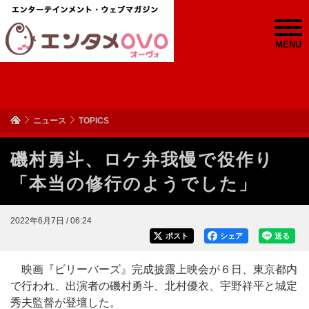
MENU
ニュース
TOPICS
磯村勇斗、ロケ弁我慢で役作り
「本当の修行のようでした」
2022年6月7日 / 06:24
ポスト
シェア
送る
映画『ビリーバーズ』完成披露上映会が６日、東京都内
で行われ、出演者の磯村勇斗、北村優衣、宇野祥平と城定
秀夫監督が登壇した。