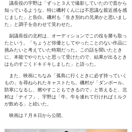
議長役の宇野は「ずっと３人で撮影していたので昔から
知っているような。特に磯村くんには不思議な親近感を感
じました」と告白。磯村も「生き別れの兄弟かと思いまし
た」と調子を合わせて笑わせた。
副議長役の北村は、オーディションでこの役を勝ち取っ
たという。「ちょうど俳優としてやったことのない作品に
挑みたいと考えていた時期だった。この話を聞いたとき
に、本能でやりたいと思って受けたので、結果が出るとき
はものすごくドキドキしました」と語った。
また、映画にちなみ「孤島に行くときに必ず持っていく
もの」を尋ねられたキャストたち。磯村が「ダンボール。
防寒になるし、燃やすこともできるので」と答えると、北
村は「ナイフ」、宇野は「牛。牛を連れて行ければミルク
が飲める」と続いた。
映画は７月８日から公開。