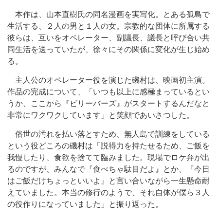
本作は、山本直樹氏の同名漫画を実写化。とある孤島で
生活する、２人の男と１人の女。宗教的な団体に所属する
彼らは、互いをオペレーター、副議長、議長と呼び合い共
同生活を送っていたが、徐々にその関係に変化が生じ始め
る。
主人公のオペレーター役を演じた磯村は、映画初主演。
作品の完成について、「いつも以上に感極まっているとい
うか、ここから『ビリーバーズ』がスタートするんだなと
非常にワクワクしています」と笑顔であいさつした。
俗世の汚れを払い落とすため、無人島で訓練をしている
という役どころの磯村は「説得力を持たせるため、ご飯を
我慢したり、食欲を捨てて臨みました。現場でロケ弁が出
るのですが、みんなで『食べちゃ駄目だよ』とか、『今日
はご飯だけちょっといいよ』と言い合いながら一生懸命耐
えていました。本当の修行のようで、それ自体が僕ら３人
の役作りになっていました」と振り返った。