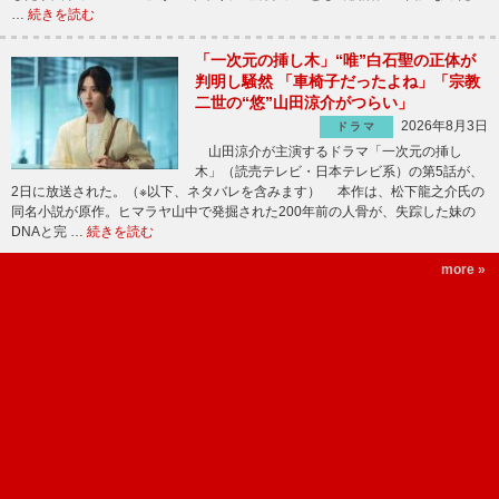
…
続きを読む
「一次元の挿し木」“唯”白石聖の正体が
判明し騒然 「車椅子だったよね」「宗教
二世の“悠”山田涼介がつらい」
2026年8月3日
ドラマ
山田涼介が主演するドラマ「一次元の挿し
木」（読売テレビ・日本テレビ系）の第5話が、
2日に放送された。（※以下、ネタバレを含みます） 本作は、松下龍之介氏の
同名小説が原作。ヒマラヤ山中で発掘された200年前の人骨が、失踪した妹の
DNAと完 …
続きを読む
more »