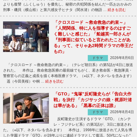
よりも復讐（ふくしゅう）を優先し、秘密の共犯関係を結んだ一匹おおかみの
刑事・磯貝（横山裕）と第六感女子ヒナタ（関水渚）の物語 …
続きを読む
「クロスロード ～救命救急の約束～」
「人間関係、特に人を指導するのはすご
く難しいと感じた」「船越英一郎さんが
『刑事面に似ていると言われたことがあ
る』って、そりゃあ2時間ドラマの帝王だ
もの」
2026年8月6日
ドラマ
「クロスロード ～救命救急の約束～」（テレビ朝日系）の第5話が4日に放送
された。 本作は、救命救急医療の最前線でもがく、若き救命医・救急隊員・
警察官らの正義と成長を描く本格医療ドラマ。（※以下、ネタバレを含みます）
遥（今田美桜）や桐 …
続きを読む
「GTO」“鬼塚”反町隆史らが「告白大作
戦」を決行 「カジサックの娘・梶原叶渚
は華がある」「黒幕の正体は誰」
2026年8月4日
ドラマ
反町隆史が主演するドラマ「GTO」（カンテ
レ・フジテレビ系）の第3話が、3日に放送され
た。（※以下、ネタバレを含みます） 本作は、1998年に放送されて人気を博
した学園ドラマ「GTO」が28年ぶりに連続ドラマとして復活。50代になった“