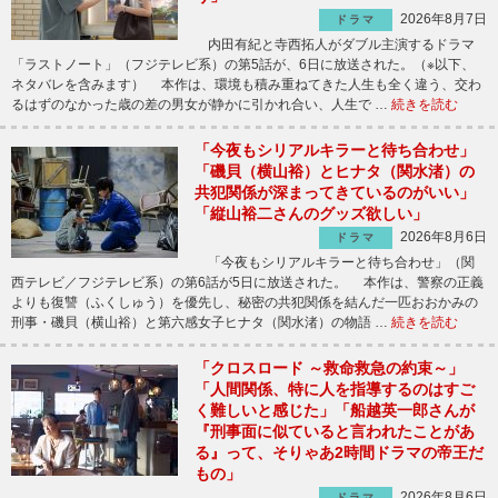
2026年8月7日
ドラマ
内田有紀と寺西拓人がダブル主演するドラマ
「ラストノート」（フジテレビ系）の第5話が、6日に放送された。（※以下、
ネタバレを含みます） 本作は、環境も積み重ねてきた人生も全く違う、交わ
るはずのなかった歳の差の男女が静かに引かれ合い、人生で …
続きを読む
「今夜もシリアルキラーと待ち合わせ」
「磯貝（横山裕）とヒナタ（関水渚）の
共犯関係が深まってきているのがいい」
「縦山裕二さんのグッズ欲しい」
2026年8月6日
ドラマ
「今夜もシリアルキラーと待ち合わせ」（関
西テレビ／フジテレビ系）の第6話が5日に放送された。 本作は、警察の正義
よりも復讐（ふくしゅう）を優先し、秘密の共犯関係を結んだ一匹おおかみの
刑事・磯貝（横山裕）と第六感女子ヒナタ（関水渚）の物語 …
続きを読む
「クロスロード ～救命救急の約束～」
「人間関係、特に人を指導するのはすご
く難しいと感じた」「船越英一郎さんが
『刑事面に似ていると言われたことがあ
る』って、そりゃあ2時間ドラマの帝王だ
もの」
2026年8月6日
ドラマ