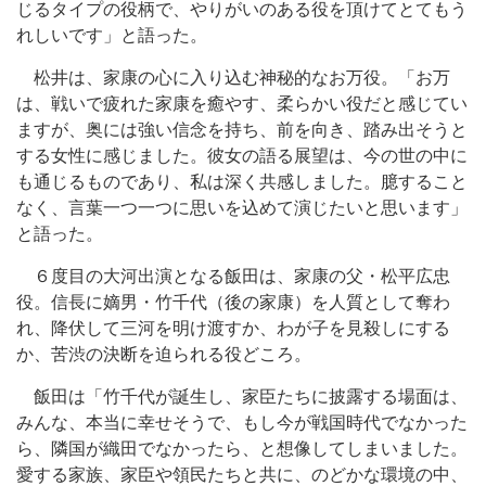
じるタイプの役柄で、やりがいのある役を頂けてとてもう
れしいです」と語った。
松井は、家康の心に入り込む神秘的なお万役。「お万
は、戦いで疲れた家康を癒やす、柔らかい役だと感じてい
ますが、奥には強い信念を持ち、前を向き、踏み出そうと
する女性に感じました。彼女の語る展望は、今の世の中に
も通じるものであり、私は深く共感しました。臆すること
なく、言葉一つ一つに思いを込めて演じたいと思います」
と語った。
６度目の大河出演となる飯田は、家康の父・松平広忠
役。信長に嫡男・竹千代（後の家康）を人質として奪わ
れ、降伏して三河を明け渡すか、わが子を見殺しにする
か、苦渋の決断を迫られる役どころ。
飯田は「竹千代が誕生し、家臣たちに披露する場面は、
みんな、本当に幸せそうで、もし今が戦国時代でなかった
ら、隣国が織田でなかったら、と想像してしまいました。
愛する家族、家臣や領民たちと共に、のどかな環境の中、