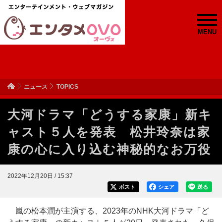
MENU
ニュース
TOPICS
大河ドラマ「どうする家康」新キ
ャスト５人を発表 松井玲奈は家
康の心に入り込む神秘的なお万役
2022年12月20日 / 15:37
ポスト
シェア
送る
嵐の松本潤が主演する、2023年のNHK大河ドラマ「ど