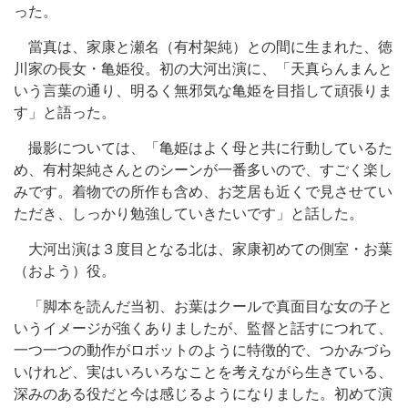
った。
當真は、家康と瀬名（有村架純）との間に生まれた、徳
川家の長女・亀姫役。初の大河出演に、「天真らんまんと
いう言葉の通り、明るく無邪気な亀姫を目指して頑張りま
す」と語った。
撮影については、「亀姫はよく母と共に行動しているた
め、有村架純さんとのシーンが一番多いので、すごく楽し
みです。着物での所作も含め、お芝居も近くで見させてい
ただき、しっかり勉強していきたいです」と話した。
大河出演は３度目となる北は、家康初めての側室・お葉
（およう）役。
「脚本を読んだ当初、お葉はクールで真面目な女の子と
いうイメージが強くありましたが、監督と話すにつれて、
一つ一つの動作がロボットのように特徴的で、つかみづら
いけれど、実はいろいろなことを考えながら生きている、
深みのある役だと今は感じるようになりました。初めて演