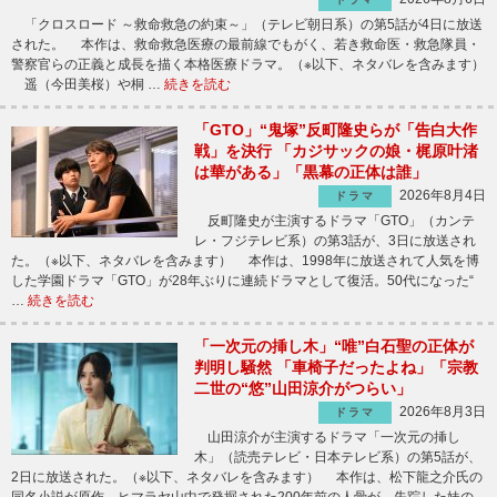
「クロスロード ～救命救急の約束～」（テレビ朝日系）の第5話が4日に放送
された。 本作は、救命救急医療の最前線でもがく、若き救命医・救急隊員・
警察官らの正義と成長を描く本格医療ドラマ。（※以下、ネタバレを含みます）
遥（今田美桜）や桐 …
続きを読む
「GTO」“鬼塚”反町隆史らが「告白大作
戦」を決行 「カジサックの娘・梶原叶渚
は華がある」「黒幕の正体は誰」
2026年8月4日
ドラマ
反町隆史が主演するドラマ「GTO」（カンテ
レ・フジテレビ系）の第3話が、3日に放送され
た。（※以下、ネタバレを含みます） 本作は、1998年に放送されて人気を博
した学園ドラマ「GTO」が28年ぶりに連続ドラマとして復活。50代になった“
…
続きを読む
「一次元の挿し木」“唯”白石聖の正体が
判明し騒然 「車椅子だったよね」「宗教
二世の“悠”山田涼介がつらい」
2026年8月3日
ドラマ
山田涼介が主演するドラマ「一次元の挿し
木」（読売テレビ・日本テレビ系）の第5話が、
2日に放送された。（※以下、ネタバレを含みます） 本作は、松下龍之介氏の