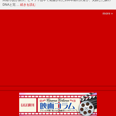
同名小説が原作。ヒマラヤ山中で発掘された200年前の人骨が、失踪した妹の
DNAと完 …
続きを読む
more »