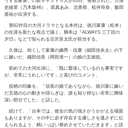
うする家康」の新キャスト５人が20日、発表された。久保
史緒里（乃木坂46）、當真あみ、北香那、松井玲奈、飯田
基祐が出演する。
第62作目の大河ドラマとなる本作は、徳川家康（松本）
の生涯を新たな視点で描く。脚本は『ALWAYS 三丁目の
夕日』などで知られる古沢良太氏が担当する。
久保は、幼くして家康の嫡男・信康（細田佳央太）の下
に嫁いだ、織田信長（岡田准一）の娘の五徳役。
初めての大河出演に、「既に緊張しているのも事実です
が、非常にうれしいです」と喜びのコメント。
役柄の印象を、「信長の娘でありながら、徳川家に嫁い
だ五徳の心の動きや揺らぎは、誰も知り得ない非常に興味
深い部分でした」と話した。
続けて、「台本では、彼女の気の強さがうかがえる場面
もありますが、その中に必ず存在する優しさを逃さずに伝
えられるよう、精いっぱい努めさせていただきます」と語