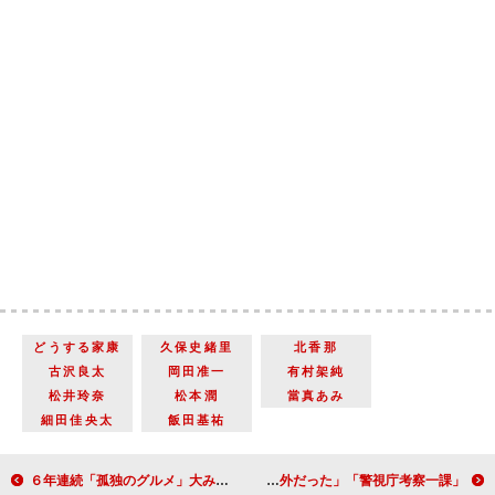
どうする家康
久保史緒里
北香那
古沢良太
岡田准一
有村架純
松井玲奈
松本潤
當真あみ
細田佳央太
飯田基祐
６年連続「孤独のグルメ」大みそかスペシャルの放送が決定 “五郎”松重豊がグルメの宝庫・北海道を大激走
「警視庁考察一課」スペシャルに伊藤かずえ＆中山忍が登場 「まさにサスペンスの常連が大量発生」「犯人が意外だった」