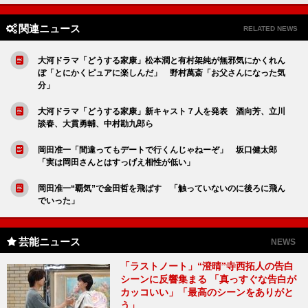
関連ニュース
RELATED NEWS
大河ドラマ「どうする家康」松本潤と有村架純が無邪気にかくれん
ぼ「とにかくピュアに楽しんだ」 野村萬斎「お父さんになった気
分」
大河ドラマ「どうする家康」新キャスト７人を発表 酒向芳、立川
談春、大貫勇輔、中村勘九郎ら
岡田准一「間違ってもデートで行くんじゃねーぞ」 坂口健太郎
「実は岡田さんとはすっげえ相性が低い」
岡田准一“覇気”で金田哲を飛ばす 「触っていないのに後ろに飛ん
でいった」
芸能ニュース
NEWS
「ラストノート」“澄晴”寺西拓人の告白
シーンに反響集まる 「真っすぐな告白が
カッコいい」「最高のシーンをありがと
う」