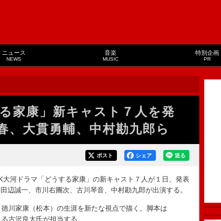
ニュース
音楽
特別企画
NEWS
MUSIC
PR
る家康」新キャスト７人を発
春、大貫勇輔、中村勘九郎ら
ポスト
シェア
送る
HK大河ドラマ「どうする家康」の新キャスト７人が１日、発表
、田辺誠一、市川右團次、古川琴音、中村勘九郎が出演する。
、徳川家康（松本）の生涯を新たな視点で描く。脚本は
られる古沢良太氏が担当する。