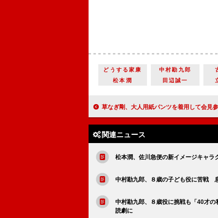
どうする家康
中村勘九郎
松本潤
田辺誠一
草なぎ剛、大人用紙パンツを着用して会見参加 「ファンミーティングでもはいて
関連ニュース
松本潤、佐川急便の新イメージキャラ
中村勘九郎、８歳の子ども役に苦戦 
中村勘九郎、８歳役に挑戦も「40才
読劇に