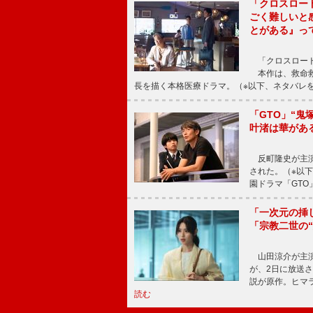
「クロスロー
ごく難しいと
とがある』っ
「クロスロード
本作は、救命救
長を描く本格医療ドラマ。（※以下、ネタバレ
「GTO」“
叶渚は華があ
反町隆史が主演
された。（※以
園ドラマ「GTO
「一次元の挿
「宗教二世の
山田涼介が主演
が、2日に放送
説が原作。ヒマラ
読む