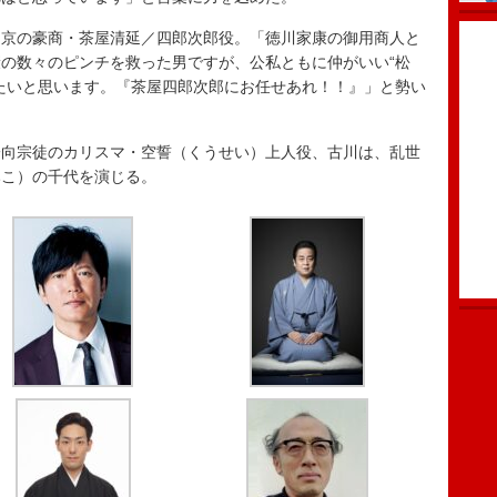
京の豪商・茶屋清延／四郎次郎役。「徳川家康の御用商人と
の数々のピンチを救った男ですが、公私ともに仲がいい“松
たいと思います。『茶屋四郎次郎にお任せあれ！！』」と勢い
向宗徒のカリスマ・空誓（くうせい）上人役、古川は、乱世
みこ）の千代を演じる。