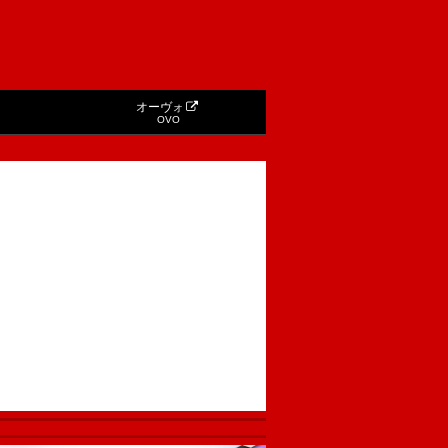
オーヴォ
OVO