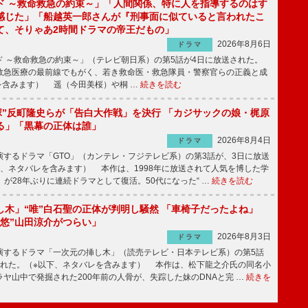
ド ～救命救急の約束～」「人間関係、特に人を指導するのはす
感じた」「船越英一郎さんが『刑事面に似ていると言われたこ
て、そりゃあ2時間ドラマの帝王だもの」
2026年8月6日
ドラマ
 ～救命救急の約束～」（テレビ朝日系）の第5話が4日に放送された。
急医療の最前線でもがく、若き救命医・救急隊員・警察官らの正義と成
を含みます） 遥（今田美桜）や桐 …
続きを読む
鬼塚”反町隆史らが「告白大作戦」を決行 「カジサックの娘・梶原
る」「黒幕の正体は誰」
2026年8月4日
ドラマ
するドラマ「GTO」（カンテレ・フジテレビ系）の第3話が、3日に放送
下、ネタバレを含みます） 本作は、1998年に放送されて人気を博した学
」が28年ぶりに連続ドラマとして復活。50代になった“ …
続きを読む
し木」“唯”白石聖の正体が判明し騒然 「車椅子だったよね」
“悠”山田涼介がつらい」
2026年8月3日
ドラマ
するドラマ「一次元の挿し木」（読売テレビ・日本テレビ系）の第5話
された。（※以下、ネタバレを含みます） 本作は、松下龍之介氏の同名小
ヤ山中で発掘された200年前の人骨が、失踪した妹のDNAと完 …
続きを