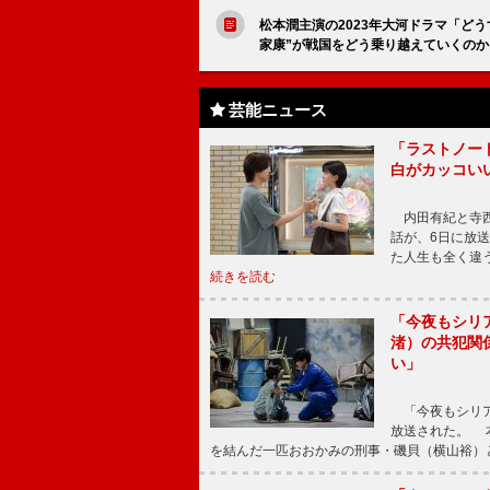
松本潤主演の2023年大河ドラマ「ど
家康”が戦国をどう乗り越えていくの
芸能ニュース
「ラストノー
白がカッコい
内田有紀と寺西
話が、6日に放
た人生も全く違
続きを読む
「今夜もシリ
渚）の共犯関
い」
「今夜もシリア
放送された。 
を結んだ一匹おおかみの刑事・磯貝（横山裕）