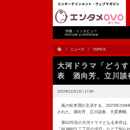
特集・インタビュー
FEATURE & INTERVIEW
ニュース
TOPICS
大河ドラマ「どうす
表 酒向芳、立川談
2022年12月1日 / 17:06
嵐の松本潤が主演する、2023年のN
された。酒向芳、立川談春、大貫勇輔
第62作目の大河ドラマとなる本作は
『ALWAYS 三丁目の夕日』などで知