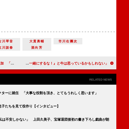
古川琴音
大貫勇輔
市川右團次
立川談春
酒向芳
みようかな」
目黒蓮、食べるのが遅い子だったので「前世は牛」 大泉洋「『おまえと一緒にするな！』と牛は思っているかもしれない」
RELATED NEWS
クターに就任 「大事な役割を頂き、とてもうれしく思います」
息子たちを見て役作り【インタビュー】
の私は不安しかない」 上田久美子、宝塚退団後初の書き下ろし戯曲が朗