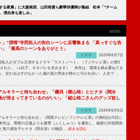
うする家康」に大森南朋、山田裕貴ら豪華俳優陣が集結 松本「“チーム
か、僕自身も楽しみ」
NEWS
ト」“澄晴”寺西拓人の告白シーンに反響集まる 「真っすぐな告
い」「最高のシーンをありがとう」
2026年8月7日
ドラマ
拓人がダブル主演するドラマ「ラストノート」（フジテレビ系）の第5
送された。（※以下、ネタバレを含みます） 本作は、環境も積み重ねてき
う、交わるはずのなかった歳の差の男女が静かに引かれ合い、人生で …
アルキラーと待ち合わせ」「磯貝（横山裕）とヒナタ（関水
係が深まってきているのがいい」「縦山裕二さんのグッズ欲し
2026年8月6日
ドラマ
ルキラーと待ち合わせ」（関西テレビ／フジテレビ系）の第6話が5日に
本作は、警察の正義よりも復讐（ふくしゅう）を優先し、秘密の共犯関係
と第六感女子ヒナタ（関水渚）の物語 …
続きを読む