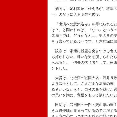
酒向は、足利義昭に仕えるが、将軍の
一）の配下に入る明智光秀役。
「出演への意気込み」を尋ねられると
は？』と問われれば、『ない』という
気満々では、どうかなと…。奥の奥の
そう言っているようです」と意味深に
談春は、家康に難題を突きつける食え
も好かれない、嫌いな男を演じられた
られると、「信長の代弁者として、家
ントした。
大貫は、北近江の戦国大名・浅井長政
よき武士として、さまざまな葛藤の末
る者がいながらも、自分の命を懸けた
の思いを胸に、覚悟をもって演じたい
田辺は、武田氏の一門・穴山家の当主
きな俳優陣が集まっているので共演す
さる方の心にいつまでも残る作品にな