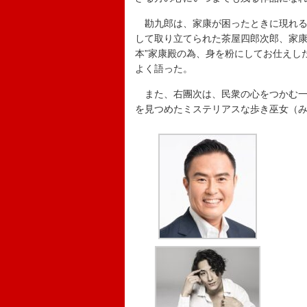
勘九郎は、家康が困ったときに現れる
して取り立てられた茶屋四郎次郎、家康
本”家康殿の為、身を粉にしてお仕えし
よく語った。
また、右團次は、民衆の心をつかむ一
を見つめたミステリアスな歩き巫女（