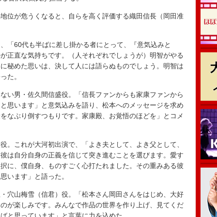
地位が危うくなると、自らを高く評価する織田信長（岡田准
、「60代も半ばに差し掛かる者にとって、『意気込みと
のが正直な気持ちです。（人それぞれでしょうが）明智がやる
奥に秘めた思いは、決して人には語らぬものでしょう。明智は
語った。
ない男・佐久間信盛役。「信長ファンからも家康ファンから
らと思います」と意気込みを語り、松本へのメッセージを求め
康をなぶり倒すつもりです。家康殿、お覚悟のほどを」とコメ
役。これが大河初出演で、「よき夫として、よき父として、
、彼は自分自身の正義を信じて突き進むことを選びます。愛す
選択に、僕自身、ものすごく心打たれました。その重みある彼
と思います」と語った。
・穴山梅雪（信君）役。「松本さん岡田さんをはじめ、大好
るのが楽しみです。みんなで作品の世界を作り上げ、見てくだ
ればと思っています」と言葉に力を込めた。