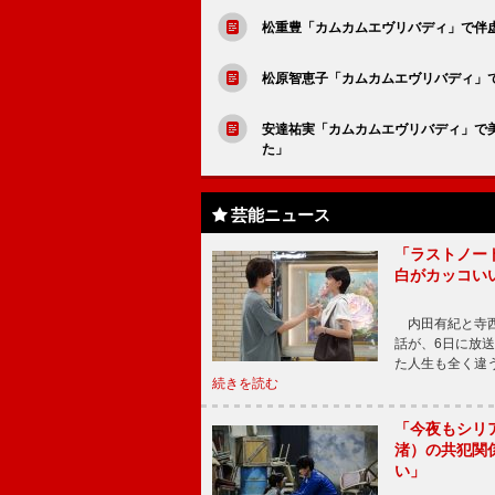
松重豊「カムカムエヴリバディ」で伴
松原智恵子「カムカムエヴリバディ」
安達祐実「カムカムエヴリバディ」で
た」
芸能ニュース
「ラストノー
白がカッコい
内田有紀と寺西
話が、6日に放
た人生も全く違
続きを読む
「今夜もシリ
渚）の共犯関
い」