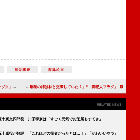
川栄李奈
深津絵里
聴者の考察も加速
「真犯人フラグ」“一星”佐野勇斗の自白に反響 「河村が殺されないか心配」「瑞穂の姉は林と交際していた？」
RELATED NEWS
五十嵐文四郎役 川栄李奈は「すごく元気でお芝居もすてき」
五十嵐役が好評 「これほどの役者だったとは…！」「かわいいやつ」