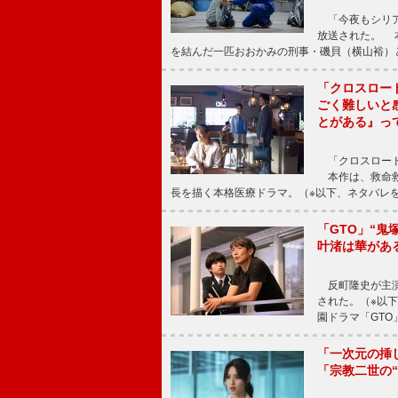
「今夜もシリア
放送された。 
を結んだ一匹おおかみの刑事・磯貝（横山裕）
「クロスロー
ごく難しいと
とがある』っ
「クロスロード
本作は、救命救
長を描く本格医療ドラマ。（※以下、ネタバレ
「GTO」“
叶渚は華があ
反町隆史が主演
された。（※以
園ドラマ「GTO
「一次元の挿
「宗教二世の