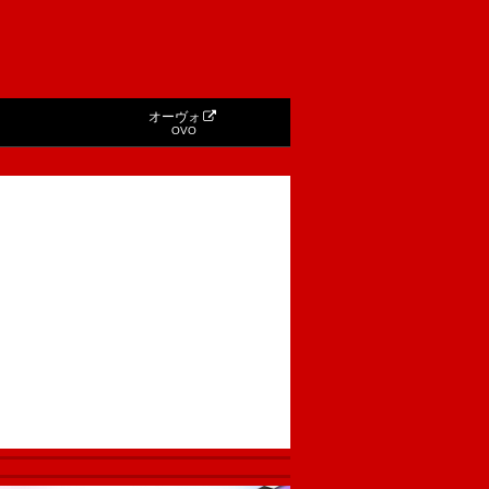
オーヴォ
OVO