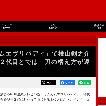
ニュース
音楽
特別企画
NEWS
MUSIC
PR
ムエヴリバディ」で桃山剣之介
２代目とでは「刀の構え方が違
ポスト
シェア
送る
演じるNHK連続テレビ小説「カムカムエヴリバディ」。時代
之介を親子２代にわたって演じる尾上菊之助から、インタビュ