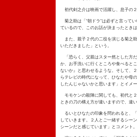
初代剣之介は映画で活躍し、息子の２
菊之助は「“朝ドラ”は必ずと言ってい
ているので、このお話が決まったとき
また、親子２代の二役を演じる菊之助
いただきました」という。
「恐らく、父親はスター然とした方だ
か、お手洗いに行くところや食べると
ないか』と思わせるような。そして、
らテレビの時代になって、ひなたや母
したんじゃないかと思います」とイメ
モモケンの殺陣に関しても、初代と２
ときの刀の構え方が違いますので、違
るいとひなたの印象を問われると、「
していきます。２人とご一緒するシー
シーンだと感じています」とコメント