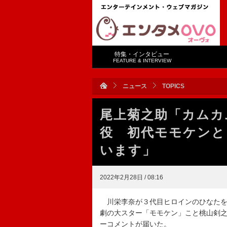
特集・インタビュー
FEATURE & INTERVIEW
ニュース
TOPICS
尾上菊之助「カムカ
役 初代モモケンと
います」
2022年2月28日 / 08:16
川栄李奈が３代目ヒロインのひなたを
劇の大スター「モモケン」こと桃山剣
ーコメントが届いた。