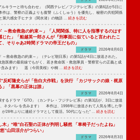
ルキラーと待ち合わせ」（関西テレビ／フジテレビ系）の第6話が5日に
本作は、警察の正義よりも復讐（ふくしゅう）を優先し、秘密の共犯関係
と第六感女子ヒナタ（関水渚）の物語 …
続きを読む
ド ～救命救急の約束～」「人間関係、特に人を指導するのはす
感じた」「船越英一郎さんが『刑事面に似ていると言われたこ
て、そりゃあ2時間ドラマの帝王だもの」
2026年8月6日
ドラマ
 ～救命救急の約束～」（テレビ朝日系）の第5話が4日に放送された。
急医療の最前線でもがく、若き救命医・救急隊員・警察官らの正義と成
を含みます） 遥（今田美桜）や桐 …
続きを読む
鬼塚”反町隆史らが「告白大作戦」を決行 「カジサックの娘・梶原
る」「黒幕の正体は誰」
2026年8月4日
ドラマ
するドラマ「GTO」（カンテレ・フジテレビ系）の第3話が、3日に放送
下、ネタバレを含みます） 本作は、1998年に放送されて人気を博した学
」が28年ぶりに連続ドラマとして復活。50代になった“ …
続きを読む
し木」“唯”白石聖の正体が判明し騒然 「車椅子だったよね」
“悠”山田涼介がつらい」
2026年8月3日
ドラマ