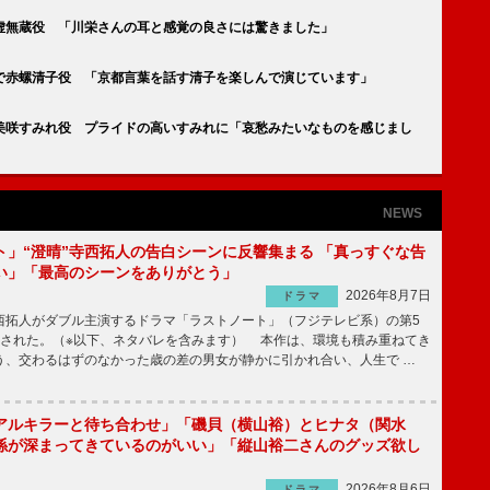
虚無蔵役 「川栄さんの耳と感覚の良さには驚きました」
で赤螺清子役 「京都言葉を話す清子を楽しんで演じています」
美咲すみれ役 プライドの高いすみれに「哀愁みたいなものを感じまし
NEWS
ト」“澄晴”寺西拓人の告白シーンに反響集まる 「真っすぐな告
い」「最高のシーンをありがとう」
2026年8月7日
ドラマ
拓人がダブル主演するドラマ「ラストノート」（フジテレビ系）の第5
送された。（※以下、ネタバレを含みます） 本作は、環境も積み重ねてき
う、交わるはずのなかった歳の差の男女が静かに引かれ合い、人生で …
アルキラーと待ち合わせ」「磯貝（横山裕）とヒナタ（関水
係が深まってきているのがいい」「縦山裕二さんのグッズ欲し
2026年8月6日
ドラマ