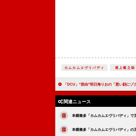
カムカムエヴリバディ
尾上菊之助
「DCU」“那由”明日海りおの「悪い顔にゾクゾク」 15年前の海難事故の謎が深まり視
関連ニュース
本郷奏多「カムカムエヴリバディ」で
本郷奏多「カムカムエヴリバディ」の