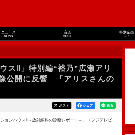
ニュース
音楽
特別企画
NEWS
MUSIC
PR
ウスⅡ」特別編“裕乃”広瀬アリ
像公開に反響 「アリスさんの
ポスト
シェア
送る
ションハウスⅡ～放射線科の診断レポート～」（フジテレビ