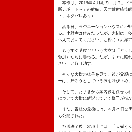
本作は、2019年４月期の「月９」ド
断レポート～」の続編。天才放射線技師
下、ネタバレあり）
ある日、ラジエーションハウスに小野
る。小野寺は休みだったが、大樹は、
伝えておいてください」と裕乃（広瀬
もうすぐ受験だという大樹は「どうし
弥加）たちに尋ねる。だが、すぐに照
さい」と取り消す。
そんな大樹の様子を見て、彼が父親に
ーは、帰ろうとしている彼を呼び止め
そして、たまきから案内役を任せられ
について大樹に解説していく様子が描
また、番組の最後には、４月29日公
も公開された。
放送終了後、SNS上には、「大樹く