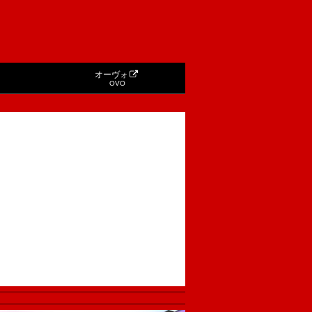
オーヴォ
OVO