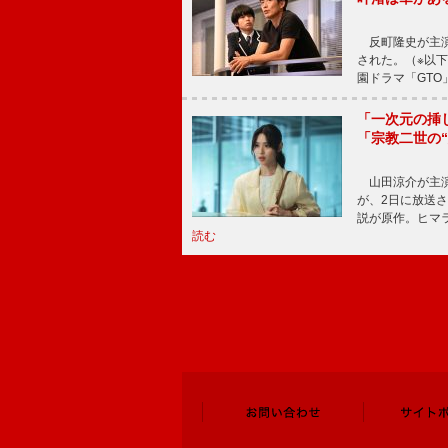
反町隆史が主演
された。（※以
園ドラマ「GTO
「一次元の挿
「宗教二世の
山田涼介が主演
が、2日に放送
説が原作。ヒマラ
読む