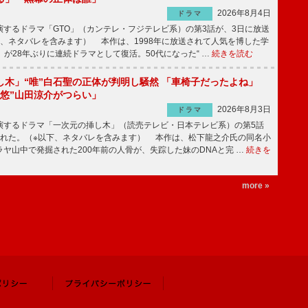
2026年8月4日
ドラマ
するドラマ「GTO」（カンテレ・フジテレビ系）の第3話が、3日に放送
下、ネタバレを含みます） 本作は、1998年に放送されて人気を博した学
」が28年ぶりに連続ドラマとして復活。50代になった“ …
続きを読む
し木」“唯”白石聖の正体が判明し騒然 「車椅子だったよね」
“悠”山田涼介がつらい」
2026年8月3日
ドラマ
するドラマ「一次元の挿し木」（読売テレビ・日本テレビ系）の第5話
された。（※以下、ネタバレを含みます） 本作は、松下龍之介氏の同名小
ヤ山中で発掘された200年前の人骨が、失踪した妹のDNAと完 …
続きを
more »