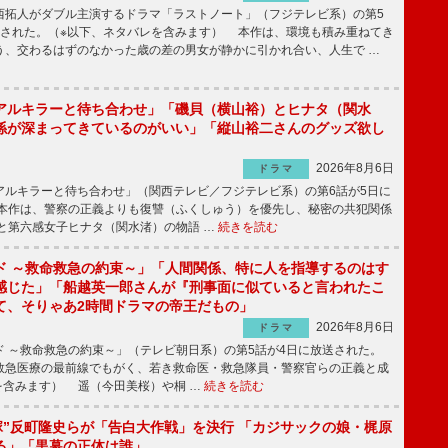
拓人がダブル主演するドラマ「ラストノート」（フジテレビ系）の第5
送された。（※以下、ネタバレを含みます） 本作は、環境も積み重ねてき
う、交わるはずのなかった歳の差の男女が静かに引かれ合い、人生で …
アルキラーと待ち合わせ」「磯貝（横山裕）とヒナタ（関水
係が深まってきているのがいい」「縦山裕二さんのグッズ欲し
2026年8月6日
ドラマ
ルキラーと待ち合わせ」（関西テレビ／フジテレビ系）の第6話が5日に
本作は、警察の正義よりも復讐（ふくしゅう）を優先し、秘密の共犯関係
と第六感女子ヒナタ（関水渚）の物語 …
続きを読む
ド ～救命救急の約束～」「人間関係、特に人を指導するのはす
感じた」「船越英一郎さんが『刑事面に似ていると言われたこ
て、そりゃあ2時間ドラマの帝王だもの」
2026年8月6日
ドラマ
 ～救命救急の約束～」（テレビ朝日系）の第5話が4日に放送された。
急医療の最前線でもがく、若き救命医・救急隊員・警察官らの正義と成
を含みます） 遥（今田美桜）や桐 …
続きを読む
鬼塚”反町隆史らが「告白大作戦」を決行 「カジサックの娘・梶原
る」「黒幕の正体は誰」