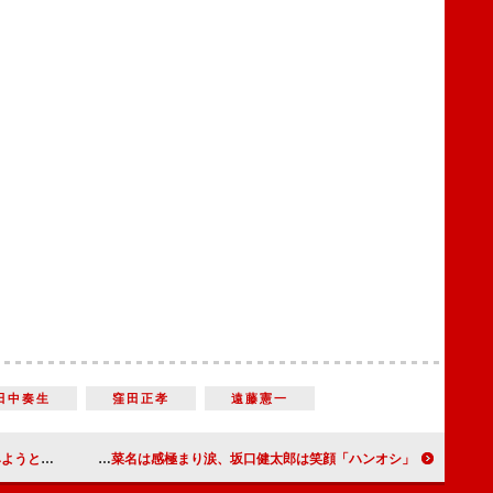
田中奏生
窪田正孝
遠藤憲一
」に絶賛の声も
「ハンオシ」感動のクランクアップ！ 清野菜名は感極まり涙、坂口健太郎は笑顔