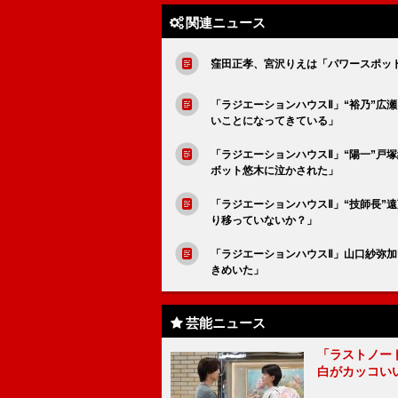
関連ニュース
窪田正孝、宮沢りえは「パワースポッ
「ラジエーションハウスⅡ」“裕乃”広
いことになってきている」
「ラジエーションハウスⅡ」“陽一”戸
ボット悠木に泣かされた」
「ラジエーションハウスⅡ」“技師長”
り移っていないか？」
「ラジエーションハウスⅡ」山口紗弥加
きめいた」
芸能ニュース
「ラストノー
白がカッコい