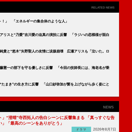
RELATED NEWS
ト！」 「エネルギーの集合体のような人」
瀬アリスと“乃愛”吉川愛の迫真の演技に反響 「ラジハの恋模様が面白
塚純貴と“悠木”矢野聖人の友情に涙腺崩壊 広瀬アリスも「泣いた。ロ
遠藤憲一の部下を守る優しさに反響 「今回の技師長には、海老名が乗
“たまき”の生き方に反響 「山口紗弥加が髪を上げながら歩く姿にと
NEWS
ト」“澄晴”寺西拓人の告白シーンに反響集まる 「真っすぐな告
い」「最高のシーンをありがとう」
2026年8月7日
ドラマ