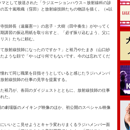
ラマとして放送された「ラジエーションハウス～放射線科の診
の五十嵐唯織（窪田）と放射線技師たちの物語を描く。（※以
寺技師長（遠藤憲一）の息子・大樹（田中奏生）がやってく
冬期講習の振込用紙を取り出すと、「必ず振り込むよう、父に
アリス）たちに頼む。
て放射線技師になったのですか？」と裕乃やたまき（山口紗
れたような顔で「やっぱり何でもないです。今のは忘れてくだ
憧れて同じ職業を目指そうとしていると感じたラジハメンバ
、放射線技師の仕事の見学を提案する。
た裕乃が、各回のダイジェストとともに、放射線技師の仕事
かれた。
開の劇場版のメイキング映像のほか、初公開のスペシャル映像
んにいいとこ見せようとキャラ変わりまくるラジハメンバー面