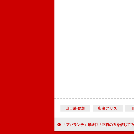
山口紗弥加
広瀬アリス
「アバランチ」最終回「正義の力を信じてみようと思った」 “羽生”綾野剛の「鳥肌ものの演技