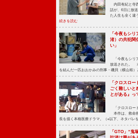
内田有紀と寺西
話が、6日に放
た人生も全く違
続きを読む
「今夜もシリ
渚）の共犯関
い」
「今夜もシリア
放送された。 
を結んだ一匹おおかみの刑事・磯貝（横山裕）
「クロスロー
ごく難しいと
とがある』っ
「クロスロード
本作は、救命救
長を描く本格医療ドラマ。（※以下、ネタバレ
「GTO」“
叶渚は華があ