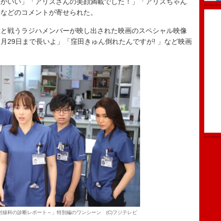
なかいい」「アリスさんの美顔満載でした！」「アリスちゃん
」などのコメントが寄せられた。
と戦うラジハメンバーが映し出された映画のスペシャル映像
月29日まで長いよ」「窪田きゅん倒れたんですが! 」など映画
射線科の診断レポート～」特別編のワンシーン (C)フジテレビ