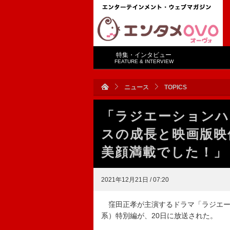
特集・インタビュー
FEATURE & INTERVIEW
ニュース
TOPICS
「ラジエーションハ
スの成長と映画版映
美顔満載でした！」
2021年12月21日 / 07:20
窪田正孝が主演するドラマ「ラジエー
系）特別編が、20日に放送された。