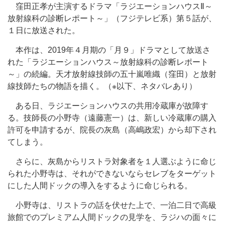
窪田正孝が主演するドラマ「ラジエーションハウスⅡ～
放射線科の診断レポート～」（フジテレビ系）第５話が、
１日に放送された。
本作は、2019年４月期の「月９」ドラマとして放送さ
れた「ラジエーションハウス～放射線科の診断レポート
～」の続編。天才放射線技師の五十嵐唯織（窪田）と放射
線技師たちの物語を描く。（※以下、ネタバレあり）
ある日、ラジエーションハウスの共用冷蔵庫が故障す
る。技師長の小野寺（遠藤憲一）は、新しい冷蔵庫の購入
許可を申請するが、院長の灰島（高嶋政宏）から却下され
てしまう。
さらに、灰島からリストラ対象者を１人選ぶように命じ
られた小野寺は、それができないならセレブをターゲット
にした人間ドックの導入をするように命じられる。
小野寺は、リストラの話を伏せた上で、一泊二日で高級
旅館でのプレミアム人間ドックの見学を、ラジハの面々に