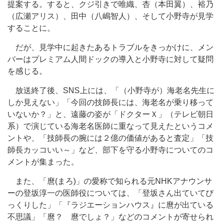
提案する。すると、クジ引きで唯織、杏（本田翼）、裕乃
（広瀬アリス）、田中（八嶋智人）、そして小野寺が見学
することに。
だが、見学中に起きたあるトラブルをきっかけに、メン
バーはプレミアム人間ドックの導入と小野寺に対して疑問
を感じる。
放送終了後、SNS上には、「（小野寺が）海老名先生に
しか見えない」「今回の技師長には、海老名が乗り移って
いないか？」と、遠藤の姿が「ドクターＸ」（テレビ朝日
系）で演じている海老名医師に重なって見えたというコメ
ントや、「技師長の腕には２億の価値があると査定」「技
師長カッコいい～」など、部下を守る小野寺についてのコ
メントが集まった。
また、「麿(まろ)」の愛称で知られる元NHKアナウンサ
ーの登坂淳一の医師役については、「登坂さん出ていてび
っくりした」「『ラジエーションハウス』に麿が出ている
不思議」「麿？ 麿でしょ？」などのコメントが寄せられ