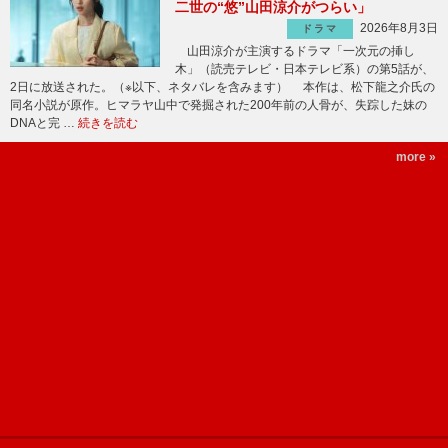
二世の“悠”山田涼介がつらい」
2026年8月3日
ドラマ
山田涼介が主演するドラマ「一次元の挿し
木」（読売テレビ・日本テレビ系）の第5話が、
2日に放送された。（※以下、ネタバレを含みます） 本作は、松下龍之介氏の
同名小説が原作。ヒマラヤ山中で発掘された200年前の人骨が、失踪した妹の
DNAと完 …
続きを読む
more »