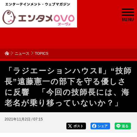
MENU
ニュース
TOPICS
「ラジエーションハウスⅡ」“技師
長”遠藤憲一の部下を守る優しさ
に反響 「今回の技師長には、海
老名が乗り移っていないか？」
2021年11月2日 / 07:15
ポスト
シェア
送る