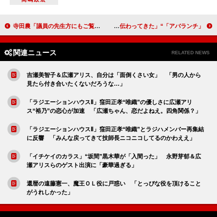
寺田農「議員の先生方にもご覧いただきたい」「今度、国会議事堂で特別試写会をやろうか」
「アバランチ」“リナ”高橋メアリージュンの熱演に絶賛の声 「怒りと悲しみが伝わってきた」
関連ニュース
RELATED NEWS
吉瀬美智子＆広瀬アリス、自分は「面倒くさい女」 「男の人から
見たら付き合いたくないだろうな…」
「ラジエーションハウスⅡ」窪田正孝“唯織”の優しさに広瀬アリ
ス“裕乃”の恋心が加速 「広瀬ちゃん、恋だよねえ。四角関係？」
「ラジエーションハウスⅡ」窪田正孝“唯織”とラジハメンバー再集結
に反響 「みんな戻ってきて技師長ニコニコしてるのかわええ」
「イチケイのカラス」“坂間”黒木華が「入間った」 永野芽郁＆広
瀬アリスらのゲスト出演に「豪華過ぎる」
還暦の遠藤憲一、魔王ＯＬ役に戸惑い 「とっぴな役を頂けること
がうれしかった」