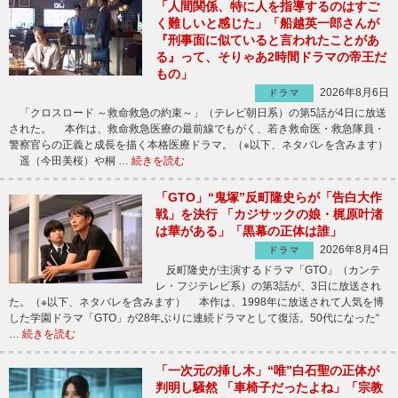
「人間関係、特に人を指導するのはすご
く難しいと感じた」「船越英一郎さんが
『刑事面に似ていると言われたことがあ
る』って、そりゃあ2時間ドラマの帝王だ
もの」
2026年8月6日
ドラマ
「クロスロード ～救命救急の約束～」（テレビ朝日系）の第5話が4日に放送
された。 本作は、救命救急医療の最前線でもがく、若き救命医・救急隊員・
警察官らの正義と成長を描く本格医療ドラマ。（※以下、ネタバレを含みます）
遥（今田美桜）や桐 …
続きを読む
「GTO」“鬼塚”反町隆史らが「告白大作
戦」を決行 「カジサックの娘・梶原叶渚
は華がある」「黒幕の正体は誰」
2026年8月4日
ドラマ
反町隆史が主演するドラマ「GTO」（カンテ
レ・フジテレビ系）の第3話が、3日に放送され
た。（※以下、ネタバレを含みます） 本作は、1998年に放送されて人気を博
した学園ドラマ「GTO」が28年ぶりに連続ドラマとして復活。50代になった“
…
続きを読む
「一次元の挿し木」“唯”白石聖の正体が
判明し騒然 「車椅子だったよね」「宗教