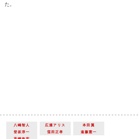
た。
八嶋智人
広瀬アリス
本田翼
登坂淳一
窪田正孝
遠藤憲一
高嶋政宏