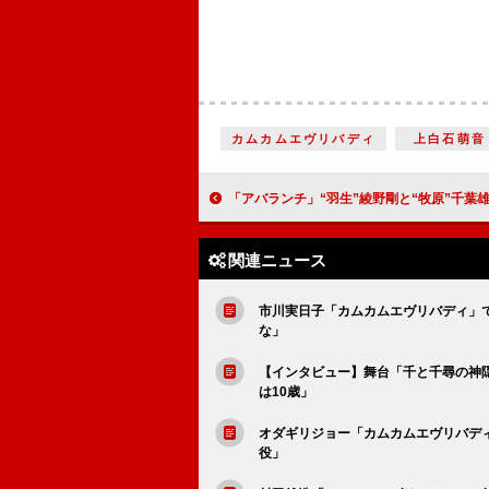
カムカムエヴリバディ
上白石萌音
「アバランチ」“羽生”綾野剛と“牧原”千葉雄大に反響 「仲間っていいもんだな」に
関連ニュース
市川実日子「カムカムエヴリバディ」
な」
【インタビュー】舞台「千と千尋の神
は10歳」
オダギリジョー「カムカムエヴリバデ
役」