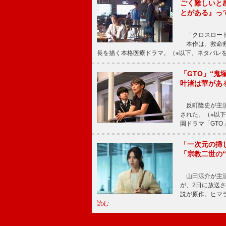
ごく難しいと
とがある』っ
「クロスロード
本作は、救命救
長を描く本格医療ドラマ。（※以下、ネタバレ
「GTO」“
叶渚は華があ
反町隆史が主演
された。（※以
園ドラマ「GTO
「一次元の挿
「宗教二世の
山田涼介が主演
が、2日に放送
説が原作。ヒマラ
読む