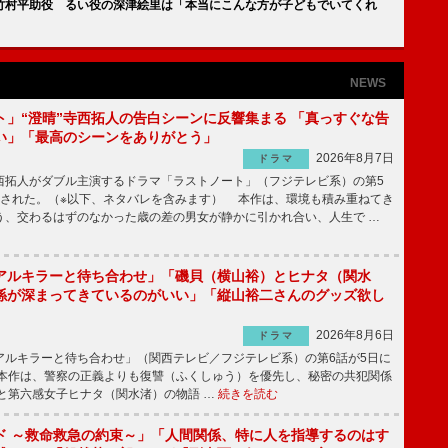
竹村平助役 るい役の深津絵里は「本当にこんな方が子どもでいてくれ
NEWS
ト」“澄晴”寺西拓人の告白シーンに反響集まる 「真っすぐな告
い」「最高のシーンをありがとう」
2026年8月7日
ドラマ
拓人がダブル主演するドラマ「ラストノート」（フジテレビ系）の第5
送された。（※以下、ネタバレを含みます） 本作は、環境も積み重ねてき
う、交わるはずのなかった歳の差の男女が静かに引かれ合い、人生で …
アルキラーと待ち合わせ」「磯貝（横山裕）とヒナタ（関水
係が深まってきているのがいい」「縦山裕二さんのグッズ欲し
2026年8月6日
ドラマ
ルキラーと待ち合わせ」（関西テレビ／フジテレビ系）の第6話が5日に
本作は、警察の正義よりも復讐（ふくしゅう）を優先し、秘密の共犯関係
と第六感女子ヒナタ（関水渚）の物語 …
続きを読む
ド ～救命救急の約束～」「人間関係、特に人を指導するのはす