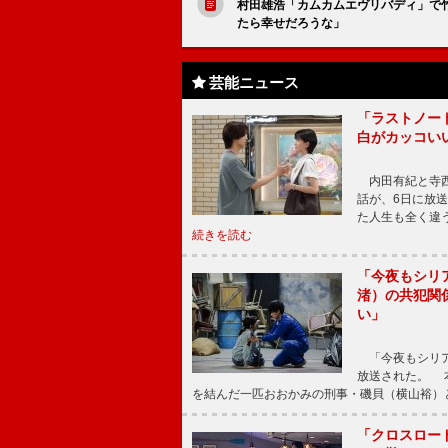
村田雄浩「カムカムエヴリバディ」で
たら幸せだろうな」
芸能ニュース
「ラストノー
白がカッコい
内田有紀と寺西
話が、6日に放
た人生も全く違
続きを読む
「今夜もシリ
渚）の共犯関
い」
「今夜もシリア
放送された。 
を結んだ一匹おおかみの刑事・磯貝（横山裕）
「クロスロー