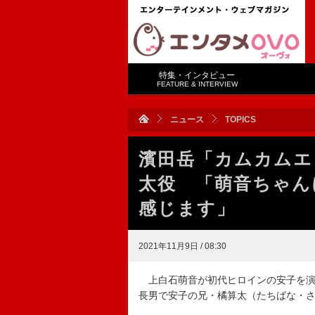
特集・インタビュー
FEATURE & INTERVIEW
ニュース
TOPICS
濱田岳「カムカムエ
太役 「萌音ちゃん
感じます」
2021年11月9日 / 08:30
上白石萌音が初代ヒロインの安子を演
長男で安子の兄・橘算太（たちばな・