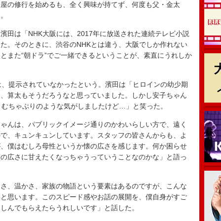
屋の修行を始めるも、全く興味が持てず、何度も父・金太
ろ。
田は「NHK大阪には、2017年に放送された連続テレビ小説
た。そのときに、渋谷のNHKとは違う、大阪でしか作れない
とまた“朝ドラ”でご一緒できるということが、素直にうれしか
は、提示されていなかったという。濱田は「ヒロインの幼少期
ら、算太もそうだろうなと思っていました。しかし安子ちゃん
。むちゃぶりのような気がしましたけど…」と笑った。
ゃんは、パブリックイメージ通りのかわいらしい方で、遠く
ので、キュンキュンしています。スタッフの皆さんからも、よ
が、僕はむしろ母性というか懐の広さを感じます。何か困らせ
懐の広さに甘えたくなっちゃうっていうことなのかな」と語っ
さ、温かさ、家族の物語という要素はあるのですが、こんな
いと思います。このスピード感やお話の展開を、僕自身がすご
楽しんでもらえたらうれしいです」と話した。