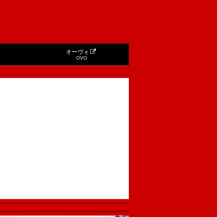
オーヴォ
OVO