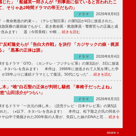
感じた」「船越英一郎さんが『刑事面に似ていると言われたこ
て、そりゃあ2時間ドラマの帝王だもの」
2026年8月6日
ドラマ
 ～救命救急の約束～」（テレビ朝日系）の第5話が4日に放送された。
急医療の最前線でもがく、若き救命医・救急隊員・警察官らの正義と成
を含みます） 遥（今田美桜）や桐 …
続きを読む
鬼塚”反町隆史らが「告白大作戦」を決行 「カジサックの娘・梶原
る」「黒幕の正体は誰」
2026年8月4日
ドラマ
するドラマ「GTO」（カンテレ・フジテレビ系）の第3話が、3日に放送
下、ネタバレを含みます） 本作は、1998年に放送されて人気を博した学
」が28年ぶりに連続ドラマとして復活。50代になった“ …
続きを読む
し木」“唯”白石聖の正体が判明し騒然 「車椅子だったよね」
“悠”山田涼介がつらい」
2026年8月3日
ドラマ
するドラマ「一次元の挿し木」（読売テレビ・日本テレビ系）の第5話
された。（※以下、ネタバレを含みます） 本作は、松下龍之介氏の同名小
ヤ山中で発掘された200年前の人骨が、失踪した妹のDNAと完 …
続きを
more »