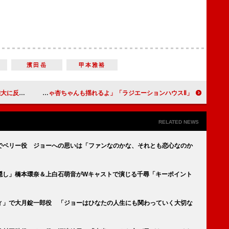
濱田岳
甲本雅裕
「エモい」の声
「ラジエーションハウスⅡ」鈴木伸之“辻村”が片寄涼太“武藤”と対決 「誠実さが進化。 そりゃ杏ちゃんも揺れるよ」
RELATED NEWS
でベリー役 ジョーへの思いは「ファンなのかな、それとも恋心なのか
隠し」橋本環奈＆上白石萌音がWキャストで演じる千尋「キーポイント
ィ」で大月錠一郎役 「ジョーはひなたの人生にも関わっていく大切な