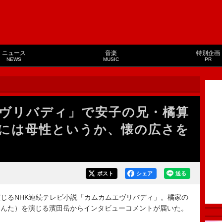
ニュース
音楽
特別企画
NEWS
MUSIC
PR
ヴリバディ」で安子の兄・橘算
には母性というか、懐の広さを
ポスト
シェア
送る
じるNHK連続テレビ小説「カムカムエヴリバディ」。橘家の
さんた）を演じる濱田岳からインタビューコメントが届いた。