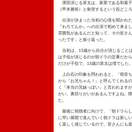
濱田演じる算太は、家業である和菓子
（甲本雅裕）と衝突するという役どこ
出演が決まった当初の心境を聞かれた濱
『わろてんか』への出演で初めて来まし
雰囲気があるんだと知って、その皆さん
ったです」と振り返った。
当初は、13歳から自分が演じること
は子役が演じるのが朝ドラの定番だか
だけが子役で、13歳の算太は僕でした
上白石の印象を問われると、「萌音ち
から『お兄ちゃん！』と呼んでくれる
く『本当の兄妹っぽい』と言われます
がい、裏切りがいがあるんですよね。
た。
最後に視聴者に向けて、「朝ドラらし
に早い展開で進んでいく朝ドラは新し
く楽しく感じているので、皆さんにも