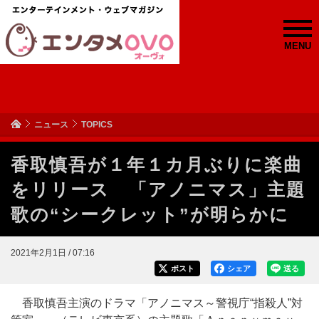
MENU
ニュース
TOPICS
香取慎吾が１年１カ月ぶりに楽曲
をリリース 「アノニマス」主題
歌の“シークレット”が明らかに
2021年2月1日 / 07:16
ポスト
シェア
送る
香取慎吾主演のドラマ「アノニマス～警視庁“指殺人”対