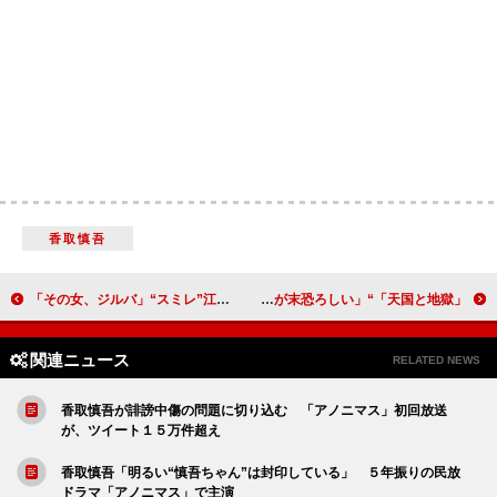
香取慎吾
「その女、ジルバ」“スミレ”江口のりこの涙に反響 「感情移入し過ぎて一緒に泣いた」
「天国と地獄」“物語の謎”を考察する視聴者が続出 「綾瀬はるかの演じるサイコパスが末恐ろしい」
関連ニュース
RELATED NEWS
香取慎吾が誹謗中傷の問題に切り込む 「アノニマス」初回放送
が、ツイート１５万件超え
香取慎吾「明るい“慎吾ちゃん”は封印している」 ５年振りの民放
ドラマ「アノニマス」で主演