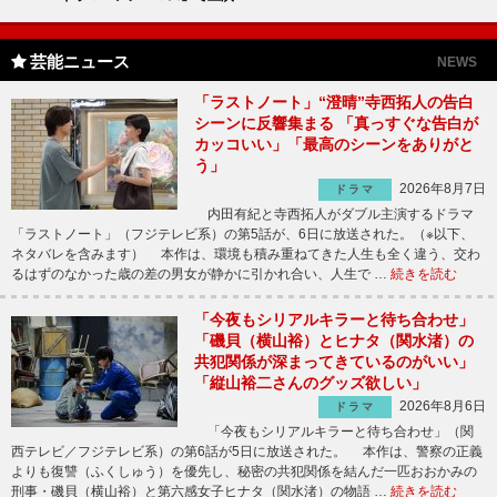
芸能ニュース
NEWS
「ラストノート」“澄晴”寺西拓人の告白
シーンに反響集まる 「真っすぐな告白が
カッコいい」「最高のシーンをありがと
う」
2026年8月7日
ドラマ
内田有紀と寺西拓人がダブル主演するドラマ
「ラストノート」（フジテレビ系）の第5話が、6日に放送された。（※以下、
ネタバレを含みます） 本作は、環境も積み重ねてきた人生も全く違う、交わ
るはずのなかった歳の差の男女が静かに引かれ合い、人生で …
続きを読む
「今夜もシリアルキラーと待ち合わせ」
「磯貝（横山裕）とヒナタ（関水渚）の
共犯関係が深まってきているのがいい」
「縦山裕二さんのグッズ欲しい」
2026年8月6日
ドラマ
「今夜もシリアルキラーと待ち合わせ」（関
西テレビ／フジテレビ系）の第6話が5日に放送された。 本作は、警察の正義
よりも復讐（ふくしゅう）を優先し、秘密の共犯関係を結んだ一匹おおかみの
刑事・磯貝（横山裕）と第六感女子ヒナタ（関水渚）の物語 …
続きを読む