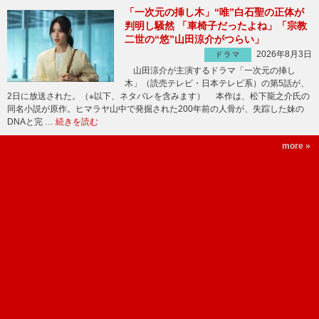
「一次元の挿し木」“唯”白石聖の正体が
判明し騒然 「車椅子だったよね」「宗教
二世の“悠”山田涼介がつらい」
2026年8月3日
ドラマ
山田涼介が主演するドラマ「一次元の挿し
木」（読売テレビ・日本テレビ系）の第5話が、
2日に放送された。（※以下、ネタバレを含みます） 本作は、松下龍之介氏の
同名小説が原作。ヒマラヤ山中で発掘された200年前の人骨が、失踪した妹の
DNAと完 …
続きを読む
more »