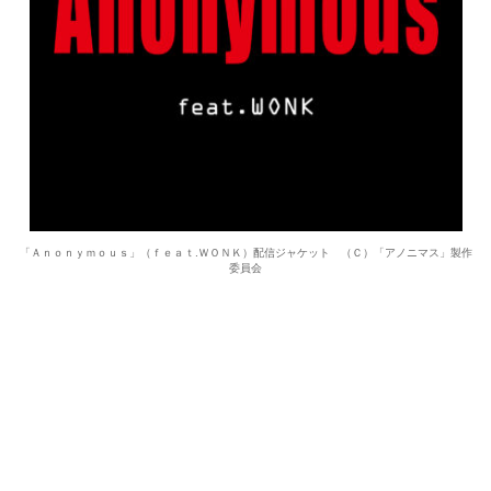
「Ａｎｏｎｙｍｏｕｓ」（ｆｅａｔ.ＷＯＮＫ）配信ジャケット （Ｃ）「アノニマス」製作
委員会