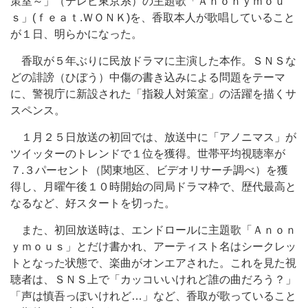
策室～」（テレビ東京系）の主題歌「Ａｎｏｎｙｍｏｕ
ｓ」(ｆｅａｔ.ＷＯＮＫ)を、香取本人が歌唱していること
が１日、明らかになった。
香取が５年ぶりに民放ドラマに主演した本作。ＳＮＳな
どの誹謗（ひぼう）中傷の書き込みによる問題をテーマ
に、警視庁に新設された「指殺人対策室」の活躍を描くサ
スペンス。
１月２５日放送の初回では、放送中に「アノニマス」が
ツイッターのトレンドで１位を獲得。世帯平均視聴率が
７.３パーセント（関東地区、ビデオリサーチ調べ）を獲
得し、月曜午後１０時開始の同局ドラマ枠で、歴代最高と
なるなど、好スタートを切った。
また、初回放送時は、エンドロールに主題歌「Ａｎｏｎ
ｙｍｏｕｓ」とだけ書かれ、アーティスト名はシークレッ
トとなった状態で、楽曲がオンエアされた。これを見た視
聴者は、ＳＮＳ上で「カッコいいけれど誰の曲だろう？」
「声は慎吾っぽいけれど…」など、香取が歌っていること