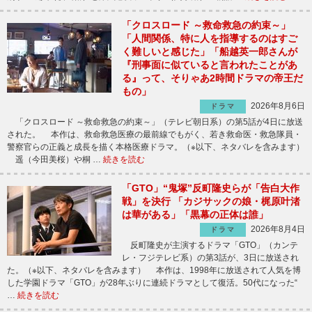
「クロスロード ～救命救急の約束～」
「人間関係、特に人を指導するのはすご
く難しいと感じた」「船越英一郎さんが
『刑事面に似ていると言われたことがあ
る』って、そりゃあ2時間ドラマの帝王だ
もの」
2026年8月6日
ドラマ
「クロスロード ～救命救急の約束～」（テレビ朝日系）の第5話が4日に放送
された。 本作は、救命救急医療の最前線でもがく、若き救命医・救急隊員・
警察官らの正義と成長を描く本格医療ドラマ。（※以下、ネタバレを含みます）
遥（今田美桜）や桐 …
続きを読む
「GTO」“鬼塚”反町隆史らが「告白大作
戦」を決行 「カジサックの娘・梶原叶渚
は華がある」「黒幕の正体は誰」
2026年8月4日
ドラマ
反町隆史が主演するドラマ「GTO」（カンテ
レ・フジテレビ系）の第3話が、3日に放送され
た。（※以下、ネタバレを含みます） 本作は、1998年に放送されて人気を博
した学園ドラマ「GTO」が28年ぶりに連続ドラマとして復活。50代になった“
…
続きを読む