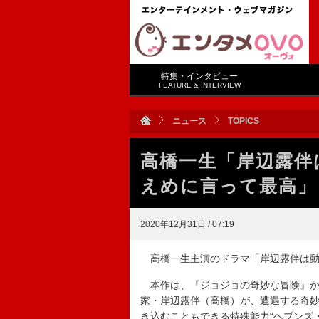
特集・インタビュー
FEATURE & INTERVIEW
ニュース
TOPICS
高橋一生「岸辺露伴
えめに言って最高」
2020年12月31日 / 07:19
高橋一生主演のドラマ「岸辺露伴は動
本作は、『ジョジョの奇妙な冒険』か
家・岸辺露伴（高橋）が、遭遇する奇
き込むこともできる特殊能力“ヘブンズ