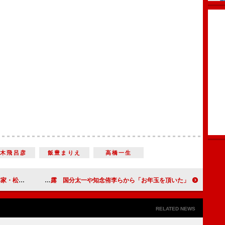
荒木飛呂彦
飯豊まりえ
高橋一生
てもらいたい」
キンプリ岸＆神宮寺、新年の“巨大書き初め”を披露 国分太一や知念侑李らから「お年玉を頂いた」
RELATED NEWS