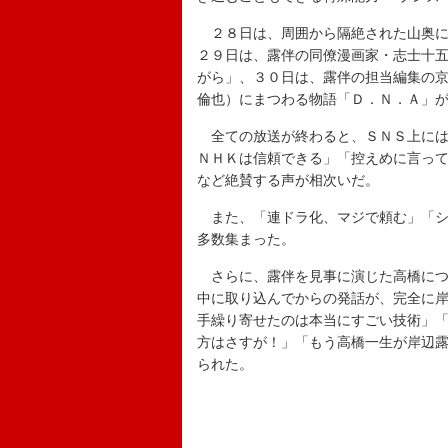
２８日は、周囲から隔絶された山奥に
２９日は、露伴の同僚漫画家・志士十
がら」、３０日は、露伴の担当編集の
倫也）にまつわる物語「Ｄ．Ｎ．Ａ」
全ての放送が終わると、ＳＮＳ上には
ＮＨＫは信頼できる」「控えめに言っ
など絶賛する声が相次いだ。
また、「連ドラ化、マジで頼む」「シ
多数集まった。
さらに、露伴を見事に演じた高橋につ
中に取り込んでからの発話が、完全に
手繰り寄せたのは本当にすごい技術」
方はさすが！」「もう高橋一生が岸辺
られた。