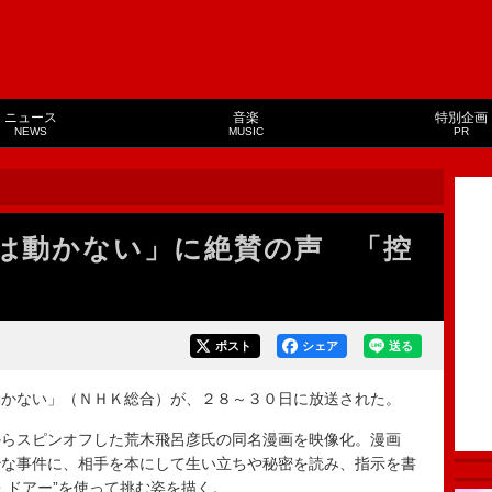
ニュース
音楽
特別企画
NEWS
MUSIC
PR
は動かない」に絶賛の声 「控
ポスト
シェア
送る
かない」（ＮＨＫ総合）が、２８～３０日に放送された。
らスピンオフした荒木飛呂彦氏の同名漫画を映像化。漫画
妙な事件に、相手を本にして生い立ちや秘密を読み、指示を書
・ドアー”を使って挑む姿を描く。