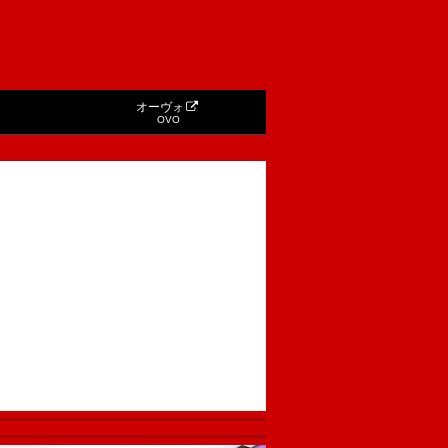
オーヴォ
OVO