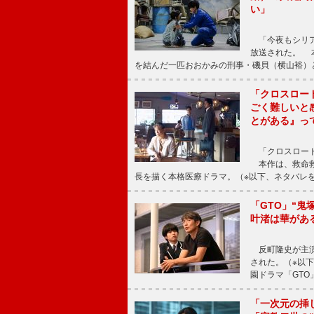
い」
「今夜もシリア
放送された。 
を結んだ一匹おおかみの刑事・磯貝（横山裕）
「クロスロー
ごく難しいと
とがある』っ
「クロスロード
本作は、救命救
長を描く本格医療ドラマ。（※以下、ネタバレ
「GTO」“
叶渚は華があ
反町隆史が主演
された。（※以
園ドラマ「GTO
「一次元の挿