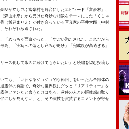
豪邸が立ち並ぶ富豪村を舞台にしたエピソード「富豪村」、
五（森山未來）から受けた奇妙な相談をテーマにした「くしゃ
京香（飯豊まりえ）が付き合っている写真家の平井太郎（中村
が、それぞれ放送された。
、「めっちゃ面白かった」「すごい満たされた。これだから
て最高」「実写への落とし込みが絶妙」「完成度が高過ぎる」
リーズ化して永久に続けてもらいたい」と続編を望む投稿も
いても、「いわゆるジョジョ的な節回しをいったん全部体の
岸辺露伴の発話で、奇妙な世界観にグッと『リアリティー』を
「露伴ファンだと言うだけはある。露伴の人との距離感の取り
露伴にしか見えない」と、その演技を賞賛するコメントが寄せ