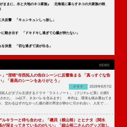
るがままに、水と大地のネコ家族』 北海道に暮らすネコの大家族の映
り
に大反響 「キュンキュンしっ放し」
いに動き出す 「ドキドキし過ぎて心臓が持たない」
れを決意 「切な過ぎて涙が出る」
NEWS
ト」“澄晴”寺西拓人の告白シーンに反響集まる 「真っすぐな告
い」「最高のシーンをありがとう」
2026年8月7日
ドラマ
拓人がダブル主演するドラマ「ラストノート」（フジテレビ系）の第5
送された。（※以下、ネタバレを含みます） 本作は、環境も積み重ねてき
う、交わるはずのなかった歳の差の男女が静かに引かれ合い、人生で …
アルキラーと待ち合わせ」「磯貝（横山裕）とヒナタ（関水
係が深まってきているのがいい」「縦山裕二さんのグッズ欲し