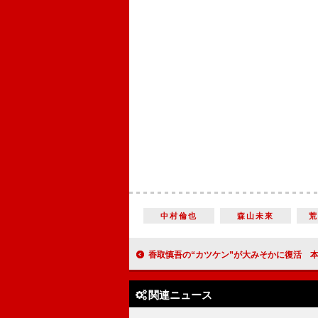
中村倫也
森山未來
香取慎吾の“カツケン”が大みそかに復活 本家・松平健との共演を「早く皆さんに見
関連ニュース