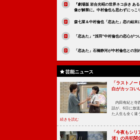
『劇場版 岩合光昭の世界ネコ歩き あ
像が解禁に。中村倫也も思わずにっこ
森七菜＆中村倫也「恋あた」恋の結末
「恋あた」“浅羽”中村倫也の恋心がつ
「恋あた」石橋静河が中村倫也との別
芸能ニュース
「ラストノー
白がカッコい
内田有紀と寺西
話が、6日に放
た人生も全く違
続きを読む
「今夜もシリ
渚）の共犯関